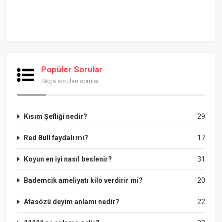
Popüler Sorular
Sıkça sorulan sorular
Kısım Şefliği nedir?
29
Red Bull faydalı mı?
17
Koyun en iyi nasıl beslenir?
31
Bademcik ameliyatı kilo verdirir mi?
20
Atasözü deyim anlamı nedir?
22