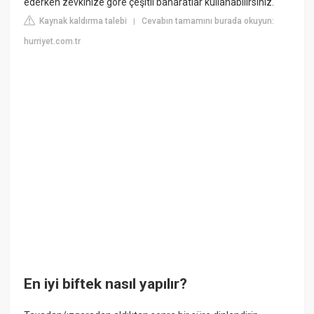
ederken zevkinize göre çeşitli baharatlar kullanabilirsiniz.
Kaynak kaldırma talebi
Cevabın tamamını burada okuyun:
|
hurriyet.com.tr
En iyi biftek nasıl yapılır?