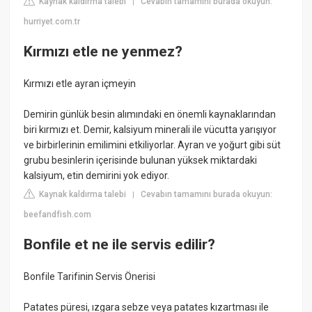
Kaynak kaldırma talebi
Cevabın tamamını burada okuyun:
|
hurriyet.com.tr
Kırmızı etle ne yenmez?
Kırmızı etle ayran içmeyin
Demirin günlük besin alımındaki en önemli kaynaklarından
biri kırmızı et. Demir, kalsiyum minerali ile vücutta yarışıyor
ve birbirlerinin emilimini etkiliyorlar. Ayran ve yoğurt gibi süt
grubu besinlerin içerisinde bulunan yüksek miktardaki
kalsiyum, etin demirini yok ediyor.
Kaynak kaldırma talebi
Cevabın tamamını burada okuyun:
|
beefandfish.com
Bonfile et ne ile servis edilir?
Bonfile Tarifinin Servis Önerisi
Patates püresi, ızgara sebze veya patates kızartması ile