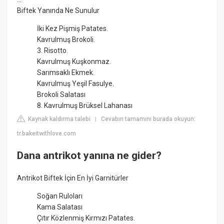
Biftek Yanında Ne Sunulur
İki Kez Pişmiş Patates.
Kavrulmuş Brokoli.
3. Risotto.
Kavrulmuş Kuşkonmaz.
Sarımsaklı Ekmek.
Kavrulmuş Yeşil Fasulye.
Brokoli Salatası
8. Kavrulmuş Brüksel Lahanası
Kaynak kaldırma talebi
Cevabın tamamını burada okuyun:
|
tr.bakeitwithlove.com
Dana antrikot yanına ne gider?
Antrikot Biftek İçin En İyi Garnitürler
Soğan Ruloları
Kama Salatası
Çıtır Közlenmiş Kırmızı Patates.