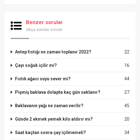
Benzer sorular
Sıkça sorulan sorular
Antep fıstığı ne zaman toplanır 2022?
22
Çayı soğuk içilir mi?
16
Fıstık ağacı suyu sever mi?
44
Pişmiş baklava dolapta kaç gün saklanır?
27
Baklavanın yağı ne zaman verilir?
45
Günde 2 ekmek yemek kilo aldırır mı?
20
Saat kaçtan sonra çay içilmemeli?
34