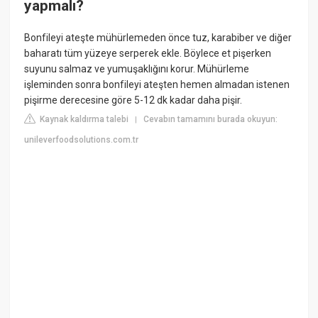
yapmalı?
Bonfileyi ateşte mühürlemeden önce tuz, karabiber ve diğer
baharatı tüm yüzeye serperek ekle. Böylece et pişerken
suyunu salmaz ve yumuşaklığını korur. Mühürleme
işleminden sonra bonfileyi ateşten hemen almadan istenen
pişirme derecesine göre 5-12 dk kadar daha pişir.
Kaynak kaldırma talebi
Cevabın tamamını burada okuyun:
|
unileverfoodsolutions.com.tr