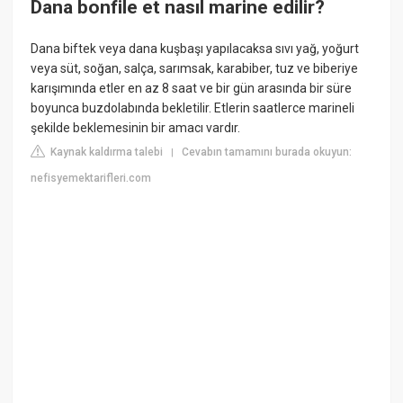
Dana bonfile et nasıl marine edilir?
Dana biftek veya dana kuşbaşı yapılacaksa sıvı yağ, yoğurt
veya süt, soğan, salça, sarımsak, karabiber, tuz ve biberiye
karışımında etler en az 8 saat ve bir gün arasında bir süre
boyunca buzdolabında bekletilir. Etlerin saatlerce marineli
şekilde beklemesinin bir amacı vardır.
Kaynak kaldırma talebi
Cevabın tamamını burada okuyun:
|
nefisyemektarifleri.com