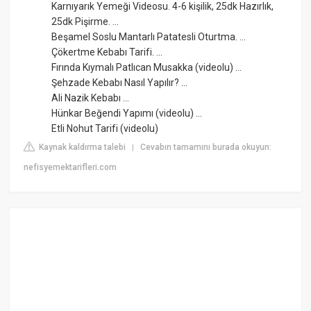
Karnıyarık Yemeği Videosu. 4-6 kişilik, 25dk Hazırlık,
25dk Pişirme. ...
Beşamel Soslu Mantarlı Patatesli Oturtma. ...
Çökertme Kebabı Tarifi. ...
Fırında Kıymalı Patlıcan Musakka (videolu) ...
Şehzade Kebabı Nasıl Yapılır? ...
Ali Nazik Kebabı ...
Hünkar Beğendi Yapımı (videolu) ...
Etli Nohut Tarifi (videolu)
Kaynak kaldırma talebi
Cevabın tamamını burada okuyun:
|
nefisyemektarifleri.com