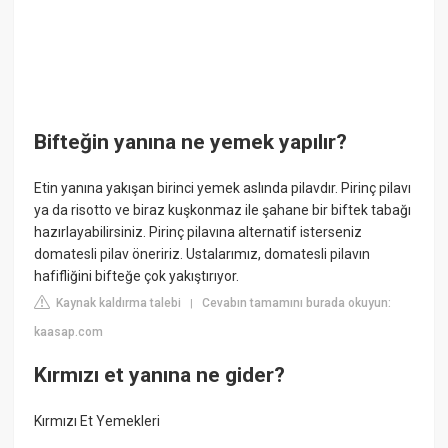
Bifteğin yanına ne yemek yapılır?
Etin yanına yakışan birinci yemek aslında pilavdır. Pirinç pilavı
ya da risotto ve biraz kuşkonmaz ile şahane bir biftek tabağı
hazırlayabilirsiniz. Pirinç pilavına alternatif isterseniz
domatesli pilav öneririz. Ustalarımız, domatesli pilavın
hafifliğini bifteğe çok yakıştırıyor.
Kaynak kaldırma talebi
Cevabın tamamını burada okuyun:
|
kaasap.com
Kırmızı et yanına ne gider?
Kırmızı Et Yemekleri