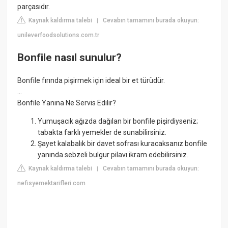
parçasıdır.
Kaynak kaldırma talebi
Cevabın tamamını burada okuyun:
|
unileverfoodsolutions.com.tr
Bonfile nasıl sunulur?
Bonfile fırında pişirmek için ideal bir et türüdür.
...
Bonfile Yanına Ne Servis Edilir?
Yumuşacık ağızda dağılan bir bonfile pişirdiyseniz;
tabakta farklı yemekler de sunabilirsiniz.
Şayet kalabalık bir davet sofrası kuracaksanız bonfile
yanında sebzeli bulgur pilavı ikram edebilirsiniz.
Kaynak kaldırma talebi
Cevabın tamamını burada okuyun:
|
nefisyemektarifleri.com