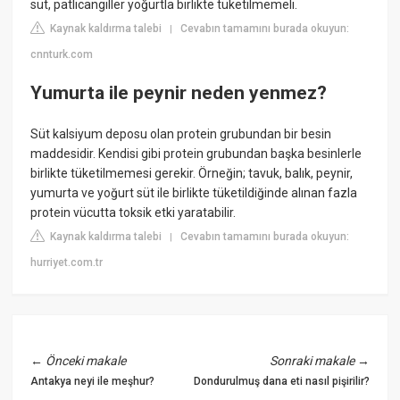
süt, patlıcangiller yoğurtla birlikte tüketilmemeli.
Kaynak kaldırma talebi
Cevabın tamamını burada okuyun:
|
cnnturk.com
Yumurta ile peynir neden yenmez?
Süt kalsiyum deposu olan protein grubundan bir besin
maddesidir. Kendisi gibi protein grubundan başka besinlerle
birlikte tüketilmemesi gerekir. Örneğin; tavuk, balık, peynir,
yumurta ve yoğurt süt ile birlikte tüketildiğinde alınan fazla
protein vücutta toksik etki yaratabilir.
Kaynak kaldırma talebi
Cevabın tamamını burada okuyun:
|
hurriyet.com.tr
←
Önceki makale
Sonraki makale
→
Antakya neyi ile meşhur?
Dondurulmuş dana eti nasıl pişirilir?