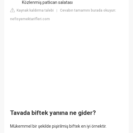
Közlenmiş patlıcan salatası
Kaynak kaldırma talebi
Cevabın tamamını burada okuyun:
|
nefisyemektarifleri.com
Tavada biftek yanına ne gider?
Mükemmel bir şekilde pişirilmiş biftek en iyi örnektir.
...