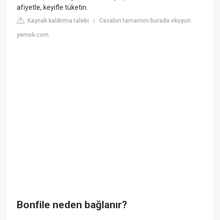
afiyetle, keyifle tüketin.
Kaynak kaldırma talebi
Cevabın tamamını burada okuyun:
|
yemek.com
Bonfile neden bağlanır?