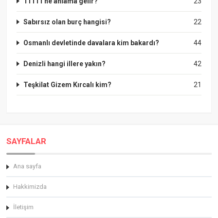
11111 ne anlama gelir?
23
Sabırsız olan burç hangisi?
22
Osmanlı devletinde davalara kim bakardı?
44
Denizli hangi illere yakın?
42
Teşkilat Gizem Kırcalı kim?
21
SAYFALAR
Ana sayfa
Hakkimizda
İletişim