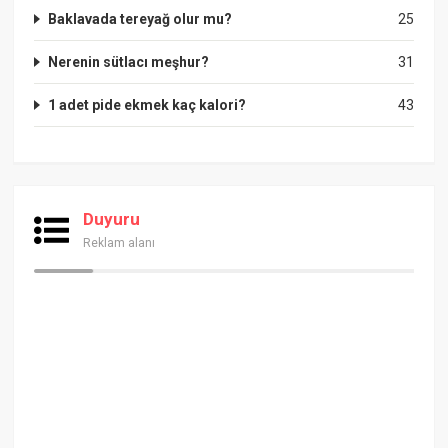
Baklavada tereyağ olur mu?
25
Nerenin sütlacı meşhur?
31
1 adet pide ekmek kaç kalori?
43
Duyuru
Reklam alanı