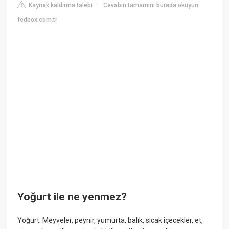
Kaynak kaldırma talebi
Cevabın tamamını burada okuyun:
|
fedbox.com.tr
Yoğurt ile ne yenmez?
Yoğurt: Meyveler, peynir, yumurta, balık, sıcak içecekler, et,