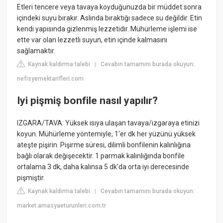
Etleri tencere veya tavaya koyduğunuzda bir müddet sonra
içindeki suyu bırakır. Aslında bıraktığı sadece su değildir. Etin
kendi yapısında gizlenmiş lezzetidir. Mühürleme işlemi ise
ette var olan lezzetli suyun, etin içinde kalmasını
sağlamaktır.
Kaynak kaldırma talebi
Cevabın tamamını burada okuyun:
|
nefisyemektarifleri.com
Iyi pişmiş bonfile nasıl yapılır?
IZGARA/TAVA: Yüksek ısıya ulaşan tavaya/ızgaraya etinizi
koyun. Mühürleme yöntemiyle, 1'er dk her yüzünü yüksek
ateşte pişirin. Pişirme süresi, dilimli bonfilenin kalınlığına
bağlı olarak değişecektir. 1 parmak kalınlığında bonfile
ortalama 3 dk, daha kalınsa 5 dk'da orta iyi derecesinde
pişmiştir.
Kaynak kaldırma talebi
Cevabın tamamını burada okuyun:
|
market.amasyaeturunleri.com.tr