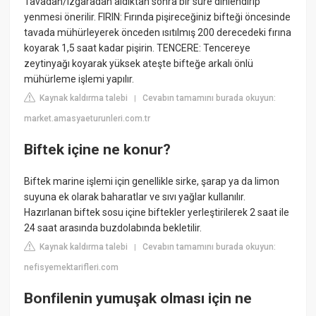
Tavadan/ızgaradan aldıktan sonra bir süre dinlendirip
yenmesi önerilir. FIRIN: Fırında pişireceğiniz bifteği öncesinde
tavada mühürleyerek önceden ısıtılmış 200 derecedeki fırına
koyarak 1,5 saat kadar pişirin. TENCERE: Tencereye
zeytinyağı koyarak yüksek ateşte bifteğe arkalı önlü
mühürleme işlemi yapılır.
Kaynak kaldırma talebi
Cevabın tamamını burada okuyun:
|
market.amasyaeturunleri.com.tr
Biftek içine ne konur?
Biftek marine işlemi için genellikle sirke, şarap ya da limon
suyuna ek olarak baharatlar ve sıvı yağlar kullanılır.
Hazırlanan biftek sosu içine biftekler yerleştirilerek 2 saat ile
24 saat arasında buzdolabında bekletilir.
Kaynak kaldırma talebi
Cevabın tamamını burada okuyun:
|
nefisyemektarifleri.com
Bonfilenin yumuşak olması için ne