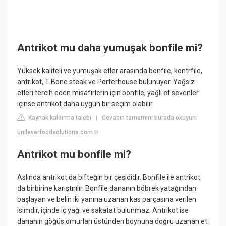
Antrikot mu daha yumuşak bonfile mi?
Yüksek kaliteli ve yumuşak etler arasında bonfile, kontrfile,
antrikot, T-Bone steak ve Porterhouse bulunuyor. Yağsız
etleri tercih eden misafirlerin için bonfile, yağlı et sevenler
içinse antrikot daha uygun bir seçim olabilir.
Kaynak kaldırma talebi
Cevabın tamamını burada okuyun:
|
unileverfoodsolutions.com.tr
Antrikot mu bonfile mi?
Aslında antrikot da bifteğin bir çeşididir. Bonfile ile antrikot
da birbirine karıştırılır. Bonfile dananın böbrek yatağından
başlayan ve belin iki yanına uzanan kas parçasına verilen
isimdir, içinde iç yağı ve sakatat bulunmaz. Antrikot ise
dananın göğüs omurları üstünden boynuna doğru uzanan et