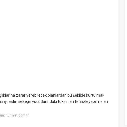
sağlıklarına zarar verebilecek olanlardan bu şekilde kurtulmak
nı iyileştirmek için vücutlarındaki toksinleri temizleyebilmeleri
n: hurriyet.com.tr