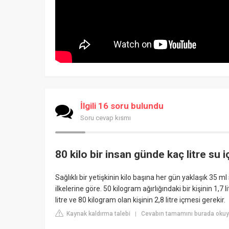
İlgili 16 soru bulundu
Soru cevap kısmı
80 kilo bir insan günde kaç litre su 
Sağlıklı bir yetişkinin kilo başına her gün yaklaşık 35 m
ilkelerine göre. 50 kilogram ağırlığındaki bir kişinin 1,7 l
litre ve 80 kilogram olan kişinin 2,8 litre içmesi gerekir.
Kaynak kaldırma talebi
Cevabın tamamını burada okuyu
|