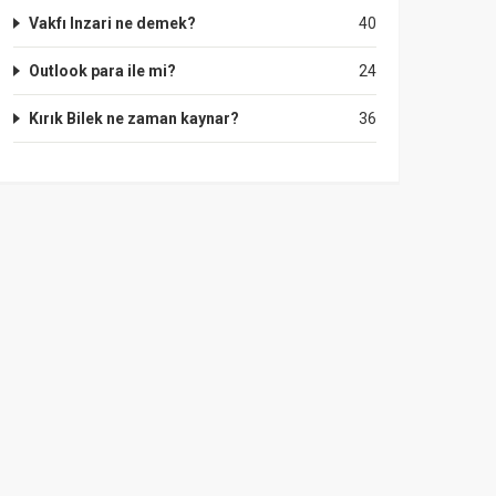
Vakfı Inzari ne demek?
40
Outlook para ile mi?
24
Kırık Bilek ne zaman kaynar?
36