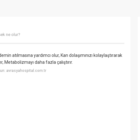
sek ne olur?
ödemin atılmasına yardımcı olur, Kan dolaşımınızı kolaylaştırarak
er, Metabolizmayı daha fazla çalıştırır.
n: avrasyahospital.com.tr