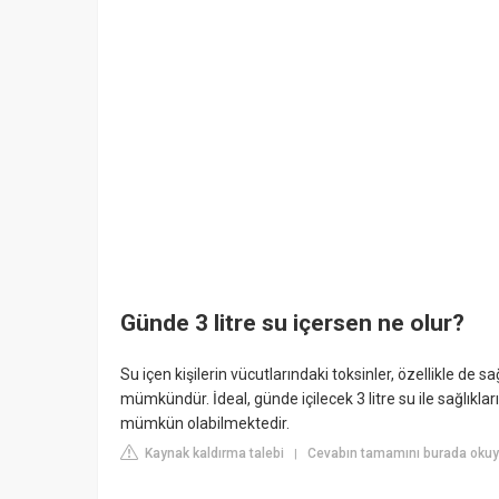
Günde 3 litre su içersen ne olur?
Su içen kişilerin vücutlarındaki toksinler, özellikle de 
mümkündür. İdeal, günde içilecek 3 litre su ile sağlıkları
mümkün olabilmektedir.
Kaynak kaldırma talebi
Cevabın tamamını burada okuyu
|