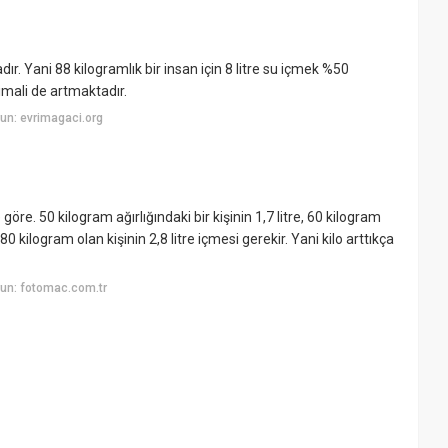
r. Yani 88 kilogramlık bir insan için 8 litre su içmek %50
timali de artmaktadır.
un: evrimagaci.org
göre. 50 kilogram ağırlığındaki bir kişinin 1,7 litre, 60 kilogram
e 80 kilogram olan kişinin 2,8 litre içmesi gerekir. Yani kilo arttıkça
un: fotomac.com.tr