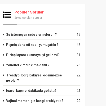
Popüler Sorular
Sıkça sorulan sorular
Su istemeyen sebzeler nelerdir?
19
Pişmiş dana eti nasıl yumuşatılır?
43
Pirinç lapası kusmaya iyi gelir mi?
31
Yönetici kimdir kime denir?
25
Trendyol borç bakiyesi ödenmezse
22
ne olur?
Icardi kaçıncı dakikada gol attı?
21
Vajinal mantar için hangi probiyotik?
22