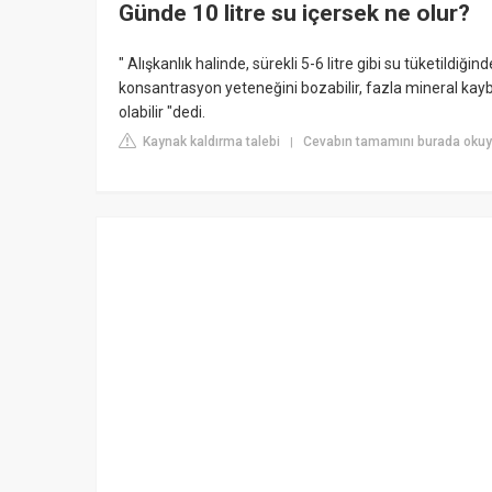
Günde 10 litre su içersek ne olur?
" Alışkanlık halinde, sürekli 5-6 litre gibi su tüketildi
konsantrasyon yeteneğini bozabilir, fazla mineral kaybına
olabilir "dedi.
Kaynak kaldırma talebi
Cevabın tamamını burada okuy
|