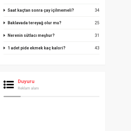
Saat kaçtan sonra çay içilmemeli?
34
Baklavada tereyağ olur mu?
25
Nerenin sütlacı meşhur?
31
1 adet pide ekmek kaç kalori?
43
Duyuru
Reklam alanı