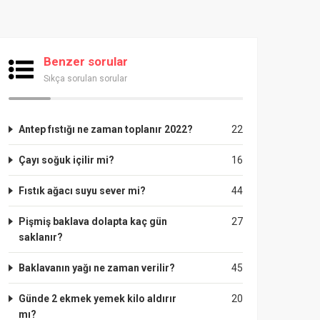
Benzer sorular
Sıkça sorulan sorular
Antep fıstığı ne zaman toplanır 2022?
22
Çayı soğuk içilir mi?
16
Fıstık ağacı suyu sever mi?
44
Pişmiş baklava dolapta kaç gün
27
saklanır?
Baklavanın yağı ne zaman verilir?
45
Günde 2 ekmek yemek kilo aldırır
20
mı?