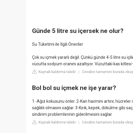
Günde 5 litre su içersek ne olur?
Su Tüketimi ile İlgili Öneriler
Çok su içmek yararlı değil. Çünkü günde 4-5 litre su içi
vücutta sodyum oranını azaltıyor. Vücuttaki kas kitlesi
Kaynak kaldırma talebi
Cevabın tamamını burada okuy
|
Bol bol su içmek ne işe yarar?
1 -Ağız kokusunu önler. 2-Kan hacmini artırır, hücreler iç
sağlıklı olmasını sağlar. 3-Kırık, kepek, dökülme gibi sa
sindirim problemlerinin giderilmesini sağlar.
Kaynak kaldırma talebi
Cevabın tamamını burada okuy
|