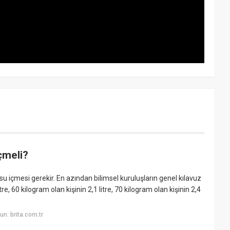
içmeli?
l su içmesi gerekir. En azından bilimsel kuruluşların genel kılavuz
itre, 60 kilogram olan kişinin 2,1 litre, 70 kilogram olan kişinin 2,4
n: brita.com.tr