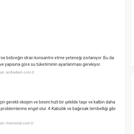
lirse böbreğin idrarı konsantre etme yeteneği zorlanıyor. Bu da
 ve yapısına göre su tüketiminin ayarlanması gerekiyor.
un: acibadem.com.tr
in gerekli oksijen ve besini hızlı bir şekilde taşır ve kalbin daha
ç problemlerine engel olur. 4-Kabızlık ve bağırsak tembelliği gibi
un: memorial.com.tr