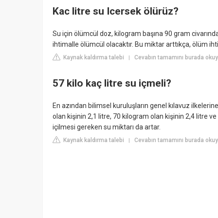
Kac litre su Icersek ölürüz?
Su için ölümcül doz, kilogram başına 90 gram civarındadı
ihtimalle ölümcül olacaktır. Bu miktar arttıkça, ölüm ih
Kaynak kaldırma talebi
Cevabın tamamını burada okuy
|
57 kilo kaç litre su içmeli?
En azından bilimsel kuruluşların genel kılavuz ilkelerine 
olan kişinin 2,1 litre, 70 kilogram olan kişinin 2,4 litre v
içilmesi gereken su miktarı da artar.
Kaynak kaldırma talebi
Cevabın tamamını burada okuy
|