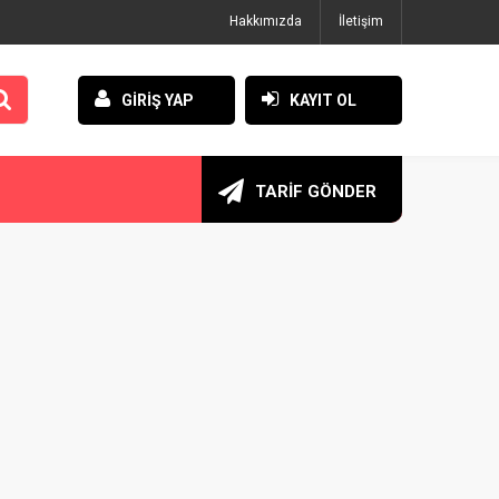
Hakkımızda
İletişim
GİRİŞ YAP
KAYIT OL
TARİF GÖNDER