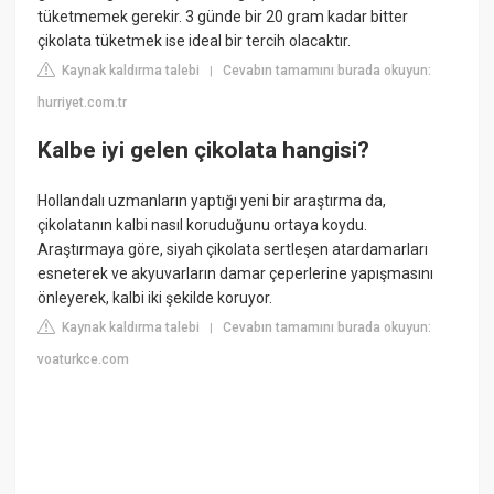
tüketmemek gerekir. 3 günde bir 20 gram kadar bitter
çikolata tüketmek ise ideal bir tercih olacaktır.
Kaynak kaldırma talebi
Cevabın tamamını burada okuyun:
|
hurriyet.com.tr
Kalbe iyi gelen çikolata hangisi?
Hollandalı uzmanların yaptığı yeni bir araştırma da,
çikolatanın kalbi nasıl koruduğunu ortaya koydu.
Araştırmaya göre, siyah çikolata sertleşen atardamarları
esneterek ve akyuvarların damar çeperlerine yapışmasını
önleyerek, kalbi iki şekilde koruyor.
Kaynak kaldırma talebi
Cevabın tamamını burada okuyun:
|
voaturkce.com