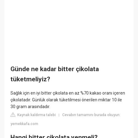
Günde ne kadar bitter çikolata
tüketmeliyiz?
Sağlık için en iyi bitter çikolata en az %70 kakao oranı içeren
çikolatadır. Günlük olarak tüketilmesi önerilen miktar 10 ile
30 gram arasındadır.
Kaynak kaldırma talebi
Cevabın tamamını burada okuyun:
|
yemekkafa.com
Hangi bitter çikolata yenmeli?