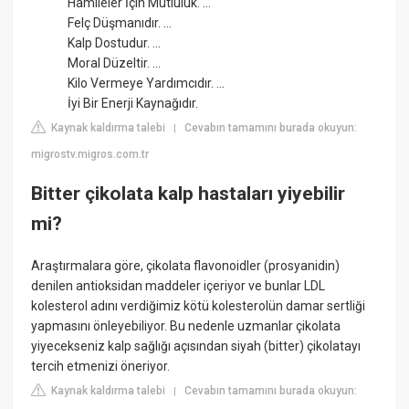
Hamileler İçin Mutluluk. ...
Felç Düşmanıdır. ...
Kalp Dostudur. ...
Moral Düzeltir. ...
Kilo Vermeye Yardımcıdır. ...
İyi Bir Enerji Kaynağıdır.
Kaynak kaldırma talebi
Cevabın tamamını burada okuyun:
|
migrostv.migros.com.tr
Bitter çikolata kalp hastaları yiyebilir
mi?
Araştırmalara göre, çikolata flavonoidler (prosyanidin)
denilen antioksidan maddeler içeriyor ve bunlar LDL
kolesterol adını verdiğimiz kötü kolesterolün damar sertliği
yapmasını önleyebiliyor. Bu nedenle uzmanlar çikolata
yiyecekseniz kalp sağlığı açısından siyah (bitter) çikolatayı
tercih etmenizi öneriyor.
Kaynak kaldırma talebi
Cevabın tamamını burada okuyun:
|