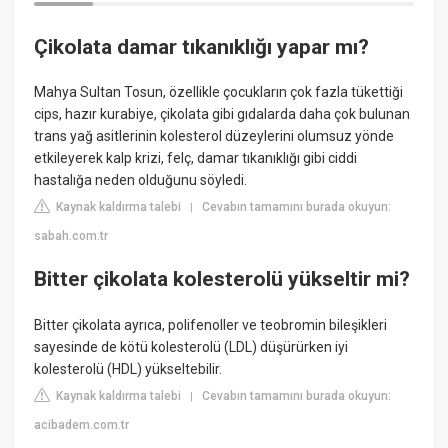
Çikolata damar tıkanıklığı yapar mı?
Mahya Sultan Tosun, özellikle çocukların çok fazla tükettiği
cips, hazır kurabiye, çikolata gibi gıdalarda daha çok bulunan
trans yağ asitlerinin kolesterol düzeylerini olumsuz yönde
etkileyerek kalp krizi, felç, damar tıkanıklığı gibi ciddi
hastalığa neden olduğunu söyledi.
Kaynak kaldırma talebi
Cevabın tamamını burada okuyun:
|
sabah.com.tr
Bitter çikolata kolesterolü yükseltir mi?
Bitter çikolata ayrıca, polifenoller ve teobromin bileşikleri
sayesinde de kötü kolesterolü (LDL) düşürürken iyi
kolesterolü (HDL) yükseltebilir.
Kaynak kaldırma talebi
Cevabın tamamını burada okuyun:
|
acibadem.com.tr