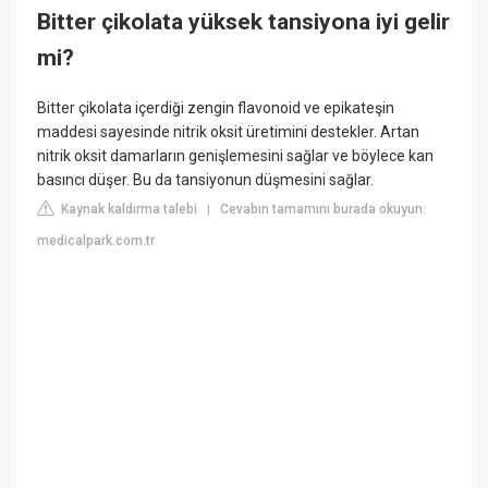
Bitter çikolata yüksek tansiyona iyi gelir
mi?
Bitter çikolata içerdiği zengin flavonoid ve epikateşin
maddesi sayesinde nitrik oksit üretimini destekler. Artan
nitrik oksit damarların genişlemesini sağlar ve böylece kan
basıncı düşer. Bu da tansiyonun düşmesini sağlar.
Kaynak kaldırma talebi
Cevabın tamamını burada okuyun:
|
medicalpark.com.tr