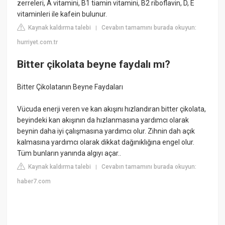
zerreleri, A vitamini, B1 tiamin vitamini, B2 riboflavin, D, E
vitaminleri ile kafein bulunur.
Kaynak kaldırma talebi
Cevabın tamamını burada okuyun:
|
hurriyet.com.tr
Bitter çikolata beyne faydalı mı?
Bitter Çikolatanın Beyne Faydaları
Vücuda enerji veren ve kan akışını hızlandıran bitter çikolata,
beyindeki kan akışının da hızlanmasına yardımcı olarak
beynin daha iyi çalışmasına yardımcı olur. Zihnin dah açık
kalmasına yardımcı olarak dikkat dağınıklığına engel olur.
Tüm bunların yanında algıyı açar..
Kaynak kaldırma talebi
Cevabın tamamını burada okuyun:
|
haber7.com