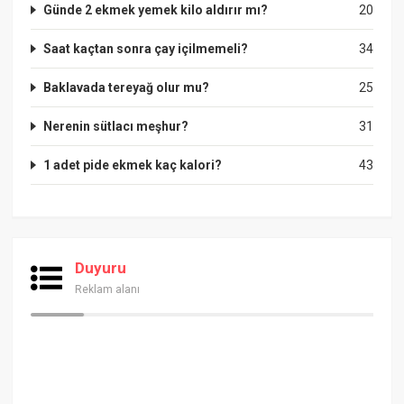
Günde 2 ekmek yemek kilo aldırır mı?
20
Saat kaçtan sonra çay içilmemeli?
34
Baklavada tereyağ olur mu?
25
Nerenin sütlacı meşhur?
31
1 adet pide ekmek kaç kalori?
43
Duyuru
Reklam alanı