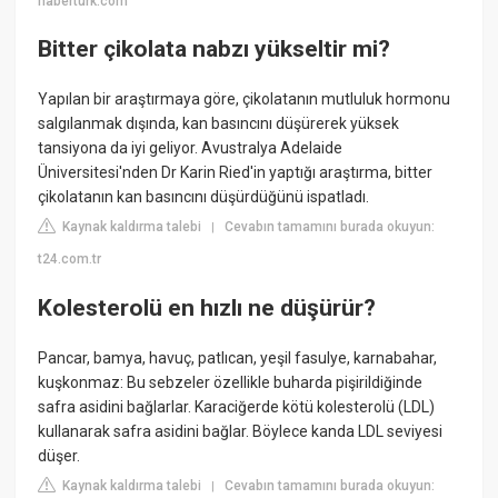
haberturk.com
Bitter çikolata nabzı yükseltir mi?
Yapılan bir araştırmaya göre, çikolatanın mutluluk hormonu
salgılanmak dışında, kan basıncını düşürerek yüksek
tansiyona da iyi geliyor. Avustralya Adelaide
Üniversitesi'nden Dr Karin Ried'in yaptığı araştırma, bitter
çikolatanın kan basıncını düşürdüğünü ispatladı.
Kaynak kaldırma talebi
Cevabın tamamını burada okuyun:
|
t24.com.tr
Kolesterolü en hızlı ne düşürür?
Pancar, bamya, havuç, patlıcan, yeşil fasulye, karnabahar,
kuşkonmaz: Bu sebzeler özellikle buharda pişirildiğinde
safra asidini bağlarlar. Karaciğerde kötü kolesterolü (LDL)
kullanarak safra asidini bağlar. Böylece kanda LDL seviyesi
düşer.
Kaynak kaldırma talebi
Cevabın tamamını burada okuyun:
|