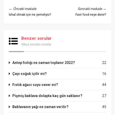
←
Önceki makale
Sonraki makale
→
İshal olmak için ne yemeliyiz?
Fast food neye denir?
Benzer sorular
Sıkça sorulan sorular
Antep fıstığı ne zaman toplanır 2022?
22
Çayı soğuk içilir mi?
16
Fıstık ağacı suyu sever mi?
44
Pişmiş baklava dolapta kaç gün saklanır?
27
Baklavanın yağı ne zaman verilir?
45