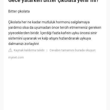
Gece yatarken bitter çikolata yenir mi?
Bitter çikolata
Çikolata her ne kadar mutluluk hormonu salgılamaya
yardımcı olsa da uyumadan önce tercih etmemeniz gereken
yiyeceklerden biridir. İçerdiği fazla kafein uyku öncesi sinir
sistemini uyararak ve kalp atışını hızlandırarak uykuya
dalmanızı zorlaştırır.
Kaynak kaldırma talebi
Cevabın tamamını burada okuyun:
|
mynet.com