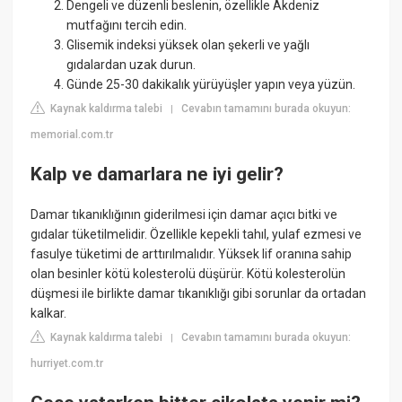
Dengeli ve düzenli beslenin, özellikle Akdeniz
mutfağını tercih edin.
Glisemik indeksi yüksek olan şekerli ve yağlı
gıdalardan uzak durun.
Günde 25-30 dakikalık yürüyüşler yapın veya yüzün.
Kaynak kaldırma talebi
Cevabın tamamını burada okuyun:
|
memorial.com.tr
Kalp ve damarlara ne iyi gelir?
Damar tıkanıklığının giderilmesi için damar açıcı bitki ve
gıdalar tüketilmelidir. Özellikle kepekli tahıl, yulaf ezmesi ve
fasulye tüketimi de arttırılmalıdır. Yüksek lif oranına sahip
olan besinler kötü kolesterolü düşürür. Kötü kolesterolün
düşmesi ile birlikte damar tıkanıklığı gibi sorunlar da ortadan
kalkar.
Kaynak kaldırma talebi
Cevabın tamamını burada okuyun:
|
hurriyet.com.tr