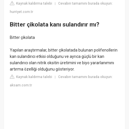
Kaynak kaldırma talebi
Cevabın tamamını burada okuyun:
|
hurriyet.com.tr
Bitter çikolata kanı sulandırır mı?
Bitter çikolata
Yapılan araştırmalar, bitter çikolatada bulunan polifenollerin
kan sulandırıcı etkisi olduğunu ve ayrıca güçlü bir kan
sulandırıcı olan nitrik oksitin üretimini ve biyo yararlanımını
artırma özelliği olduğunu gösteriyor.
Kaynak kaldırma talebi
Cevabın tamamını burada okuyun:
|
aksam.com.tr