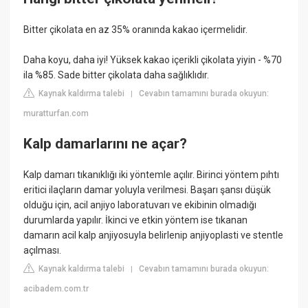
Bitter çikolata en az 35% oranında kakao içermelidir.
Daha koyu, daha iyi! Yüksek kakao içerikli çikolata yiyin - %70
ila %85. Sade bitter çikolata daha sağlıklıdır.
Kaynak kaldırma talebi
Cevabın tamamını burada okuyun:
|
muratturfan.com
Kalp damarlarını ne açar?
Kalp damarı tıkanıklığı iki yöntemle açılır. Birinci yöntem pıhtı
eritici ilaçların damar yoluyla verilmesi. Başarı şansı düşük
olduğu için, acil anjiyo laboratuvarı ve ekibinin olmadığı
durumlarda yapılır. İkinci ve etkin yöntem ise tıkanan
damarın acil kalp anjiyosuyla belirlenip anjiyoplasti ve stentle
açılması.
Kaynak kaldırma talebi
Cevabın tamamını burada okuyun:
|
acibadem.com.tr