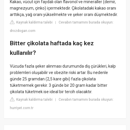
Kakao, vücut için faydalı olan flavonol ve mineraller (demir,
magnezyum, çinko) içermektedir. Çikolatadaki kakao oranı
arttıkça, yağ oranı yükselmekte ve şeker oranı düşmektedir.
Kaynak kaldırma talebi
Cevabın tamamını burada okuyun:
|
drozdogan.com
Bitter çikolata haftada kaç kez
kullanılır?
Vücuda fazla şeker alınması durumunda diş çürükleri, kalp
problemleri oluşabilir ve obezite riski artar. Bu nedenle
günde 25 gramdan (2,5 kare gibi) fazla çikolata
tüketmemek gerekir. 3 günde bir 20 gram kadar bitter
çikolata tüketmek ise ideal bir tercih olacaktır.
Kaynak kaldırma talebi
Cevabın tamamını burada okuyun:
|
hurriyet.com.tr