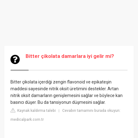
Bitter çikolata damarlara iyi gelir mi?
Bitter çikolata içerdiği zengin flavonoid ve epikateşin
maddesi sayesinde nitrik oksit üretimini destekler. Artan
nitrik oksit damarların genişlemesini sağlar ve böylece kan
basıncı düşer. Bu da tansiyonun düşmesini sağlar.
Kaynak kaldırma talebi
Cevabın tamamını burada okuyun:
|
medicalpark.com.tr