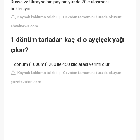
Rusya ve Ukrayna'nın payının yüzde 70'e ulaşması
bekleniyor.
Kaynak kaldırma talebi
Cevabın tamamını burada okuyun:
|
ahvalnews.com
1 dönüm tarladan kaç kilo ayçiçek yağı
çıkar?
1 dönüm (1000mt) 200 ile 450 kilo arası verimi olur.
Kaynak kaldırma talebi
Cevabın tamamını burada okuyun:
|
gazetevatan.com