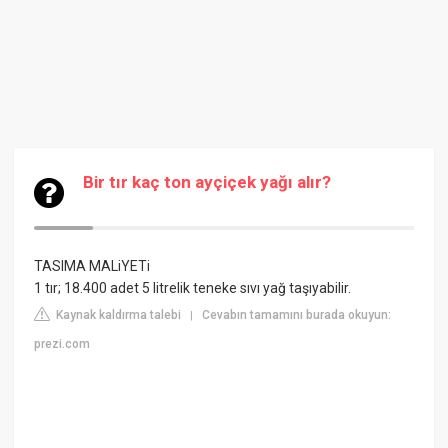
Bir tır kaç ton ayçiçek yağı alır?
TASIMA MALiYETi
1 tır; 18.400 adet 5 litrelik teneke sıvı yağ taşıyabilir.
Kaynak kaldırma talebi
Cevabın tamamını burada okuyun:
|
prezi.com