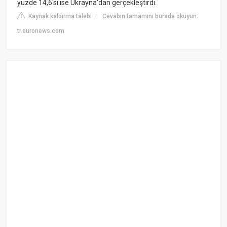
yüzde 14,6'sı ise Ukrayna'dan gerçekleştirdi.
Kaynak kaldırma talebi
Cevabın tamamını burada okuyun:
|
tr.euronews.com