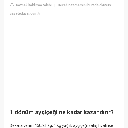
Kaynak kaldırma talebi
Cevabın tamamını burada okuyun:
|
gazeteduvar.com.tr
1 dönüm ayçiçeği ne kadar kazandırır?
Dekara verim 450,21 kg, 1 kg yağlık ayçiçeği satış fiyatı ise