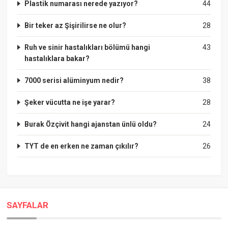
Plastik numarası nerede yazıyor?
44
Bir teker az Şişirilirse ne olur?
28
Ruh ve sinir hastalıkları bölümü hangi
43
hastalıklara bakar?
7000 serisi alüminyum nedir?
38
Şeker vücutta ne işe yarar?
28
Burak Özçivit hangi ajanstan ünlü oldu?
24
TYT de en erken ne zaman çıkılır?
26
SAYFALAR