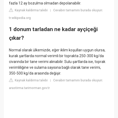
fazla 12 ay bozulma olmadan depolanabilir.
Kaynak kaldırma talebi
Cevabın tamamını burada okuyun:
|
tr.wikipedia.org
1 donum tarladan ne kadar ayçiçeği
çıkar?
Normal olarak ülkemizde, eğer iklim koşulları uygun olursa,
kurak şartlarda normal verimli bir toprakta 250-300 kg/da
civarında bir tane verimi alınabilir. Sulu şartlarda ise, toprak
verimliliğine ve sulama sayısına bağlı olarak tane verimi,
350-500 kg/da arasında değişir.
Kaynak kaldırma talebi
Cevabın tamamını burada okuyun:
|
arastirma.tarimorman.gov.tr