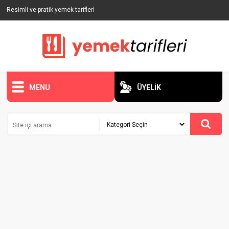
Resimli ve pratik yemek tarifleri
MENU
ÜYELİK