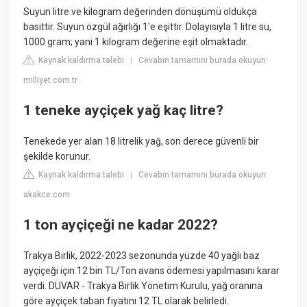
Suyun litre ve kilogram değerinden dönüşümü oldukça
basittir. Suyun özgül ağırlığı 1'e eşittir. Dolayısıyla 1 litre su,
1000 gram; yani 1 kilogram değerine eşit olmaktadır.
Kaynak kaldırma talebi
Cevabın tamamını burada okuyun:
|
milliyet.com.tr
1 teneke ayçiçek yağ kaç litre?
Tenekede yer alan 18 litrelik yağ, son derece güvenli bir
şekilde korunur.
Kaynak kaldırma talebi
Cevabın tamamını burada okuyun:
|
akakce.com
1 ton ayçiçeği ne kadar 2022?
Trakya Birlik, 2022-2023 sezonunda yüzde 40 yağlı baz
ayçiçeği için 12 bin TL/Ton avans ödemesi yapılmasını karar
verdi. DUVAR - Trakya Birlik Yönetim Kurulu, yağ oranına
göre ayçiçek taban fiyatını 12 TL olarak belirledi.