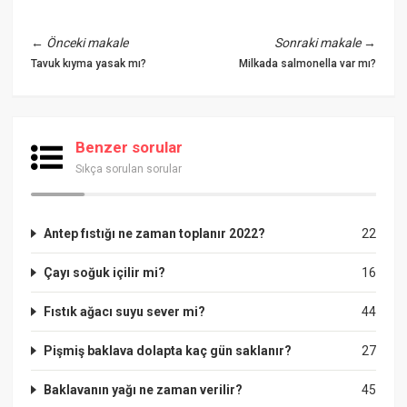
←
Önceki makale
Sonraki makale
→
Tavuk kıyma yasak mı?
Milkada salmonella var mı?
Benzer sorular
Sıkça sorulan sorular
Antep fıstığı ne zaman toplanır 2022?
22
Çayı soğuk içilir mi?
16
Fıstık ağacı suyu sever mi?
44
Pişmiş baklava dolapta kaç gün saklanır?
27
Baklavanın yağı ne zaman verilir?
45