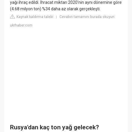
yağı ihraç edildi. İhracat miktarı 2020'nin aynı dönemine göre
(4.68 milyon ton) %34 daha az olarak gerçekleşti.
Kaynak kaldırma talebi
Cevabın tamamını burada okuyun:
|
ukrhaber.com
Rusya'dan kaç ton yağ gelecek?