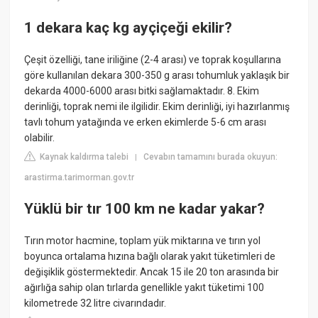
1 dekara kaç kg ayçiçeği ekilir?
Çeşit özelliği, tane iriliğine (2-4 arası) ve toprak koşullarına
göre kullanılan dekara 300-350 g arası tohumluk yaklaşık bir
dekarda 4000-6000 arası bitki sağlamaktadır. 8. Ekim
derinliği, toprak nemi ile ilgilidir. Ekim derinliği, iyi hazırlanmış
tavlı tohum yatağında ve erken ekimlerde 5-6 cm arası
olabilir.
Kaynak kaldırma talebi
Cevabın tamamını burada okuyun:
|
arastirma.tarimorman.gov.tr
Yüklü bir tır 100 km ne kadar yakar?
Tırın motor hacmine, toplam yük miktarına ve tırın yol
boyunca ortalama hızına bağlı olarak yakıt tüketimleri de
değişiklik göstermektedir. Ancak 15 ile 20 ton arasında bir
ağırlığa sahip olan tırlarda genellikle yakıt tüketimi 100
kilometrede 32 litre civarındadır.