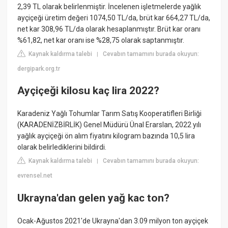
2,39 TL olarak belirlenmiştir. İncelenen işletmelerde yağlık
ayçiçeği üretim değeri 1074,50 TL/da, brüt kar 664,27 TL/da,
net kar 308,96 TL/da olarak hesaplanmıştır. Brüt kar oranı
%61,82, net kar oranı ise %28,75 olarak saptanmıştır.
Kaynak kaldırma talebi
Cevabın tamamını burada okuyun:
|
dergipark.org.tr
Ayçiçeği kilosu kaç lira 2022?
Karadeniz Yağlı Tohumlar Tarım Satış Kooperatifleri Birliği
(KARADENİZBİRLİK) Genel Müdürü Ünal Erarslan, 2022 yılı
yağlık ayçiçeği ön alım fiyatını kilogram bazında 10,5 lira
olarak belirlediklerini bildirdi.
Kaynak kaldırma talebi
Cevabın tamamını burada okuyun:
|
evrensel.net
Ukrayna'dan gelen yağ kac ton?
Ocak-Ağustos 2021'de Ukrayna'dan 3.09 milyon ton ayçiçek