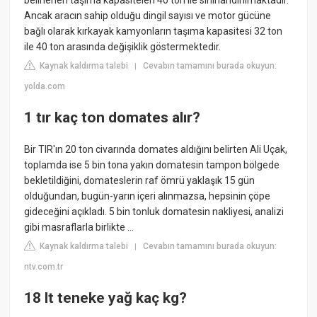
belirlenen taşıma kapasiteleri 40 ton ile sınırlandırılmaktadır.
Ancak aracın sahip olduğu dingil sayısı ve motor gücüne
bağlı olarak kırkayak kamyonların taşıma kapasitesi 32 ton
ile 40 ton arasında değişiklik göstermektedir.
Kaynak kaldırma talebi
Cevabın tamamını burada okuyun:
|
yolda.com
1 tır kaç ton domates alır?
Bir TIR'ın 20 ton civarında domates aldığını belirten Ali Uçak,
toplamda ise 5 bin tona yakın domatesin tampon bölgede
bekletildiğini, domateslerin raf ömrü yaklaşık 15 gün
olduğundan, bugün-yarın içeri alınmazsa, hepsinin çöpe
gideceğini açıkladı. 5 bin tonluk domatesin nakliyesi, analizi
gibi masraflarla birlikte ...
Kaynak kaldırma talebi
Cevabın tamamını burada okuyun:
|
ntv.com.tr
18 lt teneke yağ kaç kg?