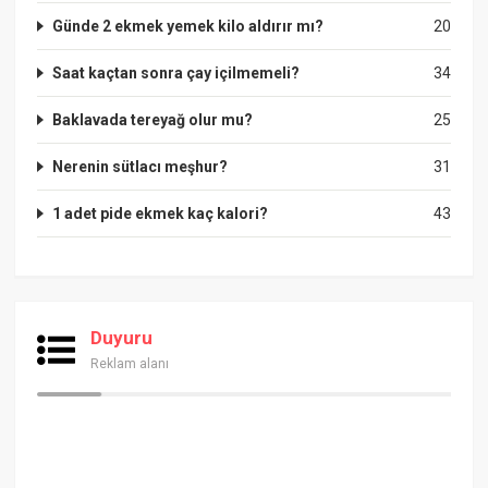
Günde 2 ekmek yemek kilo aldırır mı?
20
Saat kaçtan sonra çay içilmemeli?
34
Baklavada tereyağ olur mu?
25
Nerenin sütlacı meşhur?
31
1 adet pide ekmek kaç kalori?
43
Duyuru
Reklam alanı