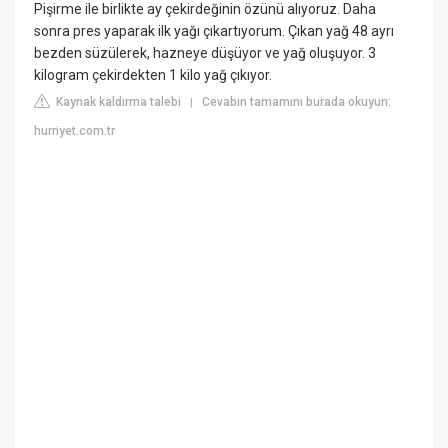
Pişirme ile birlikte ay çekirdeğinin özünü alıyoruz. Daha
sonra pres yaparak ilk yağı çıkartıyorum. Çıkan yağ 48 ayrı
bezden süzülerek, hazneye düşüyor ve yağ oluşuyor. 3
kilogram çekirdekten 1 kilo yağ çıkıyor.
Kaynak kaldırma talebi
Cevabın tamamını burada okuyun:
|
hurriyet.com.tr