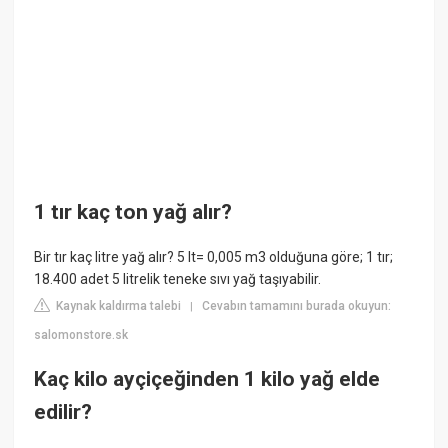
1 tır kaç ton yağ alır?
Bir tır kaç litre yağ alır? 5 lt= 0,005 m3 olduğuna göre; 1 tır;
18.400 adet 5 litrelik teneke sıvı yağ taşıyabilir.
Kaynak kaldırma talebi
Cevabın tamamını burada okuyun:
|
salomonstore.sk
Kaç kilo ayçiçeğinden 1 kilo yağ elde
edilir?