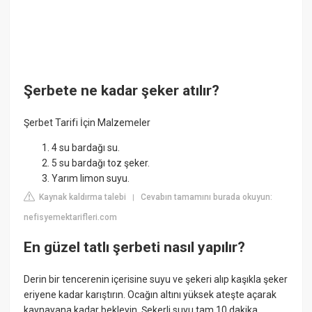
Şerbete ne kadar şeker atılır?
Şerbet Tarifi İçin Malzemeler
4 su bardağı su.
5 su bardağı toz şeker.
Yarım limon suyu.
Kaynak kaldırma talebi
Cevabın tamamını burada okuyun:
|
nefisyemektarifleri.com
En güzel tatlı şerbeti nasıl yapılır?
Derin bir tencerenin içerisine suyu ve şekeri alıp kaşıkla şeker
eriyene kadar karıştırın. Ocağın altını yüksek ateşte açarak
kaynayana kadar bekleyin. Şekerli suyu tam 10 dakika