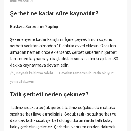
hurriyet.com.tr
Şerbet ne kadar süre kaynatılır?
Baklava Şerbetinin Yapılışı
Şeker eriyene kadar karıştırın. İçine çeyrek limon suyunu
şerbeti ocaktan almadan 10 dakika evvel ekleyin. Ocaktan
almadan hemen önce eklerseniz, şerbet şekerlenir. Şerbet
tamamen kaynamaya başladıktan sonra, altını kısıp tam 30
dakika kaynatmaya devam edin.
Kaynak kaldırma talebi
Cevabın tamamını burada okuyun:
|
yenisafak.com
Tatlı şerbeti neden çekmez?
Tatlınız sıcaksa soğuk şerbet, tatlınız soğuksa da mutlaka
sıcak şerbet ilave etmelisiniz. Soğuk tatlı - soğuk şerbet ya
da sıcak tatlı - sıcak şerbet olduğu durumlarda tatlı kolay
kolay şerbetini çekmez. Şerbetini verirken aniden dökmek,