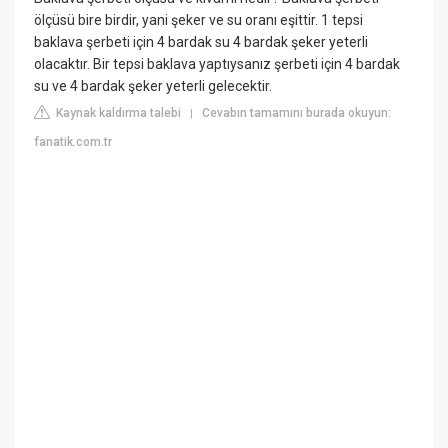
ölçüsü bire birdir, yani şeker ve su oranı eşittir. 1 tepsi
baklava şerbeti için 4 bardak su 4 bardak şeker yeterli
olacaktır. Bir tepsi baklava yaptıysanız şerbeti için 4 bardak
su ve 4 bardak şeker yeterli gelecektir.
Kaynak kaldırma talebi
Cevabın tamamını burada okuyun:
|
fanatik.com.tr