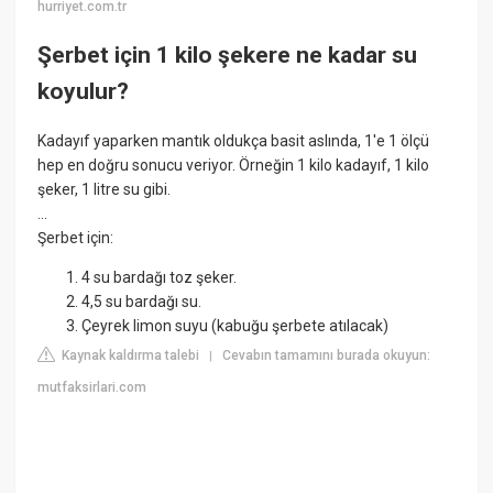
hurriyet.com.tr
Şerbet için 1 kilo şekere ne kadar su
koyulur?
Kadayıf yaparken mantık oldukça basit aslında, 1'e 1 ölçü
hep en doğru sonucu veriyor. Örneğin 1 kilo kadayıf, 1 kilo
şeker, 1 litre su gibi.
...
Şerbet için:
4 su bardağı toz şeker.
4,5 su bardağı su.
Çeyrek limon suyu (kabuğu şerbete atılacak)
Kaynak kaldırma talebi
Cevabın tamamını burada okuyun:
|
mutfaksirlari.com