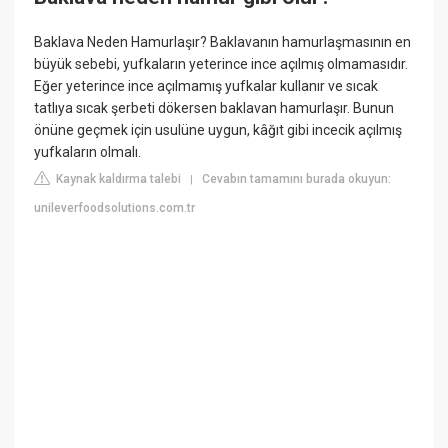
Baklava Neden Hamurlaşır? Baklavanın hamurlaşmasının en
büyük sebebi, yufkaların yeterince ince açılmış olmamasıdır.
Eğer yeterince ince açılmamış yufkalar kullanır ve sıcak
tatlıya sıcak şerbeti dökersen baklavan hamurlaşır. Bunun
önüne geçmek için usulüne uygun, kâğıt gibi incecik açılmış
yufkaların olmalı.
Kaynak kaldırma talebi
Cevabın tamamını burada okuyun:
|
unileverfoodsolutions.com.tr