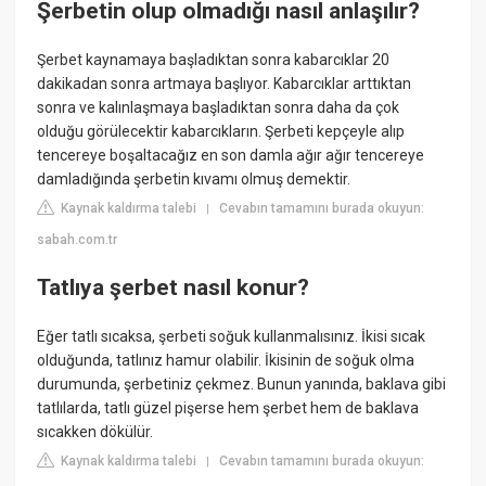
Şerbetin olup olmadığı nasıl anlaşılır?
Şerbet kaynamaya başladıktan sonra kabarcıklar 20
dakikadan sonra artmaya başlıyor. Kabarcıklar arttıktan
sonra ve kalınlaşmaya başladıktan sonra daha da çok
olduğu görülecektir kabarcıkların. Şerbeti kepçeyle alıp
tencereye boşaltacağız en son damla ağır ağır tencereye
damladığında şerbetin kıvamı olmuş demektir.
Kaynak kaldırma talebi
Cevabın tamamını burada okuyun:
|
sabah.com.tr
Tatlıya şerbet nasıl konur?
Eğer tatlı sıcaksa, şerbeti soğuk kullanmalısınız. İkisi sıcak
olduğunda, tatlınız hamur olabilir. İkisinin de soğuk olma
durumunda, şerbetiniz çekmez. Bunun yanında, baklava gibi
tatlılarda, tatlı güzel pişerse hem şerbet hem de baklava
sıcakken dökülür.
Kaynak kaldırma talebi
Cevabın tamamını burada okuyun:
|