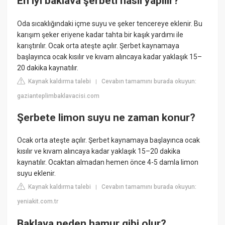
En iyi baklava şerbeti nasıl yapılır?
Oda sıcaklığındaki içme suyu ve şeker tencereye eklenir. Bu
karışım şeker eriyene kadar tahta bir kaşık yardımı ile
karıştırılır. Ocak orta ateşte açılır. Şerbet kaynamaya
başlayınca ocak kısılır ve kıvam alıncaya kadar yaklaşık 15–
20 dakika kaynatılır.
Kaynak kaldırma talebi
Cevabın tamamını burada okuyun:
|
gazianteplimbaklavacisi.com
Şerbete limon suyu ne zaman konur?
Ocak orta ateşte açılır. Şerbet kaynamaya başlayınca ocak
kısılır ve kıvam alıncaya kadar yaklaşık 15–20 dakika
kaynatılır. Ocaktan almadan hemen önce 4-5 damla limon
suyu eklenir.
Kaynak kaldırma talebi
Cevabın tamamını burada okuyun:
|
yeniakit.com.tr
Baklava neden hamur gibi olur?