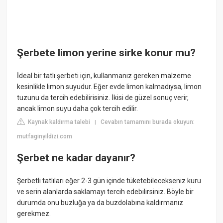
Şerbete limon yerine sirke konur mu?
İdeal bir tatlı şerbeti için, kullanmanız gereken malzeme
kesinlikle limon suyudur. Eğer evde limon kalmadıysa, limon
tuzunu da tercih edebilirisiniz. İkisi de güzel sonuç verir,
ancak limon suyu daha çok tercih edilir.
Kaynak kaldırma talebi
Cevabın tamamını burada okuyun:
|
mutfaginyildizi.com
Şerbet ne kadar dayanır?
Şerbetli tatlıları eğer 2-3 gün içinde tüketebilecekseniz kuru
ve serin alanlarda saklamayı tercih edebilirsiniz. Böyle bir
durumda onu buzluğa ya da buzdolabına kaldırmanız
gerekmez.