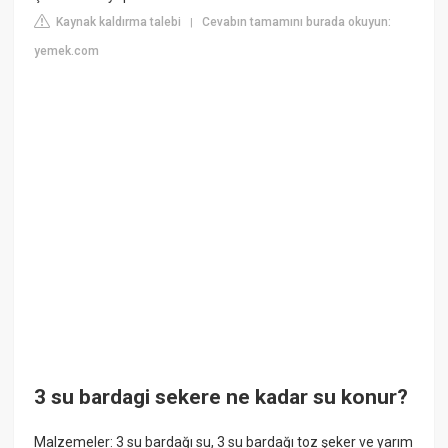
Kaynak kaldırma talebi
Cevabın tamamını burada okuyun:
|
yemek.com
3 su bardagi sekere ne kadar su konur?
Malzemeler: 3 su bardağı su, 3 su bardağı toz şeker ve yarım