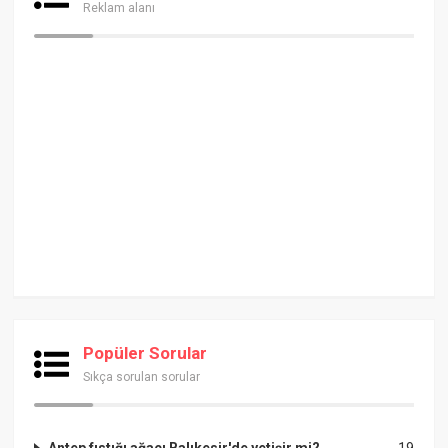
Reklam alanı
Popüler Sorular
Sıkça sorulan sorular
Antep fıstığı ağacı Balıkesir'de yetişir mi?
19