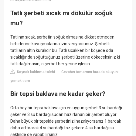
nefisyemektarifleri.com
Tatlı şerbeti sıcak mı dökülür soğuk
mu?
Tatlının sıcak, şerbetin soğuk olmasına dikkat etmeden
birbirlerine kavuşmalarına izin veriyorsunuz. Şerbetli
tatlıların altın kuralıdır bu. Tatlı sıcakken bir köşede oda
sıcaklığında soğuttuğunuz şerbeti üzerine dökeceksiniz ki
tatlı dağılmasın, o şerbet her yerine işlesin.
Kaynak kaldırma talebi
Cevabın tamamını burada okuyun:
|
yemek.com
Bir tepsi baklava ne kadar şeker?
Orta boy bir tepsi baklava için en uygun şerbet 3 su bardağı
şeker ve 3 su bardağı sudan hazırlanan bir şerbet oluyor.
Daha büyük bir tepside şerbetinizi hazırlıyorsanız 1 bardak
daha arttırarak 4 su bardağı toz şekere 4 su bardağı su
şeklinde de yapabilirsiniz.