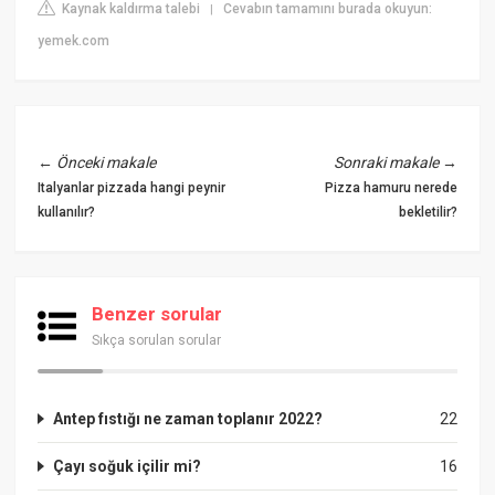
Kaynak kaldırma talebi
Cevabın tamamını burada okuyun:
|
yemek.com
←
Önceki makale
Sonraki makale
→
Italyanlar pizzada hangi peynir
Pizza hamuru nerede
kullanılır?
bekletilir?
Benzer sorular
Sıkça sorulan sorular
Antep fıstığı ne zaman toplanır 2022?
22
Çayı soğuk içilir mi?
16