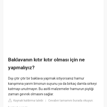
Baklavanın kıtır kıtır olması için ne
yapmalıyız?
Dışı çıtır çıtır bir baklava yapmak istiyorsanız hamur
karışımına yarım limonun suyunu ya da birkaç damla sirkeyi
katmayı unutmayın. Bu asitli malzemeler hamurun piştiği
zaman gevrek olmasını sağlar.
Kaynak kaldırma talebi
Cevabın tamamını burada okuyun:
|