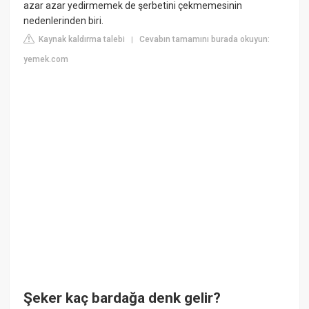
azar azar yedirmemek de şerbetini çekmemesinin
nedenlerinden biri.
Kaynak kaldırma talebi
Cevabın tamamını burada okuyun:
|
yemek.com
Şeker kaç bardağa denk gelir?