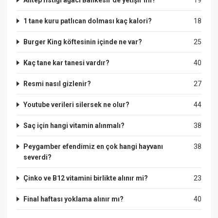
1 tane kuru patlıcan dolması kaç kalori?
18
Burger King köftesinin içinde ne var?
25
Kaç tane kar tanesi vardır?
40
Resmi nasıl gizlenir?
27
Youtube verileri silersek ne olur?
44
Saç için hangi vitamin alınmalı?
38
Peygamber efendimiz en çok hangi hayvanı
38
severdi?
Çinko ve B12 vitamini birlikte alınır mi?
23
Final haftası yoklama alınır mı?
40