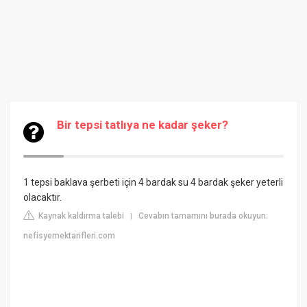
Bir tepsi tatlıya ne kadar şeker?
1 tepsi baklava şerbeti için 4 bardak su 4 bardak şeker yeterli
olacaktır.
Kaynak kaldırma talebi
Cevabın tamamını burada okuyun:
|
nefisyemektarifleri.com