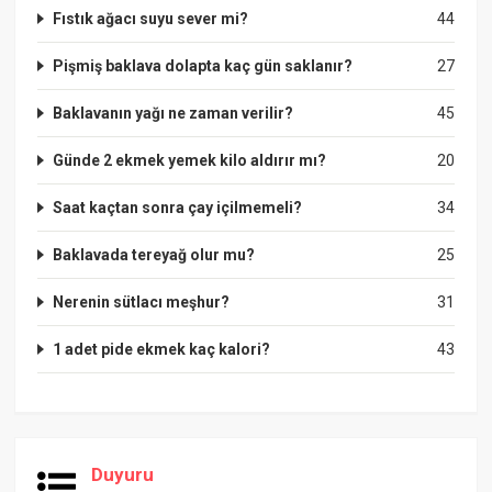
Fıstık ağacı suyu sever mi?
44
Pişmiş baklava dolapta kaç gün saklanır?
27
Baklavanın yağı ne zaman verilir?
45
Günde 2 ekmek yemek kilo aldırır mı?
20
Saat kaçtan sonra çay içilmemeli?
34
Baklavada tereyağ olur mu?
25
Nerenin sütlacı meşhur?
31
1 adet pide ekmek kaç kalori?
43
Duyuru