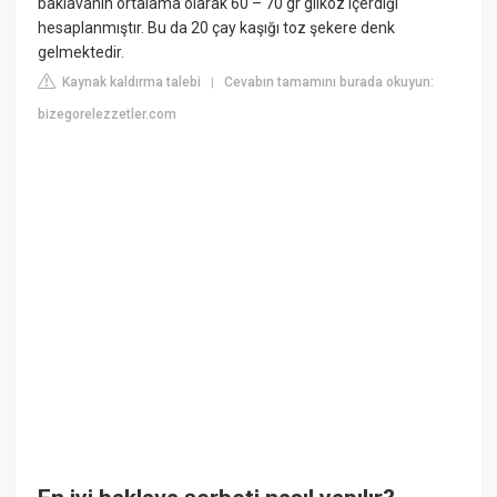
baklavanın ortalama olarak 60 – 70 gr glikoz içerdiği
hesaplanmıştır. Bu da 20 çay kaşığı toz şekere denk
gelmektedir.
Kaynak kaldırma talebi
Cevabın tamamını burada okuyun:
|
bizegorelezzetler.com