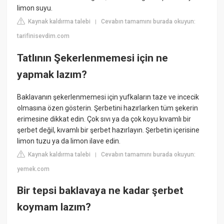
limon suyu.
Kaynak kaldırma talebi
Cevabın tamamını burada okuyun:
|
tarifinisevdim.com
Tatlının Şekerlenmemesi için ne
yapmak lazım?
Baklavanın şekerlenmemesi için yufkaların taze ve incecik
olmasına özen gösterin. Şerbetini hazırlarken tüm şekerin
erimesine dikkat edin. Çok sıvı ya da çok koyu kıvamlı bir
şerbet değil, kıvamlı bir şerbet hazırlayın. Şerbetin içerisine
limon tuzu ya da limon ilave edin.
Kaynak kaldırma talebi
Cevabın tamamını burada okuyun:
|
yemek.com
Bir tepsi baklavaya ne kadar şerbet
koymam lazım?