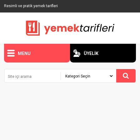
Resimli ve pratik yemek tarifleri
MENU
ÜYELİK