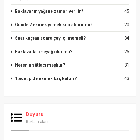
Baklavanın yağı ne zaman verilir?
45
Günde 2 ekmek yemek kilo aldırır mı?
20
Saat kaçtan sonra çay içilmemeli?
34
Baklavada tereyağ olur mu?
25
Nerenin sütlacı meşhur?
31
1 adet pide ekmek kaç kalori?
43
Duyuru
Reklam alanı