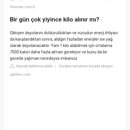
fotomac.com.tr
Bir gün çok yiyince kilo alınır mı?
Glikojen depolarını doldurulduktan ve vücudun enerji ihtiyacı
da karşılandıktan sonra, aldığın fazladan enerjiler ise yağ
olarak depolanacaktır. Yani 1 kilo alabilmek için ortalama
7000 kalori daha fazla alman gerekiyor ve bunu da bir
gecede yapman neredeyse imkansız.
Kaynak kaldırma talebi
Cevabın tamamını burada okuyun:
|
uplifers.com