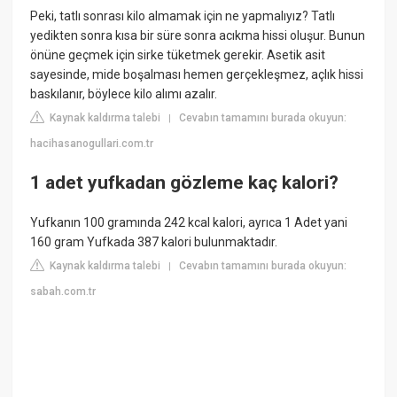
Peki, tatlı sonrası kilo almamak için ne yapmalıyız? Tatlı
yedikten sonra kısa bir süre sonra acıkma hissi oluşur. Bunun
önüne geçmek için sirke tüketmek gerekir. Asetik asit
sayesinde, mide boşalması hemen gerçekleşmez, açlık hissi
baskılanır, böylece kilo alımı azalır.
Kaynak kaldırma talebi
Cevabın tamamını burada okuyun:
|
hacihasanogullari.com.tr
1 adet yufkadan gözleme kaç kalori?
Yufkanın 100 gramında 242 kcal kalori, ayrıca 1 Adet yani
160 gram Yufkada 387 kalori bulunmaktadır.
Kaynak kaldırma talebi
Cevabın tamamını burada okuyun:
|
sabah.com.tr