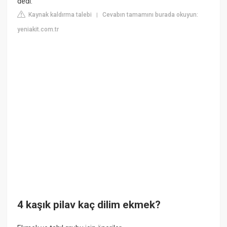
dedi.
Kaynak kaldırma talebi
Cevabın tamamını burada okuyun:
|
yeniakit.com.tr
4 kaşık pilav kaç dilim ekmek?