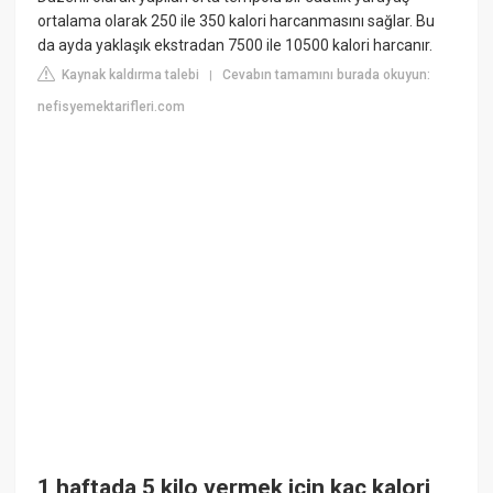
ortalama olarak 250 ile 350 kalori harcanmasını sağlar. Bu
da ayda yaklaşık ekstradan 7500 ile 10500 kalori harcanır.
Kaynak kaldırma talebi
Cevabın tamamını burada okuyun:
|
nefisyemektarifleri.com
1 haftada 5 kilo vermek için kaç kalori