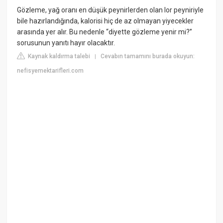
Gözleme, yağ oranı en düşük peynirlerden olan lor peyniriyle
bile hazırlandığında, kalorisi hiç de az olmayan yiyecekler
arasında yer alır. Bu nedenle “diyette gözleme yenir mi?”
sorusunun yanıtı hayır olacaktır.
Kaynak kaldırma talebi
Cevabın tamamını burada okuyun:
|
nefisyemektarifleri.com