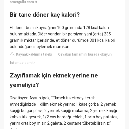
omergullu.com.tr
Bir tane döner kaç kalori?
Et döner besin kaynağının 100 gramında 128 kcal kalori
bulunmaktadır. Diğer yandan bir porsiyon yani (orta) 235
gramlık miktar içerisinde, et döner dürümde 301 kcal kalori
bulunduğunu söylemek mümkün.
Kaynak kaldırma talebi
Cevabın tamamını burada okuyun:
|
fotomac.com.tr
Zayıflamak için ekmek yerine ne
yemeliyiz?
Diyetisyen Aysun İpek, “Ekmek tüketmeyi tercih
etmediğinizde 1 dilim ekmek yerine; 1 kâse çorba, 2 yemek
kaşığı bulgur pilavı, 2 yemek kaşığı makarna, 2 yemek kaşığı
kahvaltılık gevrek, 1/2 çay bardağı leblebi,1 orta boy patates,
yarım orta boy mısır, 2 galeta, 2 kestane tüketebilirsiniz.”