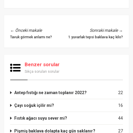
←
Önceki makale
Sonraki makale
→
Tavuk görmek anlamı ne?
1 yuvarlak tepsi baklava kaç kilo?
Benzer sorular
Sıkça sorulan sorular
Antep fıstığı ne zaman toplanır 2022?
22
Çayı soğuk içilir mi?
16
Fıstık ağacı suyu sever mi?
44
Pişmiş baklava dolapta kaç gün saklanır?
27