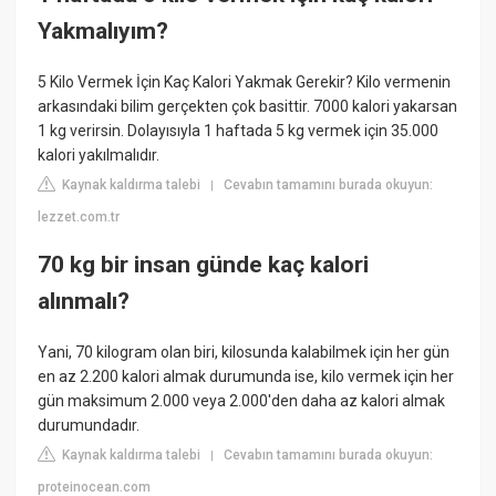
Yakmalıyım?
5 Kilo Vermek İçin Kaç Kalori Yakmak Gerekir? Kilo vermenin
arkasındaki bilim gerçekten çok basittir. 7000 kalori yakarsan
1 kg verirsin. Dolayısıyla 1 haftada 5 kg vermek için 35.000
kalori yakılmalıdır.
Kaynak kaldırma talebi
Cevabın tamamını burada okuyun:
|
lezzet.com.tr
70 kg bir insan günde kaç kalori
alınmalı?
Yani, 70 kilogram olan biri, kilosunda kalabilmek için her gün
en az 2.200 kalori almak durumunda ise, kilo vermek için her
gün maksimum 2.000 veya 2.000'den daha az kalori almak
durumundadır.
Kaynak kaldırma talebi
Cevabın tamamını burada okuyun:
|
proteinocean.com