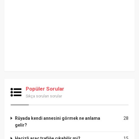
Popüler Sorular
Sıkça sorulan sorular
Rüyada kendi annesini görmek ne anlama
28
gelir?
Hacizli araç trafiğe çıkabilir mi?
15