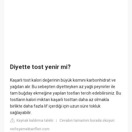
Diyette tost yenir mi?
Kaşarlı tost kalori değerinin büyük kısmını karbonhidrat ve
yağdan alır. Bu sebepten diyetteyken az yağlı peynirler ile
tam buğday ekmeğine yapılan tostları tercih edebilirsiniz. Bu
tostların kalori miktarı kaşarlı tosttan daha az olmakla
birlikte daha fazla lif içerdiği için uzun süre tokluk
sağlayabilir.
Kaynak kaldırma talebi
Cevabın tamamını burada okuyun:
|
nefisyemektarifleri.com