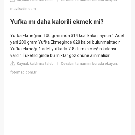
|
mavikadin.com
Yufka mı daha kalorili ekmek mi?
Yufka Ekmeğinin 100 gramında 314 kcal kalori, ayrıca 1 Adet
yani 200 gram Yufka Ekmeğinde 628 kalori bulunmaktadır.
Yufka ekmeği, 1 adet yufkada 7-8 dilim ekmeğin kalorisi
vardır. Tüketildiğinde bu miktar göz önüne alınmalıdır.
Kaynak kaldırma talebi
Cevabın tamamını burada okuyun:
|
fotomac.com.tr