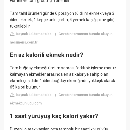
Ekmek ve tahıl grubu için öneriler
Tam tahıl ürünleri günde 6 porsiyon (6 dilim ekmek veya 3
dilim ekmek, 1 kepçe unlu çorba, 4 yemek kaşığı pilav gibi)
tüketilebilir.
Kaynak kaldırma talebi
Cevabın tamamını burada okuyun:
|
nesrineris.com.tr
En az kalorili ekmek nedir?
Tam buğday ekmeği üretim sonrası farklı bir işleme maruz
kalmayan ekmekler arasında en az kaloriye sahip olan
ekmek çeşididir. 1 dilim buğday ekmeğinde yaklaşık olarak
65 kalori bulunur.
Kaynak kaldırma talebi
Cevabın tamamını burada okuyun:
|
ekmekgunlugu.com
1 saat yürüyüş kaç kalori yakar?
Düzenli olarak yapılan orta tempolu bir saatlik yürüyüş