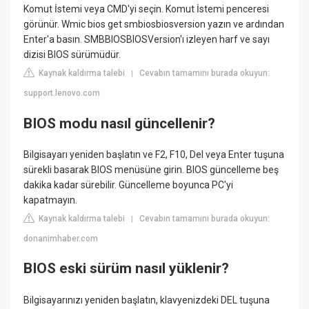
Komut İstemi veya CMD'yi seçin. Komut İstemi penceresi
görünür. Wmic bios get smbiosbiosversion yazın ve ardından
Enter'a basın. SMBBIOSBIOSVersion'ı izleyen harf ve sayı
dizisi BIOS sürümüdür.
Kaynak kaldırma talebi
Cevabın tamamını burada okuyun:
|
support.lenovo.com
BIOS modu nasıl güncellenir?
Bilgisayarı yeniden başlatın ve F2, F10, Del veya Enter tuşuna
sürekli basarak BIOS menüsüne girin. BIOS güncelleme beş
dakika kadar sürebilir. Güncelleme boyunca PC'yi
kapatmayın.
Kaynak kaldırma talebi
Cevabın tamamını burada okuyun:
|
donanimhaber.com
BIOS eski sürüm nasıl yüklenir?
Bilgisayarınızı yeniden başlatın, klavyenizdeki DEL tuşuna