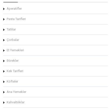
Aperatifler
Pasta Tarifleri
Tatlılar
Çorbalar
Et Yemekleri
Börekler
Kek Tarifleri
Köfteler
Ana Yemekler
Kahvaltılıklar