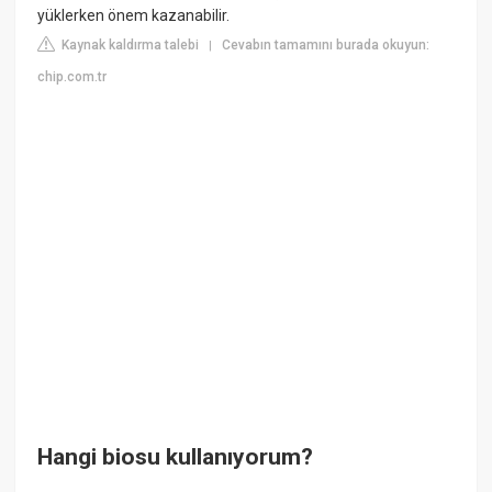
yüklerken önem kazanabilir.
Kaynak kaldırma talebi
Cevabın tamamını burada okuyun:
|
chip.com.tr
Hangi biosu kullanıyorum?