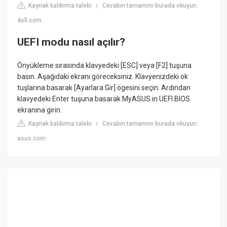
Kaynak kaldırma talebi
Cevabın tamamını burada okuyun:
|
dell.com
UEFI modu nasıl açılır?
Önyükleme sırasında klavyedeki [ESC] veya [F2] tuşuna
basın. Aşağıdaki ekranı göreceksiniz. Klavyenizdeki ok
tuşlarına basarak [Ayarlara Gir] ögesini seçin. Ardından
klavyedeki Enter tuşuna basarak MyASUS in UEFI BIOS
ekranına girin.
Kaynak kaldırma talebi
Cevabın tamamını burada okuyun:
|
asus.com