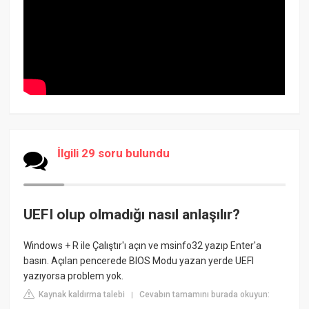
İlgili 29 soru bulundu
UEFI olup olmadığı nasıl anlaşılır?
Windows + R ile Çalıştır'ı açın ve msinfo32 yazıp Enter'a
basın. Açılan pencerede BIOS Modu yazan yerde UEFI
yazıyorsa problem yok.
Kaynak kaldırma talebi
Cevabın tamamını burada okuyun:
|