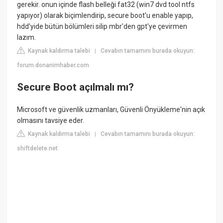
gerekir. onun içinde flash belleği fat32 (win7 dvd tool ntfs
yapıyor) olarak biçimlendirip, secure boot'u enable yapıp,
hdd'yide bütün bölümleri silip mbr'den gpt'ye çevirmen
lazım.
Kaynak kaldırma talebi
Cevabın tamamını burada okuyun:
|
forum.donanimhaber.com
Secure Boot açılmalı mı?
Microsoft ve güvenlik uzmanları, Güvenli Önyükleme'nin açık
olmasını tavsiye eder.
Kaynak kaldırma talebi
Cevabın tamamını burada okuyun:
|
shiftdelete.net