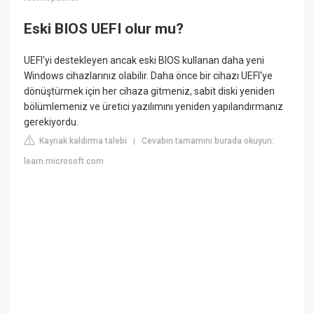
Eski BIOS UEFI olur mu?
UEFI'yi destekleyen ancak eski BIOS kullanan daha yeni
Windows cihazlarınız olabilir. Daha önce bir cihazı UEFI'ye
dönüştürmek için her cihaza gitmeniz, sabit diski yeniden
bölümlemeniz ve üretici yazılımını yeniden yapılandırmanız
gerekiyordu.
Kaynak kaldırma talebi
Cevabın tamamını burada okuyun:
|
learn.microsoft.com