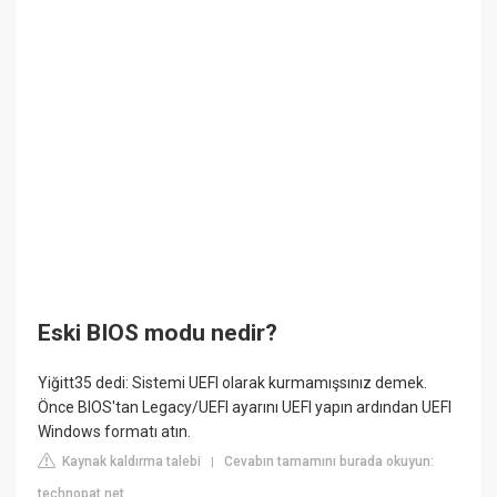
Eski BIOS modu nedir?
Yiğitt35 dedi: Sistemi UEFI olarak kurmamışsınız demek.
Önce BIOS'tan Legacy/UEFI ayarını UEFI yapın ardından UEFI
Windows formatı atın.
Kaynak kaldırma talebi
Cevabın tamamını burada okuyun:
|
technopat.net