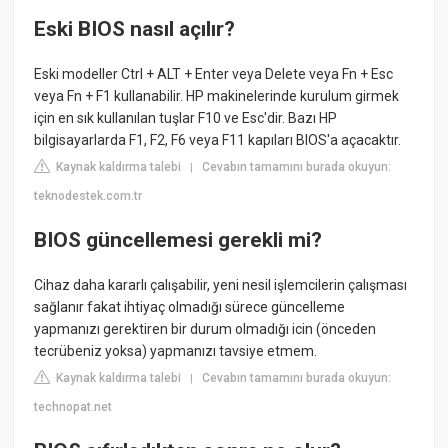
Eski BIOS nasıl açılır?
Eski modeller Ctrl + ALT + Enter veya Delete veya Fn + Esc
veya Fn + F1 kullanabilir. HP makinelerinde kurulum girmek
için en sık kullanılan tuşlar F10 ve Esc'dir. Bazı HP
bilgisayarlarda F1, F2, F6 veya F11 kapıları BIOS'a açacaktır.
Kaynak kaldırma talebi
Cevabın tamamını burada okuyun:
|
teknodestek.com.tr
BIOS güncellemesi gerekli mi?
Cihaz daha kararlı çalışabilir, yeni nesil işlemcilerin çalışması
sağlanır fakat ihtiyaç olmadığı sürece güncelleme
yapmanızı gerektiren bir durum olmadığı icin (önceden
tecrübeniz yoksa) yapmanızı tavsiye etmem.
Kaynak kaldırma talebi
Cevabın tamamını burada okuyun:
|
technopat.net