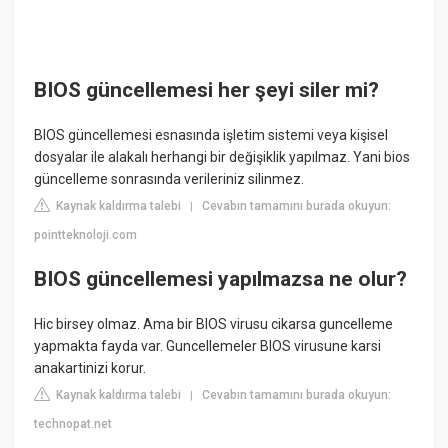
BIOS güncellemesi her şeyi siler mi?
BIOS güncellemesi esnasında işletim sistemi veya kişisel
dosyalar ile alakalı herhangi bir değişiklik yapılmaz. Yani bios
güncelleme sonrasında verileriniz silinmez.
Kaynak kaldırma talebi
Cevabın tamamını burada okuyun:
|
pointteknoloji.com
BIOS güncellemesi yapılmazsa ne olur?
Hic birsey olmaz. Ama bir BIOS virusu cikarsa guncelleme
yapmakta fayda var. Guncellemeler BIOS virusune karsi
anakartinizi korur.
Kaynak kaldırma talebi
Cevabın tamamını burada okuyun:
|
technopat.net