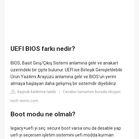
UEFI BIOS farkı nedir?
BIOS, Basit Giriş/Çıkış Sistemi anlamına gelir ve anakart
üzerindeki bir çipte bulunur. UEFI ise Birleşik Genişletilebilir
Ürün Yazılımı Arayüzü anlamına gelir ve BIOS'un yerini
almaya başlayan daha gelişmiş bir sistemdir diyebiliriz.
Kaynak kaldırma talebi
Cevabın tamamını burada okuyun:
|
tech-worm.com
Boot modu ne olmalı?
legacy+uefi yi seç. secure boot varsa onu da desable yap.
uefi yi seçersen işletim sistemini uefi modda kurman