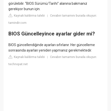
görülebilir. “BIOS Sürümü/Tarihi” alanına bakmanız
gerekiyor bunun için.
Kaynak kaldırma talebi
Cevabın tamamını burada okuyun:
|
tamindir.com
BIOS Güncelleyince ayarlar gider mi?
BIOS güncellendiğinde ayarları sıfırlanır. Her güncelleme
sonrasında ayarları yeniden yapmanız gerekmektedir.
Kaynak kaldırma talebi
Cevabın tamamını burada okuyun:
|
technopat.net