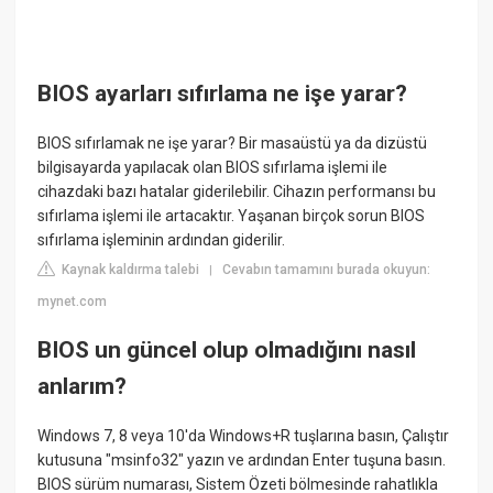
BIOS ayarları sıfırlama ne işe yarar?
BIOS sıfırlamak ne işe yarar? Bir masaüstü ya da dizüstü
bilgisayarda yapılacak olan BIOS sıfırlama işlemi ile
cihazdaki bazı hatalar giderilebilir. Cihazın performansı bu
sıfırlama işlemi ile artacaktır. Yaşanan birçok sorun BIOS
sıfırlama işleminin ardından giderilir.
Kaynak kaldırma talebi
Cevabın tamamını burada okuyun:
|
mynet.com
BIOS un güncel olup olmadığını nasıl
anlarım?
Windows 7, 8 veya 10'da Windows+R tuşlarına basın, Çalıştır
kutusuna "msinfo32" yazın ve ardından Enter tuşuna basın.
BIOS sürüm numarası, Sistem Özeti bölmesinde rahatlıkla