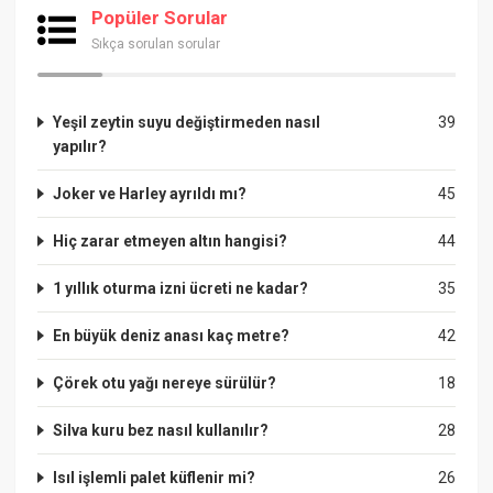
Popüler Sorular
Sıkça sorulan sorular
Yeşil zeytin suyu değiştirmeden nasıl
39
yapılır?
Joker ve Harley ayrıldı mı?
45
Hiç zarar etmeyen altın hangisi?
44
1 yıllık oturma izni ücreti ne kadar?
35
En büyük deniz anası kaç metre?
42
Çörek otu yağı nereye sürülür?
18
Silva kuru bez nasıl kullanılır?
28
Isıl işlemli palet küflenir mi?
26