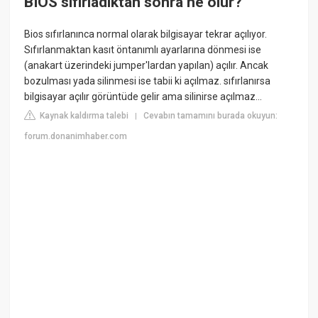
BIOS sıfırladıktan sonra ne olur?
Bios sıfırlanınca normal olarak bilgisayar tekrar açılıyor.
Sıfırlanmaktan kasıt öntanımlı ayarlarına dönmesi ise
(anakart üzerindeki jumper'lardan yapılan) açılır. Ancak
bozulması yada silinmesi ise tabii ki açılmaz. sıfırlanırsa
bilgisayar açılır görüntüde gelir ama silinirse açılmaz...
Kaynak kaldırma talebi
Cevabın tamamını burada okuyun:
|
forum.donanimhaber.com