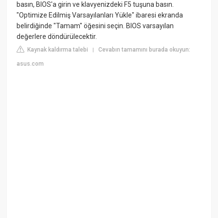
basın, BIOS'a girin ve klavyenizdeki F5 tuşuna basın.
"Optimize Edilmiş Varsayılanları Yükle" ibaresi ekranda
belirdiğinde "Tamam" öğesini seçin. BIOS varsayılan
değerlere döndürülecektir.
Kaynak kaldırma talebi
Cevabın tamamını burada okuyun:
|
asus.com