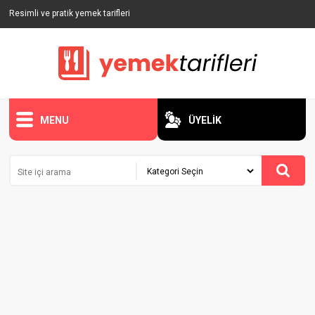
Resimli ve pratik yemek tarifleri
MENU
ÜYELİK