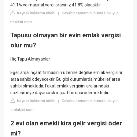
41.1% ve marjinal vergi oranınız 41.8% olacaktır.
Kaynak kaldırma talebi
Cevabın tamamını burada okuyun:
|
tr.talent.com
Tapusu olmayan bir evin emlak vergisi
olur mu?
Hiç Tapu Almayanlar
Eğer arsa inşaat firmasının üzerine değilse emlak vergisini
arsa sahibi ödeyecektir. Bu gibi durumlarda mükellef arsa
sahibi olmaktadır. Fakat emlak vergisini aralarındaki
sözleşmeye dayanarak inşaat firması ödemektedir.
Kaynak kaldırma talebi
Cevabın tamamını burada okuyun:
|
emlakjet.com
2 evi olan emekli kira gelir vergisi öder
mi?