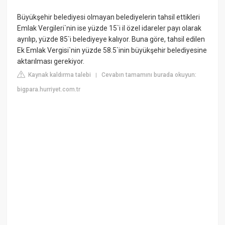
Büyükşehir belediyesi olmayan belediyelerin tahsil ettikleri
Emlak Vergileri`nin ise yüzde 15`i il özel idareler payı olarak
ayrılıp, yüzde 85`i belediyeye kalıyor. Buna göre, tahsil edilen
Ek Emlak Vergisi`nin yüzde 58.5`inin büyükşehir belediyesine
aktarılması gerekiyor.
Kaynak kaldırma talebi
Cevabın tamamını burada okuyun:
|
bigpara.hurriyet.com.tr