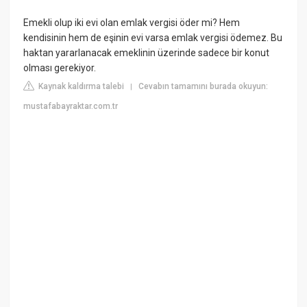
Emekli olup iki evi olan emlak vergisi öder mi? Hem
kendisinin hem de eşinin evi varsa emlak vergisi ödemez. Bu
haktan yararlanacak emeklinin üzerinde sadece bir konut
olması gerekiyor.
Kaynak kaldırma talebi
Cevabın tamamını burada okuyun:
|
mustafabayraktar.com.tr