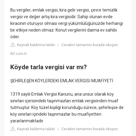
Bu vergiler; emlak vergisi, kira gelir vergisi, çevre temizlik
vergisi ve değer artış kira vergisidir. Sahip olunan evde
kiracının oturuyor olması vergi yükümlülüğünüzde herhangi
bir etkiye neden olmaz. Konut vergilerini daima ev sahibi
öder.
Kaynak kaldırma talebi
Cevabın tamamını burada okuyun:
|
ibf.com.tr
Köyde tarla vergisi var mı?
ŞEHİRLEŞEN KÖYLERDEKİ EMLAK VERGİSİ MUAFİYETİ
1319 sayılı Emlak Vergisi Kanunu, ana unsur olarak köy
sınırları içerisindeki taşınmazları emlak vergisinden muaf
tutmuştur. Köy tüzel kişiliği korunduğu sürece, şehirleşse de
köy sınırlan içindeki taşınmazlar bu muafiyetten
yararlanmaktadır.
Kaynak kaldırma talebi
Cevabın tamamını burada okuyun:
|