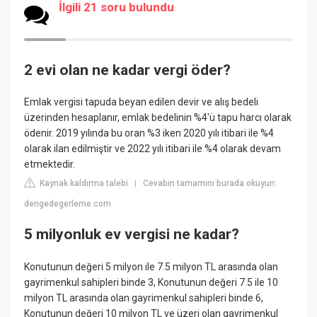
İlgili 21 soru bulundu
2 evi olan ne kadar vergi öder?
Emlak vergisi tapuda beyan edilen devir ve alış bedeli
üzerinden hesaplanır, emlak bedelinin %4'ü tapu harcı olarak
ödenir. 2019 yılında bu oran %3 iken 2020 yılı itibari ile %4
olarak ilan edilmiştir ve 2022 yılı itibari ile %4 olarak devam
etmektedir.
Kaynak kaldırma talebi
Cevabın tamamını burada okuyun:
|
dengedegerleme.com
5 milyonluk ev vergisi ne kadar?
Konutunun değeri 5 milyon ile 7.5 milyon TL arasında olan
gayrimenkul sahipleri binde 3, Konutunun değeri 7.5 ile 10
milyon TL arasında olan gayrimenkul sahipleri binde 6,
Konutunun değeri 10 milyon TL ve üzeri olan gayrimenkul