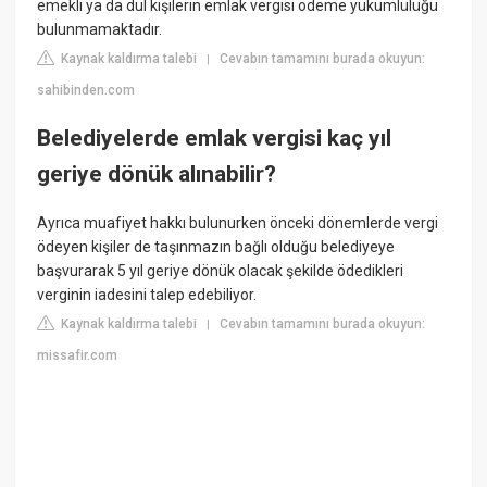
emekli ya da dul kişilerin emlak vergisi ödeme yükümlülüğü
bulunmamaktadır.
Kaynak kaldırma talebi
Cevabın tamamını burada okuyun:
|
sahibinden.com
Belediyelerde emlak vergisi kaç yıl
geriye dönük alınabilir?
Ayrıca muafiyet hakkı bulunurken önceki dönemlerde vergi
ödeyen kişiler de taşınmazın bağlı olduğu belediyeye
başvurarak 5 yıl geriye dönük olacak şekilde ödedikleri
verginin iadesini talep edebiliyor.
Kaynak kaldırma talebi
Cevabın tamamını burada okuyun:
|
missafir.com