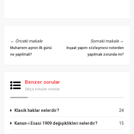
←
Önceki makale
Sonraki makale
→
Muharrem ayının ilk günü
İnşaat yapım sözleşmesi noterden
ne yapilmali?
yapılmak zorunda mı?
Benzer sorular
Sıkça sorulan sorular
Klasik haklar nelerdir?
24
Kanun-ı Esasi 1909 değişiklikleri nelerdir?
15