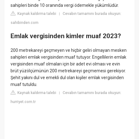
sahipleri binde 10 oranında vergi ödemekle yükümlüdür.
Kaynak kaldırma talebi
Cevabın tamamını burada okuyun:
|
sahibinden.com
Emlak vergisinden kimler muaf 2023?
200 metrekareyi geçmeyen ve hiçbir geliri olmayan mesken
sahipleri emlak vergisinden muaf tutuyor. Engellilerin emlak
vergisinden muaf olmaları için bir adet evi olması ve evin
brüt yüzölçümünün 200 metrekareyi geçmemesi gerekiyor.
Şehit yakını dul ve emekli dul olan kişiler emlak vergisinden
muaf tutuldu.
Kaynak kaldırma talebi
Cevabın tamamını burada okuyun:
|
hurriyet.com.tr