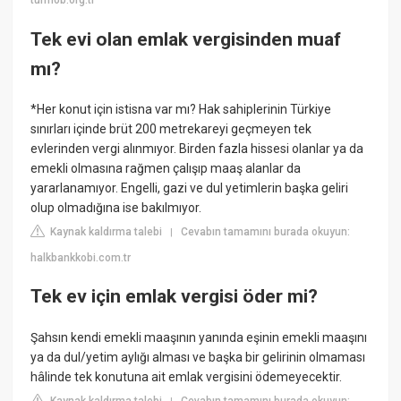
turmob.org.tr
Tek evi olan emlak vergisinden muaf
mı?
*Her konut için istisna var mı? Hak sahiplerinin Türkiye
sınırları içinde brüt 200 metrekareyi geçmeyen tek
evlerinden vergi alınmıyor. Birden fazla hissesi olanlar ya da
emekli olmasına rağmen çalışıp maaş alanlar da
yararlanamıyor. Engelli, gazi ve dul yetimlerin başka geliri
olup olmadığına ise bakılmıyor.
Kaynak kaldırma talebi
Cevabın tamamını burada okuyun:
|
halkbankkobi.com.tr
Tek ev için emlak vergisi öder mi?
Şahsın kendi emekli maaşının yanında eşinin emekli maaşını
ya da dul/yetim aylığı alması ve başka bir gelirinin olmaması
hâlinde tek konutuna ait emlak vergisini ödemeyecektir.
Kaynak kaldırma talebi
Cevabın tamamını burada okuyun: