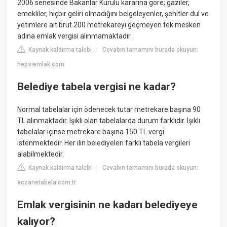
2006 senesinde Bakanlar Kurulu kararına göre; gaziler,
emekliler, hiçbir geliri olmadığını belgeleyenler, şehitler dul ve
yetimlere ait brüt 200 metrekareyi geçmeyen tek mesken
adına emlak vergisi alınmamaktadır.
Kaynak kaldırma talebi
Cevabın tamamını burada okuyun:
|
hepsiemlak.com
Belediye tabela vergisi ne kadar?
Normal tabelalar için ödenecek tutar metrekare başına 90
TL alınmaktadır. Işıklı olan tabelalarda durum farklıdır. Işıklı
tabelalar içinse metrekare başına 150 TL vergi
istenmektedir. Her ilin belediyeleri farklı tabela vergileri
alabilmektedir.
Kaynak kaldırma talebi
Cevabın tamamını burada okuyun:
|
eczanetabela.com.tr
Emlak vergisinin ne kadarı belediyeye
kalıyor?