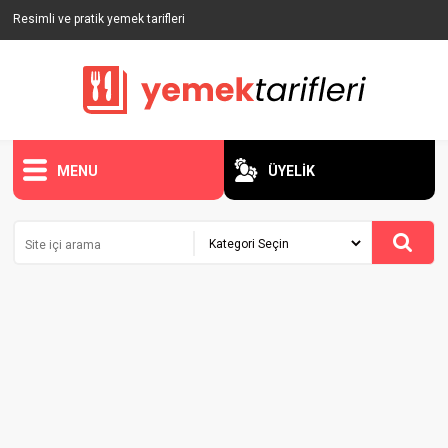
Resimli ve pratik yemek tarifleri
MENU
ÜYELİK