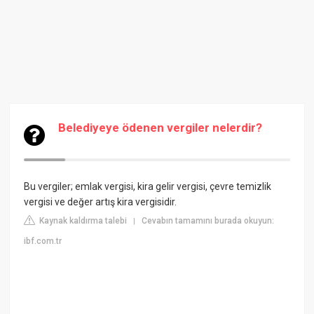
Belediyeye ödenen vergiler nelerdir?
Bu vergiler; emlak vergisi, kira gelir vergisi, çevre temizlik
vergisi ve değer artış kira vergisidir.
Kaynak kaldırma talebi
Cevabın tamamını burada okuyun:
|
ibf.com.tr