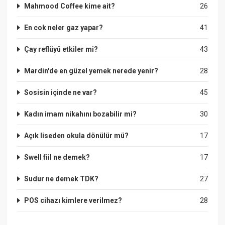
Mahmood Coffee kime ait?
26
En cok neler gaz yapar?
41
Çay reflüyü etkiler mi?
43
Mardin'de en güzel yemek nerede yenir?
28
Sosisin içinde ne var?
45
Kadın imam nikahını bozabilir mi?
30
Açık liseden okula dönülür mü?
17
Swell fiil ne demek?
17
Sudur ne demek TDK?
27
POS cihazı kimlere verilmez?
28