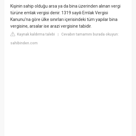
Kişinin sahip olduğu arsa ya da bina üzerinden alınan vergi
türüne emlak vergisi denir. 1319 sayılı Emlak Vergisi
Kanunu'na göre ülke sınırları içerisindeki tüm yapılar bina
vergisine, arsalar ise arazi vergisine tabidir.
Kaynak kaldırma talebi
Cevabın tamamını burada okuyun:
|
sahibinden.com