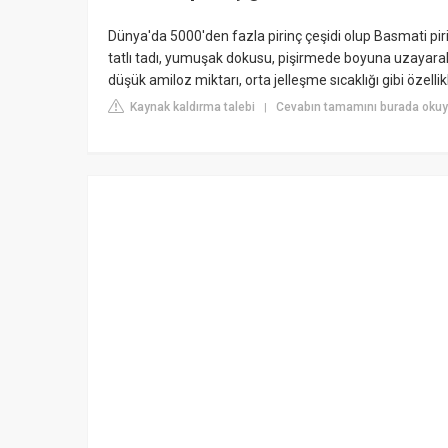
Dünya'da 5000'den fazla pirinç çeşidi olup Basmati pirin
tatlı tadı, yumuşak dokusu, pişirmede boyuna uzayarak
düşük amiloz miktarı, orta jelleşme sıcaklığı gibi özellikleri
Kaynak kaldırma talebi
Cevabın tamamını burada okuy
|