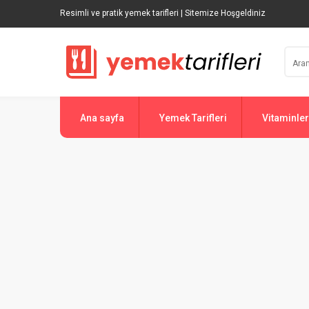
Resimli ve pratik yemek tarifleri | Sitemize Hoşgeldiniz
Ana sayfa
Yemek Tarifleri
Vitaminler