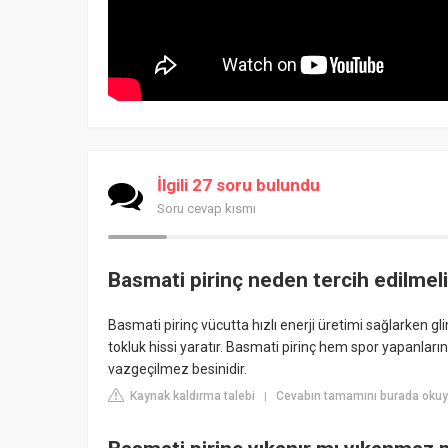
İlgili 27 soru bulundu
Soru cevap kısmı
Basmati pirinç neden tercih edilmel
Basmati pirinç vücutta hızlı enerji üretimi sağlarken gl
tokluk hissi yaratır. Basmati pirinç hem spor yapanları
vazgeçilmez besinidir.
Kaynak kaldırma talebi
Cevabın tamamını burada okuy
|