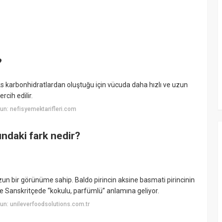
?
ks karbonhidratlardan oluştuğu için vücuda daha hızlı ve uzun
cih edilir.
n: nefisyemektarifleri.com
ındaki fark nedir?
e uzun bir görünüme sahip. Baldo pirincin aksine basmati pirincinin
e Sanskritçede “kokulu, parfümlü” anlamına geliyor.
n: unileverfoodsolutions.com.tr