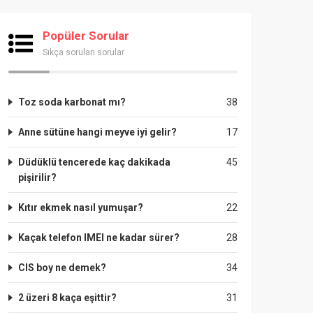
Popüler Sorular
Sıkça sorulan sorular
Toz soda karbonat mı?
38
Anne sütüne hangi meyve iyi gelir?
17
Düdüklü tencerede kaç dakikada
45
pişirilir?
Kıtır ekmek nasıl yumuşar?
22
Kaçak telefon IMEI ne kadar sürer?
28
CIS boy ne demek?
34
2 üzeri 8 kaça eşittir?
31