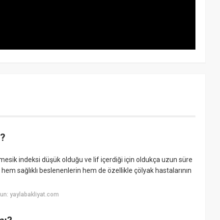
i?
imesik indeksi düşük olduğu ve lif içerdiği için oldukça uzun süre
n hem sağlıklı beslenenlerin hem de özellikle çölyak hastalarının
un: yaylabakliyat.com