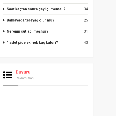
Saat kaçtan sonra çay içilmemeli?
34
Baklavada tereyağ olur mu?
25
Nerenin sütlacı meşhur?
31
1 adet pide ekmek kaç kalori?
43
Duyuru
Reklam alanı