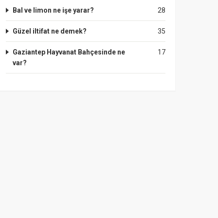
Bal ve limon ne işe yarar?
28
Güzel iltifat ne demek?
35
Gaziantep Hayvanat Bahçesinde ne
17
var?