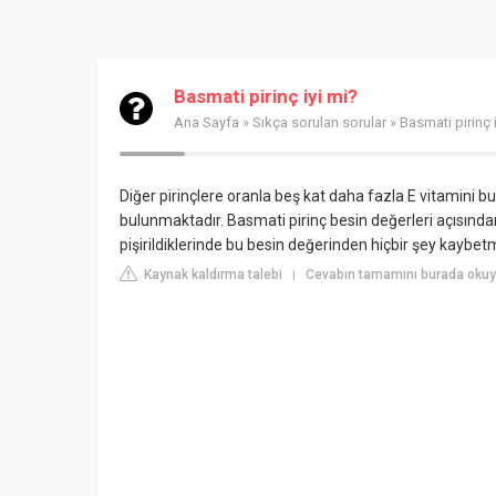
Basmati pirinç iyi mi?
Ana Sayfa
»
Sıkça sorulan sorular
» Basmati pirinç 
Diğer pirinçlere oranla beş kat daha fazla E vitamini b
bulunmaktadır. Basmati pirinç besin değerleri açısından 
pişirildiklerinde bu besin değerinden hiçbir şey kaybet
Kaynak kaldırma talebi
Cevabın tamamını burada okuy
|