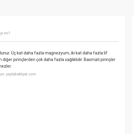
iyi mi?
ulunur. Üç kat daha fazla magnezyum, iki kat daha fazla lif
diğer pirinçlerden çok daha fazla sağlıklıdır. Basmati pirinçler
mezler.
un: yaylabakliyat.com