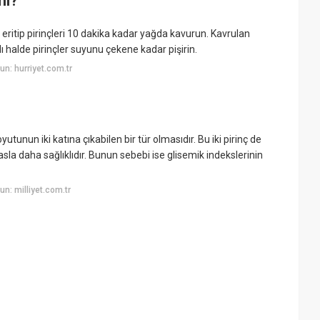
mı?
 eritip pirinçleri 10 dakika kadar yağda kavurun. Kavrulan
ı halde pirinçler suyunu çekene kadar pişirin.
n: hurriyet.com.tr
utunun iki katına çıkabilen bir tür olmasıdır. Bu iki pirinç de
sla daha sağlıklıdır. Bunun sebebi ise glisemik indekslerinin
n: milliyet.com.tr