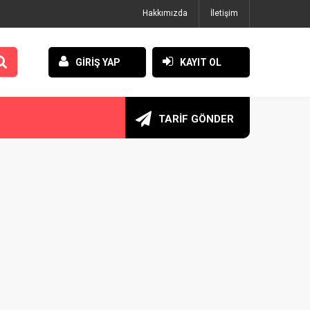
Hakkımızda
İletişim
GİRİŞ YAP
KAYIT OL
TARİF GÖNDER