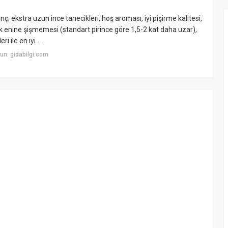
ç; ekstra uzun ince tanecikleri, hoş aroması, iyi pişirme kalitesi,
 enine şişmemesi (standart pirince göre 1,5-2 kat daha uzar),
 ile en iyi ...
un: gidabilgi.com