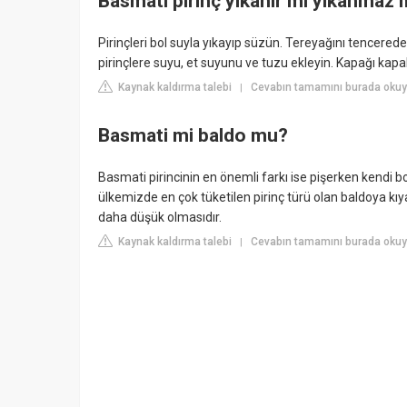
Basmati pirinç yıkanır mı yıkanmaz 
Pirinçleri bol suyla yıkayıp süzün. Tereyağını tencerede
pirinçlere suyu, et suyunu ve tuzu ekleyin. Kapağı kapal
Kaynak kaldırma talebi
Cevabın tamamını burada okuyu
|
Basmati mi baldo mu?
Basmati pirincinin en önemli farkı ise pişerken kendi boy
ülkemizde en çok tüketilen pirinç türü olan baldoya kıya
daha düşük olmasıdır.
Kaynak kaldırma talebi
Cevabın tamamını burada okuyu
|