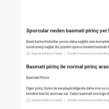
Sporcular neden basmati pirinç yer
Basit karbonhidratlar yerine daha sağlıklı olan komple
süreli enerji sağlar. Bu yüzden sporcu beslenmesinde ter
Kaynak kaldırma talebi
Cevabın tamamını burada okuyu
|
Basmati pirinç ile normal pirinç aras
Basmati Pirinci
Diğer pirinç türleri ile karşılaştırıldığında daha ince v
kendine has bir aroması var. Zaten basmati sözcüğü d
Kaynak kaldırma talebi
Cevabın tamamını burada okuyu
|