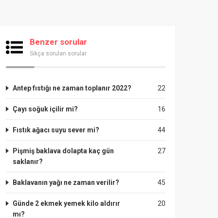
Benzer sorular
Sıkça sorulan sorular
Antep fıstığı ne zaman toplanır 2022?
22
Çayı soğuk içilir mi?
16
Fıstık ağacı suyu sever mi?
44
Pişmiş baklava dolapta kaç gün
27
saklanır?
Baklavanın yağı ne zaman verilir?
45
Günde 2 ekmek yemek kilo aldırır
20
mı?