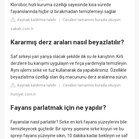
Klorobor, hızlı kuruma özelliği sayesinde kısa sürede
fayanslarında hiçbir iz bırakmadan temizlemeyi sağlar.
Kaynak kaldırma talebi
Cevabın tamamını burada okuyun:
|
sabah.com.tr
Kararmış derz araları nasıl beyazlatılır?
Saf sirkeyi yarı yarıya olacak şekilde ılık su ile karıştırın. Kirli
derzlere bu karışımı uygulayın ve fırça yardımıyla temizleyin.
Aynı işlemi sirke ve tuz kullanarak da yapabilirsiniz. Özellikle
beyazlatma özelliği olan diş macununu derz aralarına sürün.
Kaynak kaldırma talebi
Cevabın tamamını burada okuyun:
|
hurriyet.com.tr
Fayans parlatmak için ne yapılır?
Fayanslar nasıl parlatılır? Sirke en kirli fayans yüzeylerini bile
temizleyecek güçtedir. Bir sprey şişesine sirke koyun ve bu
spreyi fayans yüzeyine sıkın, 10 dakika kadar bekleyin ve saf