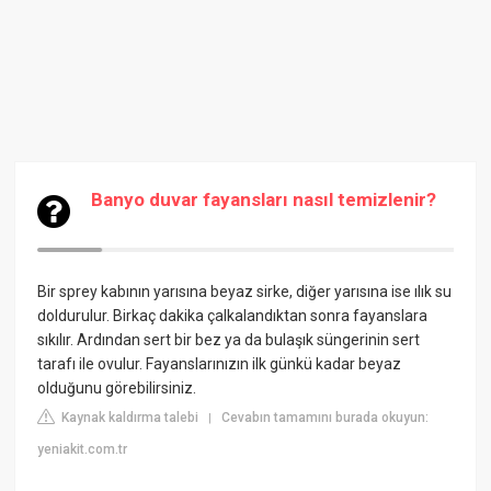
Banyo duvar fayansları nasıl temizlenir?
Bir sprey kabının yarısına beyaz sirke, diğer yarısına ise ılık su
doldurulur. Birkaç dakika çalkalandıktan sonra fayanslara
sıkılır. Ardından sert bir bez ya da bulaşık süngerinin sert
tarafı ile ovulur. Fayanslarınızın ilk günkü kadar beyaz
olduğunu görebilirsiniz.
Kaynak kaldırma talebi
Cevabın tamamını burada okuyun:
|
yeniakit.com.tr