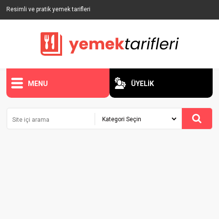
Resimli ve pratik yemek tarifleri
MENU
ÜYELİK