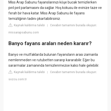
Miss Arap Sabunu fayanslarınızı köşe bucak temizlerken
pırıl pırıl parlamasını da sağlar. Hoş kokusu ile evinize taze ve
ferah bir hava katar. Miss Arap Sabunu ile fayans
temizliğinin tadını çıkartabilirsiniz.
Kaynak kaldırma talebi
Cevabın tamamını burada okuyun:
|
missarapsabunu.com
Banyo fayans araları neden kararır?
Banyo ve mutfaklarda bulunan fayansların arası zamanla
nemlenmeden ve rutubetten sararıp kararabilir. Eğer bu
sararmalar zamanında temizlenmezse kalıcı hale gelebilir.
Kaynak kaldırma talebi
Cevabın tamamını burada okuyun:
|
sozcu.com.tr