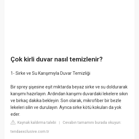
Çok kirli duvar nasıl temizlenir?
1- Sirke ve Su Karışımıyla Duvar Temizliği
Bir sprey şişesine eşit miktarda beyaz sirke ve su doldurarak
karışımı hazırlayın. Ardından karışımı duvardaki lekelere sıkın
ve birkaç dakika bekleyin. Son olarak, mikrofiber bir bezle
lekeleri silin ve durulayın. Ayrıca sirke kötü kokuları da yok
eder.
Kaynak kaldırma talebi
Cevabın tamamını burada okuyun:
|
tendaexclusive.com.tr