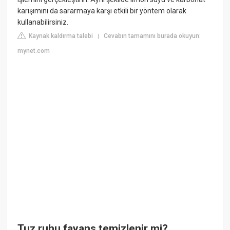
karışımını da sararmaya karşı etkili bir yöntem olarak
kullanabilirsiniz.
Kaynak kaldırma talebi
Cevabın tamamını burada okuyun:
|
mynet.com
Tuz ruhu fayans temizlenir mi?