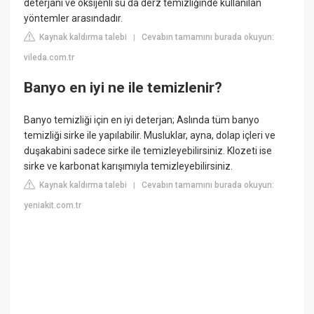
deterjanı ve oksijenli su da derz temizliğinde kullanılan
yöntemler arasındadır.
Kaynak kaldırma talebi
Cevabın tamamını burada okuyun:
|
vileda.com.tr
Banyo en iyi ne ile temizlenir?
Banyo temizliği için en iyi deterjan; Aslında tüm banyo
temizliği sirke ile yapılabilir. Musluklar, ayna, dolap içleri ve
duşakabini sadece sirke ile temizleyebilirsiniz. Klozeti ise
sirke ve karbonat karışımıyla temizleyebilirsiniz.
Kaynak kaldırma talebi
Cevabın tamamını burada okuyun:
|
yeniakit.com.tr