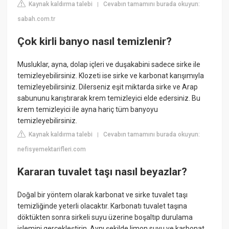
Kaynak kaldırma talebi
Cevabın tamamını burada okuyun:
|
sabah.com.tr
Çok kirli banyo nasıl temizlenir?
Musluklar, ayna, dolap içleri ve duşakabini sadece sirke ile
temizleyebilirsiniz. Klozeti ise sirke ve karbonat karışımıyla
temizleyebilirsiniz. Dilerseniz eşit miktarda sirke ve Arap
sabununu karıştırarak krem temizleyici elde edersiniz. Bu
krem temizleyici ile ayna hariç tüm banyoyu
temizleyebilirsiniz.
Kaynak kaldırma talebi
Cevabın tamamını burada okuyun:
|
nefisyemektarifleri.com
Kararan tuvalet taşı nasıl beyazlar?
Doğal bir yöntem olarak karbonat ve sirke tuvalet taşı
temizliğinde yeterli olacaktır. Karbonatı tuvalet taşına
döktükten sonra sirkeli suyu üzerine boşaltıp durulama
işlemini gerçekleştirin. Aynı şekilde limon suyu ve karbonat