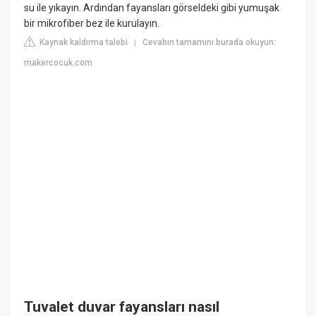
su ile yıkayın. Ardından fayansları görseldeki gibi yumuşak
bir mikrofiber bez ile kurulayın.
Kaynak kaldırma talebi
Cevabın tamamını burada okuyun:
|
makercocuk.com
Tuvalet duvar fayansları nasıl