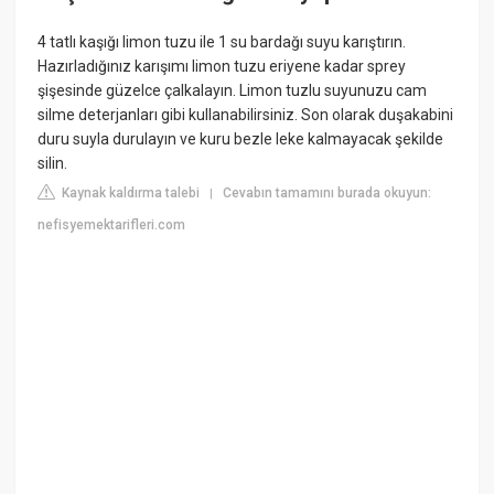
4 tatlı kaşığı limon tuzu ile 1 su bardağı suyu karıştırın.
Hazırladığınız karışımı limon tuzu eriyene kadar sprey
şişesinde güzelce çalkalayın. Limon tuzlu suyunuzu cam
silme deterjanları gibi kullanabilirsiniz. Son olarak duşakabini
duru suyla durulayın ve kuru bezle leke kalmayacak şekilde
silin.
Kaynak kaldırma talebi
Cevabın tamamını burada okuyun:
|
nefisyemektarifleri.com