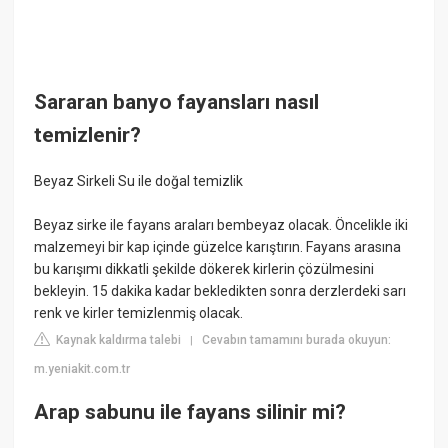
Sararan banyo fayansları nasıl
temizlenir?
Beyaz Sirkeli Su ile doğal temizlik
Beyaz sirke ile fayans araları bembeyaz olacak. Öncelikle iki
malzemeyi bir kap içinde güzelce karıştırın. Fayans arasına
bu karışımı dikkatli şekilde dökerek kirlerin çözülmesini
bekleyin. 15 dakika kadar bekledikten sonra derzlerdeki sarı
renk ve kirler temizlenmiş olacak.
Kaynak kaldırma talebi
Cevabın tamamını burada okuyun:
|
m.yeniakit.com.tr
Arap sabunu ile fayans silinir mi?