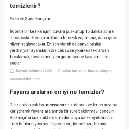
temizlenir?
Sirke ve Soda Karışımı
İlk önce bir kez karışımı duvara püskürtüp 15 dakika sonra
ikinci püskürtmenin ardından temizlik yapmanız, daha iyi bir
hijyen sağlayacaktır. En son olarak da banyo başlığı
yardımıyla fayanslarınızı sıcak su ile yıkarken tekrardan
fırçalamak, fayansların yeni görüntüsüne kavuşmasını
sağlar.
Kaynak kaldırma talebi
Cevabın tamamını burada okuyun:
|
minarmobilya.com
Fayans aralarını en iyi ne temizler?
Derz araları çok kararmışsa sirke, karbonat ve limon suyunu
karıştırarak fayans aralarında bir süre bekletmeyi deneyin.
Bu karışıma cüzi miktarda maden suyu da ekleyebilirsiniz.
Tüm bunların yanı sıra diş macunu, limon tuzu, bulaşık