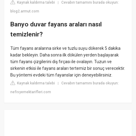
Kaynak kaldırma talebi
Cevabın tamamını burada okuyun:
|
blog2.armut.com
Banyo duvar fayans araları nasıl
temizlenir?
Tüm fayans aralarına sirke ve tuzlu suyu dökerek 5 dakika
kadar bekleyin. Daha sonra ilk dökülen yerden başlayarak
tüm fayans çizgilerini diş fırçası ile ovalayın. Tuzun ve
sirkenin etkisi ile fayans araları tertemiz bir sonuç verecektir.
Bu yöntemi evdeki tüm fayanslar için deneyebilirsiniz.
Kaynak kaldırma talebi
Cevabın tamamını burada okuyun:
|
nefisyemektarifleri.com