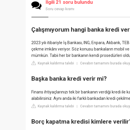
İlgili 21 soru bulundu
Soru cevap kısmı
Çalışmıyorum hangi banka kredi ver
2023 yılı itibariyle İş Bankası, ING, Enpara, Akbank, TEB
çekme imkânı veriyor. Söz konusu bankaların mobil ve 
mümkün. Tabii her bir bankanın kendi prosedürleri o
Kaynak kaldırma talebi
Cevabın tamamını burada oku
|
Başka banka kredi verir mi?
Finans ihtiyaçlarınızı tek bir bankanın verdiği kredi il
alabilirsiniz. Aynı anda iki farklı bankadan kredi çekilmesi
Kaynak kaldırma talebi
Cevabın tamamını burada okuy
|
Borç kapatma kredisi kimlere verilir