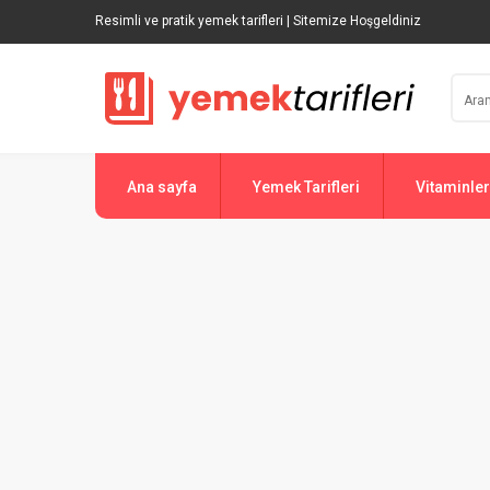
Resimli ve pratik yemek tarifleri | Sitemize Hoşgeldiniz
Ana sayfa
Yemek Tarifleri
Vitaminler