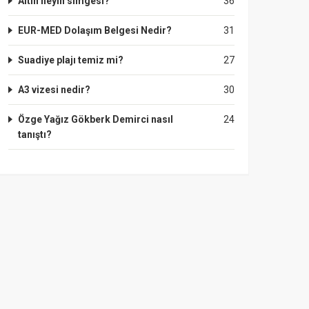
Altın neyin simgesi?
36
EUR-MED Dolaşım Belgesi Nedir?
31
Suadiye plajı temiz mi?
27
A3 vizesi nedir?
30
Özge Yağız Gökberk Demirci nasıl
24
tanıştı?