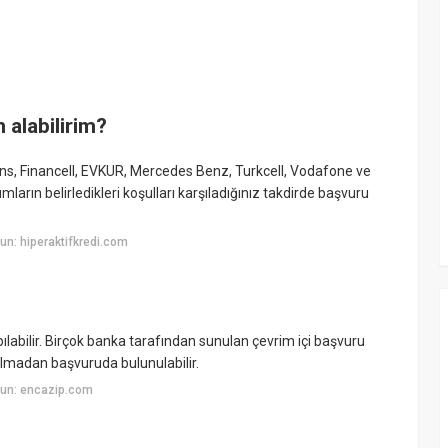
 alabilirim?
ans, Financell, EVKUR, Mercedes Benz, Turkcell, Vodafone ve
umların belirledikleri koşulları karşıladığınız takdirde başvuru
n: hiperaktifkredi.com
ılabilir. Birçok banka tarafından sunulan çevrim içi başvuru
almadan başvuruda bulunulabilir.
yun: encazip.com