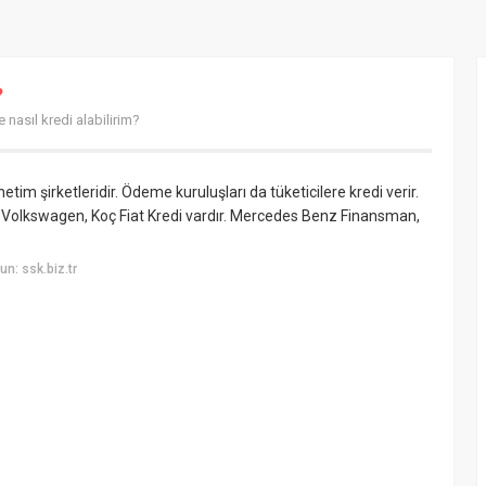
?
 nasıl kredi alabilirim?
tim şirketleridir. Ödeme kuruluşları da tüketicilere kredi verir.
i, Volkswagen, Koç Fiat Kredi vardır. Mercedes Benz Finansman,
n: ssk.biz.tr