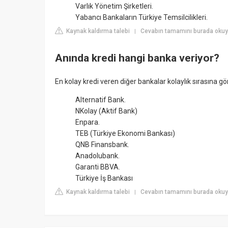
Varlık Yönetim Şirketleri.
Yabancı Bankaların Türkiye Temsilcilikleri.
Kaynak kaldırma talebi
Cevabın tamamını burada okuyu
|
Anında kredi hangi banka veriyor?
En kolay kredi veren diğer bankalar kolaylık sırasına gör
Alternatif Bank.
NKolay (Aktif Bank)
Enpara.
TEB (Türkiye Ekonomi Bankası)
QNB Finansbank.
Anadolubank.
Garanti BBVA.
Türkiye İş Bankası
Kaynak kaldırma talebi
Cevabın tamamını burada oku
|