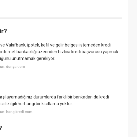
ir?
 ve Vakıfbank; ipotek, kefil ve gelir belgesi istemeden kredi
internet bankacılığı üzerinden hızlıca kredi başvurusu yapmak
lduğunu unutmamak gerekiyor.
yun: dunya.com
e karşılayamadığınız durumlarda farklı bir bankadan da kredi
 ile ilgili herhangi bir kısıtlama yoktur.
un: hangikredi.com
?