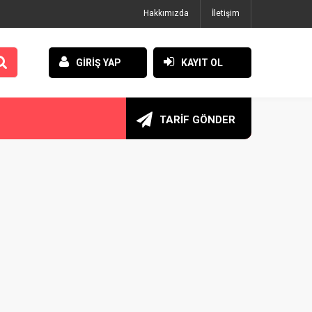
Hakkımızda
İletişim
GİRİŞ YAP
KAYIT OL
TARİF GÖNDER