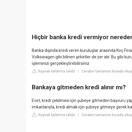
Hiçbir banka kredi vermiyor nereden
Banka dışında kredi veren kuruluşlar arasında Koç Fin
Volkswagen gibi bilinen şirketler de yer alır. Bu gibi kur
işleminizi gerçekleştirebilirsiniz.
Kaynak kaldırma talebi
Cevabın tamamını burada okuyu
|
Bankaya gitmeden kredi alınır mı?
Evet, kredi çekilmesi için şubeye gitmeden başvuru yap
imkanlarıyla, kredi almak için şubeye gitmeye gerek k
Kaynak kaldırma talebi
Cevabın tamamını burada oku
|