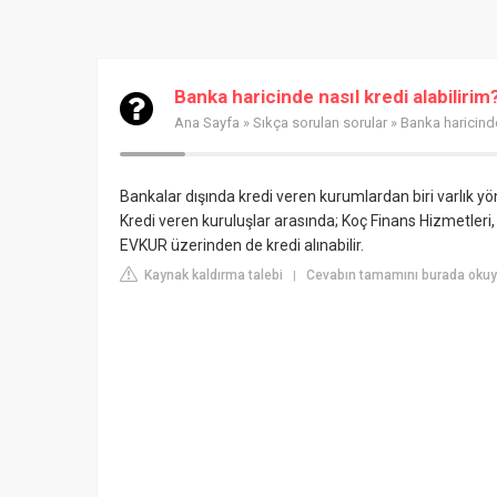
Banka haricinde nasıl kredi alabilirim
Ana Sayfa
»
Sıkça sorulan sorular
» Banka haricinde
Bankalar dışında kredi veren kurumlardan biri varlık yöne
Kredi veren kuruluşlar arasında; Koç Finans Hizmetler
EVKUR üzerinden de kredi alınabilir.
Kaynak kaldırma talebi
Cevabın tamamını burada okuyu
|