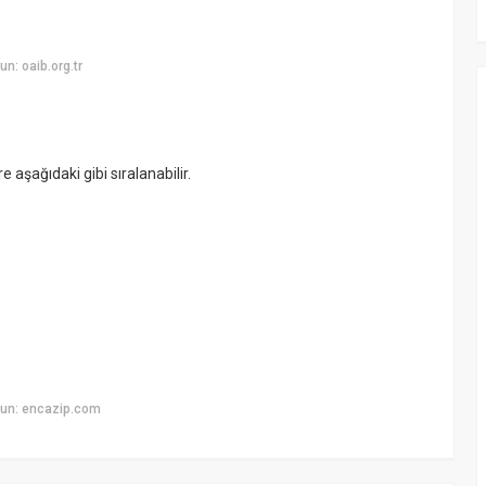
n: oaib.org.tr
e aşağıdaki gibi sıralanabilir.
yun: encazip.com