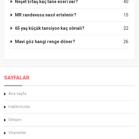
Neşet Ertaş kaç tane eseri var?
40
MR randevusu nasıl ertelenir?
15
65 yaş küçük tansiyon kaç olmalı?
22
Mavi göz hangi renge döner?
26
SAYFALAR
Ana sayfa
Hakkimizda
İletişim
Vitaminler