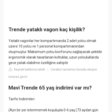
Trende yataklı vagon kaç kişilik?
Yataklı vagonlar her kompartımanda 2 adet yolcu olmak
üzere 10 yolcu ve 1 personel kompartımanından
oluşmuştur. Maksimum yolcu konforunu sağlayacak şekilde
ergonomik olarak tasarlanan koltuklar, uzun yolculuklarda
gece yatak olabilme özelliğine sahiptir.
Kaynak kaldırma talebi
Cevabın tamamını burada okuyun:
|
turasas.gov.tr
Mavi Trende 65 yaş indirimi var mı?
Tarife İndirimleri
(Ayrı bir yer istenmemek koşuluyla 0-6 yaş (73 aydan gün