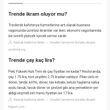
Trende ikram oluyor mu?
Trenlerde kafeterya hizmetlerine artı olarak business
vagonunda ücretsiz ikramlar var iken; ekonomi vagonlarında
ise ücretli yiyecek-içecek servisi vardır.
Kaynak kaldırma talebi
Cevabın tamamını burada okuyun:
|
yesilrota.org
Trende çay kaç lira?
Peki Yüksek Hızlı Tren de çay fiyatları ne kadar? Restoranda,
çay 1.75 lira, tost çeşitleri 2.75 liradan satılıyor. Pilav üstü et
döner, tandır, köfte, döner, tas kebabı, sebze haşlama salsa
soslu tavuk, tavuk döner ve şinitzel gibi ana yemeklerin yer
aldığı seçmeli set menü fiyatları ise 17 lira.
Kaynak kaldırma talebi
Cevabın tamamını burada okuyun:
|
lojiport.com