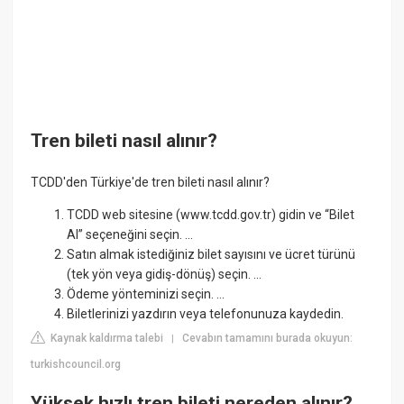
Tren bileti nasıl alınır?
TCDD'den Türkiye'de tren bileti nasıl alınır?
TCDD web sitesine (www.tcdd.gov.tr) gidin ve “Bilet
Al” seçeneğini seçin. ...
Satın almak istediğiniz bilet sayısını ve ücret türünü
(tek yön veya gidiş-dönüş) seçin. ...
Ödeme yönteminizi seçin. ...
Biletlerinizi yazdırın veya telefonunuza kaydedin.
Kaynak kaldırma talebi
Cevabın tamamını burada okuyun:
|
turkishcouncil.org
Yüksek hızlı tren bileti nereden alınır?