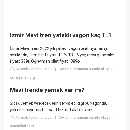
İzmir Mavi tren yataklı vagon kaç TL?
İzmir Mavi Treni 2022 yılı yataklı vagon bilet fiyatları şu
şekildedir; Tam bilet fiyatı: 407₺ 13-26 yaş arası genç bilet
fiyatı: 389₺ Öğretmen bilet fiyatı: 389₺
Kaynak kaldırma talebi
Cevabın tamamını burada okuyun:
|
kampyerleri.org
Mavi trende yemek var mı?
Sıcak yemek ve içeceklerin servis edildiği bu vagonda,
yolculuk boyunca her saat hizmet alabilirsiniz.
Kaynak kaldırma talebi
Cevabın tamamını burada okuyun:
|
neredekal.com