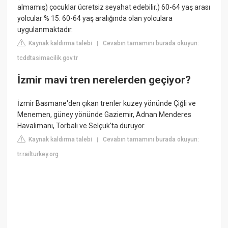
almamış) çocuklar ücretsiz seyahat edebilir.) 60-64 yaş arası
yolcular % 15: 60-64 yaş aralığında olan yolculara
uygulanmaktadır.
Kaynak kaldırma talebi
Cevabın tamamını burada okuyun:
|
tcddtasimacilik.gov.tr
İzmir mavi tren nerelerden geçiyor?
İzmir Basmane'den çıkan trenler kuzey yönünde Çiğli ve
Menemen, güney yönünde Gaziemir, Adnan Menderes
Havalimanı, Torbalı ve Selçuk'ta duruyor.
Kaynak kaldırma talebi
Cevabın tamamını burada okuyun:
|
tr.railturkey.org