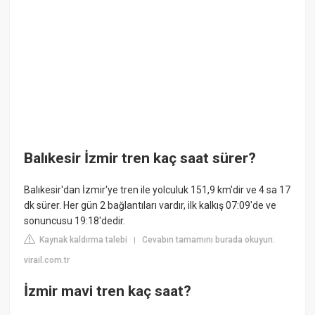
Balıkesir İzmir tren kaç saat sürer?
Balıkesir'dan İzmir'ye tren ile yolculuk 151,9 km'dir ve 4 sa 17
dk sürer. Her gün 2 bağlantıları vardır, ilk kalkış 07:09'de ve
sonuncusu 19:18'dedir.
Kaynak kaldırma talebi
Cevabın tamamını burada okuyun:
|
virail.com.tr
İzmir mavi tren kaç saat?