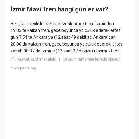
İzmir Mavi Tren hangi günler var?
Her gün karşılıklı 1 sefer düzenlenmektedir. İzmir'den
19:05'te kalkan tren, gece boyunca yolculuk ederek ertesi
gün 7:54'te Ankara'ya (12 saat 49 dakika); Ankara'dan
20:00'da kalkan tren, gece boyunca yolculuk ederek, ertesi
sabah 08:37'da İzmir'e (12 saat 37 dakika) ulaşmaktadır.
Kaynak kaldırma talebi
Cevabın tamamını burada okuyun:
|
tr.wikipedia.org