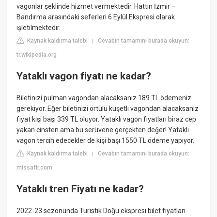
vagonlar şeklinde hizmet vermektedir. Hattın İzmir –
Bandırma arasındaki seferleri 6 Eylül Ekspresi olarak
işletilmektedir.
Kaynak kaldırma talebi
Cevabın tamamını burada okuyun:
|
tr.wikipedia.org
Yataklı vagon fiyatı ne kadar?
Biletinizi pulman vagondan alacaksanız 189 TL ödemeniz
gerekiyor. Eğer biletinizi örtülü kuşetli vagondan alacaksanız
fiyat kişi başı 339 TL oluyor. Yataklı vagon fiyatları biraz cep
yakan cinsten ama bu serüvene gerçekten değer! Yataklı
vagon tercih edecekler de kişi başı 1550 TL ödeme yapıyor.
Kaynak kaldırma talebi
Cevabın tamamını burada okuyun:
|
missafir.com
Yataklı tren Fiyatı ne kadar?
2022-23 sezonunda Turistik Doğu ekspresi bilet fiyatları