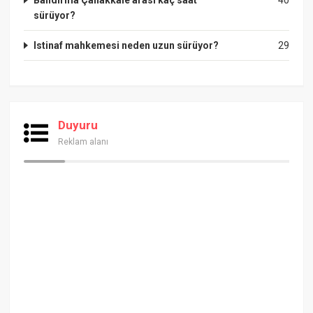
Bandırma Çanakkale arası kaç saat
40
sürüyor?
Istinaf mahkemesi neden uzun sürüyor?
29
Duyuru
Reklam alanı