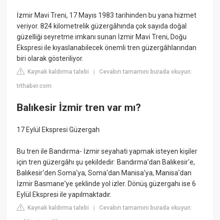
İzmir Mavi Treni, 17 Mayıs 1983 tarihinden bu yana hizmet
veriyor. 824 kilometrelik güzergâhında çok sayıda doğal
güzelliği seyretme imkanı sunan İzmir Mavi Treni, Doğu
Ekspresi ile kıyaslanabilecek önemli tren güzergâhlarından
biri olarak gösteriliyor.
Kaynak kaldırma talebi
Cevabın tamamını burada okuyun:
|
trthaber.com
Balıkesir İzmir tren var mı?
17 Eylül Ekspresi Güzergah
Bu tren ile Bandırma- İzmir seyahati yapmak isteyen kişiler
için tren güzergâhı şu şekildedir: Bandırma'dan Balıkesir'e,
Balıkesir'den Soma'ya, Soma'dan Manisa'ya, Manisa'dan
İzmir Basmane'ye şeklinde yol izler. Dönüş güzergahı ise 6
Eylül Ekspresi ile yapılmaktadır.
Kaynak kaldırma talebi
Cevabın tamamını burada okuyun:
|