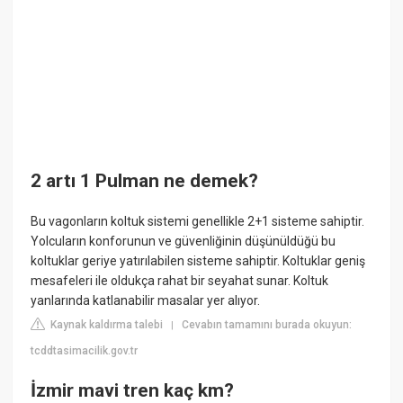
2 artı 1 Pulman ne demek?
Bu vagonların koltuk sistemi genellikle 2+1 sisteme sahiptir.
Yolcuların konforunun ve güvenliğinin düşünüldüğü bu
koltuklar geriye yatırılabilen sisteme sahiptir. Koltuklar geniş
mesafeleri ile oldukça rahat bir seyahat sunar. Koltuk
yanlarında katlanabilir masalar yer alıyor.
Kaynak kaldırma talebi
Cevabın tamamını burada okuyun:
|
tcddtasimacilik.gov.tr
İzmir mavi tren kaç km?