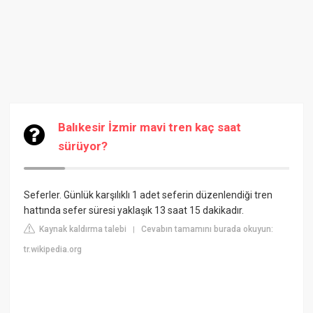
Balıkesir İzmir mavi tren kaç saat
sürüyor?
Seferler. Günlük karşılıklı 1 adet seferin düzenlendiği tren
hattında sefer süresi yaklaşık 13 saat 15 dakikadır.
Kaynak kaldırma talebi
Cevabın tamamını burada okuyun:
|
tr.wikipedia.org