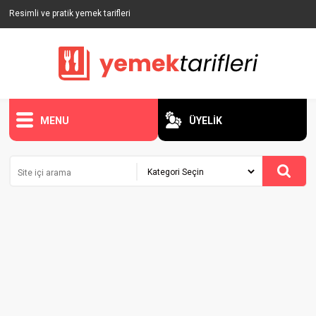
Resimli ve pratik yemek tarifleri
MENU
ÜYELİK