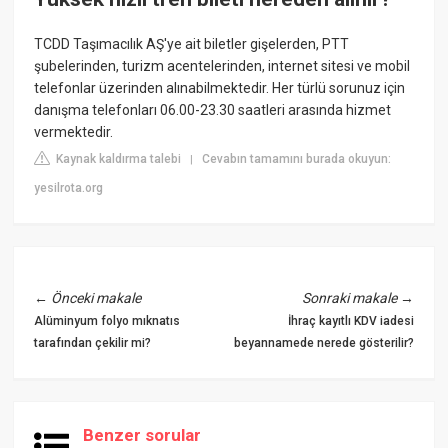
TCDD Taşımacılık AŞ'ye ait biletler gişelerden, PTT
şubelerinden, turizm acentelerinden, internet sitesi ve mobil
telefonlar üzerinden alınabilmektedir. Her türlü sorunuz için
danışma telefonları 06.00-23.30 saatleri arasında hizmet
vermektedir.
Kaynak kaldırma talebi
Cevabın tamamını burada okuyun:
|
yesilrota.org
←
Önceki makale
Sonraki makale
→
Alüminyum folyo mıknatıs
İhraç kayıtlı KDV iadesi
tarafından çekilir mi?
beyannamede nerede gösterilir?
Benzer sorular