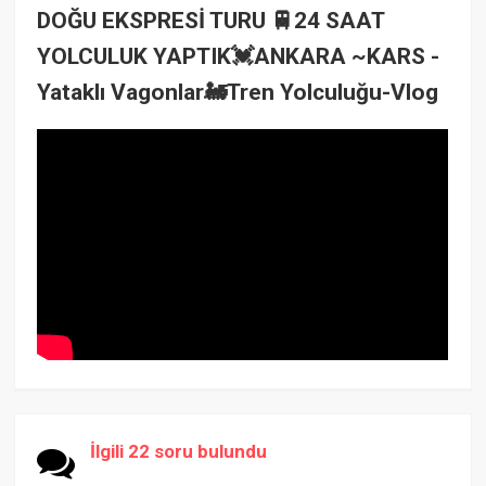
DOĞU EKSPRESİ TURU 🚆24 SAAT
YOLCULUK YAPTIK💓ANKARA ~KARS -
Yataklı Vagonlar🚂Tren Yolculuğu-Vlog
İlgili 22 soru bulundu