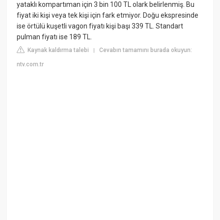
yataklı kompartıman için 3 bin 100 TL olark belirlenmiş. Bu
fiyat iki kişi veya tek kişi için fark etmiyor. Doğu ekspresinde
ise örtülü kuşetli vagon fiyatı kişi başı 339 TL. Standart
pulman fiyatı ise 189 TL.
Kaynak kaldırma talebi
Cevabın tamamını burada okuyun:
|
ntv.com.tr