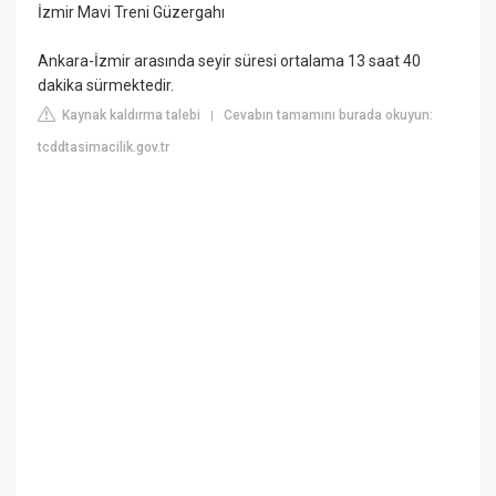
İzmir Mavi Treni Güzergahı
Ankara-İzmir arasında seyir süresi ortalama 13 saat 40
dakika sürmektedir.
Kaynak kaldırma talebi
Cevabın tamamını burada okuyun:
|
tcddtasimacilik.gov.tr