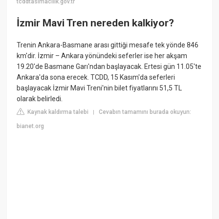
tcddtasimacilik.gov.tr
İzmir Mavi Tren nereden kalkiyor?
Trenin Ankara-Basmane arası gittiği mesafe tek yönde 846
km'dir. İzmir – Ankara yönündeki seferler ise her akşam
19.20'de Basmane Garı'ndan başlayacak. Ertesi gün 11.05'te
Ankara'da sona erecek. TCDD, 15 Kasım'da seferleri
başlayacak İzmir Mavi Treni'nin bilet fiyatlarını 51,5 TL
olarak belirledi.
Kaynak kaldırma talebi
Cevabın tamamını burada okuyun:
|
bianet.org