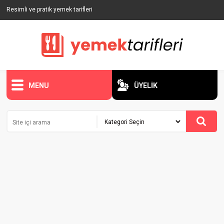
Resimli ve pratik yemek tarifleri
MENU
ÜYELİK