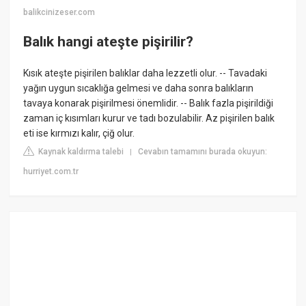
balikcinizeser.com
Balık hangi ateşte pişirilir?
Kısık ateşte pişirilen balıklar daha lezzetli olur. -- Tavadaki
yağın uygun sıcaklığa gelmesi ve daha sonra balıkların
tavaya konarak pişirilmesi önemlidir. -- Balık fazla pişirildiği
zaman iç kısımları kurur ve tadı bozulabilir. Az pişirilen balık
eti ise kırmızı kalır, çiğ olur.
Kaynak kaldırma talebi
Cevabın tamamını burada okuyun:
|
hurriyet.com.tr