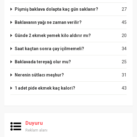
Pişmiş baklava dolapta kaç gün saklanır?
27
Baklavanın yağı ne zaman verilir?
45
Günde 2 ekmek yemek kilo aldırır mı?
20
Saat kaçtan sonra çay içilmemeli?
34
Baklavada tereyağ olur mu?
25
Nerenin sütlacı meşhur?
31
1 adet pide ekmek kaç kalori?
43
Duyuru
Reklam alanı