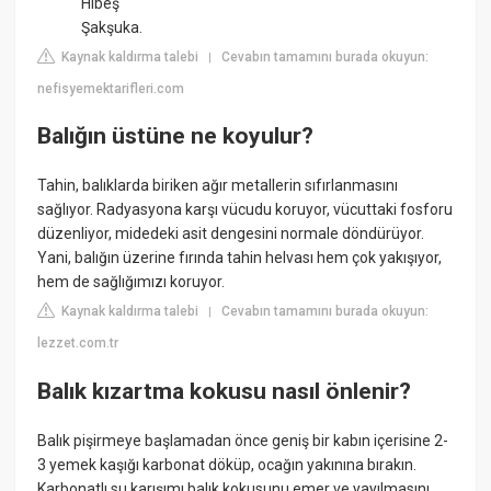
Hibeş
Şakşuka.
Kaynak kaldırma talebi
Cevabın tamamını burada okuyun:
|
nefisyemektarifleri.com
Balığın üstüne ne koyulur?
Tahin, balıklarda biriken ağır metallerin sıfırlanmasını
sağlıyor. Radyasyona karşı vücudu koruyor, vücuttaki fosforu
düzenliyor, midedeki asit dengesini normale döndürüyor.
Yani, balığın üzerine fırında tahin helvası hem çok yakışıyor,
hem de sağlığımızı koruyor.
Kaynak kaldırma talebi
Cevabın tamamını burada okuyun:
|
lezzet.com.tr
Balık kızartma kokusu nasıl önlenir?
Balık pişirmeye başlamadan önce geniş bir kabın içerisine 2-
3 yemek kaşığı karbonat döküp, ocağın yakınına bırakın.
Karbonatlı su karışımı balık kokusunu emer ve yayılmasını