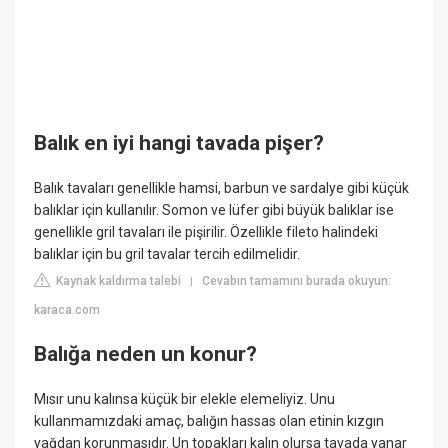
Balık en iyi hangi tavada pişer?
Balık tavaları genellikle hamsi, barbun ve sardalye gibi küçük
balıklar için kullanılır. Somon ve lüfer gibi büyük balıklar ise
genellikle gril tavaları ile pişirilir. Özellikle fileto halindeki
balıklar için bu gril tavalar tercih edilmelidir.
Kaynak kaldırma talebi
Cevabın tamamını burada okuyun:
|
karaca.com
Balığa neden un konur?
Mısır unu kalınsa küçük bir elekle elemeliyiz. Unu
kullanmamızdaki amaç, balığın hassas olan etinin kızgın
yağdan korunmasıdır. Un topakları kalın olursa tavada yanar