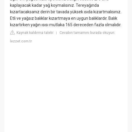
kaplayacak kadar yağ koymalısınız. Tereyağında
kızartacaksanız derin bir tavada yüksek ısıda kızartmalısınız.
Etli ve yağsız balıklar kızartmaya en uygun balıklardır. Balık
kızartırken yağın ısısı mutlaka 165 dereceden fazla olmalıdır.
Kaynak kaldırma talebi
Cevabın tamamını burada okuyun:
|
lezzet.com.tr