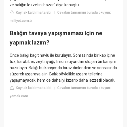
ve balığın lezzetini bozar" diye konuştu.
Kaynak kaldırma talebi
Cevabın tamamını burada okuyun:
|
milliyet.com.tr
Balığın tavaya yapışmaması için ne
yapmak lazım?
Önce balığı kağıt havlu ile kurulayın. Sonrasında bir kap içine
tuz, karabiber, zeytinyağı, limon suyundan oluşan bir karışım
hazırlayın. Balığı bu karışımda biraz dinlendirin ve sonrasında
süzerek ızgaraya alın. Balık böylelikle ızgara tellerine
yapışmayacak, hem de daha iyi kızarıp daha lezzetli olacak.
Kaynak kaldırma talebi
Cevabın tamamını burada okuyun:
|
yemek.com