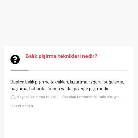
Balık pişirme teknikleri nedir?
Başlıca balık pişirme teknikleri; kızartma, ızgara, buğulama,
haşlama, buharda, fırında ya da güveçte pişirmedir.
Kaynak kaldırma talebi
Cevabın tamamını burada okuyun:
|
lezzet.com.tr