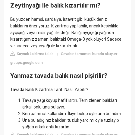
Zeytinyağı ile balık kızartılır mı?
Bu yüzden hamsi, sardalya, istavrit gibi küçük deniz
balıklarını öneriyoruz. Kızartma yapılabilir, ancak kesinlikle
ayçiçeği veya mısır yağı ile değil! Balığı ayçiçeği yağında
kızarttığımız zaman, balıktaki Omega-3 yok oluyor! Sadece
ve sadece zeytinyağı ile kızartılmalı.
Kaynak kaldırma talebi
Cevabın tamamını burada okuyun:
|
groups.google.com
Yanmaz tavada balık nasıl pişirilir?
Tavada Balık Kızartma Tarifi Nasıl Yapılır?
Tavaya yağı koyup hafif ısıtın. Temizlenen balıkları
arkalı önlü una bulayın.
Ben palamut kullandım. İkiye bölüp öyle una buladım.
Una buladığınız balıkları tuzluk yardımı öyle tuzlayıp
yağda arkalı önlü kızartın.
Kaynak kaldırma talebi
Cevabın tamamını burada okuyun: