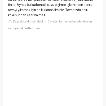
önler. Ayrıca bu karbonatlı suyu pişirme işleminden sonra
tavayı yıkamak için de kullanabilirsiniz. Tavanızda balık
kokusundan eser kalmaz.
Kaynak kaldırma talebi
Cevabın tamamını burada okuyun:
|
nefisyemektarifleri.com