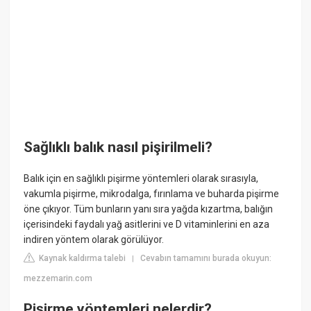
Sağlıklı balık nasıl pişirilmeli?
Balık için en sağlıklı pişirme yöntemleri olarak sırasıyla,
vakumla pişirme, mikrodalga, fırınlama ve buharda pişirme
öne çıkıyor. Tüm bunların yanı sıra yağda kızartma, balığın
içerisindeki faydalı yağ asitlerini ve D vitaminlerini en aza
indiren yöntem olarak görülüyor.
Kaynak kaldırma talebi
Cevabın tamamını burada okuyun:
|
mezzemarin.com
Pişirme yöntemleri nelerdir?