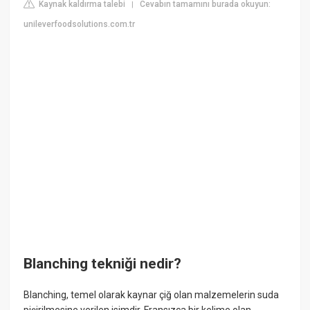
Kaynak kaldırma talebi
Cevabın tamamını burada okuyun:
|
unileverfoodsolutions.com.tr
Blanching tekniği nedir?
Blanching, temel olarak kaynar çiğ olan malzemelerin suda