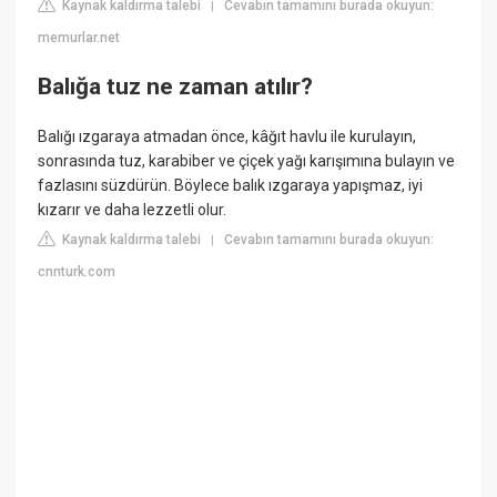
Kaynak kaldırma talebi
Cevabın tamamını burada okuyun:
|
memurlar.net
Balığa tuz ne zaman atılır?
Balığı ızgaraya atmadan önce, kâğıt havlu ile kurulayın,
sonrasında tuz, karabiber ve çiçek yağı karışımına bulayın ve
fazlasını süzdürün. Böylece balık ızgaraya yapışmaz, iyi
kızarır ve daha lezzetli olur.
Kaynak kaldırma talebi
Cevabın tamamını burada okuyun:
|
cnnturk.com