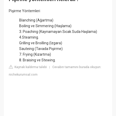
Pişirme Yöntemleri
Blanching (Ağartma)
Boiling ve Simmering (Haşlama)
3. Poaching (Kaynamayan Sıcak Suda Haşlama)
4.Steaming.
Grilling ve Broilling (Izgara)
Sauteing (Tavada Pişirme)
7. Frying (Kızartma)
8. Braising ve Stewing.
Kaynak kaldırma talebi
Cevabın tamamını burada okuyun:
|
nichekurumsal.com