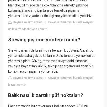
pişirilmesine verilen isimdir. Fransızca bir kelime olan
blanche, dilimizde daha çok “blanche etmek” şeklinde
kullanılır. Blanching için tam ve temel bir pişirme
yönteminden ziyade bir ön pişirme yöntemidir diyebiliriz.
Kaynak kaldırma talebi
Cevabın tamamını burada okuyun:
|
unileverfoodsolutions.com.tr
Stewing pişirme yöntemi nedir?
Stewing işlemi de braising ile benzerlik gösterir. Ancak bu
yöntemde daha çok su kullanılır. Sulu tencere yemekleri bu
yöntemle pişer. Güveç, tamamen sıvıya daldırılmış ve
yavaşça kaynatılan küçük, tek tip et parçaları kullanan bir
kombinasyon pişirme yöntemidir.
Kaynak kaldırma talebi
Cevabın tamamını burada okuyun:
|
lezzet.com.tr
Balık nasıl kızartılır püf noktaları?
Eğer sıvı yağda kızartıyorsanız balığın sadece 2/3'ünü