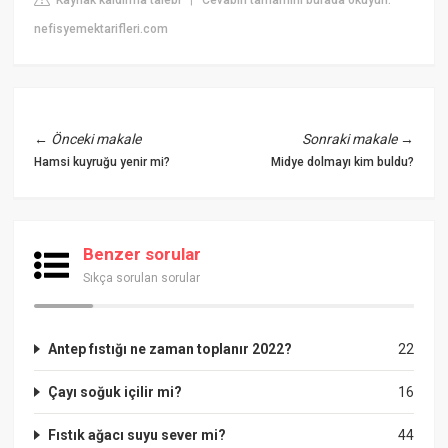
|
nefisyemektarifleri.com
←
Önceki makale
Sonraki makale
→
Hamsi kuyruğu yenir mi?
Midye dolmayı kim buldu?
Benzer sorular
Sıkça sorulan sorular
Antep fıstığı ne zaman toplanır 2022?
22
Çayı soğuk içilir mi?
16
Fıstık ağacı suyu sever mi?
44