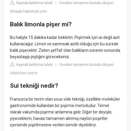
Kaynak kaldırma talebi
Cevabın tamamını burada okuyun:
|
hthayat.haberturk.com
Balık limonla pişer mi?
Bu haliyle 15 dakika kadar bekletin. Pişirmek için ısı değil asit
kullanacağız. Limon ve sarımsak asitli olduğu için bu sürede
balık pişecektir. Zaten şeffaf olan balıkların sürenin sonunda
beyazlaşıp piştiğini göreceksiniz.
Kaynak kaldırma talebi
Cevabın tamamını burada okuyun:
|
24kitchen.com.tr
Sui tekniği nedir?
Fransızca bir terim olan sous vide tekniği, özellikle moleküler
gastronomide kullanılan bir pişirme metodudur. Temel
olarak vakumda pişirme anlamına gelir. Diğer bir deyişle;
yiyeceklerin, havası tamamen alınmış naylon poşetler
içerisinde pişirilmesine verilen isimdir diyebiliriz.