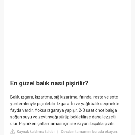
En güzel balık nasıl pişirilir?
Balık, ızgara, kızartma, sığ kızartma, fırında, rosto ve sote
yöntemleriyle pişirilebilir. Izgara: İri ve yağlı balık seçmekte
fayda vardır. Yoksa ızgaraya yapışır. 2-3 saat önce balığa
soğan suyu ve zeytinyağı sürüp bekletilirse daha lezzetli
olur. Pişirirken çatlamaması için ise iki yanı bıçakla çizilir.
Kaynak kaldırma talebi
Cevabın tamamını burada okuyun:
|