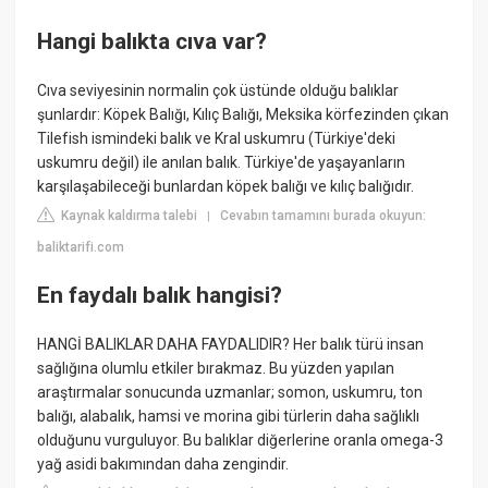
Hangi balıkta cıva var?
Cıva seviyesinin normalin çok üstünde olduğu balıklar
şunlardır: Köpek Balığı, Kılıç Balığı, Meksika körfezinden çıkan
Tilefish ismindeki balık ve Kral uskumru (Türkiye'deki
uskumru değil) ile anılan balık. Türkiye'de yaşayanların
karşılaşabileceği bunlardan köpek balığı ve kılıç balığıdır.
Kaynak kaldırma talebi
Cevabın tamamını burada okuyun:
|
baliktarifi.com
En faydalı balık hangisi?
HANGİ BALIKLAR DAHA FAYDALIDIR? Her balık türü insan
sağlığına olumlu etkiler bırakmaz. Bu yüzden yapılan
araştırmalar sonucunda uzmanlar; somon, uskumru, ton
balığı, alabalık, hamsi ve morina gibi türlerin daha sağlıklı
olduğunu vurguluyor. Bu balıklar diğerlerine oranla omega-3
yağ asidi bakımından daha zengindir.