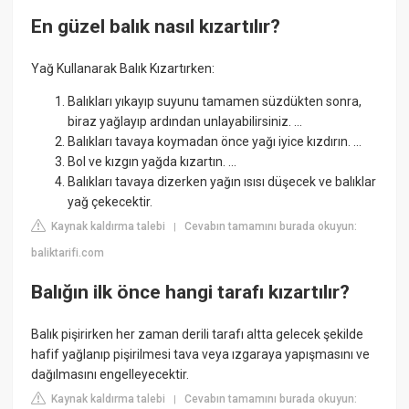
En güzel balık nasıl kızartılır?
Yağ Kullanarak Balık Kızartırken:
Balıkları yıkayıp suyunu tamamen süzdükten sonra,
biraz yağlayıp ardından unlayabilirsiniz. ...
Balıkları tavaya koymadan önce yağı iyice kızdırın. ...
Bol ve kızgın yağda kızartın. ...
Balıkları tavaya dizerken yağın ısısı düşecek ve balıklar
yağ çekecektir.
Kaynak kaldırma talebi
Cevabın tamamını burada okuyun:
|
baliktarifi.com
Balığın ilk önce hangi tarafı kızartılır?
Balık pişirirken her zaman derili tarafı altta gelecek şekilde
hafif yağlanıp pişirilmesi tava veya ızgaraya yapışmasını ve
dağılmasını engelleyecektir.
Kaynak kaldırma talebi
Cevabın tamamını burada okuyun:
|