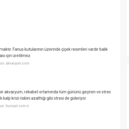
ktır. Fanus kutularının üzerinde çiçek resimleri vardır balık
sı için üretilmez.
yun: akvaryum.com
ğü bir akvaryum, rekabet ortamında tüm gününü geçiren ve stres
alp krizi riskini azalttığı gibi stresi de gideriyor.
n: hurriyet.com.tr