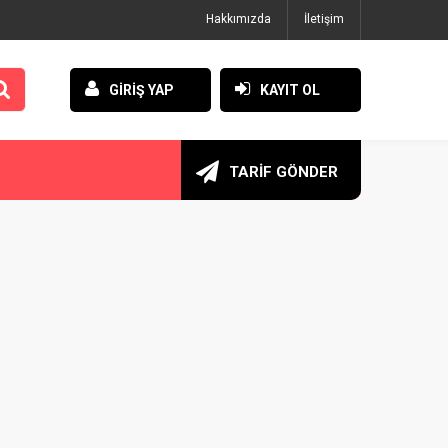
Hakkımızda
İletişim
GİRİŞ YAP
KAYIT OL
TARİF GÖNDER