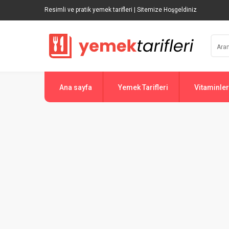
Resimli ve pratik yemek tarifleri | Sitemize Hoşgeldiniz
Ana sayfa
Yemek Tarifleri
Vitaminler