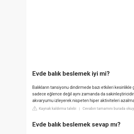
Evde balık beslemek iyi mi?
Balıkların tansiyonu dindirmede bazı etkileri kesinlikle
sadece eğlence değil aynı zamanda da sakinleştiricidir
akvaryumu izleyerek nispeten hiper aktiviteleri azalma
Kaynak kaldırma talebi
Cevabın tamamını burada okuyu
|
Evde balık beslemek sevap mı?