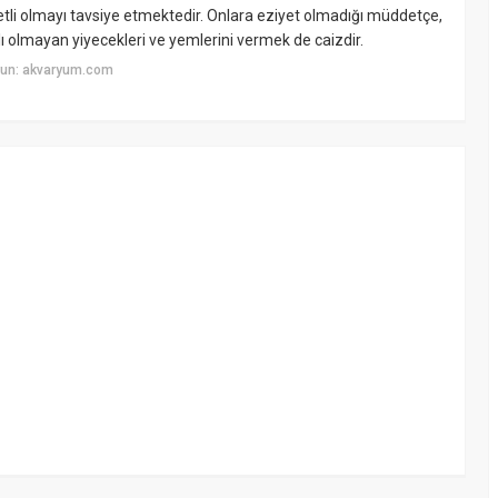
tli olmayı tavsiye etmektedir. Onlara eziyet olmadığı müddetçe,
ı olmayan yiyecekleri ve yemlerini vermek de caizdir.
yun: akvaryum.com