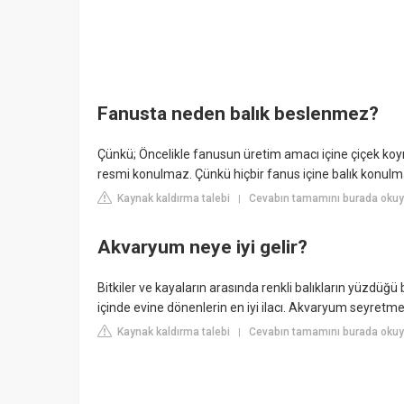
Fanusta neden balık beslenmez?
Çünkü; Öncelikle fanusun üretim amacı içine çiçek koyma
resmi konulmaz. Çünkü hiçbir fanus içine balık konulma
Kaynak kaldırma talebi
Cevabın tamamını burada oku
|
Akvaryum neye iyi gelir?
Bitkiler ve kayaların arasında renkli balıkların yüzdü
içinde evine dönenlerin en iyi ilacı. Akvaryum seyretmek k
Kaynak kaldırma talebi
Cevabın tamamını burada okuyu
|