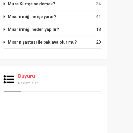
Mırra Kürtçe ne demek?
34
Mısır irmiği ne işe yarar?
41
Mısır irmiği neden yapılır?
18
Mısır nişastası ile baklava olur mu?
20
Duyuru
Reklam alanı