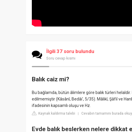
İlgili 37 soru bulundu
Soru cevap kısmı
Balık caiz mi?
Bu bağlamda, bütün âlimlere göre balık türleri helaldir. 
edilmemiştir (Kâsânî, Bedâi', 5/35). Mâlikî, Şâfiî ve Han
ifadesinin kapsamlı oluşu ve Hz.
Kaynak kaldırma talebi
Cevabın tamamını burada okuyun
|
Evde balık beslerken nelere dikkat 