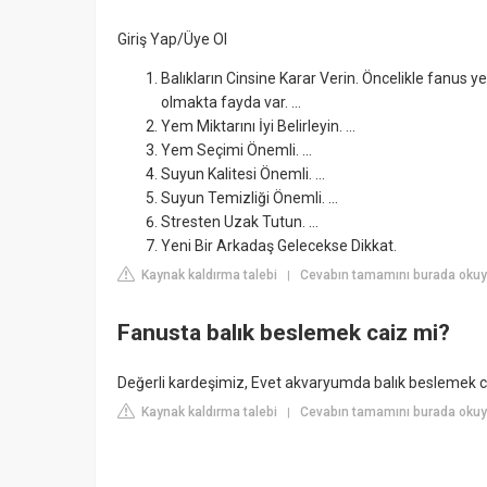
Giriş Yap/Üye Ol
Balıkların Cinsine Karar Verin. Öncelikle fanus 
olmakta fayda var. ...
Yem Miktarını İyi Belirleyin. ...
Yem Seçimi Önemli. ...
Suyun Kalitesi Önemli. ...
Suyun Temizliği Önemli. ...
Stresten Uzak Tutun. ...
Yeni Bir Arkadaş Gelecekse Dikkat.
Kaynak kaldırma talebi
Cevabın tamamını burada okuy
|
Fanusta balık beslemek caiz mi?
Değerli kardeşimiz, Evet akvaryumda balık beslemek ca
Kaynak kaldırma talebi
Cevabın tamamını burada okuyu
|