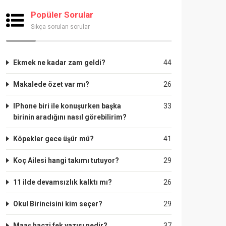
Popüler Sorular
Sıkça sorulan sorular
Ekmek ne kadar zam geldi?
44
Makalede özet var mı?
26
IPhone biri ile konuşurken başka
33
birinin aradığını nasıl görebilirim?
Köpekler gece üşür mü?
41
Koç Ailesi hangi takımı tutuyor?
29
11 ilde devamsızlık kalktı mı?
26
Okul Birincisini kim seçer?
29
Maaş haczi fek yazısı nedir?
37