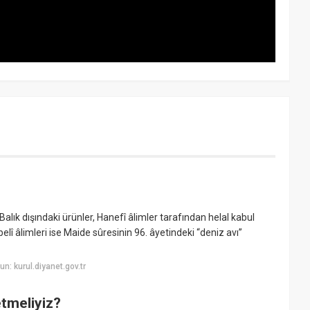
Balık dışındaki ürünler, Hanefî âlimler tarafından helal kabul
belî âlimleri ise Maide sûresinin 96. âyetindeki “deniz avı”
: kurul.diyanet.gov.tr
etmeliyiz?