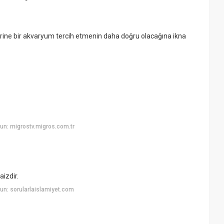
yerine bir akvaryum tercih etmenin daha doğru olacağına ikna
un: migrostv.migros.com.tr
izdir.
n: sorularlaislamiyet.com