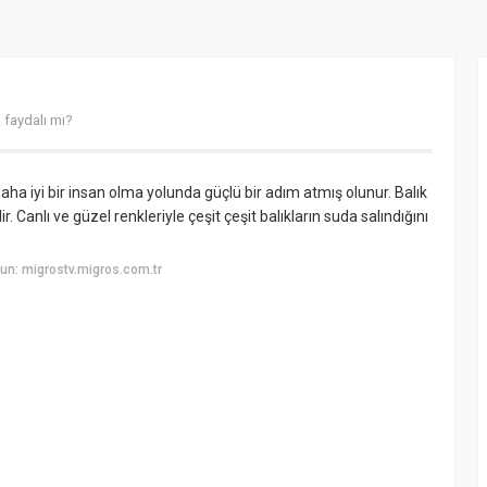
 faydalı mı?
ha iyi bir insan olma yolunda güçlü bir adım atmış olunur. Balık
 Canlı ve güzel renkleriyle çeşit çeşit balıkların suda salındığını
un: migrostv.migros.com.tr