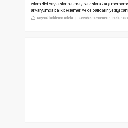
İslam dini hayvanları sevmeyi ve onlara karşı merhame
akvaryumda balık beslemek ve de balıkların yediği canl
Kaynak kaldırma talebi
Cevabın tamamını burada oku
|