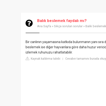
Balık beslemek faydalı mı?
Ana Sayfa
»
Sıkça sorulan sorular
» Balık beslemek
Bir canlının yaşamasına katkıda bulunmanın yanı sıra da
beslemek ise diğer hayvanlara göre daha huzur vericidir.
izlemek ruhunuzu rahatlatabilir.
Kaynak kaldırma talebi
Cevabın tamamını burada okuy
|