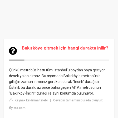
Bakırköye gitmek için hangi durakta inilir?
Çünkü metrobüs hattı tüm İstanbul'u boydan boya geçiyor
desek yalan olmaz. Bu aşamada Bakırköy'e metrobüsle
gittiğin zaman inmeniz gereken durak “İncirli” durağıdır.
Üstelik bu durak, az önce bahsi geçen M1A metrosunun
“Bakırköy-İncirli” durağı ile aynı konumda bulunuyor.
Kaynak kaldırma talebi
Cevabın tamamını burada okuyun:
|
flyista.com