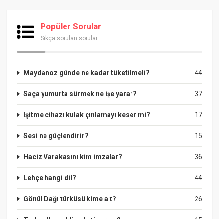
Popüler Sorular
Sıkça sorulan sorular
Maydanoz günde ne kadar tüketilmeli?
44
Saça yumurta sürmek ne işe yarar?
37
Işitme cihazı kulak çınlamayı keser mi?
17
Sesi ne güçlendirir?
15
Haciz Varakasını kim imzalar?
36
Lehçe hangi dil?
44
Gönül Dağı türküsü kime ait?
26