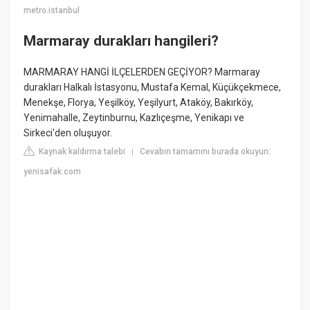
metro.istanbul
Marmaray durakları hangileri?
MARMARAY HANGİ İLÇELERDEN GEÇİYOR? Marmaray
durakları Halkalı İstasyonu, Mustafa Kemal, Küçükçekmece,
Menekşe, Florya, Yeşilköy, Yeşilyurt, Ataköy, Bakırköy,
Yenimahalle, Zeytinburnu, Kazlıçeşme, Yenikapı ve
Sirkeci'den oluşuyor.
Kaynak kaldırma talebi
Cevabın tamamını burada okuyun:
|
yenisafak.com