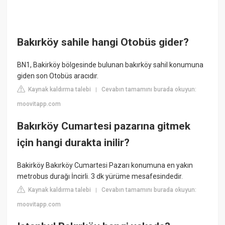
Bakırköy sahile hangi Otobüs gider?
BN1, Bakirköy bölgesinde bulunan bakırköy sahil konumuna
giden son Otobüs aracıdır.
Kaynak kaldırma talebi
Cevabın tamamını burada okuyun:
|
moovitapp.com
Bakırköy Cumartesi pazarına gitmek
için hangi durakta inilir?
Bakirköy Bakırköy Cumartesi Pazarı konumuna en yakın
metrobus durağı İncirli. 3 dk yürüme mesafesindedir.
Kaynak kaldırma talebi
Cevabın tamamını burada okuyun:
|
moovitapp.com