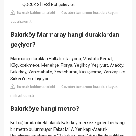
ÇOCUK SİTESİ Bahçelievler.
Kaynak kaldırma talebi
Cevabın tamamını burada okuyun:
|
sabah.com.tr
Bakırköy Marmaray hangi duraklardan
geçiyor?
Marmaray durakları Halkalı İstasyonu, Mustafa Kemal,
Küçükçekmece, Menekşe, Florya, Yeşilköy, Yeşilyurt, Ataköy,
Bakırköy, Yenimahalle, Zeytinburnu, Kazlıçeşme, Yenikapı ve
Sirkeci'den oluşuyor.
Kaynak kaldırma talebi
Cevabın tamamını burada okuyun:
|
milliyet.com.tr
Bakırköye hangi metro?
Bu bağlamda direkt olarak Bakırköy merkeze giden herhangi
bir metro bulunmuyor. Fakat M1A Yenikapı-Atatürk
Havalimanı metrosunun “Bakırköy-İncirli” durağında indikten