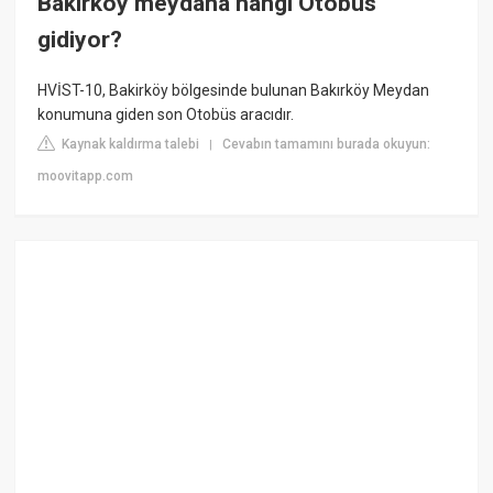
Bakırköy meydana hangi Otobüs
gidiyor?
HVİST-10, Bakirköy bölgesinde bulunan Bakırköy Meydan
konumuna giden son Otobüs aracıdır.
Kaynak kaldırma talebi
Cevabın tamamını burada okuyun:
|
moovitapp.com