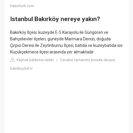
haberturk.com
Istanbul Bakırköy nereye yakın?
Bakırköy İlçesi; kuzeyde E-5 Karayolu ile Güngören ve
Bahçelievler ilçeleri, güneyde Marmara Denizi, doğuda
Çırpıcı Deresi ile Zeytinburnu İlçesi, batıda ve kuzeybatıda ise
Küçükçekmece ilçesi arasında yer almaktadır.
Kaynak kaldırma talebi
Cevabın tamamını burada okuyun:
|
bakirkoy.bel.tr