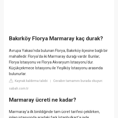
Bakırköy Florya Marmaray kaç durak?
Avrupa Yakası'nda bulunan Florya, Bakırköy ilçesine bağlı bir
mahalledir. Florya'da iki Marmaray durağı vardır. Bunlar;
Florya İstasyonu ve Florya Akvaryum İstasyonu'dur.
Küçükçekmece İstasyonu ile Yeşilköy İstasyonu arasında
bulunurlar.
Kaynak kaldırma talebi
Cevabın tamamını burada okuyun:
|
sabah.com.tr
Marmaray ücreti ne kadar?
Marmaray'a ilk binildiğinde tam ücret tarifesi çekilirken,
inilen istasyonda aradaki fark İstanbulkart'a iade