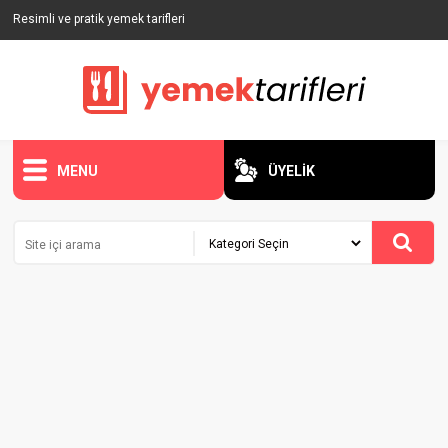
Resimli ve pratik yemek tarifleri
MENU
ÜYELİK