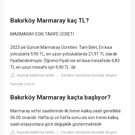
Bakırköy Marmaray kaç TL?
MARMARAY ESKİ TARİFE ÜCRETİ
2023 yılı Güncel Marmaray Ücretleri: Tam Bilet, En kısa
yolculukta 9,90 TL, en uzun yolculuklarda 21,91 TL olarak
fiyatlandırılmıştır. Öğrenci Fiyatı ise en kısa mesafede 4,83
TL en uzun mesafe için 9,90 TL 'dir.
Kaynak kaldırma talebi
Cevabın tamamını burada okuyun:
|
hurriyet.com.tr
Bakırköy Marmaray kaçta başlıyor?
Marmaray sefer saatlerinde ilk trenin kalkış saati genellikle
06.00 civarıdır. Hafta içi ve hafta sonu ise son trenin kalkış
saati istasyonlara göre değişiklik göstermektedir.
Kaynak kaldırma talebi
Cevabın tamamını burada okuyun:
|