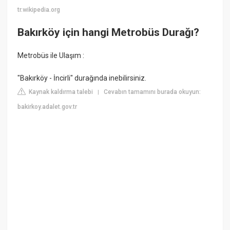
tr.wikipedia.org
Bakırköy için hangi Metrobüs Durağı?
Metrobüs ile Ulaşım :
"Bakırköy - İncirli" durağında inebilirsiniz.
Kaynak kaldırma talebi
Cevabın tamamını burada okuyun:
|
bakirkoy.adalet.gov.tr