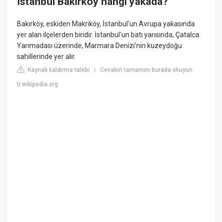
Istanbul Bakırköy hangi yakada?
Bakırköy, eskiden Makriköy, İstanbul'un Avrupa yakasında
yer alan ilçelerden biridir. İstanbul'un batı yarısında, Çatalca
Yarımadası üzerinde, Marmara Denizi'nin kuzeydoğu
sahillerinde yer alır.
Kaynak kaldırma talebi
Cevabın tamamını burada okuyun:
|
tr.wikipedia.org