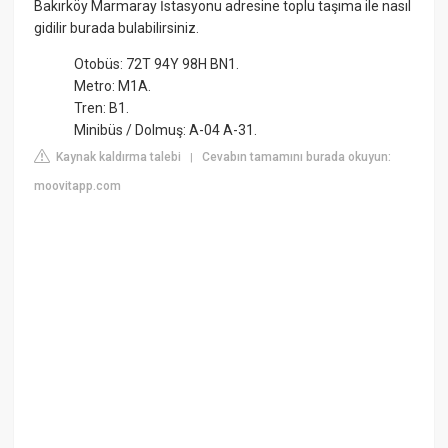
Bakırköy Marmaray İstasyonu adresine toplu taşıma ile nasıl
gidilir burada bulabilirsiniz.
Otobüs: 72T 94Y 98H BN1.
Metro: M1A.
Tren: B1.
Minibüs / Dolmuş: A-04 A-31.
Kaynak kaldırma talebi
Cevabın tamamını burada okuyun:
|
moovitapp.com