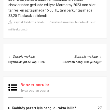
cihazlarından geri iade ediliyor. Marmaray 2023 tam bilet
tarifesi en az taşımada 15,00 TL, tam parkur taşımada
33,20 TL olarak belirlendi.
Kaynak kaldırma talebi
Cevabın tamamını burada okuyun:
|
milliyet.com.tr
←
Önceki makale
Sonraki makale
→
Diyarbakır yüzde kaçı Türk?
Gürcistan hangi ülkeye bağlı?
Benzer sorular
Sıkça sorulan sorular
Kadıköy pazarı için hangi durakta inilir?
27