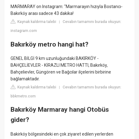
MARMARAY on Instagram: "Marmarayın hızıyla Bostancı-
Bakırköy arası sadece 43 dakika!
Kaynak kaldırma talebi
Cevabın tamamını burada okuyun:
|
instagram.com
Bakırköy metro hangi hat?
GENEL BİLGİ 9 km uzunluğundaki BAKIRKÖY -
BAHÇELİEVLER - KİRAZLI METRO HATTI, Bakırköy,
Bahçelievler, Güngören ve Bağcılar ilçelerini birbirine
bağlamaktadır.
Kaynak kaldırma talebi
Cevabın tamamını burada okuyun:
|
bbkmetro.com
Bakırköy Marmaray hangi Otobüs
gider?
Bakirköy bölgesindeki en çok ziyaret edilen yerlerden