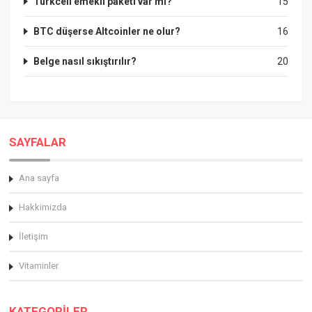
Turkcell emekli paketi var mı?
15
BTC düşerse Altcoinler ne olur?
16
Belge nasıl sıkıştırılır?
20
SAYFALAR
Ana sayfa
Hakkimizda
İletişim
Vitaminler
KATEGORİLER