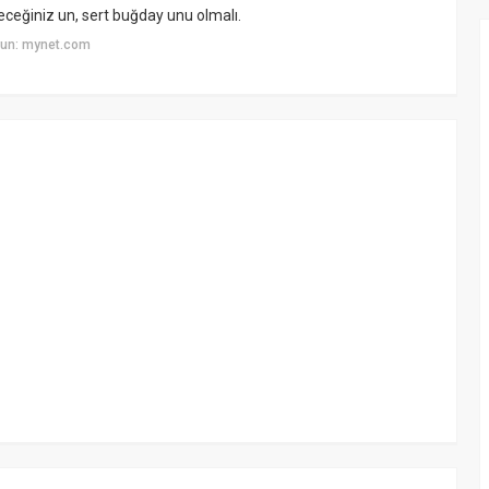
eceğiniz un, sert buğday unu olmalı.
yun: mynet.com