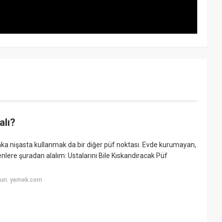
alı?
aka nişasta kullanmak da bir diğer püf noktası. Evde kurumayan,
ere şuradan alalım: Ustalarını Bile Kıskandıracak Püf
yun: yemek.com