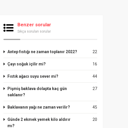
Benzer sorular
Sıkça sorulan sorular
Antep fıstığı ne zaman toplanır 2022?
22
Çayı soğuk içilir mi?
16
Fıstık ağacı suyu sever mi?
44
Pişmiş baklava dolapta kaç gün
27
saklanır?
Baklavanın yağı ne zaman verilir?
45
Günde 2 ekmek yemek kilo aldırır
20
mı?