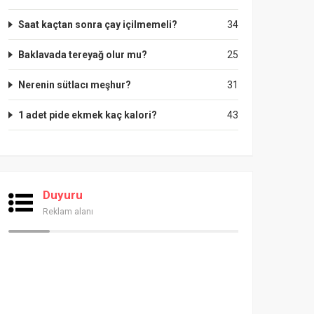
Saat kaçtan sonra çay içilmemeli?
34
Baklavada tereyağ olur mu?
25
Nerenin sütlacı meşhur?
31
1 adet pide ekmek kaç kalori?
43
Duyuru
Reklam alanı