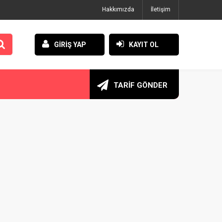
Hakkımızda
İletişim
GİRİŞ YAP
KAYIT OL
TARİF GÖNDER