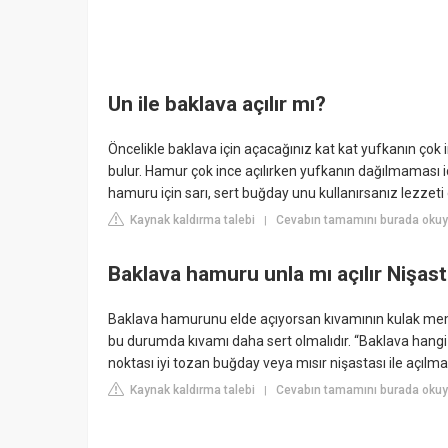
Un ile baklava açılır mı?
Öncelikle baklava için açacağınız kat kat yufkanın çok i
bulur. Hamur çok ince açılırken yufkanın dağılmaması i
hamuru için sarı, sert buğday unu kullanırsanız lezzeti 
Kaynak kaldırma talebi
Cevabın tamamını burada okuyu
|
Baklava hamuru unla mı açılır Nişas
Baklava hamurunu elde açıyorsan kıvamının kulak m
bu durumda kıvamı daha sert olmalıdır. “Baklava hangi n
noktası iyi tozan buğday veya mısır nişastası ile açılmas
Kaynak kaldırma talebi
Cevabın tamamını burada okuyu
|