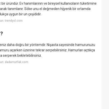
bir üründür. Ev hanımlarının ve bireysel kullanıcıların tüketimine
arak tanımlanır. Söke unu el değmeden hijyenik bir ortamda
dukça uygun bir un çeşididir.
un: trendyol.com
r?
niz daha doğru bir yöntemdir. Nişasta sayesinde hamurunuzu
amuru açarken üzerine tekrar serpebilirsiniz. Hamurları açtıkça
a serperek bekletebilirsiniz.
yun: dadamutfak.com