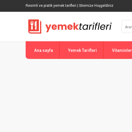
Resimli ve pratik yemek tarifleri | Sitemize Hoşgeldiniz
Ana sayfa
Yemek Tarifleri
Vitaminler