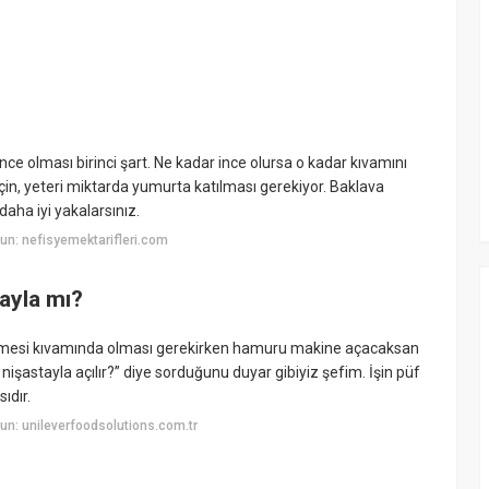
nce olması birinci şart. Ne kadar ince olursa o kadar kıvamını
çin, yeteri miktarda yumurta katılması gerekiyor. Baklava
daha iyi yakalarsınız.
n: nefisyemektarifleri.com
tayla mı?
emesi kıvamında olması gerekirken hamuru makine açacaksan
işastayla açılır?” diye sorduğunu duyar gibiyiz şefim. İşin püf
ıdır.
n: unileverfoodsolutions.com.tr