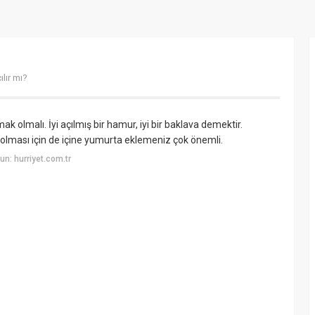
ılır mı?
k olmalı. İyi açılmış bir hamur, iyi bir baklava demektir.
 olması için de içine yumurta eklemeniz çok önemli.
n: hurriyet.com.tr