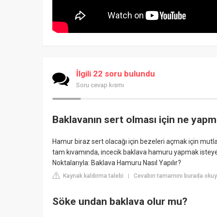
İlgili 22 soru bulundu
Soru cevap kısmı
Baklavanın sert olması için ne yapm
Hamur biraz sert olacağı için bezeleri açmak için mutl
tam kıvamında, incecik baklava hamuru yapmak isteyenl
Noktalarıyla: Baklava Hamuru Nasıl Yapılır?
Kaynak kaldırma talebi
Cevabın tamamını burada oku
|
Söke undan baklava olur mu?