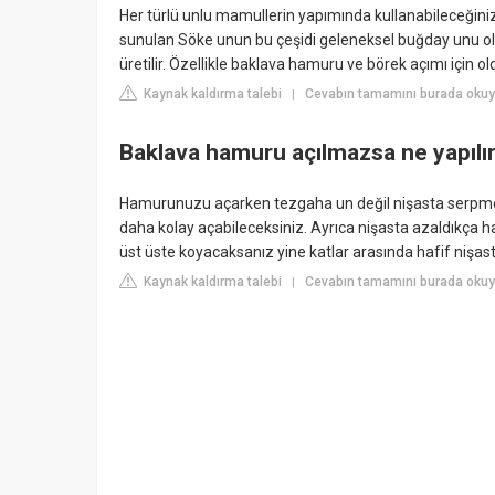
Her türlü unlu mamullerin yapımında kullanabileceğiniz 
sunulan Söke unun bu çeşidi geleneksel buğday unu ol
üretilir. Özellikle baklava hamuru ve börek açımı için ol
Kaynak kaldırma talebi
Cevabın tamamını burada okuy
|
Baklava hamuru açılmazsa ne yapılı
Hamurunuzu açarken tezgaha un değil nişasta serpme
daha kolay açabileceksiniz. Ayrıca nişasta azaldıkça h
üst üste koyacaksanız yine katlar arasında hafif nişast
Kaynak kaldırma talebi
Cevabın tamamını burada oku
|