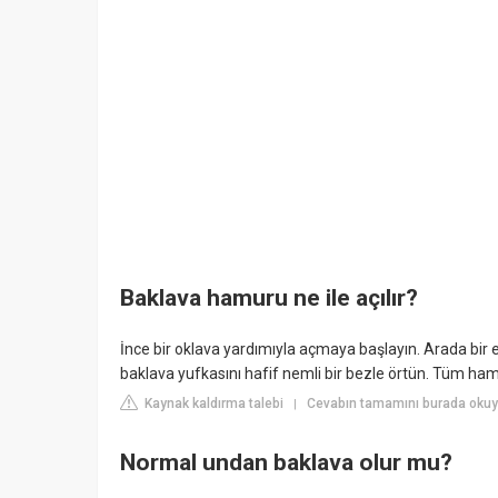
Baklava hamuru ne ile açılır?
İnce bir oklava yardımıyla açmaya başlayın. Arada bir 
baklava yufkasını hafif nemli bir bezle örtün. Tüm ham
Kaynak kaldırma talebi
Cevabın tamamını burada oku
|
Normal undan baklava olur mu?