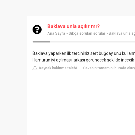
Baklava unla açılır mı?
Ana Sayfa
»
Sıkça sorulan sorular
» Baklava unla aç
Baklava yaparken ilk tercihiniz sert buğday unu kullanma
Hamurun iyi açılması, arkası görünecek şekilde incecik
Kaynak kaldırma talebi
Cevabın tamamını burada okuyu
|