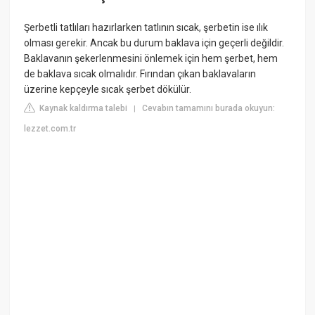
Şerbetli tatlıları hazırlarken tatlının sıcak, şerbetin ise ılık
olması gerekir. Ancak bu durum baklava için geçerli değildir.
Baklavanın şekerlenmesini önlemek için hem şerbet, hem
de baklava sıcak olmalıdır. Fırından çıkan baklavaların
üzerine kepçeyle sıcak şerbet dökülür.
Kaynak kaldırma talebi
Cevabın tamamını burada okuyun:
|
lezzet.com.tr