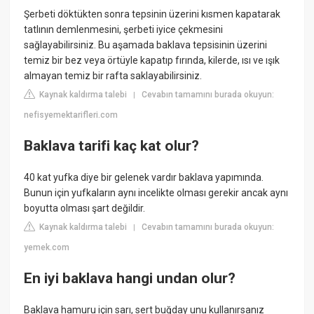
Şerbeti döktükten sonra tepsinin üzerini kısmen kapatarak
tatlının demlenmesini, şerbeti iyice çekmesini
sağlayabilirsiniz. Bu aşamada baklava tepsisinin üzerini
temiz bir bez veya örtüyle kapatıp fırında, kilerde, ısı ve ışık
almayan temiz bir rafta saklayabilirsiniz.
Kaynak kaldırma talebi
Cevabın tamamını burada okuyun:
|
nefisyemektarifleri.com
Baklava tarifi kaç kat olur?
40 kat yufka diye bir gelenek vardır baklava yapımında.
Bunun için yufkaların aynı incelikte olması gerekir ancak aynı
boyutta olması şart değildir.
Kaynak kaldırma talebi
Cevabın tamamını burada okuyun:
|
yemek.com
En iyi baklava hangi undan olur?
Baklava hamuru için sarı, sert buğday unu kullanırsanız