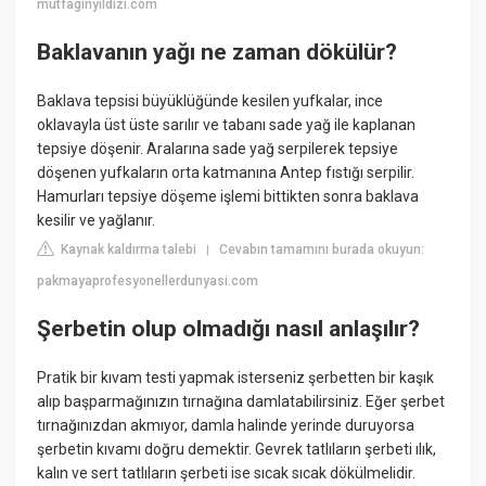
mutfaginyildizi.com
Baklavanın yağı ne zaman dökülür?
Baklava tepsisi büyüklüğünde kesilen yufkalar, ince
oklavayla üst üste sarılır ve tabanı sade yağ ile kaplanan
tepsiye döşenir. Aralarına sade yağ serpilerek tepsiye
döşenen yufkaların orta katmanına Antep fıstığı serpilir.
Hamurları tepsiye döşeme işlemi bittikten sonra baklava
kesilir ve yağlanır.
Kaynak kaldırma talebi
Cevabın tamamını burada okuyun:
|
pakmayaprofesyonellerdunyasi.com
Şerbetin olup olmadığı nasıl anlaşılır?
Pratik bir kıvam testi yapmak isterseniz şerbetten bir kaşık
alıp başparmağınızın tırnağına damlatabilirsiniz. Eğer şerbet
tırnağınızdan akmıyor, damla halinde yerinde duruyorsa
şerbetin kıvamı doğru demektir. Gevrek tatlıların şerbeti ılık,
kalın ve sert tatlıların şerbeti ise sıcak sıcak dökülmelidir.