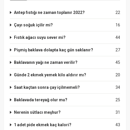
Antep fıstığı ne zaman toplanır 2022?
22
Çayı soğuk içilir mi?
16
Fıstık ağacı suyu sever mi?
44
Pişmiş baklava dolapta kaç gün saklanır?
27
Baklavanın yağı ne zaman verilir?
45
Günde 2 ekmek yemek kilo aldırır mı?
20
Saat kaçtan sonra çay içilmemeli?
34
Baklavada tereyağ olur mu?
25
Nerenin sütlacı meşhur?
31
1 adet pide ekmek kaç kalori?
43