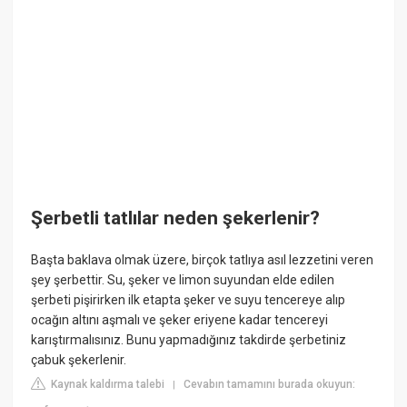
Şerbetli tatlılar neden şekerlenir?
Başta baklava olmak üzere, birçok tatlıya asıl lezzetini veren
şey şerbettir. Su, şeker ve limon suyundan elde edilen
şerbeti pişirirken ilk etapta şeker ve suyu tencereye alıp
ocağın altını aşmalı ve şeker eriyene kadar tencereyi
karıştırmalısınız. Bunu yapmadığınız takdirde şerbetiniz
çabuk şekerlenir.
Kaynak kaldırma talebi
Cevabın tamamını burada okuyun:
|