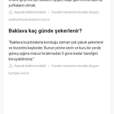
yufkaların olmalı.
Kaynak kaldırma talebi
Cevabın tamamını burada okuyun:
|
unileverfoodsolutions.com.tr
Baklava kaç günde şekerlenir?
“Baklava buzdolabına konduğu zaman çok çabuk şekerlenir
ve lezzetini kaybeder. Bunun yerine serin ve kuru bir yerde
güneş ışığına maruz bırakmadan 5 güne kadar tazeliğini
koruyabilirsiniz.”
Kaynak kaldırma talebi
Cevabın tamamını burada okuyun:
|
hurriyet.com.tr