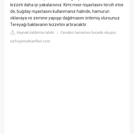
lezzeti daha iyi yakalarsınız. Kimi mısır nişastasını tercih etse
de, buğday nişastasını kullanmanız halinde, hamurun
oklavaya ve zemine yapışıp dağılmasını önlemiş olursunuz.
Tereyağı baklavanın lezzetini artıracaktır.
Kaynak kaldırma talebi
Cevabın tamamını burada okuyun:
|
nefisyemektarifleri.com