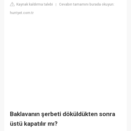
Kaynak kaldırma talebi
Cevabın tamamını burada okuyun:
|
hurriyet.com.tr
Baklavanın şerbeti döküldükten sonra
üstü kapatılır mı?