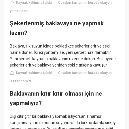
Kaynak kaldırma talebi
Cevabın tamamını burada okuyun:
|
yemek.com
Şekerlenmiş baklavaya ne yapmak
lazım?
Baklava, ılık suyun içinde bekledikçe şekerler erir ve eski
haline döner. İkinci yöntem ise, yeni şerbet hazırlamaktır.
Yeni şerbeti kaynatıp baklavanın üzerine dökün. Bu sayede
şekerler erir ve baklava yeniden eski çıtırlığına kavuşur.
Kaynak kaldırma talebi
Cevabın tamamını burada okuyun:
|
lezzet.com.tr
Baklavanın kıtır kıtır olması için ne
yapmalıyız?
Dışı çıtır çıtır bir baklava yapmak istiyorsanız hamur
karışımına yarım limonun suyunu ya da birkaç damla sirkeyi
katmayı unutmayın. Bu asitli malzemeler hamurun piştiği