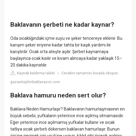
Baklavanın şerbeti ne kadar kaynar?
Oda sıcaklığındaki içme suyu ve şeker tencereye eklenir. Bu
karışım şeker eriyene kadar tahta bir kaşık yardımı ile
karıştırılır. Ocak orta ateşte açılır. Şerbet kaynamaya
başlayınca ocak kısılır ve kıvam alıncaya kadar yaklaşık 15–
20 dakika kaynatılır.
Kaynak kaldırma talebi
Cevabın tamamını burada okuyun:
|
gazianteplimbaklavacisi.com
Baklava hamuru neden sert olur?
Baklava Neden Hamurlaşır? Baklavanın hamurlaşmasının en
büyük sebebi, yufkaların yeterince ince açılmış olmamasıdır.
Eğer yeterince ince açılmamış yufkalar kullanır ve sıcak
tatlıya sıcak şerbeti dökersen baklavan hamurlaşır. Bunun
önüne geçmek için usulüne uygun, kâğıt gibi incecik açılmış