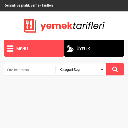
Resimli ve pratik yemek tarifleri
MENU
ÜYELİK