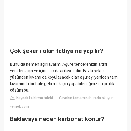
Çok şekerli olan tatlıya ne yapılır?
Bunu da hemen açıklayalım: Aşure tencerenizin altını
yeniden açın ve içine sıcak su ilave edin. Fazla şeker
yüzünden kıvamı da koyulaşacak olan aşureyi yeniden tam
kıvamında bir hale getirmek için yapabileceğiniz en pratik
çözüm bu.
Kaynak kaldırma talebi
Cevabın tamamını burada okuyun:
|
yemek.com
Baklavaya neden karbonat konur?