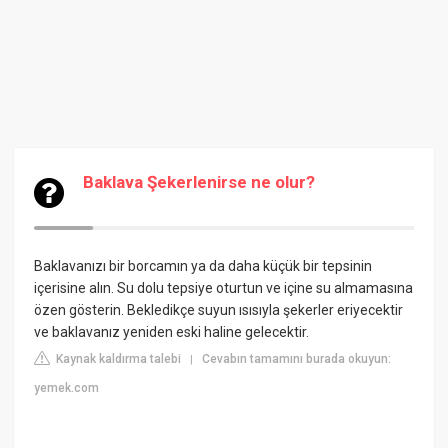
Baklava Şekerlenirse ne olur?
Baklavanızı bir borcamın ya da daha küçük bir tepsinin
içerisine alın. Su dolu tepsiye oturtun ve içine su almamasına
özen gösterin. Bekledikçe suyun ısısıyla şekerler eriyecektir
ve baklavanız yeniden eski haline gelecektir.
Kaynak kaldırma talebi
Cevabın tamamını burada okuyun:
|
yemek.com