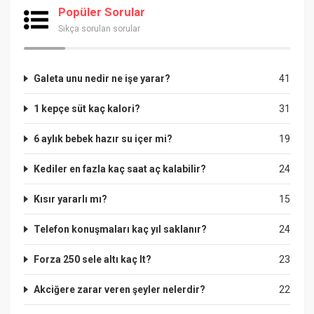
Popüler Sorular
Sıkça sorulan sorular
Galeta unu nedir ne işe yarar?
41
1 kepçe süt kaç kalori?
31
6 aylık bebek hazır su içer mi?
19
Kediler en fazla kaç saat aç kalabilir?
24
Kısır yararlı mı?
15
Telefon konuşmaları kaç yıl saklanır?
24
Forza 250 sele altı kaç lt?
23
Akciğere zarar veren şeyler nelerdir?
22