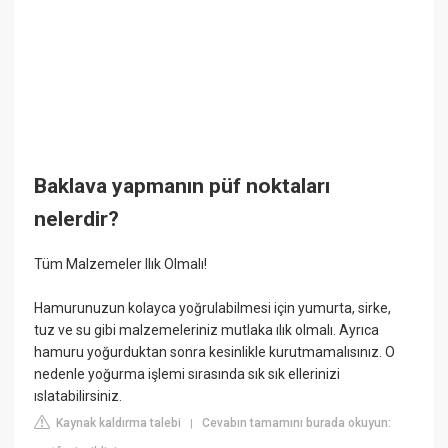
Baklava yapmanın püf noktaları
nelerdir?
Tüm Malzemeler Ilık Olmalı!
Hamurunuzun kolayca yoğrulabilmesi için yumurta, sirke,
tuz ve su gibi malzemeleriniz mutlaka ılık olmalı. Ayrıca
hamuru yoğurduktan sonra kesinlikle kurutmamalısınız. O
nedenle yoğurma işlemi sırasında sık sık ellerinizi
ıslatabilirsiniz.
Kaynak kaldırma talebi
Cevabın tamamını burada okuyun:
|