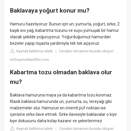
Baklavaya yoğurt konur mu?
Hamuru hazırlıyoruz. Bunun için un, yumurta, yoğurt, sirke, 2
kaşık sıvı yağ, kabartma tozunu ve suyu yumuşak bir hamur
olacak şekilde yoğuruyoruz. Yoğurduğumuz hamurdan
bezeler yapıp nişasta yardımıyla tek tek açıyoruz.
Kaynak kaldırma talebi
Cevabın tamamını burada okuyun:
|
nefisyemektarifleri.com
Kabartma tozu olmadan baklava olur
mu?
Baklava hamuruna maya ya da kabartma tozu konmaz.
Klasik baklava hamurunda un, yumurta, su, tereyağı gibi
malzemeler olur. Hamurun en önemli püf noktası ise
içerisine sirke ilave etmek. Sirke ilavesiyle baklavalar o kıyır
kıyır dokusunu daha kolay kazanır ve şekerlenmez.
Kaynak kaldırma talebi
Cevabın tamamını burada okuyun:
|