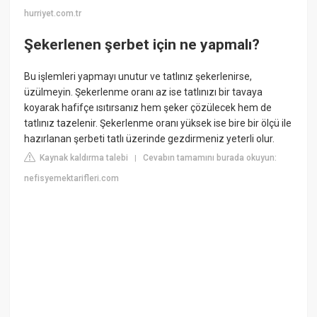
hurriyet.com.tr
Şekerlenen şerbet için ne yapmalı?
Bu işlemleri yapmayı unutur ve tatlınız şekerlenirse,
üzülmeyin. Şekerlenme oranı az ise tatlınızı bir tavaya
koyarak hafifçe ısıtırsanız hem şeker çözülecek hem de
tatlınız tazelenir. Şekerlenme oranı yüksek ise bire bir ölçü ile
hazırlanan şerbeti tatlı üzerinde gezdirmeniz yeterli olur.
Kaynak kaldırma talebi
Cevabın tamamını burada okuyun:
|
nefisyemektarifleri.com