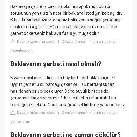
Baklavaya şerbet sıcak mı dökülür soğuk mu dökülür
sorusunun yanıtı sizin nasıl bir baklava istediğinize bağlıdır.
Kıtır kıtır bir baklava isterseniz baklavanın soğuk şerbetinin
sıcak olması gerekir. Eğer sıcak baklavanın üzerine sıcak
şerbet dökerseniz baklava fazla yumuşak olur.
Kaynak kaldırma talebi
Cevabın tamamını burada okuyun:
|
haberler.com
Baklavanın şerbeti nasıl olmalı?
Kıvamı nasıl olmalıdır? Orta boy bir tepsi baklava için en
uygun şerbet 3 su bardağı şeker ve 3 su bardağı sudan
hazırlanan bir şerbet oluyor. Daha büyük bir tepside
şerbetinizi hazırlıyorsanız 1 bardak daha arttırarak 4 su
bardağı toz şekere 4 su bardağı su şeklinde de yapabilirsiniz.
Kaynak kaldırma talebi
Cevabın tamamını burada okuyun:
|
yemek.com
Baklavanın şerbeti ne zaman dökülür?