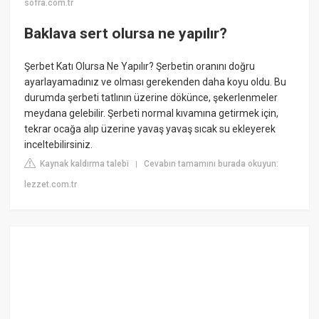
sofra.com.tr
Baklava sert olursa ne yapılır?
Şerbet Katı Olursa Ne Yapılır? Şerbetin oranını doğru
ayarlayamadınız ve olması gerekenden daha koyu oldu. Bu
durumda şerbeti tatlının üzerine dökünce, şekerlenmeler
meydana gelebilir. Şerbeti normal kıvamına getirmek için,
tekrar ocağa alıp üzerine yavaş yavaş sıcak su ekleyerek
inceltebilirsiniz.
Kaynak kaldırma talebi
Cevabın tamamını burada okuyun:
|
lezzet.com.tr