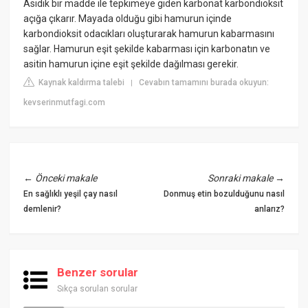
Asidik bir madde ile tepkimeye giden karbonat karbondioksit
açığa çıkarır. Mayada olduğu gibi hamurun içinde
karbondioksit odacıkları oluşturarak hamurun kabarmasını
sağlar. Hamurun eşit şekilde kabarması için karbonatın ve
asitin hamurun içine eşit şekilde dağılması gerekir.
Kaynak kaldırma talebi
Cevabın tamamını burada okuyun:
|
kevserinmutfagi.com
←
Önceki makale
Sonraki makale
→
En sağlıklı yeşil çay nasıl
Donmuş etin bozulduğunu nasıl
demlenir?
anlarız?
Benzer sorular
Sıkça sorulan sorular