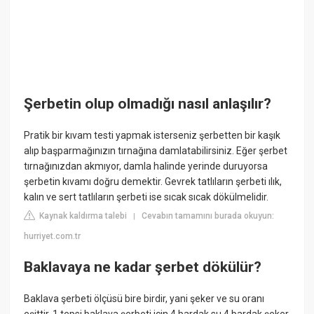
Şerbetin olup olmadığı nasıl anlaşılır?
Pratik bir kıvam testi yapmak isterseniz şerbetten bir kaşık
alıp başparmağınızın tırnağına damlatabilirsiniz. Eğer şerbet
tırnağınızdan akmıyor, damla halinde yerinde duruyorsa
şerbetin kıvamı doğru demektir. Gevrek tatlıların şerbeti ılık,
kalın ve sert tatlıların şerbeti ise sıcak sıcak dökülmelidir.
Kaynak kaldırma talebi
Cevabın tamamını burada okuyun:
|
hurriyet.com.tr
Baklavaya ne kadar şerbet dökülür?
Baklava şerbeti ölçüsü bire birdir, yani şeker ve su oranı