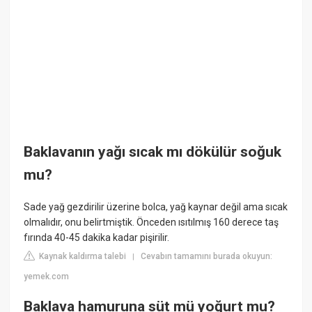
Baklavanın yağı sıcak mı dökülür soğuk
mu?
Sade yağ gezdirilir üzerine bolca, yağ kaynar değil ama sıcak
olmalıdır, onu belirtmiştik. Önceden ısıtılmış 160 derece taş
fırında 40-45 dakika kadar pişirilir.
Kaynak kaldırma talebi
Cevabın tamamını burada okuyun:
|
yemek.com
Baklava hamuruna süt mü yoğurt mu?