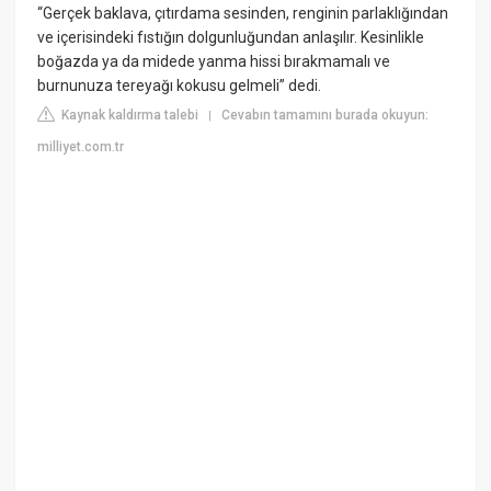
“Gerçek baklava, çıtırdama sesinden, renginin parlaklığından
ve içerisindeki fıstığın dolgunluğundan anlaşılır. Kesinlikle
boğazda ya da midede yanma hissi bırakmamalı ve
burnunuza tereyağı kokusu gelmeli” dedi.
Kaynak kaldırma talebi
Cevabın tamamını burada okuyun:
|
milliyet.com.tr