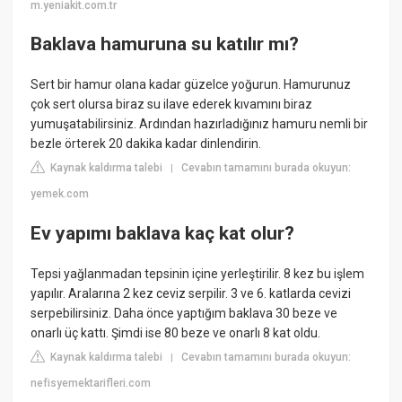
m.yeniakit.com.tr
Baklava hamuruna su katılır mı?
Sert bir hamur olana kadar güzelce yoğurun. Hamurunuz
çok sert olursa biraz su ilave ederek kıvamını biraz
yumuşatabilirsiniz. Ardından hazırladığınız hamuru nemli bir
bezle örterek 20 dakika kadar dinlendirin.
Kaynak kaldırma talebi
Cevabın tamamını burada okuyun:
|
yemek.com
Ev yapımı baklava kaç kat olur?
Tepsi yağlanmadan tepsinin içine yerleştirilir. 8 kez bu işlem
yapılır. Aralarına 2 kez ceviz serpilir. 3 ve 6. katlarda cevizi
serpebilirsiniz. Daha önce yaptığım baklava 30 beze ve
onarlı üç kattı. Şimdi ise 80 beze ve onarlı 8 kat oldu.
Kaynak kaldırma talebi
Cevabın tamamını burada okuyun:
|
nefisyemektarifleri.com