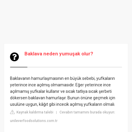
Baklava neden yumuşak olur?
Baklavanın hamurlaşmasının en büyük sebebi, yufkaların
yeterince ince açılmış olmamasıdır. Eğer yeterince ince
açılmamış yufkalar kullanır ve sıcak tatlıya sıcak şerbeti
dökersen baklavan hamurlaşır. Bunun önüne geçmek için
usulüne uygun, kâğıt gibi incecik açılmış yufkaların olmalı.
Kaynak kaldırma talebi
Cevabın tamamını burada okuyun:
|
unileverfoodsolutions.com.tr