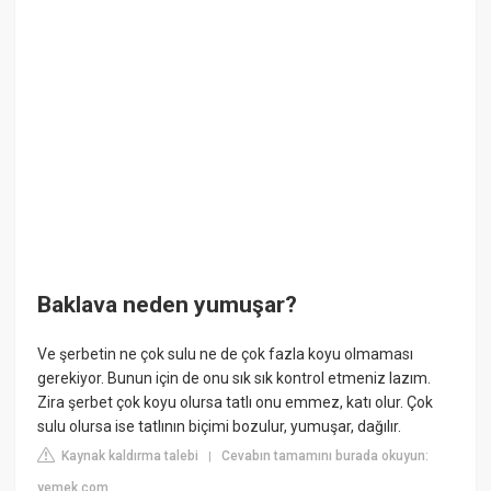
Baklava neden yumuşar?
Ve şerbetin ne çok sulu ne de çok fazla koyu olmaması
gerekiyor. Bunun için de onu sık sık kontrol etmeniz lazım.
Zira şerbet çok koyu olursa tatlı onu emmez, katı olur. Çok
sulu olursa ise tatlının biçimi bozulur, yumuşar, dağılır.
Kaynak kaldırma talebi
Cevabın tamamını burada okuyun:
|
yemek.com