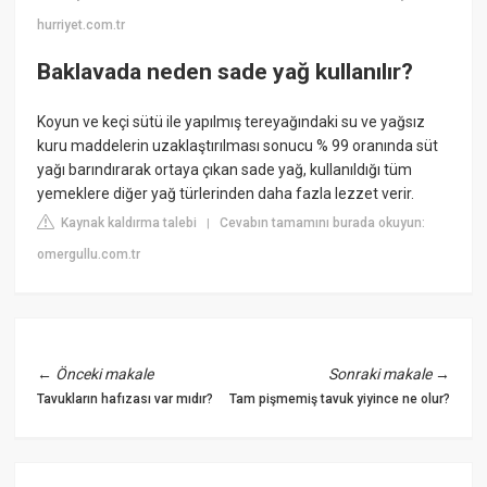
hurriyet.com.tr
Baklavada neden sade yağ kullanılır?
Koyun ve keçi sütü ile yapılmış tereyağındaki su ve yağsız
kuru maddelerin uzaklaştırılması sonucu % 99 oranında süt
yağı barındırarak ortaya çıkan sade yağ, kullanıldığı tüm
yemeklere diğer yağ türlerinden daha fazla lezzet verir.
Kaynak kaldırma talebi
Cevabın tamamını burada okuyun:
|
omergullu.com.tr
←
Önceki makale
Sonraki makale
→
Tavukların hafızası var mıdır?
Tam pişmemiş tavuk yiyince ne olur?