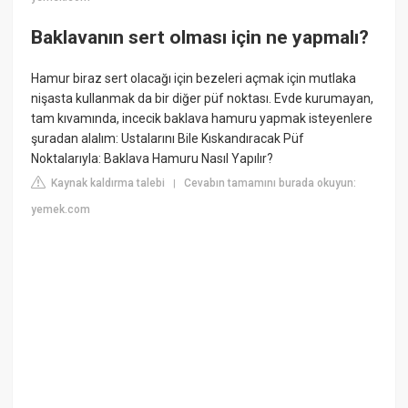
Baklavanın sert olması için ne yapmalı?
Hamur biraz sert olacağı için bezeleri açmak için mutlaka
nişasta kullanmak da bir diğer püf noktası. Evde kurumayan,
tam kıvamında, incecik baklava hamuru yapmak isteyenlere
şuradan alalım: Ustalarını Bile Kıskandıracak Püf
Noktalarıyla: Baklava Hamuru Nasıl Yapılır?
Kaynak kaldırma talebi
Cevabın tamamını burada okuyun:
|
yemek.com