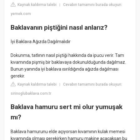
Kaynak kaldırma talebi
Cevabın tamamını burada okuyun:
|
yemek.com
Baklavanın piştiğini nasıl anlarız?
İyi Baklava Ağızda Dağılmalıdır
Dokunma, tatlının nasıl piştiği hakkında da ipucu verir. Tam
kıvamında pişmiş bir baklavaya dokunulduğunda dağılmaz.
Bunun yanında iyi baklava ısırıldığında ağızda dağılması
gerekir.
Kaynak kaldırma talebi
Cevabın tamamını burada okuyun:
|
sirinoglubaklava.com.tr
Baklava hamuru sert mi olur yumuşak
mı?
Baklava hamurunu elde açıyorsan kıvamının kulak memesi
kıvamında olması gerekirken hamuru makine açacaksan bu