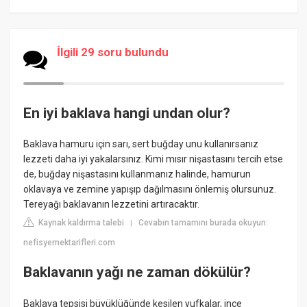
İlgili 29 soru bulundu
En iyi baklava hangi undan olur?
Baklava hamuru için sarı, sert buğday unu kullanırsanız
lezzeti daha iyi yakalarsınız. Kimi mısır nişastasını tercih etse
de, buğday nişastasını kullanmanız halinde, hamurun
oklavaya ve zemine yapışıp dağılmasını önlemiş olursunuz.
Tereyağı baklavanın lezzetini artıracaktır.
Kaynak kaldırma talebi
Cevabın tamamını burada okuyun:
|
nefisyemektarifleri.com
Baklavanın yağı ne zaman dökülür?
Baklava tepsisi büyüklüğünde kesilen yufkalar, ince