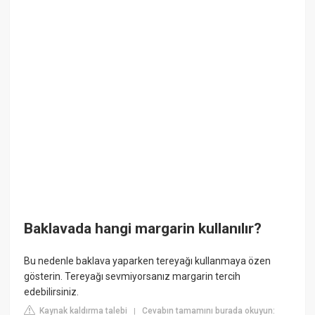
Baklavada hangi margarin kullanılır?
Bu nedenle baklava yaparken tereyağı kullanmaya özen
gösterin. Tereyağı sevmiyorsanız margarin tercih
edebilirsiniz.
Kaynak kaldırma talebi
Cevabın tamamını burada okuyun:
|