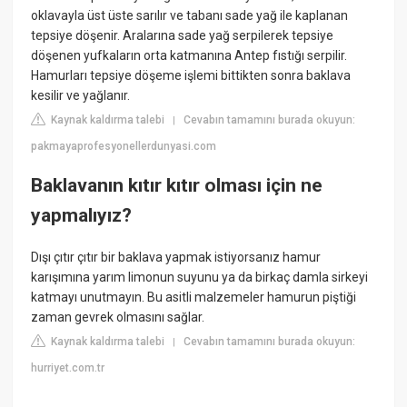
oklavayla üst üste sarılır ve tabanı sade yağ ile kaplanan
tepsiye döşenir. Aralarına sade yağ serpilerek tepsiye
döşenen yufkaların orta katmanına Antep fıstığı serpilir.
Hamurları tepsiye döşeme işlemi bittikten sonra baklava
kesilir ve yağlanır.
Kaynak kaldırma talebi
Cevabın tamamını burada okuyun:
|
pakmayaprofesyonellerdunyasi.com
Baklavanın kıtır kıtır olması için ne
yapmalıyız?
Dışı çıtır çıtır bir baklava yapmak istiyorsanız hamur
karışımına yarım limonun suyunu ya da birkaç damla sirkeyi
katmayı unutmayın. Bu asitli malzemeler hamurun piştiği
zaman gevrek olmasını sağlar.
Kaynak kaldırma talebi
Cevabın tamamını burada okuyun:
|
hurriyet.com.tr