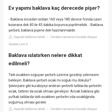
Ev yapımı baklava kaç derecede pişer?
- Baklava önceden ısıtılan 160 veya 180 derece fırında üzeri
kızarana dek 40 ile 45 dakika boyunca pişirilmelidir. - Baklava
şerbeti, baklava pişene dek hazırlanmalıdır.
Kaynak kaldırma talebi
Cevabın tamamını burada okuyun:
|
fanatik.com.tr
Baklava ıslatırken nelere dikkat
edilmeli?
Tatlı sıcakken soğuyan şerbeti üzerine gezdirip çekmesini
bekleyin. Baklava şerbeti sıcak mı soğuk mu dökülür?
Şekerpare gibi kurabiyeyi andıran şerbetli tatlılarda şerbetin
sıcak, tatlının da sıcak olması gerekiyor. Ancak baklava gibi
yufkalı tatlılarda tatlı sıcakken şerbetin oda sıcaklığında
soğumuş olması gerekir.
Kaynak kaldırma talebi
Cevabın tamamını burada okuyun:
|