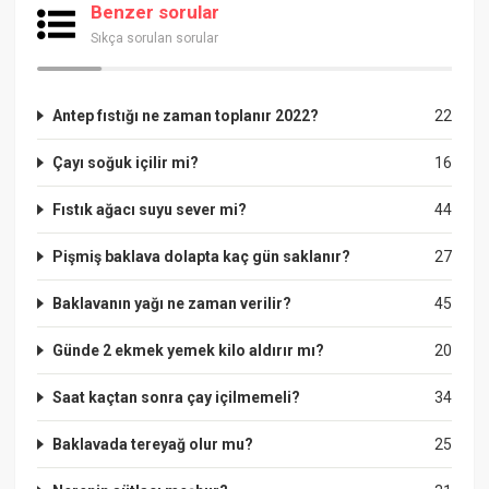
Benzer sorular
Sıkça sorulan sorular
Antep fıstığı ne zaman toplanır 2022?
22
Çayı soğuk içilir mi?
16
Fıstık ağacı suyu sever mi?
44
Pişmiş baklava dolapta kaç gün saklanır?
27
Baklavanın yağı ne zaman verilir?
45
Günde 2 ekmek yemek kilo aldırır mı?
20
Saat kaçtan sonra çay içilmemeli?
34
Baklavada tereyağ olur mu?
25