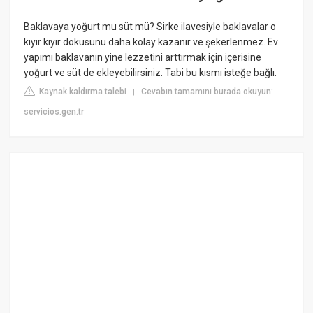
Baklavaya yoğurt mu süt mü? Sirke ilavesiyle baklavalar o
kıyır kıyır dokusunu daha kolay kazanır ve şekerlenmez. Ev
yapımı baklavanın yine lezzetini arttırmak için içerisine
yoğurt ve süt de ekleyebilirsiniz. Tabi bu kısmı isteğe bağlı.
Kaynak kaldırma talebi
Cevabın tamamını burada okuyun:
|
servicios.gen.tr