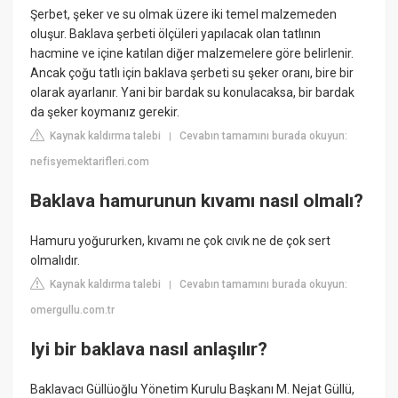
Şerbet, şeker ve su olmak üzere iki temel malzemeden
oluşur. Baklava şerbeti ölçüleri yapılacak olan tatlının
hacmine ve içine katılan diğer malzemelere göre belirlenir.
Ancak çoğu tatlı için baklava şerbeti su şeker oranı, bire bir
olarak ayarlanır. Yani bir bardak su konulacaksa, bir bardak
da şeker koymanız gerekir.
Kaynak kaldırma talebi
Cevabın tamamını burada okuyun:
|
nefisyemektarifleri.com
Baklava hamurunun kıvamı nasıl olmalı?
Hamuru yoğururken, kıvamı ne çok cıvık ne de çok sert
olmalıdır.
Kaynak kaldırma talebi
Cevabın tamamını burada okuyun:
|
omergullu.com.tr
Iyi bir baklava nasıl anlaşılır?
Baklavacı Güllüoğlu Yönetim Kurulu Başkanı M. Nejat Güllü,