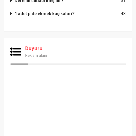
Nerenin sütlacı meşhur?
31
1 adet pide ekmek kaç kalori?
43
Duyuru
Reklam alanı