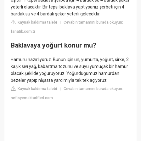
eşittir. 1 tepsi baklava şerbeti için 4 bardak su 4 bardak şeker
yeterli olacaktır. Bir tepsi baklava yaptıysanız şerbeti için 4
bardak su ve 4 bardak şeker yeterli gelecektir.
Kaynak kaldırma talebi
Cevabın tamamını burada okuyun:
|
fanatik.com.tr
Baklavaya yoğurt konur mu?
Hamuru hazırlıyoruz. Bunun için un, yumurta, yoğurt, sirke, 2
kaşık sıvı yağ, kabartma tozunu ve suyu yumuşak bir hamur
olacak şekilde yoğuruyoruz. Yoğurduğumuz hamurdan
bezeler yapıp nişasta yardımıyla tek tek açıyoruz.
Kaynak kaldırma talebi
Cevabın tamamını burada okuyun:
|
nefisyemektarifleri.com