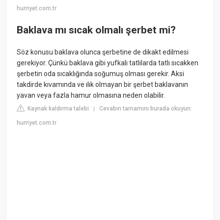
hurriyet.com.tr
Baklava mı sıcak olmalı şerbet mi?
Söz konusu baklava olunca şerbetine de dikakt edilmesi
gerekiyor. Çünkü baklava gibi yufkalı tatlılarda tatlı sıcakken
şerbetin oda sıcaklığında soğumuş olması gerekir. Aksi
takdirde kıvamında ve ılık olmayan bir şerbet baklavanın
yavan veya fazla hamur olmasına neden olabilir.
Kaynak kaldırma talebi
Cevabın tamamını burada okuyun:
|
hurriyet.com.tr