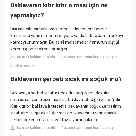
Baklavanın kıtır kıtır olması için ne
yapmalıyız?
Dışı çıtır çıtır bir baklava yapmak istiyorsanız hamur
karışımına yarım limonun suyunu ya da birkaç damla sirkeyi
katmayı unutmayın. Bu asitli malzemeler hamurun piştiği
zaman gevrek olmasını sağlar.
Kaynak kaldırma talebi
Cevabın tamamını burada okuyun:
|
hurriyet.com.tr
Baklavanın şerbeti sıcak mı soğuk mu?
Baklavaya şerbet sıcak mı dökülür soğuk mu dökülür
sorusunun yanıtı sizin nasıl bir baklava istediğinize bağlıdır.
Kıtır kıtır bir baklava isterseniz baklavanın soğuk şerbetinin
sıcak olması gerekir. Eğer sıcak baklavanın üzerine sıcak
şerbet dökerseniz baklava fazla yumuşak olur.
Kaynak kaldırma talebi
Cevabın tamamını burada okuyun:
|