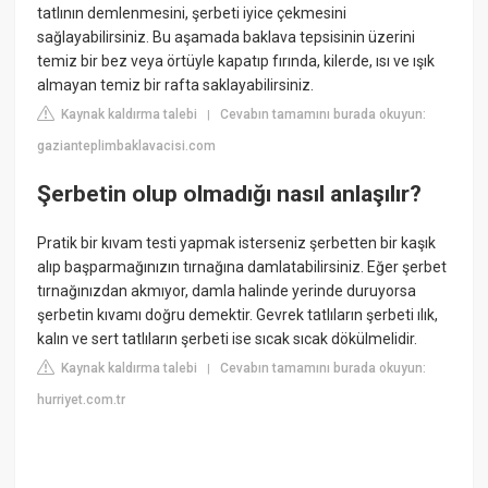
tatlının demlenmesini, şerbeti iyice çekmesini
sağlayabilirsiniz. Bu aşamada baklava tepsisinin üzerini
temiz bir bez veya örtüyle kapatıp fırında, kilerde, ısı ve ışık
almayan temiz bir rafta saklayabilirsiniz.
Kaynak kaldırma talebi
Cevabın tamamını burada okuyun:
|
gazianteplimbaklavacisi.com
Şerbetin olup olmadığı nasıl anlaşılır?
Pratik bir kıvam testi yapmak isterseniz şerbetten bir kaşık
alıp başparmağınızın tırnağına damlatabilirsiniz. Eğer şerbet
tırnağınızdan akmıyor, damla halinde yerinde duruyorsa
şerbetin kıvamı doğru demektir. Gevrek tatlıların şerbeti ılık,
kalın ve sert tatlıların şerbeti ise sıcak sıcak dökülmelidir.
Kaynak kaldırma talebi
Cevabın tamamını burada okuyun:
|
hurriyet.com.tr