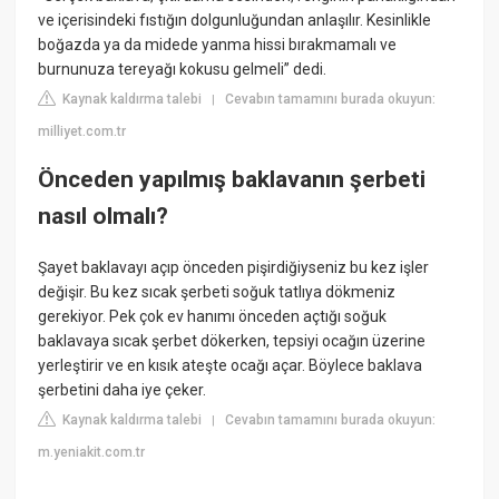
ve içerisindeki fıstığın dolgunluğundan anlaşılır. Kesinlikle
boğazda ya da midede yanma hissi bırakmamalı ve
burnunuza tereyağı kokusu gelmeli” dedi.
Kaynak kaldırma talebi
Cevabın tamamını burada okuyun:
|
milliyet.com.tr
Önceden yapılmış baklavanın şerbeti
nasıl olmalı?
Şayet baklavayı açıp önceden pişirdiğiyseniz bu kez işler
değişir. Bu kez sıcak şerbeti soğuk tatlıya dökmeniz
gerekiyor. Pek çok ev hanımı önceden açtığı soğuk
baklavaya sıcak şerbet dökerken, tepsiyi ocağın üzerine
yerleştirir ve en kısık ateşte ocağı açar. Böylece baklava
şerbetini daha iye çeker.
Kaynak kaldırma talebi
Cevabın tamamını burada okuyun:
|
m.yeniakit.com.tr