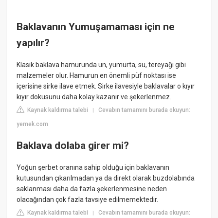
Baklavanın Yumuşamaması için ne
yapılır?
Klasik baklava hamurunda un, yumurta, su, tereyağı gibi
malzemeler olur. Hamurun en önemli püf noktası ise
içerisine sirke ilave etmek. Sirke ilavesiyle baklavalar o kıyır
kıyır dokusunu daha kolay kazanır ve şekerlenmez.
Kaynak kaldırma talebi
Cevabın tamamını burada okuyun:
|
yemek.com
Baklava dolaba girer mi?
Yoğun şerbet oranına sahip olduğu için baklavanın
kutusundan çıkarılmadan ya da direkt olarak buzdolabında
saklanması daha da fazla şekerlenmesine neden
olacağından çok fazla tavsiye edilmemektedir.
Kaynak kaldırma talebi
Cevabın tamamını burada okuyun:
|