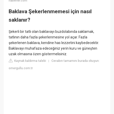
haberler.com
Baklava Şekerlenmemesi için nasıl
saklanır?
Şekerli bir tatlı olan baklavayı buzdolabında saklamak,
tatlının daha fazla şekerlenmesine yol açar. Fazla
şekerlenen baklava, kendine has lezzetini kaybedecektir.
Baklavayı muhafaza edeceğiniz yerin kuru ve güneşten
uzak olmasına özen göstermelisiniz.
Kaynak kaldırma talebi
Cevabın tamamını burada okuyun:
|
omergullu.com.tr