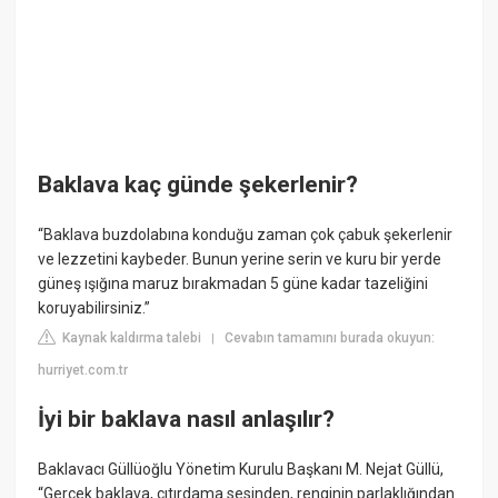
Baklava kaç günde şekerlenir?
“Baklava buzdolabına konduğu zaman çok çabuk şekerlenir
ve lezzetini kaybeder. Bunun yerine serin ve kuru bir yerde
güneş ışığına maruz bırakmadan 5 güne kadar tazeliğini
koruyabilirsiniz.”
Kaynak kaldırma talebi
Cevabın tamamını burada okuyun:
|
hurriyet.com.tr
İyi bir baklava nasıl anlaşılır?
Baklavacı Güllüoğlu Yönetim Kurulu Başkanı M. Nejat Güllü,
“Gerçek baklava, çıtırdama sesinden, renginin parlaklığından