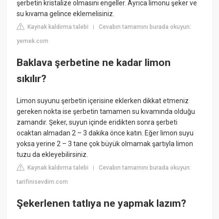
şerbetin kristalize olmasını engeller. Ayrıca limonu şeker ve
su kıvama gelince eklemelisiniz.
Kaynak kaldırma talebi
Cevabın tamamını burada okuyun:
|
yemek.com
Baklava şerbetine ne kadar limon
sıkılır?
Limon suyunu şerbetin içerisine eklerken dikkat etmeniz
gereken nokta ise şerbetin tamamen su kıvamında olduğu
zamandır. Şeker, suyun içinde eridikten sonra şerbeti
ocaktan almadan 2 – 3 dakika önce katın. Eğer limon suyu
yoksa yerine 2 – 3 tane çok büyük olmamak şartıyla limon
tuzu da ekleyebilirsiniz.
Kaynak kaldırma talebi
Cevabın tamamını burada okuyun:
|
tarifinisevdim.com
Şekerlenen tatlıya ne yapmak lazım?