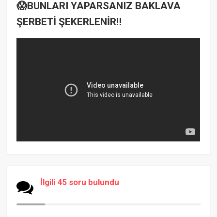
😱BUNLARI YAPARSANIZ BAKLAVA
ŞERBETİ ŞEKERLENİR‼️
İlgili 45 soru bulundu