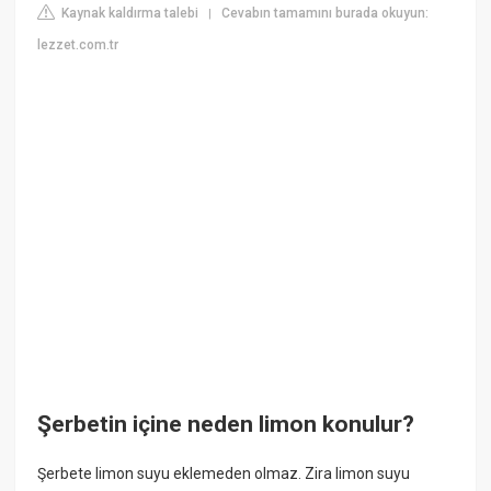
Kaynak kaldırma talebi
Cevabın tamamını burada okuyun:
|
lezzet.com.tr
Şerbetin içine neden limon konulur?
Şerbete limon suyu eklemeden olmaz. Zira limon suyu