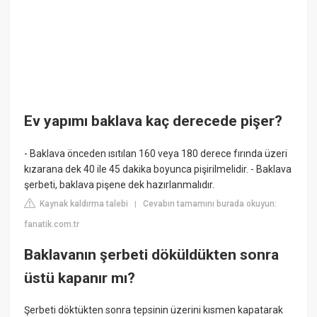
Ev yapımı baklava kaç derecede pişer?
- Baklava önceden ısıtılan 160 veya 180 derece fırında üzeri
kızarana dek 40 ile 45 dakika boyunca pişirilmelidir. - Baklava
şerbeti, baklava pişene dek hazırlanmalıdır.
Kaynak kaldırma talebi
Cevabın tamamını burada okuyun:
|
fanatik.com.tr
Baklavanın şerbeti döküldükten sonra
üstü kapanır mı?
Şerbeti döktükten sonra tepsinin üzerini kısmen kapatarak