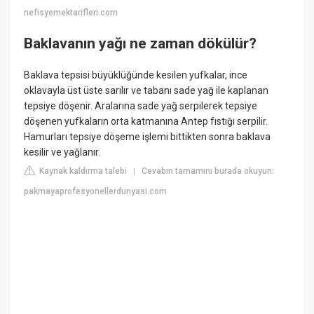
nefisyemektarifleri.com
Baklavanın yağı ne zaman dökülür?
Baklava tepsisi büyüklüğünde kesilen yufkalar, ince
oklavayla üst üste sarılır ve tabanı sade yağ ile kaplanan
tepsiye döşenir. Aralarına sade yağ serpilerek tepsiye
döşenen yufkaların orta katmanına Antep fıstığı serpilir.
Hamurları tepsiye döşeme işlemi bittikten sonra baklava
kesilir ve yağlanır.
Kaynak kaldırma talebi
Cevabın tamamını burada okuyun:
|
pakmayaprofesyonellerdunyasi.com