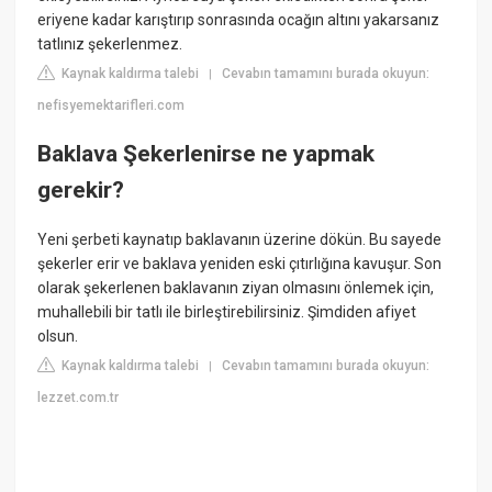
eriyene kadar karıştırıp sonrasında ocağın altını yakarsanız
tatlınız şekerlenmez.
Kaynak kaldırma talebi
Cevabın tamamını burada okuyun:
|
nefisyemektarifleri.com
Baklava Şekerlenirse ne yapmak
gerekir?
Yeni şerbeti kaynatıp baklavanın üzerine dökün. Bu sayede
şekerler erir ve baklava yeniden eski çıtırlığına kavuşur. Son
olarak şekerlenen baklavanın ziyan olmasını önlemek için,
muhallebili bir tatlı ile birleştirebilirsiniz. Şimdiden afiyet
olsun.
Kaynak kaldırma talebi
Cevabın tamamını burada okuyun:
|
lezzet.com.tr