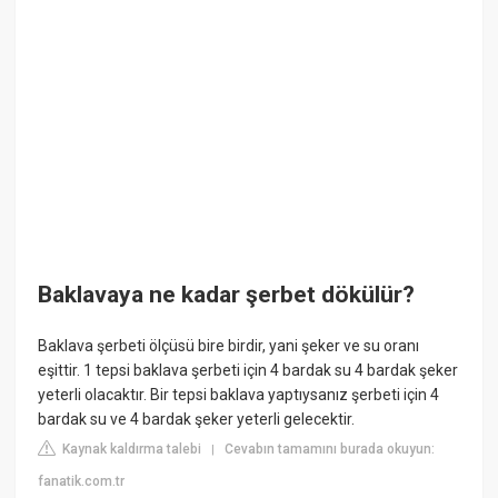
Baklavaya ne kadar şerbet dökülür?
Baklava şerbeti ölçüsü bire birdir, yani şeker ve su oranı
eşittir. 1 tepsi baklava şerbeti için 4 bardak su 4 bardak şeker
yeterli olacaktır. Bir tepsi baklava yaptıysanız şerbeti için 4
bardak su ve 4 bardak şeker yeterli gelecektir.
Kaynak kaldırma talebi
Cevabın tamamını burada okuyun:
|
fanatik.com.tr