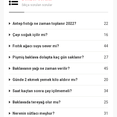
Sıkça sorulan sorular
Antep fıstığı ne zaman toplanır 2022?
22
Çayı soğuk içilir mi?
16
Fıstık ağacı suyu sever mi?
44
Pişmiş baklava dolapta kaç gün saklanır?
27
Baklavanın yağı ne zaman verilir?
45
Günde 2 ekmek yemek kilo aldırır mı?
20
Saat kaçtan sonra çay içilmemeli?
34
Baklavada tereyağ olur mu?
25
Nerenin sütlacı meşhur?
31