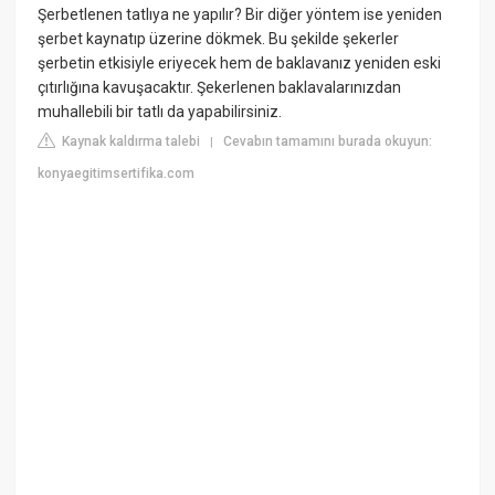
Şerbetlenen tatlıya ne yapılır? Bir diğer yöntem ise yeniden
şerbet kaynatıp üzerine dökmek. Bu şekilde şekerler
şerbetin etkisiyle eriyecek hem de baklavanız yeniden eski
çıtırlığına kavuşacaktır. Şekerlenen baklavalarınızdan
muhallebili bir tatlı da yapabilirsiniz.
Kaynak kaldırma talebi
Cevabın tamamını burada okuyun:
|
konyaegitimsertifika.com