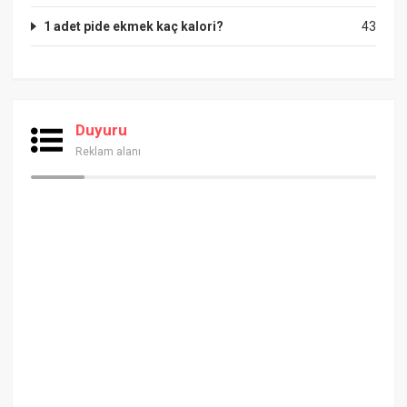
1 adet pide ekmek kaç kalori?
43
Duyuru
Reklam alanı