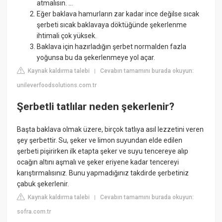
atmalısın. ...
Eğer baklava hamurların zar kadar ince değilse sıcak
şerbeti sıcak baklavaya döktüğünde şekerlenme
ihtimali çok yüksek.
Baklava için hazırladığın şerbet normalden fazla
yoğunsa bu da şekerlenmeye yol açar.
Kaynak kaldırma talebi
Cevabın tamamını burada okuyun:
|
unileverfoodsolutions.com.tr
Şerbetli tatlılar neden şekerlenir?
Başta baklava olmak üzere, birçok tatlıya asıl lezzetini veren
şey şerbettir. Su, şeker ve limon suyundan elde edilen
şerbeti pişirirken ilk etapta şeker ve suyu tencereye alıp
ocağın altını aşmalı ve şeker eriyene kadar tencereyi
karıştırmalısınız. Bunu yapmadığınız takdirde şerbetiniz
çabuk şekerlenir.
Kaynak kaldırma talebi
Cevabın tamamını burada okuyun:
|
sofra.com.tr