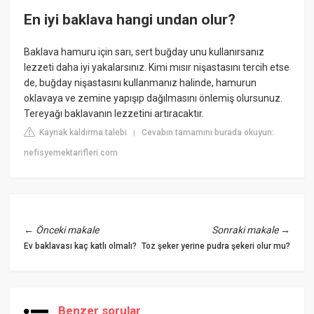
En iyi baklava hangi undan olur?
Baklava hamuru için sarı, sert buğday unu kullanırsanız
lezzeti daha iyi yakalarsınız. Kimi mısır nişastasını tercih etse
de, buğday nişastasını kullanmanız halinde, hamurun
oklavaya ve zemine yapışıp dağılmasını önlemiş olursunuz.
Tereyağı baklavanın lezzetini artıracaktır.
Kaynak kaldırma talebi
Cevabın tamamını burada okuyun:
|
nefisyemektarifleri.com
←
Önceki makale
Sonraki makale
→
Ev baklavası kaç katlı olmalı?
Toz şeker yerine pudra şekeri olur mu?
Benzer sorular