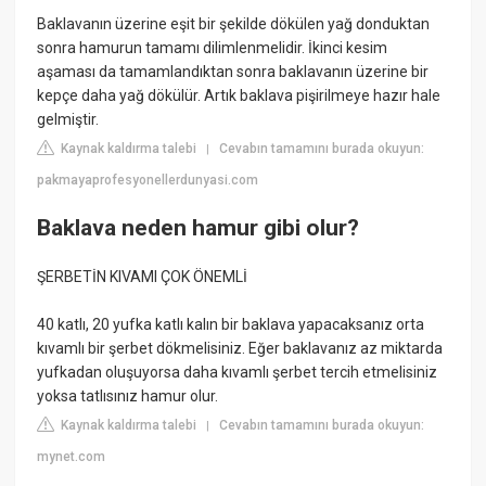
Baklavanın üzerine eşit bir şekilde dökülen yağ donduktan
sonra hamurun tamamı dilimlenmelidir. İkinci kesim
aşaması da tamamlandıktan sonra baklavanın üzerine bir
kepçe daha yağ dökülür. Artık baklava pişirilmeye hazır hale
gelmiştir.
Kaynak kaldırma talebi
Cevabın tamamını burada okuyun:
|
pakmayaprofesyonellerdunyasi.com
Baklava neden hamur gibi olur?
ŞERBETİN KIVAMI ÇOK ÖNEMLİ
40 katlı, 20 yufka katlı kalın bir baklava yapacaksanız orta
kıvamlı bir şerbet dökmelisiniz. Eğer baklavanız az miktarda
yufkadan oluşuyorsa daha kıvamlı şerbet tercih etmelisiniz
yoksa tatlısınız hamur olur.
Kaynak kaldırma talebi
Cevabın tamamını burada okuyun:
|
mynet.com