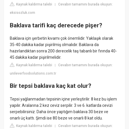
Kaynak kaldırma talebi
Cevabın tamamını burada okuyun:
|
eksisozluk.com
Baklava tarifi kaç derecede pişer?
Baklava için şerbetin kıvamı çok önemlidir. Yaklaşık olarak
35-40 dakika kadar pişirilmiş olmalıdır. Baklava da
hazırlandıktan sonra 200 derecelik taş tabanlı bir fırında 40-
45 dakika kadar pişirilmelidir.
Kaynak kaldırma talebi
Cevabın tamamını burada okuyun:
|
unileverfoodsolutions.com.tr
Bir tepsi baklava kaç kat olur?
Tepsi yağlanmadan tepsinin içine yerleştirilir. 8 kez bu işlem
yapılır. Aralarına 2 kez ceviz serpilir. 3 ve 6. katlarda cevizi
serpebilirsiniz. Daha önce yaptığım baklava 30 beze ve
onarlı üç kattı. Şimdi ise 80 beze ve onarlı 8 kat oldu.
Kaynak kaldırma talebi
Cevabın tamamını burada okuyun:
|