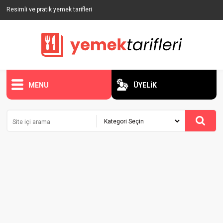
Resimli ve pratik yemek tarifleri
MENU
ÜYELİK