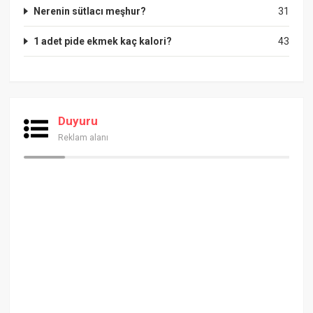
Nerenin sütlacı meşhur?
31
1 adet pide ekmek kaç kalori?
43
Duyuru
Reklam alanı