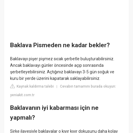
Baklava Pismeden ne kadar bekler?
Baklavayı pişer pişmez sıcak şerbetle buluşturabilirsiniz.
Ancak baklavayı günler öncesinde açıp sonrasında
şerbetleyebilirsiniz. Açtığınız baklavayı 3-5 gün soğuk ve
kuru bir yerde üzerini kapatarak saklayabilirsiniz.
Kaynak kaldırma talebi
Cevabın tamamını burada okuyun:
|
yeniakit.com.tr
Baklavanın iyi kabarması için ne
yapmalı?
Sirke ilavesiyle baklavalar o kıyır kıyır dokusunu daha kolay