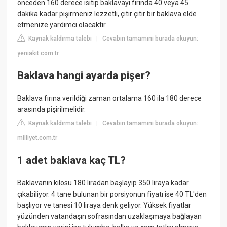
önceden 160 derece ısıtıp baklavayı fırında 40 veya 45
dakika kadar pişirmeniz lezzetli, çıtır çıtır bir baklava elde
etmenize yardımcı olacaktır.
Kaynak kaldırma talebi
Cevabın tamamını burada okuyun:
|
yeniakit.com.tr
Baklava hangi ayarda pişer?
Baklava fırına verildiği zaman ortalama 160 ila 180 derece
arasında pişirilmelidir.
Kaynak kaldırma talebi
Cevabın tamamını burada okuyun:
|
milliyet.com.tr
1 adet baklava kaç TL?
Baklavanın kilosu 180 liradan başlayıp 350 liraya kadar
çıkabiliyor. 4 tane bulunan bir porsiyonun fiyatı ise 40 TL'den
başlıyor ve tanesi 10 liraya denk geliyor. Yüksek fiyatlar
yüzünden vatandaşın sofrasından uzaklaşmaya bağlayan