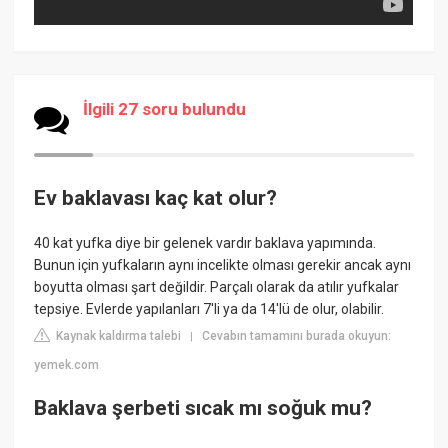
İlgili 27 soru bulundu
Ev baklavası kaç kat olur?
40 kat yufka diye bir gelenek vardır baklava yapımında.
Bunun için yufkaların aynı incelikte olması gerekir ancak aynı
boyutta olması şart değildir. Parçalı olarak da atılır yufkalar
tepsiye. Evlerde yapılanları 7'li ya da 14'lü de olur, olabilir.
Kaynak kaldırma talebi
Cevabın tamamını burada okuyun:
|
yemek.com
Baklava şerbeti sıcak mı soğuk mu?