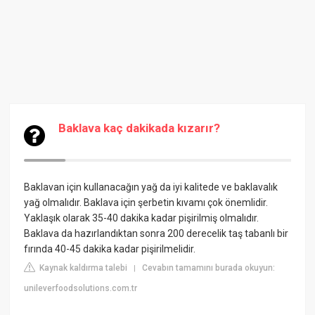
Baklava kaç dakikada kızarır?
Baklavan için kullanacağın yağ da iyi kalitede ve baklavalık
yağ olmalıdır. Baklava için şerbetin kıvamı çok önemlidir.
Yaklaşık olarak 35-40 dakika kadar pişirilmiş olmalıdır.
Baklava da hazırlandıktan sonra 200 derecelik taş tabanlı bir
fırında 40-45 dakika kadar pişirilmelidir.
Kaynak kaldırma talebi
Cevabın tamamını burada okuyun:
|
unileverfoodsolutions.com.tr