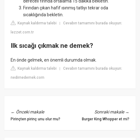
dereceli fırında ortalama 15 dakika bekletin.
Fırından çıkan hafif ısınmış tatlıyı tekrar oda
sıcaklığında bekletin.
Kaynak kaldırma talebi
Cevabın tamamını burada okuyun:
|
lezzet.com.tr
Ilk sıcağı çıkmak ne demek?
En önde gelmek, en önemli durumda olmak.
Kaynak kaldırma talebi
Cevabın tamamını burada okuyun:
|
nedirnedemek.com
←
Önceki makale
Sonraki makale
→
Pirinçten pirinç unu olur mu?
Burger King Whopper et mi?