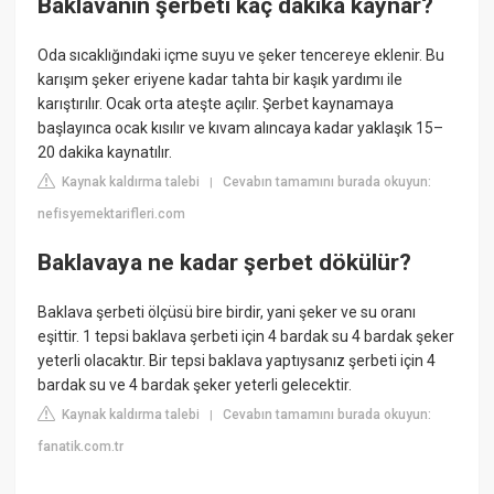
Baklavanın şerbeti kaç dakika kaynar?
Oda sıcaklığındaki içme suyu ve şeker tencereye eklenir. Bu
karışım şeker eriyene kadar tahta bir kaşık yardımı ile
karıştırılır. Ocak orta ateşte açılır. Şerbet kaynamaya
başlayınca ocak kısılır ve kıvam alıncaya kadar yaklaşık 15–
20 dakika kaynatılır.
Kaynak kaldırma talebi
Cevabın tamamını burada okuyun:
|
nefisyemektarifleri.com
Baklavaya ne kadar şerbet dökülür?
Baklava şerbeti ölçüsü bire birdir, yani şeker ve su oranı
eşittir. 1 tepsi baklava şerbeti için 4 bardak su 4 bardak şeker
yeterli olacaktır. Bir tepsi baklava yaptıysanız şerbeti için 4
bardak su ve 4 bardak şeker yeterli gelecektir.
Kaynak kaldırma talebi
Cevabın tamamını burada okuyun:
|
fanatik.com.tr