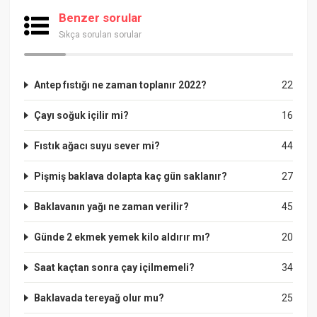
Benzer sorular
Sıkça sorulan sorular
Antep fıstığı ne zaman toplanır 2022?
22
Çayı soğuk içilir mi?
16
Fıstık ağacı suyu sever mi?
44
Pişmiş baklava dolapta kaç gün saklanır?
27
Baklavanın yağı ne zaman verilir?
45
Günde 2 ekmek yemek kilo aldırır mı?
20
Saat kaçtan sonra çay içilmemeli?
34
Baklavada tereyağ olur mu?
25