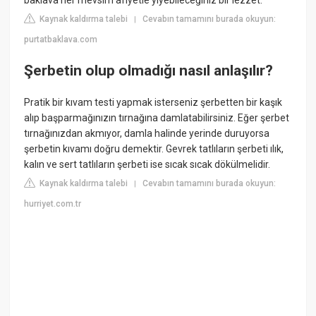
baklava her mevsim afiyetle yiyebileceğiniz bir lezzet.
Kaynak kaldırma talebi
Cevabın tamamını burada okuyun:
|
purtatbaklava.com
Şerbetin olup olmadığı nasıl anlaşılır?
Pratik bir kıvam testi yapmak isterseniz şerbetten bir kaşık
alıp başparmağınızın tırnağına damlatabilirsiniz. Eğer şerbet
tırnağınızdan akmıyor, damla halinde yerinde duruyorsa
şerbetin kıvamı doğru demektir. Gevrek tatlıların şerbeti ılık,
kalın ve sert tatlıların şerbeti ise sıcak sıcak dökülmelidir.
Kaynak kaldırma talebi
Cevabın tamamını burada okuyun:
|
hurriyet.com.tr