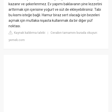
kazanır ve şekerlenmez. Ev yapımı baklavanın yine lezzetini
arttırmak için içerisine yoğurt ve süt de ekleyebilirsiniz. Tabi
bu kısmı isteğe bağlı. Hamur biraz sert olacağı için bezeleri
açmak için mutlaka nişasta kullanmak da bir diğer püf
noktası.
Kaynak kaldırma talebi
Cevabın tamamını burada okuyun:
|
yemek.com