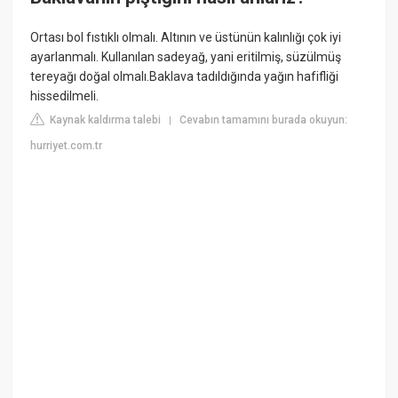
Ortası bol fıstıklı olmalı. Altının ve üstünün kalınlığı çok iyi
ayarlanmalı. Kullanılan sadeyağ, yani eritilmiş, süzülmüş
tereyağı doğal olmalı.Baklava tadıldığında yağın hafifliği
hissedilmeli.
Kaynak kaldırma talebi
Cevabın tamamını burada okuyun:
|
hurriyet.com.tr