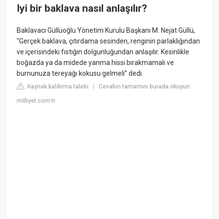
Iyi bir baklava nasıl anlaşılır?
Baklavacı Güllüoğlu Yönetim Kurulu Başkanı M. Nejat Güllü,
“Gerçek baklava, çıtırdama sesinden, renginin parlaklığından
ve içerisindeki fıstığın dolgunluğundan anlaşılır. Kesinlikle
boğazda ya da midede yanma hissi bırakmamalı ve
burnunuza tereyağı kokusu gelmeli” dedi.
Kaynak kaldırma talebi
Cevabın tamamını burada okuyun:
|
milliyet.com.tr