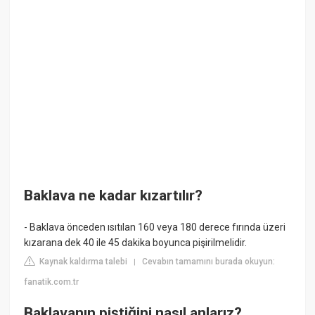
Baklava ne kadar kızartılır?
- Baklava önceden ısıtılan 160 veya 180 derece fırında üzeri
kızarana dek 40 ile 45 dakika boyunca pişirilmelidir.
Kaynak kaldırma talebi
Cevabın tamamını burada okuyun:
|
fanatik.com.tr
Baklavanın piştiğini nasıl anlarız?