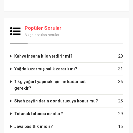
Popüler Sorular
Sıkça sorulan sorular
Kahve insana kilo verdirir mi?
20
Yağda kızarmış balık zararlı mı?
31
1 kg yoğurt yapmak için ne kadar süt
36
gerekir?
Siyah zeytin derin dondurucuya konur mu?
25
Tutanak tutunca ne olur?
29
Java basitlik midir?
15