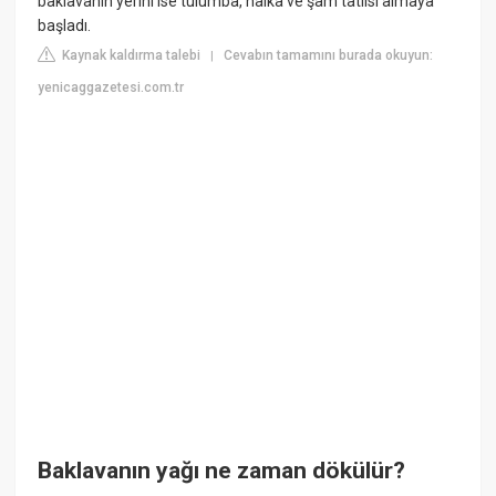
baklavanın yerini ise tulumba, halka ve şam tatlısı almaya
başladı.
Kaynak kaldırma talebi
Cevabın tamamını burada okuyun:
|
yenicaggazetesi.com.tr
Baklavanın yağı ne zaman dökülür?