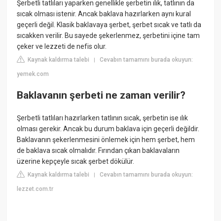
Şerbetli tatlıları yaparken genellikle şerbetin ılık, tatlının da
sıcak olması istenir. Ancak baklava hazırlarken aynı kural
geçerli değil. Klasik baklavaya şerbet, şerbet sıcak ve tatlı da
sıcakken verilir. Bu sayede şekerlenmez, şerbetini içine tam
çeker ve lezzeti de nefis olur.
Kaynak kaldırma talebi
Cevabın tamamını burada okuyun:
|
yemek.com
Baklavanın şerbeti ne zaman verilir?
Şerbetli tatlıları hazırlarken tatlının sıcak, şerbetin ise ılık
olması gerekir. Ancak bu durum baklava için geçerli değildir.
Baklavanın şekerlenmesini önlemek için hem şerbet, hem
de baklava sıcak olmalıdır. Fırından çıkan baklavaların
üzerine kepçeyle sıcak şerbet dökülür.
Kaynak kaldırma talebi
Cevabın tamamını burada okuyun:
|
lezzet.com.tr