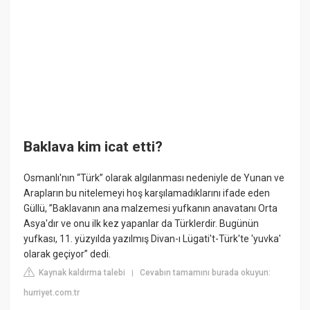
Baklava kim icat etti?
Osmanlı'nın “Türk” olarak algılanması nedeniyle de Yunan ve
Arapların bu nitelemeyi hoş karşılamadıklarını ifade eden
Güllü, ”Baklavanın ana malzemesi yufkanın anavatanı Orta
Asya'dır ve onu ilk kez yapanlar da Türklerdir. Bugünün
yufkası, 11. yüzyılda yazılmış Divan-ı Lügati't-Türk'te 'yuvka'
olarak geçiyor” dedi.
Kaynak kaldırma talebi
Cevabın tamamını burada okuyun:
|
hurriyet.com.tr