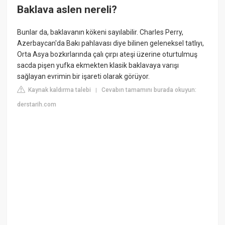
Baklava aslen nereli?
Bunlar da, baklavanın kökeni sayılabilir. Charles Perry,
Azerbaycan'da Bakı pahlavası diye bilinen geleneksel tatlıyı,
Orta Asya bozkırlarında çalı çırpı ateşi üzerine oturtulmuş
sacda pişen yufka ekmekten klasik baklavaya varışı
sağlayan evrimin bir işareti olarak görüyor.
Kaynak kaldırma talebi
Cevabın tamamını burada okuyun:
|
derstarih.com