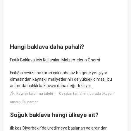
Hangi baklava daha pahali?
Fıstık Baklava İçin Kullanılan Malzemelerin Önemi
Fıstığın cevize nazaran çok daha az bölgede yetişiyor
olmasından kaynaklı maliyetlerinin de yüksek olması, bu
anlamda fıstıklı baklavayı daha değerli kılıyor.
Kaynak kaldırma talebi
Cevabın tamamını burada okuyun:
|
omergullu.com.tr
Soğuk baklava hangi ülkeye ait?
İlk kez Diyarbakır'da üretilmeye başlanan ve ardından