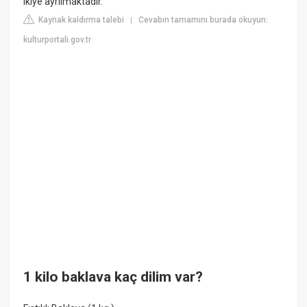
ikiye ayrılmaktadır.
Kaynak kaldırma talebi
Cevabın tamamını burada okuyun:
|
kulturportali.gov.tr
1 kilo baklava kaç dilim var?