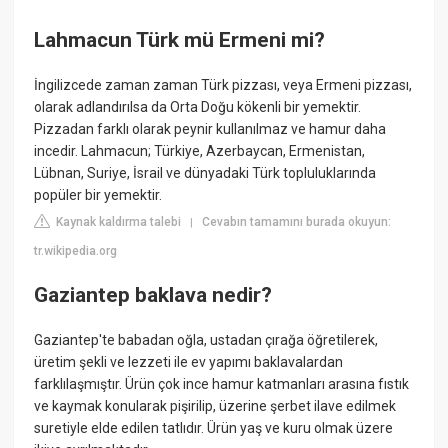
Lahmacun Türk mü Ermeni mi?
İngilizcede zaman zaman Türk pizzası, veya Ermeni pizzası,
olarak adlandırılsa da Orta Doğu kökenli bir yemektir.
Pizzadan farklı olarak peynir kullanılmaz ve hamur daha
incedir. Lahmacun; Türkiye, Azerbaycan, Ermenistan,
Lübnan, Suriye, İsrail ve dünyadaki Türk topluluklarında
popüler bir yemektir.
Kaynak kaldırma talebi
Cevabın tamamını burada okuyun:
|
tr.wikipedia.org
Gaziantep baklava nedir?
Gaziantep'te babadan oğla, ustadan çırağa öğretilerek,
üretim şekli ve lezzeti ile ev yapımı baklavalardan
farklılaşmıştır. Ürün çok ince hamur katmanları arasına fıstık
ve kaymak konularak pişirilip, üzerine şerbet ilave edilmek
suretiyle elde edilen tatlıdır. Ürün yaş ve kuru olmak üzere