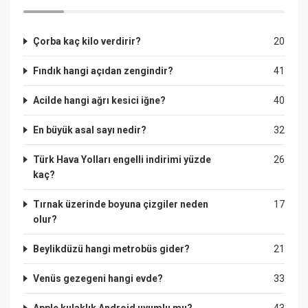
Çorba kaç kilo verdirir?
20
Fındık hangi açıdan zengindir?
41
Acilde hangi ağrı kesici iğne?
40
En büyük asal sayı nedir?
32
Türk Hava Yolları engelli indirimi yüzde
26
kaç?
Tırnak üzerinde boyuna çizgiler neden
17
olur?
Beylikdüzü hangi metrobüs gider?
21
Venüs gezegeni hangi evde?
33
Apple kulaklık Android uyumlu mu?
43