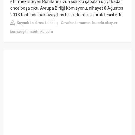
ettirmek isteyen Rumların uzun soluklu çabaları üç yıl kadar
önce boşa çıktı. Avrupa Birliği Komisyonu, nihayet 8 Ağustos
2013 tarihinde baklavayı has bir Türk tatlısı olarak tescil etti.
Kaynak kaldırma talebi
Cevabın tamamını burada okuyun:
|
konyaegitimsertifika.com