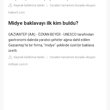
Kaynak kaldırma talebi
Cevabın tamamını burada okuyun:
|
haber3.com
Midye baklavayı ilk kim buldu?
GAZİANTEP (AA) - ÖZKAN BEYER - UNESCO tarafından
gastronomi dalında yaratıcı şehirler ağına dahil edilen
Gaziantep'te bir firma, "midye" şeklinde özel bir baklava
üretti.
Kaynak kaldırma talebi
Cevabın tamamını burada okuyun:
|
milliyet.com.tr