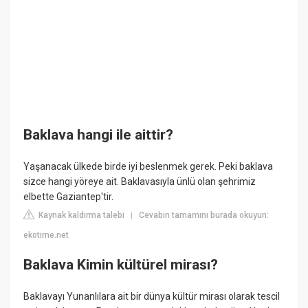
Baklava hangi ile aittir?
Yaşanacak ülkede birde iyi beslenmek gerek. Peki baklava
sizce hangi yöreye ait. Baklavasıyla ünlü olan şehrimiz
elbette Gaziantep'tir.
Kaynak kaldırma talebi
Cevabın tamamını burada okuyun:
|
ekotime.net
Baklava Kimin kültürel mirası?
Baklavayı Yunanlılara ait bir dünya kültür mirası olarak tescil