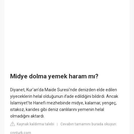
Midye dolma yemek haram mı?
Diyanet, Kur'an'da Maide Suresi'nde denizden elde edilen
yiyeceklerin helal olduğunun ifade edildiğini bildirdi. Ancak
İslamiyet'te Hanefi mezhebinde midye, kalamar, yengeç,
ıstakoz, karides gibi deniz canlılarını yemenin helal
olmadığını aktardı.
Kaynak kaldırma talebi
Cevabın tamamını burada okuyun:
|
cnnturk.com