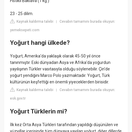
Fıstıklı Baklava (1 kg.)
23 - 25 dilim.
Kaynak kaldırma talebi
Cevabın tamamını burada okuyun:
|
yemeksepeti.com
Yoğurt hangi ülkede?
Yoğurt, Amerika'da yaklaşık olarak 45-50 yıl önce
tanınmıştır. Eski dünyadan Asya ve Afrika'da yoğurdun
yayılışının Türkler vasıtasıyla olduğu söylenebilir. Çin'de
yoğurt yendiğini Marco Polo yazmaktadır. Yoğurt, Türk
kültürünün keşfettiği en önemli yiyeceklerden birisidir.
Kaynak kaldırma talebi
Cevabın tamamını burada okuyun:
|
esk.gov.tr
Yoğurt Türklerin mi?
İlk kez Orta Asya Türkleri tarafından yapıldığı düşünülen ve
yüzyıllar içerisinde tüm dünyaya yayılan yoğurt, diğer dillerde