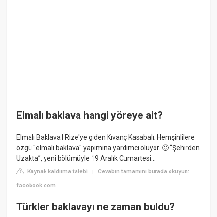
Elmalı baklava hangi yöreye ait?
Elmalı Baklava | Rize'ye giden Kıvanç Kasabalı, Hemşinlilere
özgü "elmalı baklava" yapımına yardımcı oluyor. 🙂 “Şehirden
Uzakta”, yeni bölümüyle 19 Aralık Cumartesi...
Kaynak kaldırma talebi
Cevabın tamamını burada okuyun:
|
facebook.com
Türkler baklavayı ne zaman buldu?