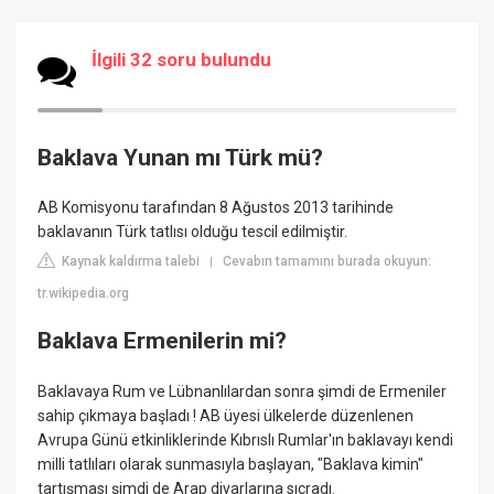
İlgili 32 soru bulundu
Baklava Yunan mı Türk mü?
AB Komisyonu tarafından 8 Ağustos 2013 tarihinde
baklavanın Türk tatlısı olduğu tescil edilmiştir.
Kaynak kaldırma talebi
Cevabın tamamını burada okuyun:
|
tr.wikipedia.org
Baklava Ermenilerin mi?
Baklavaya Rum ve Lübnanlılardan sonra şimdi de Ermeniler
sahip çıkmaya başladı ! AB üyesi ülkelerde düzenlenen
Avrupa Günü etkinliklerinde Kıbrıslı Rumlar'ın baklavayı kendi
milli tatlıları olarak sunmasıyla başlayan, "Baklava kimin"
tartışması şimdi de Arap diyarlarına sıçradı.