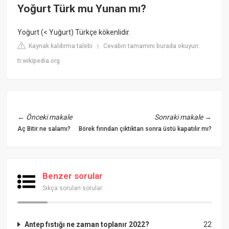
Yoğurt Türk mu Yunan mı?
Yoğurt (< Yuğurt) Türkçe kökenlidir.
Kaynak kaldırma talebi
Cevabın tamamını burada okuyun:
|
tr.wikipedia.org
←
Önceki makale
Sonraki makale
→
Aç Bitir ne salamı?
Börek fırından çıktıktan sonra üstü kapatılır mı?
Benzer sorular
Sıkça sorulan sorular
Antep fıstığı ne zaman toplanır 2022?
22