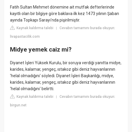
Fatih Sultan Mehmet dönemine ait mutfak defterlerinde
kayıtlı olan bir bilgiye göre baklava ilk kez 1473 yılının Şaban
ayında Topkapı Sarayı'nda pişirilmiştir.
Kaynak kaldırma talebi
Cevabın tamamını burada okuyun:
|
livapastacilik.com
Midye yemek caiz mi?
Diyanet İşleri Yüksek Kurulu, bir soruya verdiği yanıtta midye,
karides, kalamar, yengeç, ıstakoz gibi deniz hayvanlarının
'helal olmadığını' söyledi. Diyanet İşleri Başkanlığı, midye,
karides, kalamar, yengeç, ıstakoz gibi deniz hayvanlarının
'helal olmadığını' belirtti.
Kaynak kaldırma talebi
Cevabın tamamını burada okuyun:
|
birgun.net