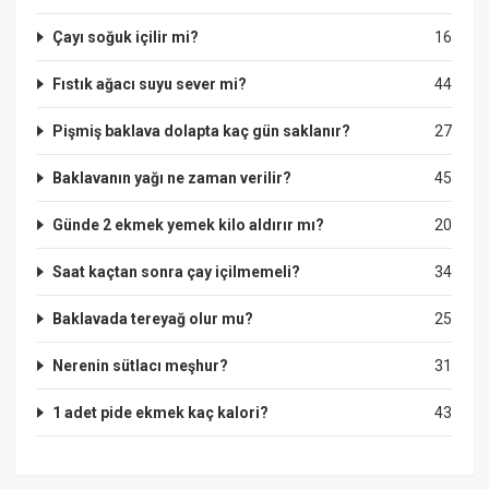
Çayı soğuk içilir mi?
16
Fıstık ağacı suyu sever mi?
44
Pişmiş baklava dolapta kaç gün saklanır?
27
Baklavanın yağı ne zaman verilir?
45
Günde 2 ekmek yemek kilo aldırır mı?
20
Saat kaçtan sonra çay içilmemeli?
34
Baklavada tereyağ olur mu?
25
Nerenin sütlacı meşhur?
31
1 adet pide ekmek kaç kalori?
43