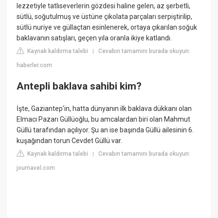
lezzetiyle tatlıseverlerin gözdesi haline gelen, az şerbetli,
sütlü, soğutulmuş ve üstüne çikolata parçaları serpiştirilip,
sütlü nuriye ve güllaçtan esinlenerek, ortaya çıkarılan soğuk
baklavanın satışları, geçen yıla oranla ikiye katlandı.
Kaynak kaldırma talebi
Cevabın tamamını burada okuyun:
|
haberler.com
Antepli baklava sahibi kim?
İşte, Gaziantep'in, hatta dünyanın ilk baklava dükkanı olan
Elmacı Pazarı Güllüoğlu, bu amcalardan biri olan Mahmut
Güllü tarafından açılıyor. Şu an ise başında Güllü ailesinin 6.
kuşağından torun Cevdet Güllü var.
Kaynak kaldırma talebi
Cevabın tamamını burada okuyun:
|
journavel.com