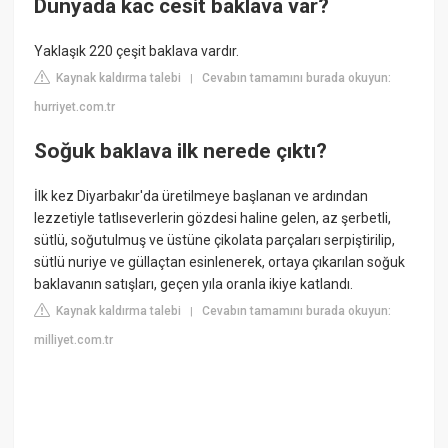
Dunyada kac cesit baklava var?
Yaklaşık 220 çeşit baklava vardır.
Kaynak kaldırma talebi
Cevabın tamamını burada okuyun:
|
hurriyet.com.tr
Soğuk baklava ilk nerede çıktı?
İlk kez Diyarbakır'da üretilmeye başlanan ve ardından
lezzetiyle tatlıseverlerin gözdesi haline gelen, az şerbetli,
sütlü, soğutulmuş ve üstüne çikolata parçaları serpiştirilip,
sütlü nuriye ve güllaçtan esinlenerek, ortaya çıkarılan soğuk
baklavanın satışları, geçen yıla oranla ikiye katlandı.
Kaynak kaldırma talebi
Cevabın tamamını burada okuyun:
|
milliyet.com.tr