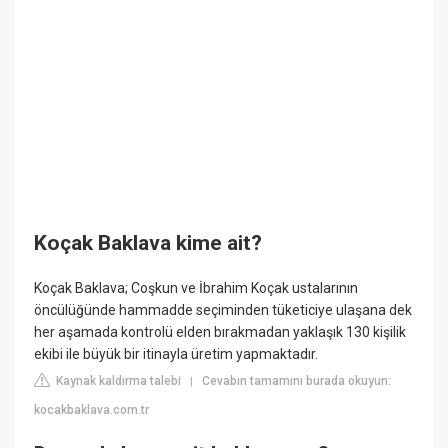
Koçak Baklava kime ait?
Koçak Baklava; Coşkun ve İbrahim Koçak ustalarının
öncülüğünde hammadde seçiminden tüketiciye ulaşana dek
her aşamada kontrolü elden bırakmadan yaklaşık 130 kişilik
ekibi ile büyük bir itinayla üretim yapmaktadır.
Kaynak kaldırma talebi
Cevabın tamamını burada okuyun:
|
kocakbaklava.com.tr