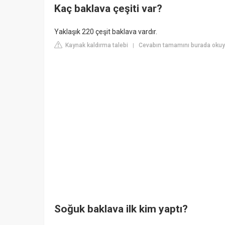
Kaç baklava çeşiti var?
Yaklaşık 220 çeşit baklava vardır.
Kaynak kaldırma talebi
Cevabın tamamını burada okuyu
|
Soğuk baklava ilk kim yaptı?