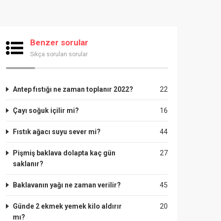
Benzer sorular
Sıkça sorulan sorular
Antep fıstığı ne zaman toplanır 2022?
22
Çayı soğuk içilir mi?
16
Fıstık ağacı suyu sever mi?
44
Pişmiş baklava dolapta kaç gün
27
saklanır?
Baklavanın yağı ne zaman verilir?
45
Günde 2 ekmek yemek kilo aldırır
20
mı?