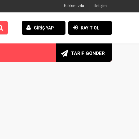
Hakkımızda
İletişim
GİRİŞ YAP
KAYIT OL
TARİF GÖNDER