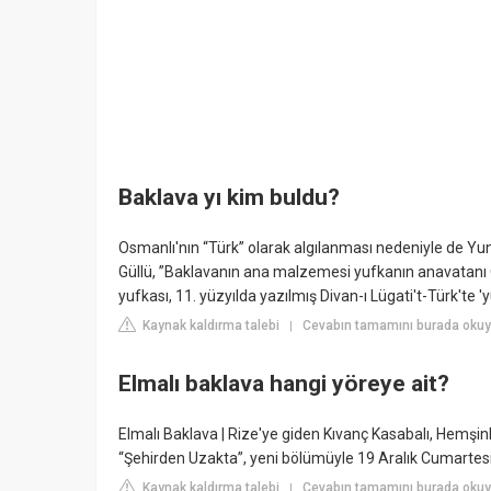
Baklava yı kim buldu?
Osmanlı'nın “Türk” olarak algılanması nedeniyle de Yun
Güllü, ”Baklavanın ana malzemesi yufkanın anavatanı O
yufkası, 11. yüzyılda yazılmış Divan-ı Lügati't-Türk'te '
Kaynak kaldırma talebi
Cevabın tamamını burada okuyu
|
Elmalı baklava hangi yöreye ait?
Elmalı Baklava | Rize'ye giden Kıvanç Kasabalı, Hemşinl
“Şehirden Uzakta”, yeni bölümüyle 19 Aralık Cumartesi.
Kaynak kaldırma talebi
Cevabın tamamını burada oku
|