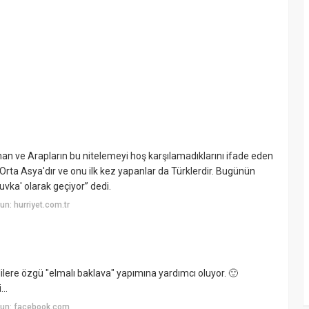
an ve Arapların bu nitelemeyi hoş karşılamadıklarını ifade eden
rta Asya'dır ve onu ilk kez yapanlar da Türklerdir. Bugünün
yuvka' olarak geçiyor” dedi.
n: hurriyet.com.tr
ilere özgü "elmalı baklava" yapımına yardımcı oluyor. 🙂
..
yun: facebook.com