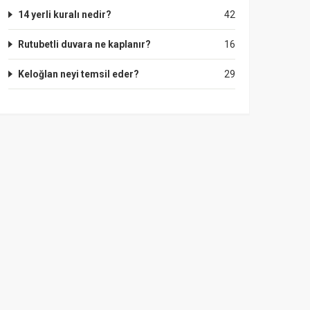
14 yerli kuralı nedir?
42
Rutubetli duvara ne kaplanır?
16
Keloğlan neyi temsil eder?
29