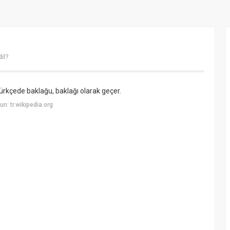
il?
Türkçede baklağu, baklağı olarak geçer.
: tr.wikipedia.org