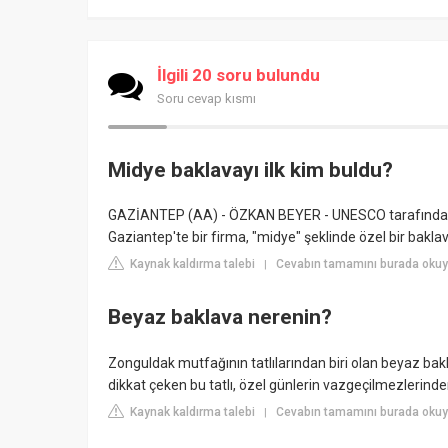
İlgili 20 soru bulundu
Soru cevap kısmı
Midye baklavayı ilk kim buldu?
GAZİANTEP (AA) - ÖZKAN BEYER - UNESCO tarafından ga
Gaziantep'te bir firma, "midye" şeklinde özel bir baklav
Kaynak kaldırma talebi
Cevabın tamamını burada okuyu
|
Beyaz baklava nerenin?
Zonguldak mutfağının tatlılarından biri olan beyaz bak
dikkat çeken bu tatlı, özel günlerin vazgeçilmezlerinden
Kaynak kaldırma talebi
Cevabın tamamını burada okuyu
|