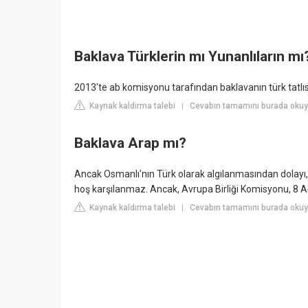
Baklava Türklerin mı Yunanlıların mı
2013'te ab komisyonu tarafından baklavanın türk tatlısı 
Kaynak kaldırma talebi
Cevabın tamamını burada okuy
|
Baklava Arap mı?
Ancak Osmanlı'nın Türk olarak algılanmasından dolayı, 
hoş karşılanmaz. Ancak, Avrupa Birliği Komisyonu, 8 Ağu
Kaynak kaldırma talebi
Cevabın tamamını burada okuy
|