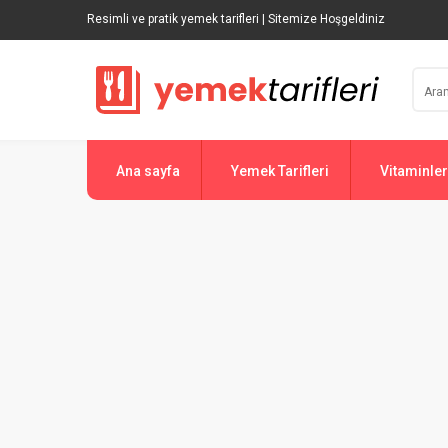
Resimli ve pratik yemek tarifleri | Sitemize Hoşgeldiniz
Ana sayfa
Yemek Tarifleri
Vitaminler