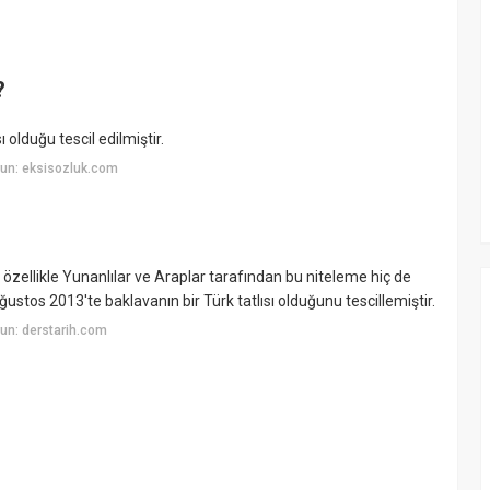
?
olduğu tescil edilmiştir.
un: eksisozluk.com
özellikle Yunanlılar ve Araplar tarafından bu niteleme hiç de
stos 2013'te baklavanın bir Türk tatlısı olduğunu tescillemiştir.
un: derstarih.com