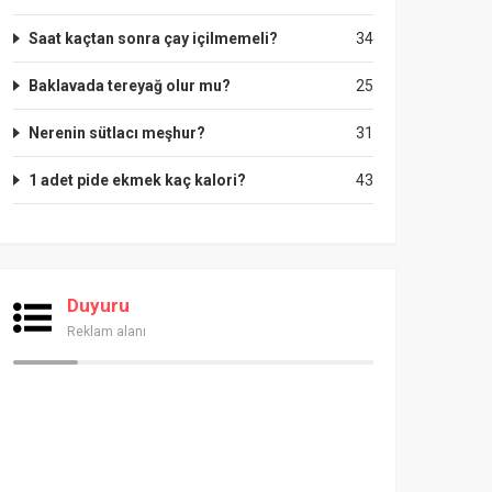
Saat kaçtan sonra çay içilmemeli?
34
Baklavada tereyağ olur mu?
25
Nerenin sütlacı meşhur?
31
1 adet pide ekmek kaç kalori?
43
Duyuru
Reklam alanı