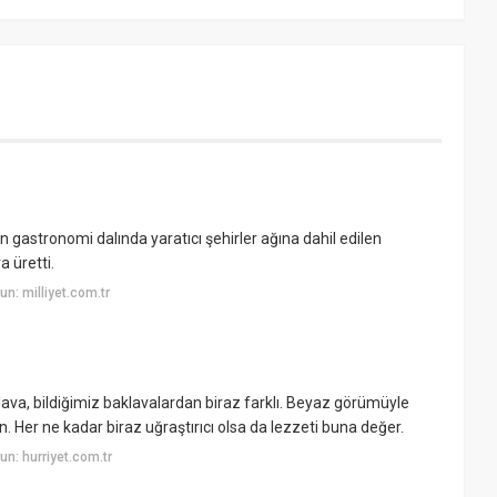
stronomi dalında yaratıcı şehirler ağına dahil edilen
a üretti.
n: milliyet.com.tr
lava, bildiğimiz baklavalardan biraz farklı. Beyaz görümüyle
. Her ne kadar biraz uğraştırıcı olsa da lezzeti buna değer.
n: hurriyet.com.tr