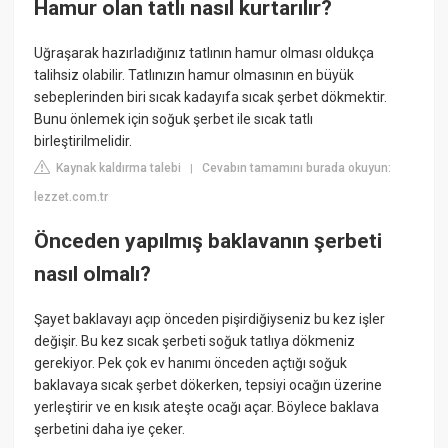
Hamur olan tatlı nasıl kurtarılır?
Uğraşarak hazırladığınız tatlının hamur olması oldukça
talihsiz olabilir. Tatlınızın hamur olmasının en büyük
sebeplerinden biri sıcak kadayıfa sıcak şerbet dökmektir.
Bunu önlemek için soğuk şerbet ile sıcak tatlı
birleştirilmelidir.
Kaynak kaldırma talebi
Cevabın tamamını burada okuyun:
|
lezzet.com.tr
Önceden yapılmış baklavanın şerbeti
nasıl olmalı?
Şayet baklavayı açıp önceden pişirdiğiyseniz bu kez işler
değişir. Bu kez sıcak şerbeti soğuk tatlıya dökmeniz
gerekiyor. Pek çok ev hanımı önceden açtığı soğuk
baklavaya sıcak şerbet dökerken, tepsiyi ocağın üzerine
yerleştirir ve en kısık ateşte ocağı açar. Böylece baklava
şerbetini daha iye çeker.