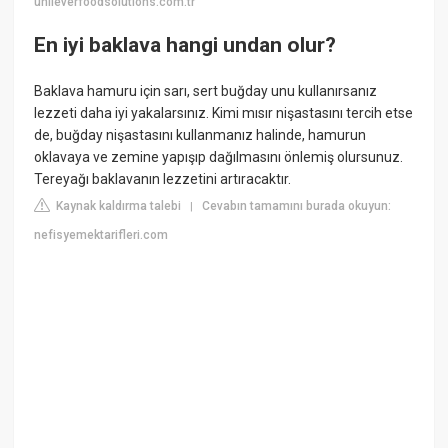
unileverfoodsolutions.com.tr
En iyi baklava hangi undan olur?
Baklava hamuru için sarı, sert buğday unu kullanırsanız
lezzeti daha iyi yakalarsınız. Kimi mısır nişastasını tercih etse
de, buğday nişastasını kullanmanız halinde, hamurun
oklavaya ve zemine yapışıp dağılmasını önlemiş olursunuz.
Tereyağı baklavanın lezzetini artıracaktır.
Kaynak kaldırma talebi
Cevabın tamamını burada okuyun:
|
nefisyemektarifleri.com