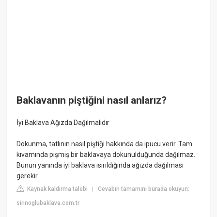
Baklavanın piştiğini nasıl anlarız?
İyi Baklava Ağızda Dağılmalıdır
Dokunma, tatlının nasıl piştiği hakkında da ipucu verir. Tam
kıvamında pişmiş bir baklavaya dokunulduğunda dağılmaz.
Bunun yanında iyi baklava ısırıldığında ağızda dağılması
gerekir.
Kaynak kaldırma talebi
Cevabın tamamını burada okuyun:
|
sirinoglubaklava.com.tr