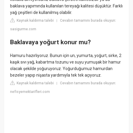
baklava yapımında kullanılan tereyağı kalitesi düşüktür. Farklı
yağ çeşitleri de kullanılmış olabilir.
Kaynak kaldırma talebi
Cevabın tamamını burada okuyun:
|
sasigurme.com
Baklavaya yoğurt konur mu?
Hamuru hazırlıyoruz. Bunun için un, yumurta, yoğurt, sirke, 2
kaşık sıvı yağ, kabartma tozunu ve suyu yumuşak bir hamur
olacak şekilde yoğuruyoruz. Yoğurduğumuz hamurdan
bezeler yapıp nişasta yardımıyla tek tek açıyoruz.
Kaynak kaldırma talebi
Cevabın tamamını burada okuyun:
|
nefisyemektarifleri.com