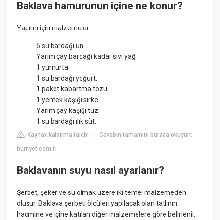
Baklava hamurunun içine ne konur?
Yapımı için malzemeler
5 su bardağı un.
Yarım çay bardağı kadar sıvı yağ
1 yumurta.
1 su bardağı yoğurt.
1 paket kabartma tozu.
1 yemek kaşığı sirke.
Yarım çay kaşığı tuz.
1 su bardağı ılık süt.
Kaynak kaldırma talebi
Cevabın tamamını burada okuyun:
|
hurriyet.com.tr
Baklavanın suyu nasıl ayarlanır?
Şerbet, şeker ve su olmak üzere iki temel malzemeden
oluşur. Baklava şerbeti ölçüleri yapılacak olan tatlının
hacmine ve içine katılan diğer malzemelere göre belirlenir.