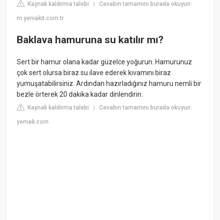
Kaynak kaldırma talebi
Cevabın tamamını burada okuyun:
|
m.yeniakit.com.tr
Baklava hamuruna su katılır mı?
Sert bir hamur olana kadar güzelce yoğurun. Hamurunuz
çok sert olursa biraz su ilave ederek kıvamını biraz
yumuşatabilirsiniz. Ardından hazırladığınız hamuru nemli bir
bezle örterek 20 dakika kadar dinlendirin.
Kaynak kaldırma talebi
Cevabın tamamını burada okuyun:
|
yemek.com