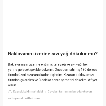
Baklavanın üzerine sıvı yağ dökülür mü?
Baklavamızın üzerine eritilmiş tereyağı ve sıvı yağı her
yerine gelecek şekilde dökelim. Önceden ısıtılmış 180 derece
fırında üzeri kızarana kadar pişirelim. Kızaran baklavamızı
fırından çıkaralım ve 3 dakika sonra şerbetini dökelim. Afiyet
olsun.
Kaynak kaldırma talebi
Cevabın tamamını burada okuyun:
|
nefisyemektarifleri.com