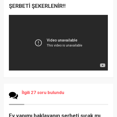
ŞERBETİ ŞEKERLENİR‼️
İlgili 27 soru bulundu
Ev yapımı baklavanın şerbeti sıcak mı