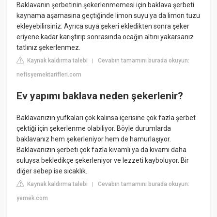
Baklavanın şerbetinin şekerlenmemesi için baklava şerbeti
kaynama aşamasına geçtiğinde limon suyu ya da limon tuzu
ekleyebilirsiniz. Ayrıca suya şekeri ekledikten sonra şeker
eriyene kadar karıştırıp sonrasında ocağın altını yakarsanız
tatlınız şekerlenmez.
Kaynak kaldırma talebi
Cevabın tamamını burada okuyun:
|
nefisyemektarifleri.com
Ev yapımı baklava neden şekerlenir?
Baklavanızın yufkaları çok kalınsa içerisine çok fazla şerbet
çektiği için şekerlenme olabiliyor. Böyle durumlarda
baklavanız hem şekerleniyor hem de hamurlaşıyor.
Baklavanızın şerbeti çok fazla kıvamlı ya da kıvamı daha
suluysa bekledikçe şekerleniyor ve lezzeti kayboluyor. Bir
diğer sebep ise sıcaklık.
Kaynak kaldırma talebi
Cevabın tamamını burada okuyun:
|
yemek.com