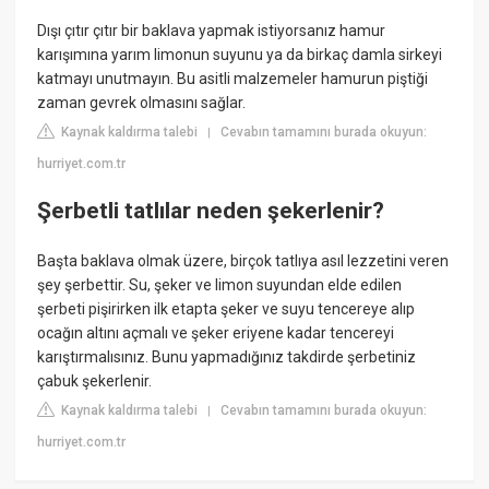
Dışı çıtır çıtır bir baklava yapmak istiyorsanız hamur
karışımına yarım limonun suyunu ya da birkaç damla sirkeyi
katmayı unutmayın. Bu asitli malzemeler hamurun piştiği
zaman gevrek olmasını sağlar.
Kaynak kaldırma talebi
Cevabın tamamını burada okuyun:
|
hurriyet.com.tr
Şerbetli tatlılar neden şekerlenir?
Başta baklava olmak üzere, birçok tatlıya asıl lezzetini veren
şey şerbettir. Su, şeker ve limon suyundan elde edilen
şerbeti pişirirken ilk etapta şeker ve suyu tencereye alıp
ocağın altını açmalı ve şeker eriyene kadar tencereyi
karıştırmalısınız. Bunu yapmadığınız takdirde şerbetiniz
çabuk şekerlenir.
Kaynak kaldırma talebi
Cevabın tamamını burada okuyun:
|
hurriyet.com.tr