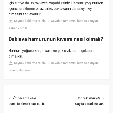
için süt ya da un takviyesi yapabilirsiniz. Hamuru yoğururken
içerisine eklenen biraz sirke, baklavanın daha kıyır kıyır
olmasını sağlayabilir.
Kaynak kaldırma talebi
Cevabın tamamını burada okuyun:
|
sabah.com.tr
Baklava hamurunun kıvamı nasıl olmalı?
Hamuru yoğururken, kıvamı ne çok cıvık ne de çok sert
olmalıdır.
Kaynak kaldırma talebi
Cevabın tamamını burada okuyun:
|
omergullu.com.tr
←
Önceki makale
Sonraki makale
→
2008 de ekmek kaç TL idi?
Cayda zararli ne var?