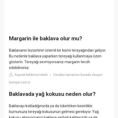
Margarin ile baklava olur mu?
Baklavanın lezzetinin önemli bir kısmı tereyağından geliyor.
Bu nedenle baklava yaparken tereyağı kullanmaya özen
gösterin. Tereyağı sevmiyorsanız margarin tercih
edebilirsiniz.
Kaynak kaldırma talebi
Cevabın tamamını burada okuyun:
|
hurriyet.com.tr
Baklavada yağ kokusu neden olur?
Baklavayı kokladığınızda ya da tüketirken kesinlikle
burnunuza tereyağı kokusunun gelmesi gerekiyor. Yağ
kokusu almıyorsanız baklava şerbeti kalitesizdir ya da