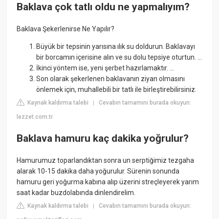
Baklava çok tatlı oldu ne yapmalıyım?
Baklava Şekerlenirse Ne Yapılır?
Büyük bir tepsinin yarısına ılık su doldurun. Baklavayı
bir borcamın içerisine alın ve su dolu tepsiye oturtun. ...
İkinci yöntem ise, yeni şerbet hazırlamaktır. ...
Son olarak şekerlenen baklavanın ziyan olmasını
önlemek için, muhallebili bir tatlı ile birleştirebilirsiniz.
Kaynak kaldırma talebi
Cevabın tamamını burada okuyun:
|
lezzet.com.tr
Baklava hamuru kaç dakika yoğrulur?
Hamurumuz toparlandıktan sonra un serptiğimiz tezgaha
alarak 10-15 dakika daha yoğurulur. Sürenin sonunda
hamuru geri yoğurma kabına alıp üzerini streçleyerek yarım
saat kadar buzdolabında dinlendirelim.
Kaynak kaldırma talebi
Cevabın tamamını burada okuyun:
|