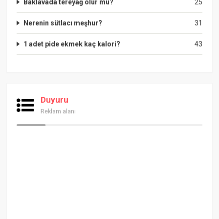
Baklavada tereyağ olur mu?
25
Nerenin sütlacı meşhur?
31
1 adet pide ekmek kaç kalori?
43
Duyuru
Reklam alanı