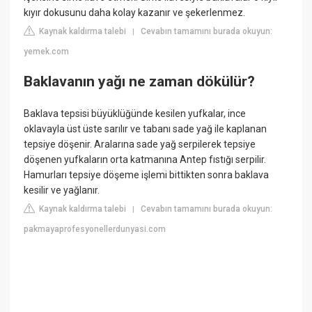
kıyır dokusunu daha kolay kazanır ve şekerlenmez.
Kaynak kaldırma talebi
Cevabın tamamını burada okuyun:
|
yemek.com
Baklavanın yağı ne zaman dökülür?
Baklava tepsisi büyüklüğünde kesilen yufkalar, ince
oklavayla üst üste sarılır ve tabanı sade yağ ile kaplanan
tepsiye döşenir. Aralarına sade yağ serpilerek tepsiye
döşenen yufkaların orta katmanına Antep fıstığı serpilir.
Hamurları tepsiye döşeme işlemi bittikten sonra baklava
kesilir ve yağlanır.
Kaynak kaldırma talebi
Cevabın tamamını burada okuyun:
|
pakmayaprofesyonellerdunyasi.com