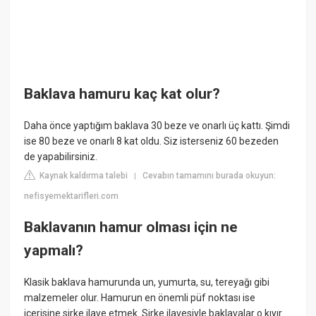
Baklava hamuru kaç kat olur?
Daha önce yaptığım baklava 30 beze ve onarlı üç kattı. Şimdi
ise 80 beze ve onarlı 8 kat oldu. Siz isterseniz 60 bezeden
de yapabilirsiniz.
Kaynak kaldırma talebi
Cevabın tamamını burada okuyun:
|
nefisyemektarifleri.com
Baklavanın hamur olması için ne
yapmalı?
Klasik baklava hamurunda un, yumurta, su, tereyağı gibi
malzemeler olur. Hamurun en önemli püf noktası ise
içerisine sirke ilave etmek. Sirke ilavesiyle baklavalar o kıyır