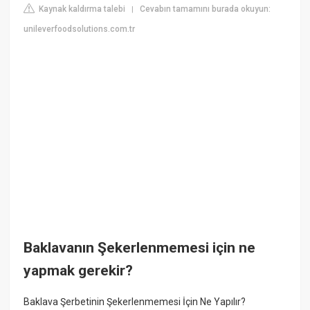
Kaynak kaldırma talebi
Cevabın tamamını burada okuyun:
|
unileverfoodsolutions.com.tr
Baklavanın Şekerlenmemesi için ne
yapmak gerekir?
Baklava Şerbetinin Şekerlenmemesi İçin Ne Yapılır?