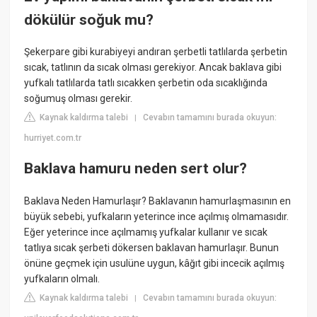
dökülür soğuk mu?
Şekerpare gibi kurabiyeyi andıran şerbetli tatlılarda şerbetin
sıcak, tatlının da sıcak olması gerekiyor. Ancak baklava gibi
yufkalı tatlılarda tatlı sıcakken şerbetin oda sıcaklığında
soğumuş olması gerekir.
Kaynak kaldırma talebi
Cevabın tamamını burada okuyun:
|
hurriyet.com.tr
Baklava hamuru neden sert olur?
Baklava Neden Hamurlaşır? Baklavanın hamurlaşmasının en
büyük sebebi, yufkaların yeterince ince açılmış olmamasıdır.
Eğer yeterince ince açılmamış yufkalar kullanır ve sıcak
tatlıya sıcak şerbeti dökersen baklavan hamurlaşır. Bunun
önüne geçmek için usulüne uygun, kâğıt gibi incecik açılmış
yufkaların olmalı.
Kaynak kaldırma talebi
Cevabın tamamını burada okuyun:
|