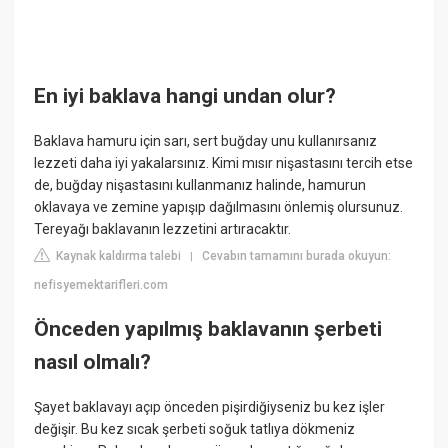
En iyi baklava hangi undan olur?
Baklava hamuru için sarı, sert buğday unu kullanırsanız
lezzeti daha iyi yakalarsınız. Kimi mısır nişastasını tercih etse
de, buğday nişastasını kullanmanız halinde, hamurun
oklavaya ve zemine yapışıp dağılmasını önlemiş olursunuz.
Tereyağı baklavanın lezzetini artıracaktır.
Kaynak kaldırma talebi
Cevabın tamamını burada okuyun:
|
nefisyemektarifleri.com
Önceden yapılmış baklavanın şerbeti
nasıl olmalı?
Şayet baklavayı açıp önceden pişirdiğiyseniz bu kez işler
değişir. Bu kez sıcak şerbeti soğuk tatlıya dökmeniz