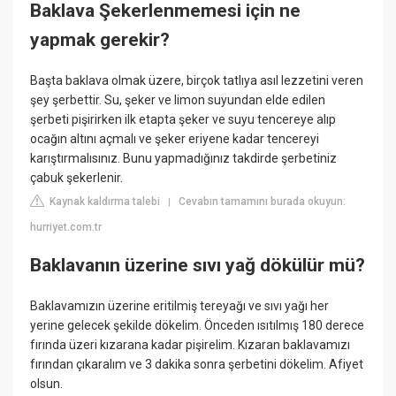
Baklava Şekerlenmemesi için ne
yapmak gerekir?
Başta baklava olmak üzere, birçok tatlıya asıl lezzetini veren
şey şerbettir. Su, şeker ve limon suyundan elde edilen
şerbeti pişirirken ilk etapta şeker ve suyu tencereye alıp
ocağın altını açmalı ve şeker eriyene kadar tencereyi
karıştırmalısınız. Bunu yapmadığınız takdirde şerbetiniz
çabuk şekerlenir.
Kaynak kaldırma talebi
Cevabın tamamını burada okuyun:
|
hurriyet.com.tr
Baklavanın üzerine sıvı yağ dökülür mü?
Baklavamızın üzerine eritilmiş tereyağı ve sıvı yağı her
yerine gelecek şekilde dökelim. Önceden ısıtılmış 180 derece
fırında üzeri kızarana kadar pişirelim. Kızaran baklavamızı
fırından çıkaralım ve 3 dakika sonra şerbetini dökelim. Afiyet
olsun.