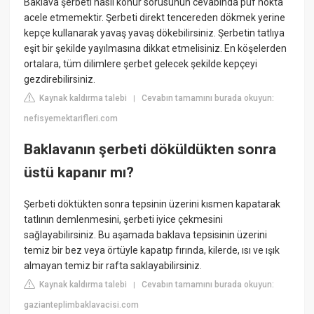
Baklava şerbeti nasıl konur sorusunun cevabında püf nokta
acele etmemektir. Şerbeti direkt tencereden dökmek yerine
kepçe kullanarak yavaş yavaş dökebilirsiniz. Şerbetin tatlıya
eşit bir şekilde yayılmasına dikkat etmelisiniz. En köşelerden
ortalara, tüm dilimlere şerbet gelecek şekilde kepçeyi
gezdirebilirsiniz.
Kaynak kaldırma talebi
Cevabın tamamını burada okuyun:
|
nefisyemektarifleri.com
Baklavanın şerbeti döküldükten sonra
üstü kapanır mı?
Şerbeti döktükten sonra tepsinin üzerini kısmen kapatarak
tatlının demlenmesini, şerbeti iyice çekmesini
sağlayabilirsiniz. Bu aşamada baklava tepsisinin üzerini
temiz bir bez veya örtüyle kapatıp fırında, kilerde, ısı ve ışık
almayan temiz bir rafta saklayabilirsiniz.
Kaynak kaldırma talebi
Cevabın tamamını burada okuyun:
|
gazianteplimbaklavacisi.com