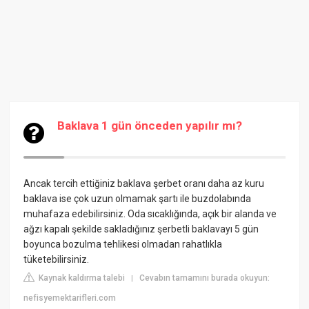
Baklava 1 gün önceden yapılır mı?
Ancak tercih ettiğiniz baklava şerbet oranı daha az kuru
baklava ise çok uzun olmamak şartı ile buzdolabında
muhafaza edebilirsiniz. Oda sıcaklığında, açık bir alanda ve
ağzı kapalı şekilde sakladığınız şerbetli baklavayı 5 gün
boyunca bozulma tehlikesi olmadan rahatlıkla
tüketebilirsiniz.
Kaynak kaldırma talebi
Cevabın tamamını burada okuyun:
|
nefisyemektarifleri.com