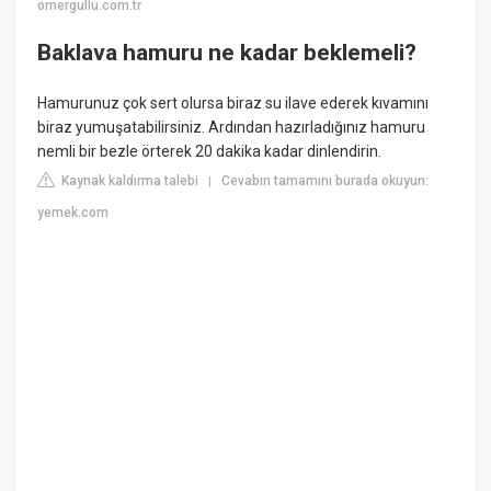
omergullu.com.tr
Baklava hamuru ne kadar beklemeli?
Hamurunuz çok sert olursa biraz su ilave ederek kıvamını
biraz yumuşatabilirsiniz. Ardından hazırladığınız hamuru
nemli bir bezle örterek 20 dakika kadar dinlendirin.
Kaynak kaldırma talebi
Cevabın tamamını burada okuyun:
|
yemek.com