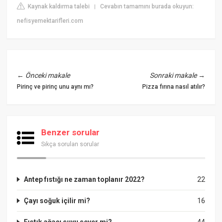
Kaynak kaldırma talebi
Cevabın tamamını burada okuyun:
|
nefisyemektarifleri.com
←
Önceki makale
Sonraki makale
→
Pirinç ve pirinç unu aynı mı?
Pizza fırına nasıl atılır?
Benzer sorular
Sıkça sorulan sorular
Antep fıstığı ne zaman toplanır 2022?
22
Çayı soğuk içilir mi?
16
Fıstık ağacı suyu sever mi?
44