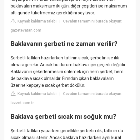
baklavaları maksimum iki gün; diğer çeşitleri ise maksimum
altı günde tüketmemiz gerektiğini söylüyor.
Kaynak kaldırma talebi
Cevabın tamamını burada okuyun:
|
gazetevatan.com
Baklavanın şerbeti ne zaman verilir?
Şerbetli tatlıları hazırlarken tatlının sıcak, şerbetin ise ılık
olması gerekir. Ancak bu durum baklava için geçerli değildir.
Baklavanın şekerlenmesini önlemek için hem şerbet, hem
de baklava sıcak olmalıdır. Fırından çıkan baklavaların
üzerine kepçeyle sıcak şerbet dökülür.
Kaynak kaldırma talebi
Cevabın tamamını burada okuyun:
|
lezzet.com.tr
Baklava şerbeti sıcak mı soğuk mu?
Şerbetli tatlıları yaparken genellikle şerbetin ılık, tatlının da
sıcak olması istenir. Ancak baklava hazırlarken aynı kural