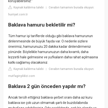
koruyabilirsiniz.”
Kaynak kaldırma talebi
Cevabın tamamını burada okuyun:
|
hurriyet.com.tr
Baklava hamuru bekletilir mi?
Tüm hamur işi tariflerde olduğu gibi baklava hamurunun
dinlenmesinde de büyük fayda var. O nedenle sizlere
önerimiz, hamurunuzu 20 dakika kadar dinlendirmeniz
yönünde. Böylelikle hamurunuzun daha kıvamlı, daha
lezzetli hale gelmesine ve yufkaların daha rahat açılmasına
katkı sağlamış olacaksınız.
Kaynak kaldırma talebi
Cevabın tamamını burada okuyun:
|
mutfaginyildizi.com
Baklava 2 gün önceden yapılır mı?
Ancak tercih ettiğiniz baklava şerbet oranı daha az kuru
baklava ise çok uzun olmamak şartı ile buzdolabında
muhafaza edebilirsiniz. Oda sıcaklığında, açık bir alanda ve