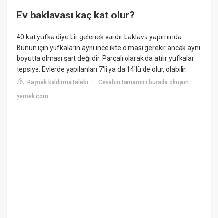
Ev baklavası kaç kat olur?
40 kat yufka diye bir gelenek vardır baklava yapımında.
Bunun için yufkaların aynı incelikte olması gerekir ancak aynı
boyutta olması şart değildir. Parçalı olarak da atılır yufkalar
tepsiye. Evlerde yapılanları 7'li ya da 14'lü de olur, olabilir.
Kaynak kaldırma talebi
Cevabın tamamını burada okuyun:
|
yemek.com