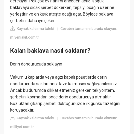
gerekiyor. Pek çok ev hanımı önceden açtığı soğuk
baklavaya sıcak şerbet dökerken, tepsiyi ocağın üzerine
yerleştirir ve en kısık ateşte ocağı açar. Böylece baklava
şerbetini daha iye çeker.
Kaynak kaldırma talebi
Cevabın tamamını burada okuyun:
|
m.yeniakit.com.tr
Kalan baklava nasıl saklanır?
Derin dondurucuda saklayın
Vakumlu kaplarda veya ağzı kapalı poşetlerde derin
dondurucuda saklarsanız taze kalmasını sağlayabilirsiniz.
Ancak bu durumda dikkat etmeniz gereken tek yöntem,
şerbetini koymadan önce derin dondurucuya atmaktır.
Buzluktan çıkarıp şerbeti döktüğünüzde ilk günkü tazeliğini
koruyacaktır.
Kaynak kaldırma talebi
Cevabın tamamını burada okuyun:
|
milliyet.com.tr