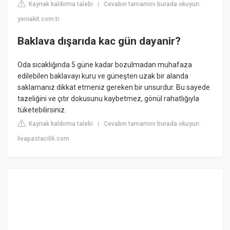
Kaynak kaldırma talebi
Cevabın tamamını burada okuyun:
|
yeniakit.com.tr
Baklava dışarıda kac gün dayanir?
Oda sıcaklığında 5 güne kadar bozulmadan muhafaza
edilebilen baklavayı kuru ve güneşten uzak bir alanda
saklamanız dikkat etmeniz gereken bir unsurdur. Bu sayede
tazeliğini ve çıtır dokusunu kaybetmez, gönül rahatlığıyla
tüketebilirsiniz.
Kaynak kaldırma talebi
Cevabın tamamını burada okuyun:
|
livapastacilik.com