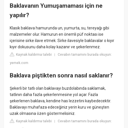
Baklavanın Yumuşamaması için ne
yapılır?
Klasik baklava hamurunda un, yumurta, su, tereyağı gibi
malzemeler olur. Hamurun en önemli püf noktası ise
içerisine sirke ilave etmek. Sirke ilavesiyle baklavalar o kıyır
kıyır dokusunu daha kolay kazanır ve şekerlenmez.
Kaynak kaldırma talebi
Cevabın tamamını burada okuyun:
|
yemek.com
Baklava piştikten sonra nasıl saklanır?
Şekerli bir tatlı olan baklavayı buzdolabında saklamak,
tatlının daha fazla şekerlenmesine yol açar. Fazla
şekerlenen baklava, kendine has lezzetini kaybedecektir.
Baklavayı muhafaza edeceğiniz yerin kuru ve güneşten
uzak olmasına özen göstermelisiniz.
Kaynak kaldırma talebi
Cevabın tamamını burada okuyun:
|