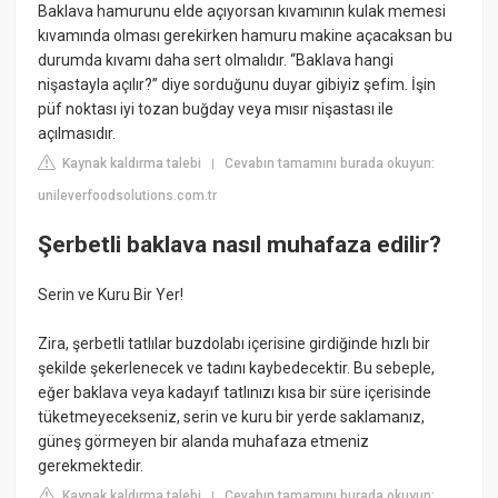
Baklava hamurunu elde açıyorsan kıvamının kulak memesi
kıvamında olması gerekirken hamuru makine açacaksan bu
durumda kıvamı daha sert olmalıdır. “Baklava hangi
nişastayla açılır?” diye sorduğunu duyar gibiyiz şefim. İşin
püf noktası iyi tozan buğday veya mısır nişastası ile
açılmasıdır.
Kaynak kaldırma talebi
Cevabın tamamını burada okuyun:
|
unileverfoodsolutions.com.tr
Şerbetli baklava nasıl muhafaza edilir?
Serin ve Kuru Bir Yer!
Zira, şerbetli tatlılar buzdolabı içerisine girdiğinde hızlı bir
şekilde şekerlenecek ve tadını kaybedecektir. Bu sebeple,
eğer baklava veya kadayıf tatlınızı kısa bir süre içerisinde
tüketmeyecekseniz, serin ve kuru bir yerde saklamanız,
güneş görmeyen bir alanda muhafaza etmeniz
gerekmektedir.
Kaynak kaldırma talebi
Cevabın tamamını burada okuyun:
|