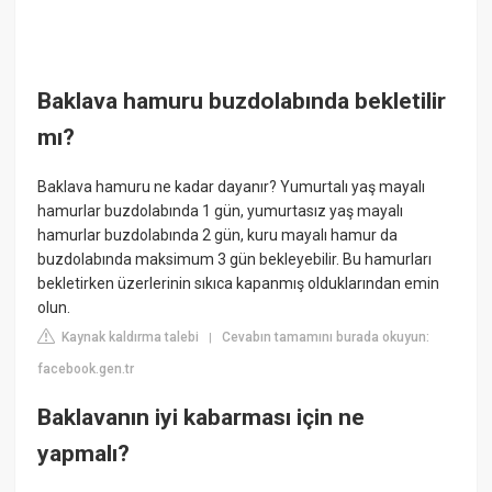
Baklava hamuru buzdolabında bekletilir
mı?
Baklava hamuru ne kadar dayanır? Yumurtalı yaş mayalı
hamurlar buzdolabında 1 gün, yumurtasız yaş mayalı
hamurlar buzdolabında 2 gün, kuru mayalı hamur da
buzdolabında maksimum 3 gün bekleyebilir. Bu hamurları
bekletirken üzerlerinin sıkıca kapanmış olduklarından emin
olun.
Kaynak kaldırma talebi
Cevabın tamamını burada okuyun:
|
facebook.gen.tr
Baklavanın iyi kabarması için ne
yapmalı?