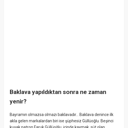
Baklava yapıldıktan sonra ne zaman
yenir?
Bayramın olmazsa olmazı baklavadır... Baklava denince ilk
akla gelen markalardan biri ise şüphesiz Güllüoğlu. Beşinci
kuşak patron Faruk Güllüoğlu, içinde kaymak, süt olan