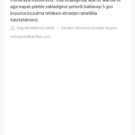
ağzı kapalı şekilde sakladığınız şerbetli baklavayı 5 gün
boyunca bozulma tehlikesi olmadan rahatlıkla
tüketebilirsiniz.
Kaynak kaldırma talebi
Cevabın tamamını burada okuyun:
|
nefisyemektarifleri.com