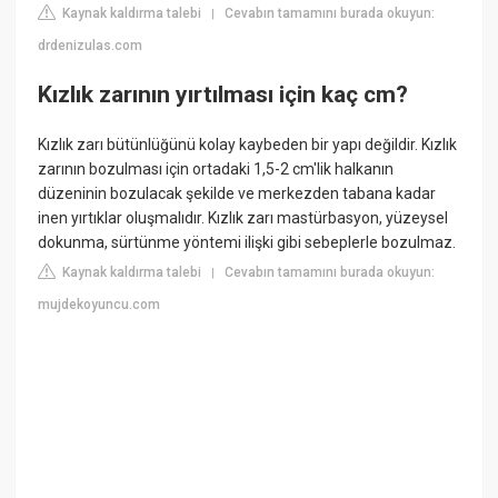
Kaynak kaldırma talebi
Cevabın tamamını burada okuyun:
|
drdenizulas.com
Kızlık zarının yırtılması için kaç cm?
Kızlık zarı bütünlüğünü kolay kaybeden bir yapı değildir. Kızlık
zarının bozulması için ortadaki 1,5-2 cm'lik halkanın
düzeninin bozulacak şekilde ve merkezden tabana kadar
inen yırtıklar oluşmalıdır. Kızlık zarı mastürbasyon, yüzeysel
dokunma, sürtünme yöntemi ilişki gibi sebeplerle bozulmaz.
Kaynak kaldırma talebi
Cevabın tamamını burada okuyun:
|
mujdekoyuncu.com