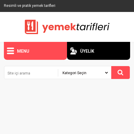
Resimli ve pratik yemek tarifleri
MENU
ÜYELİK