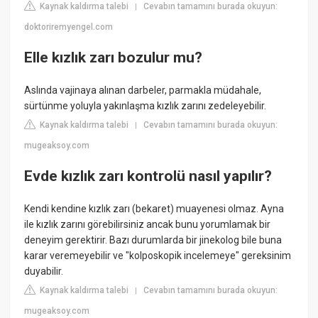
Kaynak kaldırma talebi
Cevabın tamamını burada okuyun:
|
doktoriremyengel.com
Elle kızlık zarı bozulur mu?
Aslında vajinaya alınan darbeler, parmakla müdahale,
sürtünme yoluyla yakınlaşma kızlık zarını zedeleyebilir.
Kaynak kaldırma talebi
Cevabın tamamını burada okuyun:
|
mugeaksoy.com
Evde kızlık zarı kontrolü nasıl yapılır?
Kendi kendine kızlık zarı (bekaret) muayenesi olmaz. Ayna
ile kızlık zarını görebilirsiniz ancak bunu yorumlamak bir
deneyim gerektirir. Bazı durumlarda bir jinekolog bile buna
karar veremeyebilir ve "kolposkopik incelemeye" gereksinim
duyabilir.
Kaynak kaldırma talebi
Cevabın tamamını burada okuyun:
|
mugeaksoy.com