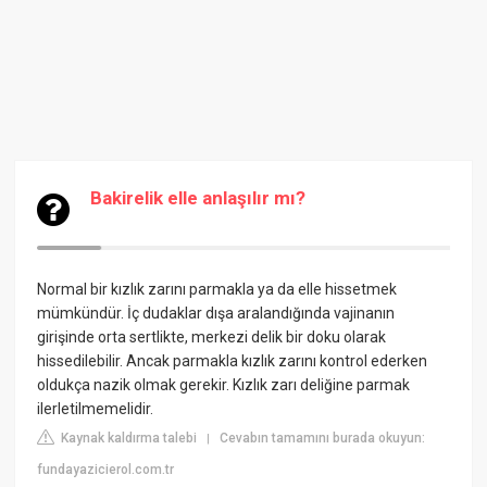
Bakirelik elle anlaşılır mı?
Normal bir kızlık zarını parmakla ya da elle hissetmek
mümkündür. İç dudaklar dışa aralandığında vajinanın
girişinde orta sertlikte, merkezi delik bir doku olarak
hissedilebilir. Ancak parmakla kızlık zarını kontrol ederken
oldukça nazik olmak gerekir. Kızlık zarı deliğine parmak
ilerletilmemelidir.
Kaynak kaldırma talebi
Cevabın tamamını burada okuyun:
|
fundayazicierol.com.tr