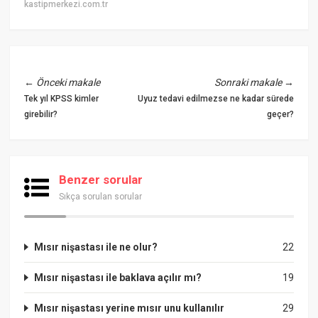
kastipmerkezi.com.tr
←
Önceki makale
Sonraki makale
→
Tek yıl KPSS kimler
Uyuz tedavi edilmezse ne kadar sürede
girebilir?
geçer?
Benzer sorular
Sıkça sorulan sorular
Mısır nişastası ile ne olur?
22
Mısır nişastası ile baklava açılır mı?
19
Mısır nişastası yerine mısır unu kullanılır
29