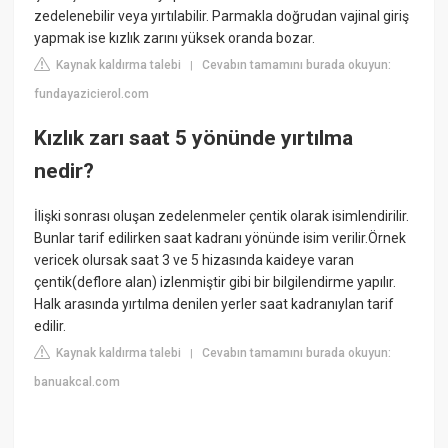
zedelenebilir veya yırtılabilir. Parmakla doğrudan vajinal giriş
yapmak ise kızlık zarını yüksek oranda bozar.
Kaynak kaldırma talebi
Cevabın tamamını burada okuyun:
|
fundayazicierol.com
Kızlık zarı saat 5 yönünde yırtılma
nedir?
İlişki sonrası oluşan zedelenmeler çentik olarak isimlendirilir.
Bunlar tarif edilirken saat kadranı yönünde isim verilir.Örnek
vericek olursak saat 3 ve 5 hizasında kaideye varan
çentik(deflore alan) izlenmiştir gibi bir bilgilendirme yapılır.
Halk arasında yırtılma denilen yerler saat kadranıylan tarif
edilir.
Kaynak kaldırma talebi
Cevabın tamamını burada okuyun:
|
banuakcal.com