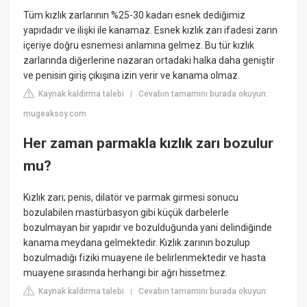
Tüm kızlık zarlarının %25-30 kadarı esnek dediğimiz
yapıdadır ve ilişki ile kanamaz. Esnek kızlık zarı ifadesi zarın
içeriye doğru esnemesi anlamına gelmez. Bu tür kızlık
zarlarında diğerlerine nazaran ortadaki halka daha geniştir
ve penisin giriş çıkışına izin verir ve kanama olmaz.
Kaynak kaldırma talebi
Cevabın tamamını burada okuyun:
|
mugeaksoy.com
Her zaman parmakla kızlık zarı bozulur
mu?
Kızlık zarı; penis, dilatör ve parmak girmesi sonucu
bozulabilen mastürbasyon gibi küçük darbelerle
bozulmayan bir yapıdır ve bozulduğunda yani delindiğinde
kanama meydana gelmektedir. Kızlık zarının bozulup
bozulmadığı fiziki muayene ile belirlenmektedir ve hasta
muayene sırasında herhangi bir ağrı hissetmez.
Kaynak kaldırma talebi
Cevabın tamamını burada okuyun:
|