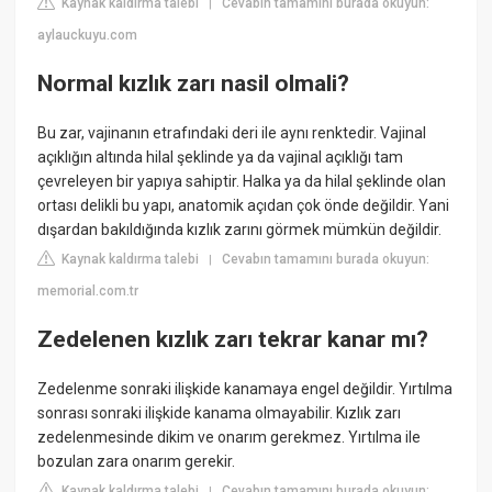
Kaynak kaldırma talebi
Cevabın tamamını burada okuyun:
|
aylauckuyu.com
Normal kızlık zarı nasil olmali?
Bu zar, vajinanın etrafındaki deri ile aynı renktedir. Vajinal
açıklığın altında hilal şeklinde ya da vajinal açıklığı tam
çevreleyen bir yapıya sahiptir. Halka ya da hilal şeklinde olan
ortası delikli bu yapı, anatomik açıdan çok önde değildir. Yani
dışardan bakıldığında kızlık zarını görmek mümkün değildir.
Kaynak kaldırma talebi
Cevabın tamamını burada okuyun:
|
memorial.com.tr
Zedelenen kızlık zarı tekrar kanar mı?
Zedelenme sonraki ilişkide kanamaya engel değildir. Yırtılma
sonrası sonraki ilişkide kanama olmayabilir. Kızlık zarı
zedelenmesinde dikim ve onarım gerekmez. Yırtılma ile
bozulan zara onarım gerekir.
Kaynak kaldırma talebi
Cevabın tamamını burada okuyun:
|