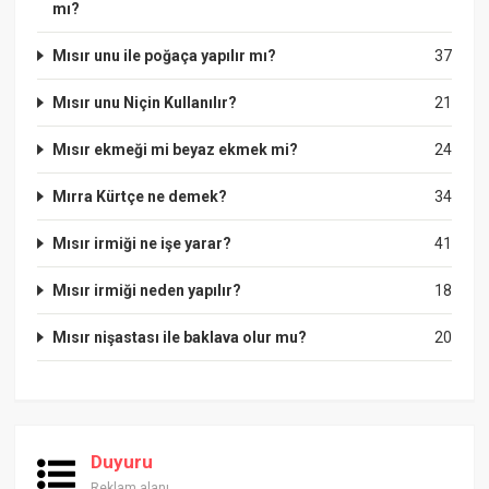
mı?
Mısır unu ile poğaça yapılır mı?
37
Mısır unu Niçin Kullanılır?
21
Mısır ekmeği mi beyaz ekmek mi?
24
Mırra Kürtçe ne demek?
34
Mısır irmiği ne işe yarar?
41
Mısır irmiği neden yapılır?
18
Mısır nişastası ile baklava olur mu?
20
Duyuru
Reklam alanı