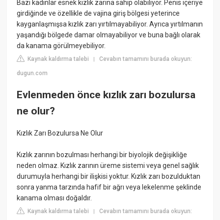
Bazı kadınlar esnek kızlık zarına sahip olabiliyor. Penis içeriye
girdiğinde ve özellikle de vajina giriş bölgesi yeterince
kayganlaşmışsa kızlık zarı yırtılmayabiliyor. Ayrıca yırtılmanın
yaşandığı bölgede damar olmayabiliyor ve buna bağlı olarak
da kanama görülmeyebiliyor.
Kaynak kaldırma talebi
Cevabın tamamını burada okuyun:
|
dugun.com
Evlenmeden önce kızlık zarı bozulursa
ne olur?
Kızlık Zarı Bozulursa Ne Olur
Kızlık zarının bozulması herhangi bir biyolojik değişikliğe
neden olmaz. Kızlık zarının üreme sistemi veya genel sağlık
durumuyla herhangi bir ilişkisi yoktur. Kızlık zarı bozulduktan
sonra yanma tarzında hafif bir ağrı veya lekelenme şeklinde
kanama olması doğaldır.
Kaynak kaldırma talebi
Cevabın tamamını burada okuyun:
|