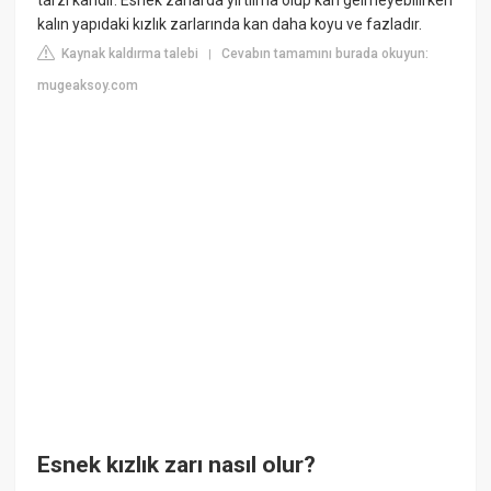
tarzı kandır. Esnek zarlarda yırtılma olup kan gelmeyebilirken
kalın yapıdaki kızlık zarlarında kan daha koyu ve fazladır.
Kaynak kaldırma talebi
Cevabın tamamını burada okuyun:
|
mugeaksoy.com
Esnek kızlık zarı nasıl olur?