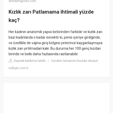
drerdemguven.com
Kızlık zarı Patlamama ihtimali yüzde
kaç?
Her kadının anatomik yapısı birbirinden farklıdır ve kızlık zarı
bazı kadınlarda o kadar esnektir ki, penis içeriye girdiğinde,
ve özellikle de vajina giriş bölgesi yeterince kayganlaşmışsa
kızlık zarı yırtılmadan kalır. Bu duruma her 100 genç kızdan
birinde ve belki daha fazlasında rastlanabilir.
Kaynak kaldırma talebi
Cevabın tamamını burada okuyun:
|
milliyet.com.tr