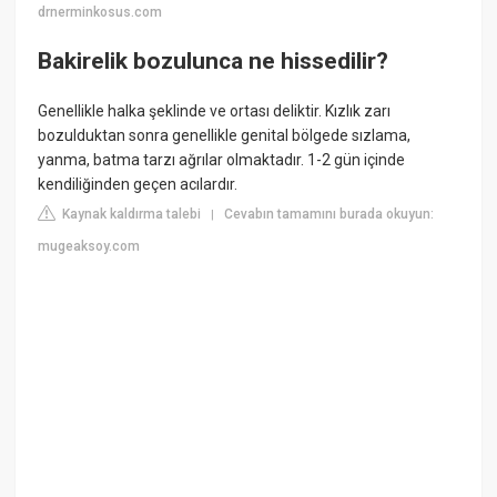
drnerminkosus.com
Bakirelik bozulunca ne hissedilir?
Genellikle halka şeklinde ve ortası deliktir. Kızlık zarı
bozulduktan sonra genellikle genital bölgede sızlama,
yanma, batma tarzı ağrılar olmaktadır. 1-2 gün içinde
kendiliğinden geçen acılardır.
Kaynak kaldırma talebi
Cevabın tamamını burada okuyun:
|
mugeaksoy.com