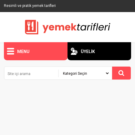
Resimli ve pratik yemek tarifleri
MENU
ÜYELİK