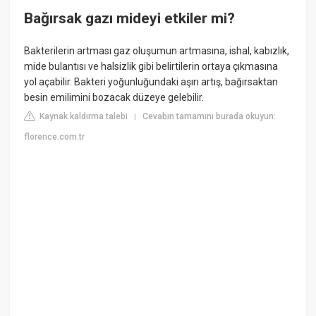
Bağırsak gazı mideyi etkiler mi?
Bakterilerin artması gaz oluşumun artmasına, ishal, kabızlık,
mide bulantısı ve halsizlik gibi belirtilerin ortaya çıkmasına
yol açabilir. Bakteri yoğunluğundaki aşırı artış, bağırsaktan
besin emilimini bozacak düzeye gelebilir.
Kaynak kaldırma talebi
Cevabın tamamını burada okuyun:
|
florence.com.tr