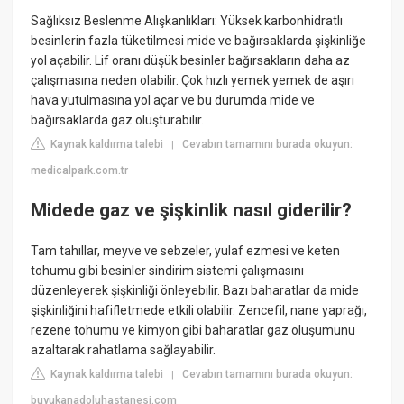
Sağlıksız Beslenme Alışkanlıkları: Yüksek karbonhidratlı
besinlerin fazla tüketilmesi mide ve bağırsaklarda şişkinliğe
yol açabilir. Lif oranı düşük besinler bağırsakların daha az
çalışmasına neden olabilir. Çok hızlı yemek yemek de aşırı
hava yutulmasına yol açar ve bu durumda mide ve
bağırsaklarda gaz oluşturabilir.
Kaynak kaldırma talebi
Cevabın tamamını burada okuyun:
|
medicalpark.com.tr
Midede gaz ve şişkinlik nasıl giderilir?
Tam tahıllar, meyve ve sebzeler, yulaf ezmesi ve keten
tohumu gibi besinler sindirim sistemi çalışmasını
düzenleyerek şişkinliği önleyebilir. Bazı baharatlar da mide
şişkinliğini hafifletmede etkili olabilir. Zencefil, nane yaprağı,
rezene tohumu ve kimyon gibi baharatlar gaz oluşumunu
azaltarak rahatlama sağlayabilir.
Kaynak kaldırma talebi
Cevabın tamamını burada okuyun:
|
buyukanadoluhastanesi.com