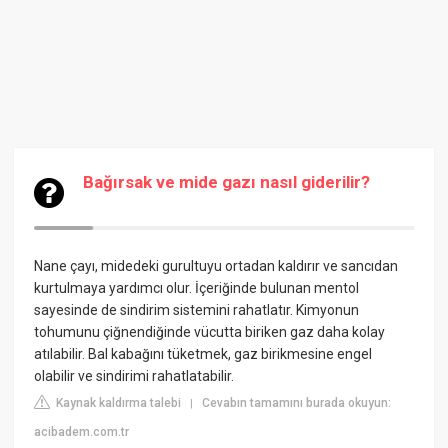
Bağırsak ve mide gazı nasıl giderilir?
Nane çayı, midedeki gurultuyu ortadan kaldırır ve sancıdan
kurtulmaya yardımcı olur. İçeriğinde bulunan mentol
sayesinde de sindirim sistemini rahatlatır. Kimyonun
tohumunu çiğnendiğinde vücutta biriken gaz daha kolay
atılabilir. Bal kabağını tüketmek, gaz birikmesine engel
olabilir ve sindirimi rahatlatabilir.
Kaynak kaldırma talebi
Cevabın tamamını burada okuyun:
|
acibadem.com.tr