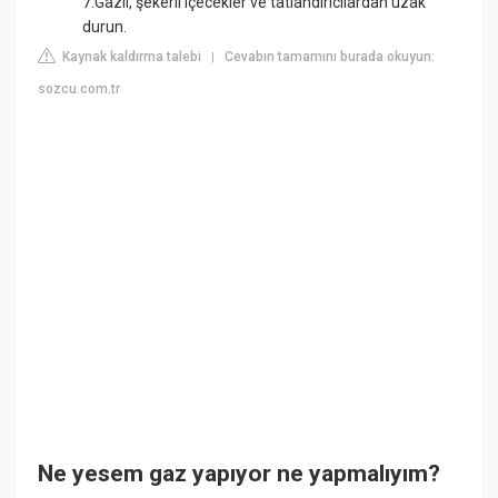
7.Gazlı, şekerli içecekler ve tatlandırıcılardan uzak
durun.
Kaynak kaldırma talebi
Cevabın tamamını burada okuyun:
|
sozcu.com.tr
Ne yesem gaz yapıyor ne yapmalıyım?