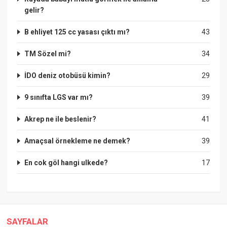
gelir?
B ehliyet 125 cc yasası çıktı mı?
43
TM Sözel mi?
34
İDO deniz otobüsü kimin?
29
9 sınıfta LGS var mı?
39
Akrep ne ile beslenir?
41
Amaçsal örnekleme ne demek?
39
En cok göl hangi ulkede?
17
SAYFALAR