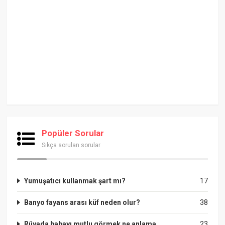
Popüler Sorular
Sıkça sorulan sorular
Yumuşatıcı kullanmak şart mı?
17
Banyo fayans arası küf neden olur?
38
Rüyada babayı mutlu görmek ne anlama
23