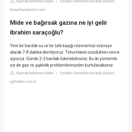
Kaynak kaldırma talebi
Cevabın tamamını burada okuyun:
|
basarihastanesi.com
Mide ve bağırsak gazına ne iyi gelir
ibrahim saraçoğlu?
Yine bir bardak su ve bir tatlı kaşığı rezenemizi cezveye
alarak 7-8 dakika demliyoruz. Tohumlarını süzdükten sonra
içiyoruz. Günde 2-3 bardak tüketebilirsiniz. Bu iki yöntemle
siz de gaz ve şişkinlik problemlerinizden kurtulacaksınız.
Kaynak kaldırma talebi
Cevabın tamamını burada okuyun:
|
tgrthaber.com.tr