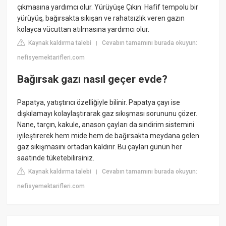
çıkmasına yardımcı olur. Yürüyüşe Çıkın: Hafif tempolu bir
yürüyüş, bağırsakta sıkışan ve rahatsızlık veren gazın
kolayca vücuttan atılmasına yardımcı olur.
Kaynak kaldırma talebi
Cevabın tamamını burada okuyun:
|
nefisyemektarifleri.com
Bağırsak gazı nasıl geçer evde?
Papatya, yatıştırıcı özelliğiyle bilinir. Papatya çayı ise
dışkılamayı kolaylaştırarak gaz sıkışması sorununu çözer.
Nane, tarçın, kakule, anason çayları da sindirim sistemini
iyileştirerek hem mide hem de bağırsakta meydana gelen
gaz sıkışmasını ortadan kaldırır. Bu çayları günün her
saatinde tüketebilirsiniz.
Kaynak kaldırma talebi
Cevabın tamamını burada okuyun:
|
nefisyemektarifleri.com