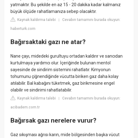
yatmaktır. Bu şekilde en az 15 - 20 dakika kadar kalmanız
büyük ölçüde rahatlamanıza sebep olacaktır.
Kaynak kaldırma talebi
Cevabın tamamını burada okuyun:
|
haberturk.com
Bağırsaktaki gazı ne atar?
Nane çayı, midedeki gurultuyu ortadan kaldırır ve sancıdan
kurtulmaya yardımcı olur. İçeriğinde bulunan mentol
sayesinde de sindirim sistemini rahatlatır. Kimyonun
tohumunu çiğnendiğinde vücutta biriken gaz daha kolay
atılabilir. Bal kabağını tüketmek, gaz birikmesine engel
olabilir ve sindirimi rahatlatabilir.
Kaynak kaldırma talebi
Cevabın tamamını burada okuyun:
|
acibadem.com.tr
Bağırsak gazı nerelere vurur?
Gaz sıkışması ağrısı karın, mide bölgesinden başka vücut