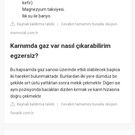
kefir)
Magnezyum takviyesi.
Ilık su ile banyo.
Kaynak kaldırma talebi
Cevabın tamamını burada okuyun:
|
memorial.com.tr
Karnımda gaz var nasıl çıkarabilirim
egzersiz?
Bu kapsamda gaz sancısı üzerinde etkili olabilecek başlıca
iki hareket bulunmaktadır. Bunlardan ilki yere dümdüz bir
şekilde sırt üstü yattıktan sonra mekik çekmektir. Diğeri ise
aynı pozisyonda bacakları dizden kırmak ve karın hizasına
doğru çekmektir.
Kaynak kaldırma talebi
Cevabın tamamını burada okuyun:
|
fanatik.com.tr