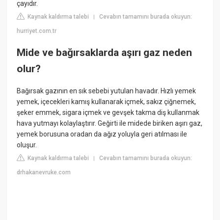
çayıdır.
Kaynak kaldırma talebi
Cevabın tamamını burada okuyun:
|
hurriyet.com.tr
Mide ve bağırsaklarda aşırı gaz neden
olur?
Bağırsak gazının en sık sebebi yutulan havadır. Hızlı yemek
yemek, içecekleri kamış kullanarak içmek, sakız çiğnemek,
şeker emmek, sigara içmek ve gevşek takma diş kullanmak
hava yutmayı kolaylaştırır. Geğirti ile midede biriken aşırı gaz,
yemek borusuna oradan da ağız yoluyla geri atılması ile
oluşur.
Kaynak kaldırma talebi
Cevabın tamamını burada okuyun:
|
drhakanevruke.com