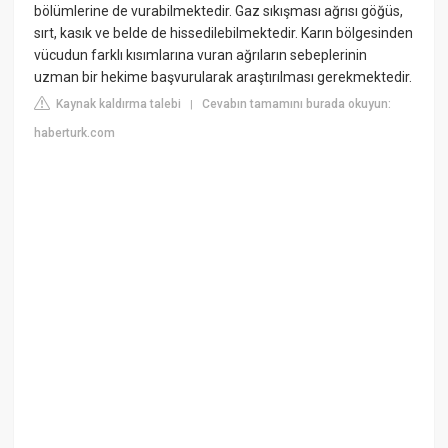
bölümlerine de vurabilmektedir. Gaz sıkışması ağrısı göğüs,
sırt, kasık ve belde de hissedilebilmektedir. Karın bölgesinden
vücudun farklı kısımlarına vuran ağrıların sebeplerinin
uzman bir hekime başvurularak araştırılması gerekmektedir.
Kaynak kaldırma talebi
Cevabın tamamını burada okuyun:
|
haberturk.com