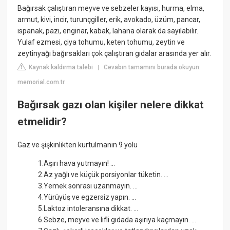
Bağırsak çalıştıran meyve ve sebzeler kayısı, hurma, elma,
armut, kivi, incir, turunçgiller, erik, avokado, üzüm, pancar,
ıspanak, pazı, enginar, kabak, lahana olarak da sayılabilir.
Yulaf ezmesi, çiya tohumu, keten tohumu, zeytin ve
zeytinyağı bağırsakları çok çalıştıran gıdalar arasında yer alır.
Kaynak kaldırma talebi
Cevabın tamamını burada okuyun:
|
memorial.com.tr
Bağırsak gazı olan kişiler nelere dikkat
etmelidir?
Gaz ve şişkinlikten kurtulmanın 9 yolu
1.Aşırı hava yutmayın! ...
2.Az yağlı ve küçük porsiyonlar tüketin. ...
3.Yemek sonrası uzanmayın. ...
4.Yürüyüş ve egzersiz yapın. ...
5.Laktoz intoleransına dikkat. ...
6.Sebze, meyve ve lifli gıdada aşırıya kaçmayın. ...