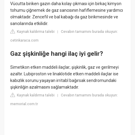
Vücutta biriken gazın daha kolay çıkması için birkaç kimyon
tohumu çiğnemek de gaz sancısının hafiflemesine yardımcı
olmaktadır. Zencefil ve bal kabağı da gaz birikmesinde ve
sancılarında etkilidir.
Kaynak kaldırma talebi
Cevabın tamamını burada okuyun:
|
cetinkaraca.com
Gaz şişkinliğe hangi ilaç iyi gelir?
Simetikon etken maddeli ilaçlar; şişkinlik, gaz ve gerilmeyi
azaltır. Lubiproston ve linaklotide etken maddeli ilaçlar ise
kabızlık sorunu yaşayan irritabl bağırsak sendromundaki
şişkinliğin azalmasını sağlamaktadır.
Kaynak kaldırma talebi
Cevabın tamamını burada okuyun:
|
memorial.com.tr