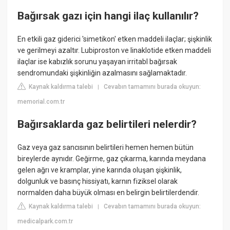
Bağırsak gazı için hangi ilaç kullanılır?
En etkili gaz giderici 'simetikon' etken maddeli ilaçlar; şişkinlik
ve gerilmeyi azaltır. Lubiproston ve linaklotide etken maddeli
ilaçlar ise kabızlık sorunu yaşayan irritabl bağırsak
sendromundaki şişkinliğin azalmasını sağlamaktadır.
Kaynak kaldırma talebi
Cevabın tamamını burada okuyun:
|
memorial.com.tr
Bağırsaklarda gaz belirtileri nelerdir?
Gaz veya gaz sancısının belirtileri hemen hemen bütün
bireylerde aynıdır. Geğirme, gaz çıkarma, karında meydana
gelen ağrı ve kramplar, yine karında oluşan şişkinlik,
dolgunluk ve basınç hissiyatı, karnın fiziksel olarak
normalden daha büyük olması en belirgin belirtilerdendir.
Kaynak kaldırma talebi
Cevabın tamamını burada okuyun:
|
medicalpark.com.tr