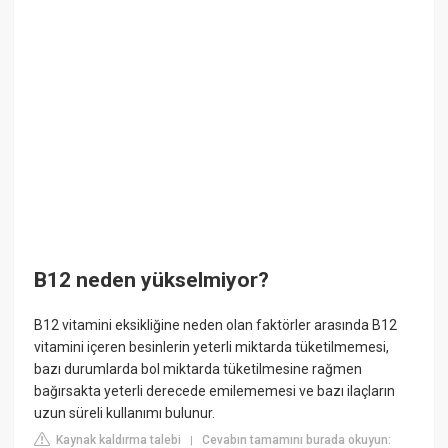
B12 neden yükselmiyor?
B12 vitamini eksikliğine neden olan faktörler arasında B12
vitamini içeren besinlerin yeterli miktarda tüketilmemesi,
bazı durumlarda bol miktarda tüketilmesine rağmen
bağırsakta yeterli derecede emilememesi ve bazı ilaçların
uzun süreli kullanımı bulunur.
Kaynak kaldırma talebi
Cevabın tamamını burada okuyun:
|