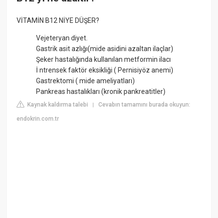
VİTAMİN B12 NİYE DÜŞER?
Vejeteryan diyet.
Gastrik asit azlığı(mide asidini azaltan ilaçlar)
Şeker hastalığında kullanılan metformin ilacı
İ ntrensek faktör eksikliği ( Pernisiyöz anemi)
Gastrektomi ( mide ameliyatları)
Pankreas hastalıkları (kronik pankreatitler)
Kaynak kaldırma talebi
Cevabın tamamını burada okuyun:
|
endokrin.com.tr