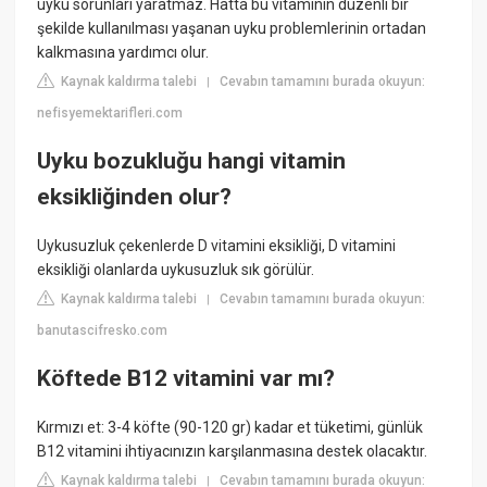
uyku sorunları yaratmaz. Hatta bu vitaminin düzenli bir
şekilde kullanılması yaşanan uyku problemlerinin ortadan
kalkmasına yardımcı olur.
Kaynak kaldırma talebi
Cevabın tamamını burada okuyun:
|
nefisyemektarifleri.com
Uyku bozukluğu hangi vitamin
eksikliğinden olur?
Uykusuzluk çekenlerde D vitamini eksikliği, D vitamini
eksikliği olanlarda uykusuzluk sık görülür.
Kaynak kaldırma talebi
Cevabın tamamını burada okuyun:
|
banutascifresko.com
Köftede B12 vitamini var mı?
Kırmızı et: 3-4 köfte (90-120 gr) kadar et tüketimi, günlük
B12 vitamini ihtiyacınızın karşılanmasına destek olacaktır.
Kaynak kaldırma talebi
Cevabın tamamını burada okuyun:
|