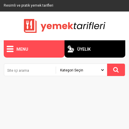
Resimli ve pratik yemek tarifleri
MENU
ÜYELİK