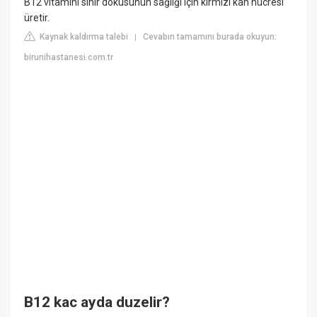
B12 vitamini sinir dokusunun sağlığı için kırmızı kan hücresi
üretir.
Kaynak kaldırma talebi
Cevabın tamamını burada okuyun:
|
birunihastanesi.com.tr
B12 kac ayda duzelir?