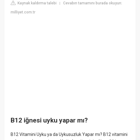
Kaynak kaldırma talebi
Cevabın tamamını burada okuyun:
|
milliyet.com.tr
B12 iğnesi uyku yapar mı?
B12 Vitamini Uyku ya da Uykusuzluk Yapar mı? B12 vitamini