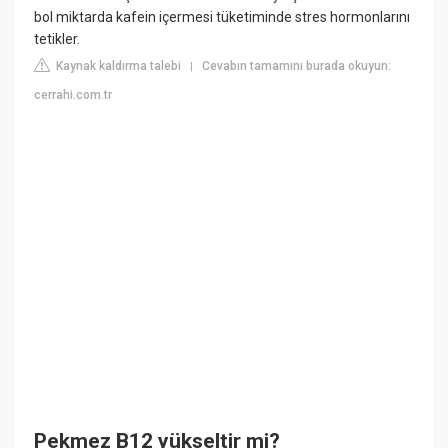
bol miktarda kafein içermesi tüketiminde stres hormonlarını
tetikler.
Kaynak kaldırma talebi
Cevabın tamamını burada okuyun:
|
cerrahi.com.tr
Pekmez B12 yükseltir mi?