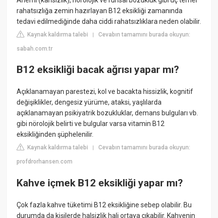
rahatsızlığa zemin hazırlayan B12 eksikliği zamanında
tedavi edilmediğinde daha ciddi rahatsızlıklara neden olabilir.
Kaynak kaldırma talebi
Cevabın tamamını burada okuyun:
|
sabah.com.tr
B12 eksikliği bacak ağrısı yapar mı?
Açıklanamayan parestezi, kol ve bacakta hissizlik, kognitif
değişiklikler, dengesiz yürüme, ataksi, yaşlılarda
açıklanamayan psikiyatrik bozukluklar, demans bulguları vb.
gibi nörolojik belirti ve bulgular varsa vitamin B12
eksikliğinden şüphelenilir.
Kaynak kaldırma talebi
Cevabın tamamını burada okuyun:
|
profdrorhansen.com
Kahve içmek B12 eksikliği yapar mı?
Çok fazla kahve tüketimi B12 eksikliğine sebep olabilir. Bu
durumda da kişilerde halsizlik hali ortaya çıkabilir. Kahvenin