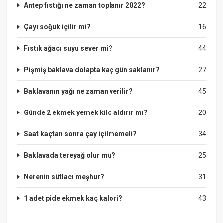
Antep fıstığı ne zaman toplanır 2022?
22
Çayı soğuk içilir mi?
16
Fıstık ağacı suyu sever mi?
44
Pişmiş baklava dolapta kaç gün saklanır?
27
Baklavanın yağı ne zaman verilir?
45
Günde 2 ekmek yemek kilo aldırır mı?
20
Saat kaçtan sonra çay içilmemeli?
34
Baklavada tereyağ olur mu?
25
Nerenin sütlacı meşhur?
31
1 adet pide ekmek kaç kalori?
43