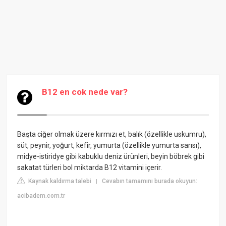
B12 en cok nede var?
Başta ciğer olmak üzere kırmızı et, balık (özellikle uskumru),
süt, peynir, yoğurt, kefir, yumurta (özellikle yumurta sarısı),
midye-istiridye gibi kabuklu deniz ürünleri, beyin böbrek gibi
sakatat türleri bol miktarda B12 vitamini içerir.
Kaynak kaldırma talebi
Cevabın tamamını burada okuyun:
|
acibadem.com.tr