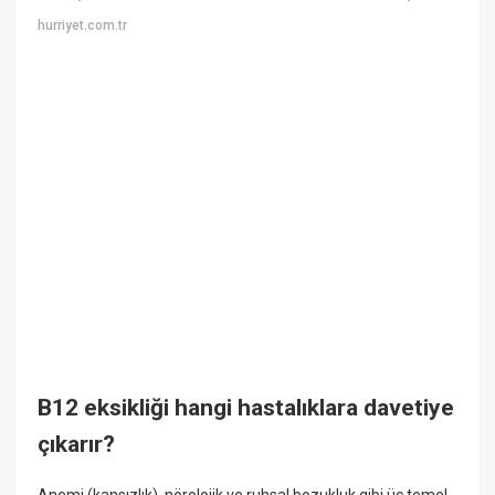
hurriyet.com.tr
B12 eksikliği hangi hastalıklara davetiye
çıkarır?
Anemi (kansızlık), nörolojik ve ruhsal bozukluk gibi üç temel