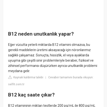
B12 neden unutkanlık yapar?
Eğer vücutta yeterli miktarda B12 vitamini olmazsa, bu
gerekli maddelerin üretimi aksayacağı için nöronlarımız
sağlıklı çalışamaz. Sonuçta, hissizlik, el veya ayaklarda
uyuşma gibi çeşitli sinir problemleriyle beraber, fiziksel ve
zihinsel performansı düşürürken ayrıca unutkanlık problemi
meydana gelir.
Kaynak kaldırma talebi
Cevabın tamamını burada okuyun:
|
selfit.com.tr
B12 kaç saate çıkar?
B12 vitamininin miktarı testlerde 200 pg/mL ile 800 pg/mL