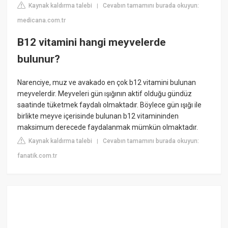
Kaynak kaldırma talebi
Cevabın tamamını burada okuyun:
|
medicana.com.tr
B12 vitamini hangi meyvelerde
bulunur?
Narenciye, muz ve avakado en çok b12 vitamini bulunan
meyvelerdir. Meyveleri gün ışığının aktif olduğu gündüz
saatinde tüketmek faydalı olmaktadır. Böylece gün ışığı ile
birlikte meyve içerisinde bulunan b12 vitamininden
maksimum derecede faydalanmak mümkün olmaktadır.
Kaynak kaldırma talebi
Cevabın tamamını burada okuyun:
|
fanatik.com.tr