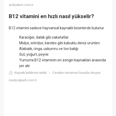
acibadem.com.tr
B12 vitamini en hızlı nasıl yükselir?
B12 vitamini sadece hayvansal kaynaklı besinlerde bulunur.
Karaciğer, dalak gibi sakatatlar.
Midye, istiridye, karides gibi kabuklu deniz ürünleri.
Alabalık, ringa, uskumru ve ton balığı
Süt, yoğurt, peynir.
Yumurta B12 vitaminin en zengin kaynakları arasında
yer alır.
Kaynak kaldırma talebi
Cevabın tamamını burada okuyun:
|
medicalpark.com.tr