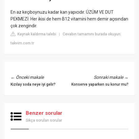
En az keçiboynuzu kadar kan yapıcıdır. ÜZÜM VE DUT
PEKMEZİ: Her ikisi de hem B12 vitamini hem demir açısından
çok zengindir.
Kaynak kaldırma talebi
Cevabın tamamını burada okuyun:
|
takvim.com.tr
←
Önceki makale
Sonraki makale
→
Kızılay soda neye iyi gelir?
Konserve yaparken su konur mu?
Benzer sorular
Sıkça sorulan sorular