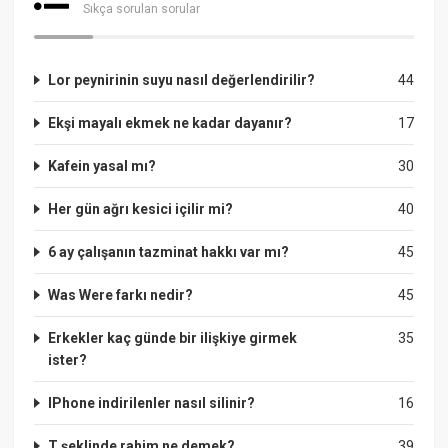
Sıkça sorulan sorular
Lor peynirinin suyu nasıl değerlendirilir?
44
Ekşi mayalı ekmek ne kadar dayanır?
17
Kafein yasal mı?
30
Her gün ağrı kesici içilir mi?
40
6 ay çalışanın tazminat hakkı var mı?
45
Was Were farkı nedir?
45
Erkekler kaç günde bir ilişkiye girmek
35
ister?
IPhone indirilenler nasıl silinir?
16
T şeklinde rahim ne demek?
39