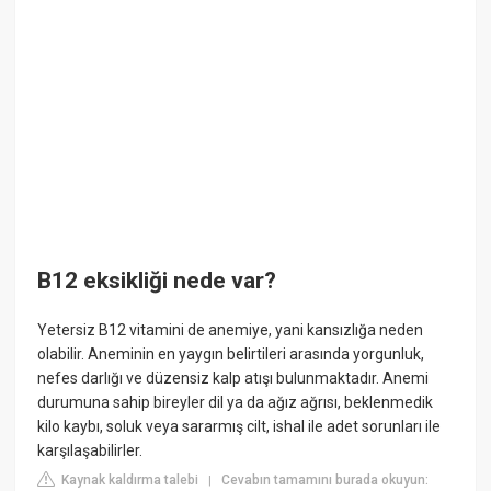
B12 eksikliği nede var?
Yetersiz B12 vitamini de anemiye, yani kansızlığa neden
olabilir. Aneminin en yaygın belirtileri arasında yorgunluk,
nefes darlığı ve düzensiz kalp atışı bulunmaktadır. Anemi
durumuna sahip bireyler dil ya da ağız ağrısı, beklenmedik
kilo kaybı, soluk veya sararmış cilt, ishal ile adet sorunları ile
karşılaşabilirler.
Kaynak kaldırma talebi
Cevabın tamamını burada okuyun:
|