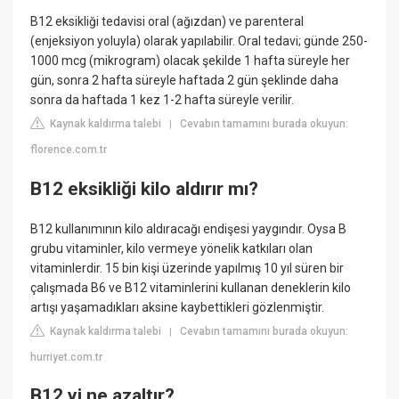
B12 eksikliği tedavisi oral (ağızdan) ve parenteral
(enjeksiyon yoluyla) olarak yapılabilir. Oral tedavi; günde 250-
1000 mcg (mikrogram) olacak şekilde 1 hafta süreyle her
gün, sonra 2 hafta süreyle haftada 2 gün şeklinde daha
sonra da haftada 1 kez 1-2 hafta süreyle verilir.
Kaynak kaldırma talebi
Cevabın tamamını burada okuyun:
|
florence.com.tr
B12 eksikliği kilo aldırır mı?
B12 kullanımının kilo aldıracağı endişesi yaygındır. Oysa B
grubu vitaminler, kilo vermeye yönelik katkıları olan
vitaminlerdir. 15 bin kişi üzerinde yapılmış 10 yıl süren bir
çalışmada B6 ve B12 vitaminlerini kullanan deneklerin kilo
artışı yaşamadıkları aksine kaybettikleri gözlenmiştir.
Kaynak kaldırma talebi
Cevabın tamamını burada okuyun:
|
hurriyet.com.tr
B12 yi ne azaltır?