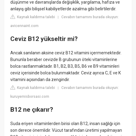
düşünme ve davranışlarda değişiklik, yargılama, hafıza ve
anlayış gibi bilişsel kabiliyetlerde azalma gibi belirtilerdir.
Kaynak kaldırma talebi
Cevabın tamamını burada okuyun:
|
avicennaint.com
Ceviz B12 yükseltir mi?
Ancak sanılanın aksine ceviz B12 vitamini içermemektedir.
Bununla beraber cevizde B grubunun öteki vitaminlerine
bolca rastlanmaktadır. B1, B2, B3, B5, B6 ve B9 vitaminleri
ceviz içerisinde bolca bulunmaktadır. Ceviz ayrıca C, E ve K
vitamini açısından da zengindir.
Kaynak kaldırma talebi
Cevabın tamamını burada okuyun:
|
kuruyemisborsasi.com
B12 ne çıkarır?
Suda eriyen vitaminlerden birisi olan B12, insan sağlığı için
son derece önemlidir. Vücut tarafından üretimi yapılmayan