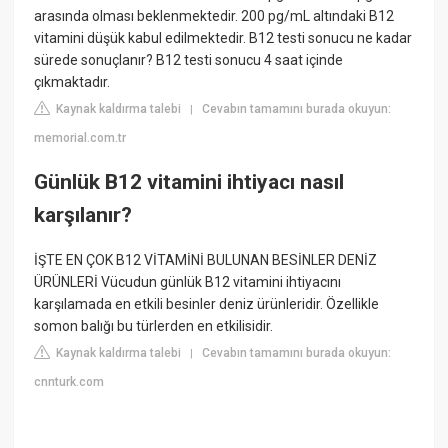
arasında olması beklenmektedir. 200 pg/mL altındaki B12
vitamini düşük kabul edilmektedir. B12 testi sonucu ne kadar
sürede sonuçlanır? B12 testi sonucu 4 saat içinde
çıkmaktadır.
Kaynak kaldırma talebi
Cevabın tamamını burada okuyun:
|
memorial.com.tr
Günlük B12 vitamini ihtiyacı nasıl
karşılanır?
İŞTE EN ÇOK B12 VİTAMİNİ BULUNAN BESİNLER DENİZ
ÜRÜNLERİ Vücudun günlük B12 vitamini ihtiyacını
karşılamada en etkili besinler deniz ürünleridir. Özellikle
somon balığı bu türlerden en etkilisidir.
Kaynak kaldırma talebi
Cevabın tamamını burada okuyun:
|
cnnturk.com