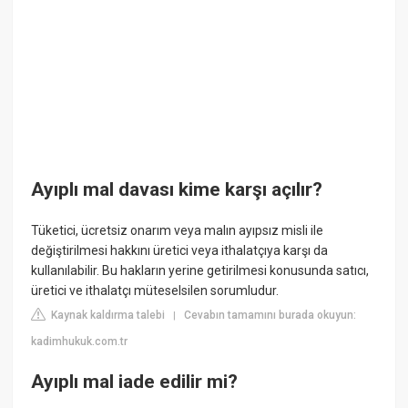
Ayıplı mal davası kime karşı açılır?
Tüketici, ücretsiz onarım veya malın ayıpsız misli ile
değiştirilmesi hakkını üretici veya ithalatçıya karşı da
kullanılabilir. Bu hakların yerine getirilmesi konusunda satıcı,
üretici ve ithalatçı müteselsilen sorumludur.
Kaynak kaldırma talebi
Cevabın tamamını burada okuyun:
|
kadimhukuk.com.tr
Ayıplı mal iade edilir mi?