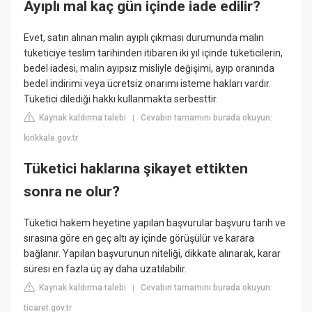
Ayıplı mal kaç gün içinde iade edilir?
Evet, satın alınan malın ayıplı çıkması durumunda malın
tüketiciye teslim tarihinden itibaren iki yıl içinde tüketicilerin,
bedel iadesi, malın ayıpsız misliyle değişimi, ayıp oranında
bedel indirimi veya ücretsiz onarımı isteme hakları vardır.
Tüketici dilediği hakkı kullanmakta serbesttir.
Kaynak kaldırma talebi
Cevabın tamamını burada okuyun:
|
kirikkale.gov.tr
Tüketici haklarına şikayet ettikten
sonra ne olur?
Tüketici hakem heyetine yapılan başvurular başvuru tarih ve
sırasına göre en geç altı ay içinde görüşülür ve karara
bağlanır. Yapılan başvurunun niteliği, dikkate alınarak, karar
süresi en fazla üç ay daha uzatılabilir.
Kaynak kaldırma talebi
Cevabın tamamını burada okuyun:
|
ticaret.gov.tr