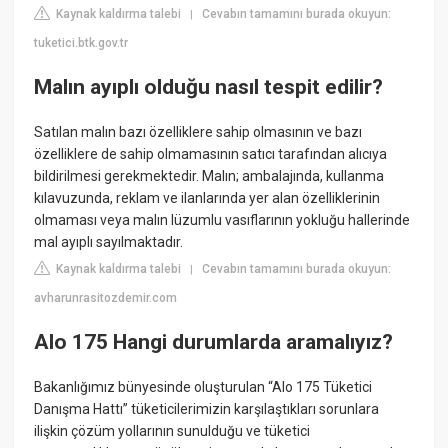
Kaynak kaldırma talebi
Cevabın tamamını burada okuyun:
|
tuketici.btk.gov.tr
Malın ayıplı olduğu nasıl tespit edilir?
Satılan malın bazı özelliklere sahip olmasının ve bazı
özelliklere de sahip olmamasının satıcı tarafından alıcıya
bildirilmesi gerekmektedir. Malın; ambalajında, kullanma
kılavuzunda, reklam ve ilanlarında yer alan özelliklerinin
olmaması veya malın lüzumlu vasıflarının yokluğu hallerinde
mal ayıplı sayılmaktadır.
Kaynak kaldırma talebi
Cevabın tamamını burada okuyun:
|
avharunrasitozdemir.com
Alo 175 Hangi durumlarda aramalıyız?
Bakanlığımız bünyesinde oluşturulan “Alo 175 Tüketici
Danışma Hattı” tüketicilerimizin karşılaştıkları sorunlara
ilişkin çözüm yollarının sunulduğu ve tüketici