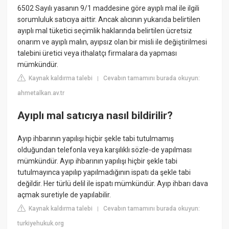
6502 Sayılı yasanın 9/1 maddesine göre ayıplı mal ile ilgili
sorumluluk satıcıya aittir. Ancak alıcının yukarıda belirtilen
ayıplı mal tüketici seçimlik haklarında belirtilen ücretsiz
onarım ve ayıplı malın, ayıpsız olan bir misli ile değiştirilmesi
talebini üretici veya ithalatçı firmalara da yapması
mümkündür.
Kaynak kaldırma talebi
Cevabın tamamını burada okuyun:
|
ahmetalkan.av.tr
Ayıplı mal satıcıya nasıl bildirilir?
Ayıp ihbarının yapılışı hiçbir şekle tabi tutulmamış
olduğundan telefonla veya karşılıklı sözle-de yapılması
mümkündür. Ayıp ihbarının yapılışı hiçbir şekle tabi
tutulmayınca yapılıp yapılmadığının ispatı da şekle tabi
değildir. Her türlü delil ile ispatı mümkündür. Ayıp ihbarı dava
açmak suretiyle de yapılabilir.
Kaynak kaldırma talebi
Cevabın tamamını burada okuyun:
|
turkiyehukuk.org