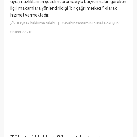
uyuşmazlıklarının çözülmesi amacıyla başvurmaları gereken
ilgili makamlara yönlendirildiği “bir çağrı merkezi” olarak
hizmet vermektedir.
Kaynak kaldırma talebi
Cevabın tamamını burada okuyun:
|
ticaret.gov.tr