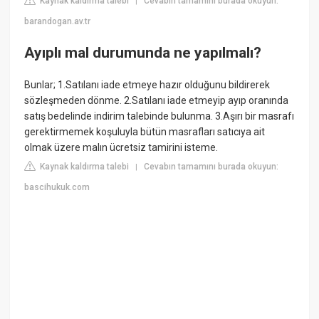
Kaynak kaldırma talebi
Cevabın tamamını burada okuyun:
|
barandogan.av.tr
Ayıplı mal durumunda ne yapılmalı?
Bunlar; 1.Satılanı iade etmeye hazır olduğunu bildirerek
sözleşmeden dönme. 2.Satılanı iade etmeyip ayıp oranında
satış bedelinde indirim talebinde bulunma. 3.Aşırı bir masrafı
gerektirmemek koşuluyla bütün masrafları satıcıya ait
olmak üzere malın ücretsiz tamirini isteme.
Kaynak kaldırma talebi
Cevabın tamamını burada okuyun:
|
bascihukuk.com