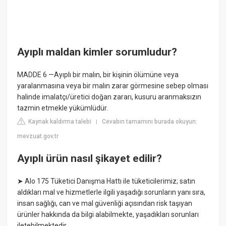
Ayıplı maldan kimler sorumludur?
MADDE 6 —Ayıplı bir malın, bir kişinin ölümüne veya
yaralanmasına veya bir malın zarar görmesine sebep olması
halinde imalatçı/üretici doğan zararı, kusuru aranmaksızın
tazmin etmekle yükümlüdür.
Kaynak kaldırma talebi
Cevabın tamamını burada okuyun:
|
mevzuat.gov.tr
Ayıplı ürün nasıl şikayet edilir?
➤ Alo 175 Tüketici Danışma Hattı ile tüketicilerimiz; satın
aldıkları mal ve hizmetlerle ilgili yaşadığı sorunların yanı sıra,
insan sağlığı, can ve mal güvenliği açısından risk taşıyan
ürünler hakkında da bilgi alabilmekte, yaşadıkları sorunları
iletebilmektedir.