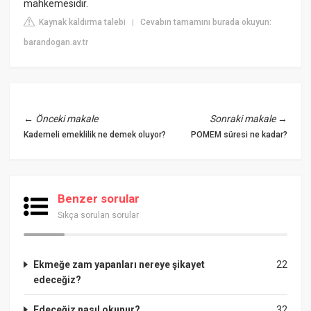
mahkemesidir.
Kaynak kaldırma talebi
Cevabın tamamını burada okuyun:
|
barandogan.av.tr
←
Önceki makale
Sonraki makale
→
Kademeli emeklilik ne demek oluyor?
POMEM süresi ne kadar?
Benzer sorular
Sıkça sorulan sorular
Ekmeğe zam yapanları nereye şikayet
22
edeceğiz?
Edeceğiz nasıl okunur?
32