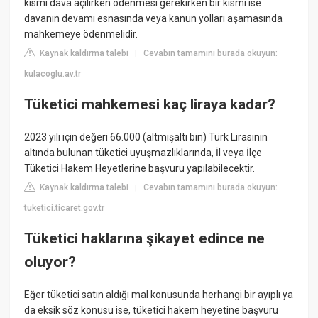
kısmı dava açılırken ödenmesi gerekirken bir kısmı ise
davanın devamı esnasında veya kanun yolları aşamasında
mahkemeye ödenmelidir.
Kaynak kaldırma talebi
Cevabın tamamını burada okuyun:
|
kulacoglu.av.tr
Tüketici mahkemesi kaç liraya kadar?
2023 yılı için değeri 66.000 (altmışaltı bin) Türk Lirasının
altında bulunan tüketici uyuşmazlıklarında, İl veya İlçe
Tüketici Hakem Heyetlerine başvuru yapılabilecektir.
Kaynak kaldırma talebi
Cevabın tamamını burada okuyun:
|
tuketici.ticaret.gov.tr
Tüketici haklarına şikayet edince ne
oluyor?
Eğer tüketici satın aldığı mal konusunda herhangi bir ayıplı ya
da eksik söz konusu ise, tüketici hakem heyetine başvuru