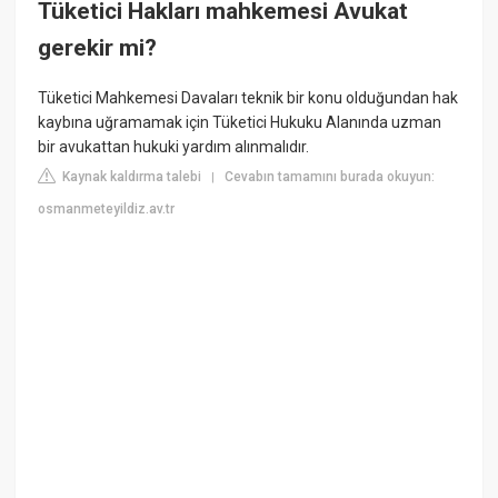
Tüketici Hakları mahkemesi Avukat
gerekir mi?
Tüketici Mahkemesi Davaları teknik bir konu olduğundan hak
kaybına uğramamak için Tüketici Hukuku Alanında uzman
bir avukattan hukuki yardım alınmalıdır.
Kaynak kaldırma talebi
Cevabın tamamını burada okuyun:
|
osmanmeteyildiz.av.tr