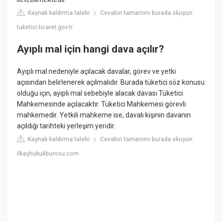
Kaynak kaldırma talebi
Cevabın tamamını burada okuyun:
|
tuketici.ticaret.gov.tr
Ayıplı mal için hangi dava açılır?
Ayıplı mal nedeniyle açılacak davalar, görev ve yetki
açısından belirlenerek açılmalıdır. Burada tüketici söz konusu
olduğu için, ayıplı mal sebebiyle alacak davası Tüketici
Mahkemesinde açılacaktır. Tüketici Mahkemesi görevli
mahkemedir. Yetkili mahkeme ise, davalı kişinin davanın
açıldığı tarihteki yerleşim yeridir.
Kaynak kaldırma talebi
Cevabın tamamını burada okuyun:
|
ilkayhukukburosu.com