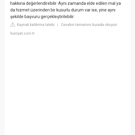
hakkına değerlendirebilir. Aynı zamanda elde edilen mal ya
da hizmet üzerinden bir kusurlu durum var ise, yine aynı
şekilde başvuru gerçekleştirilebilir.
Kaynak kaldırma talebi
Cevabın tamamını burada okuyun:
|
hurriyet.com.tr