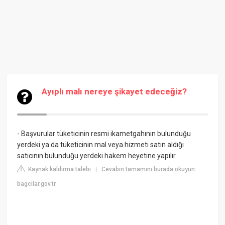
Ayıplı malı nereye şikayet edeceğiz?
- Başvurular tüketicinin resmi ikametgahının bulunduğu
yerdeki ya da tüketicinin mal veya hizmeti satın aldığı
satıcının bulunduğu yerdeki hakem heyetine yapılır.
Kaynak kaldırma talebi
Cevabın tamamını burada okuyun:
|
bagcilar.gov.tr