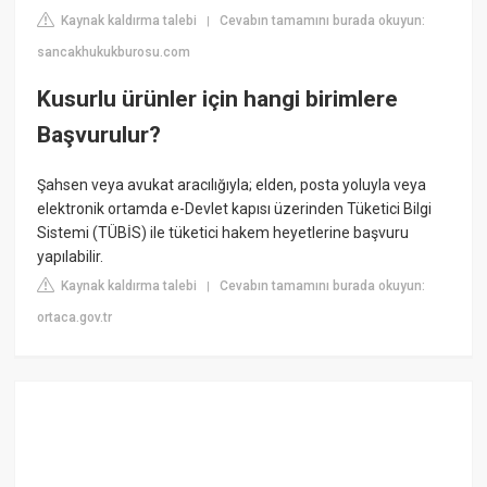
Kaynak kaldırma talebi
Cevabın tamamını burada okuyun:
|
sancakhukukburosu.com
Kusurlu ürünler için hangi birimlere
Başvurulur?
Şahsen veya avukat aracılığıyla; elden, posta yoluyla veya
elektronik ortamda e-Devlet kapısı üzerinden Tüketici Bilgi
Sistemi (TÜBİS) ile tüketici hakem heyetlerine başvuru
yapılabilir.
Kaynak kaldırma talebi
Cevabın tamamını burada okuyun:
|
ortaca.gov.tr