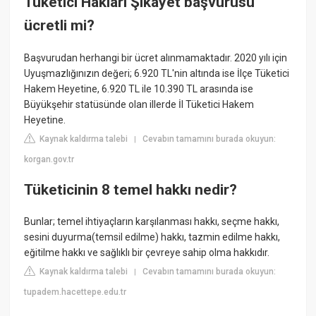
Tüketici Hakları Şikayet başvurusu
ücretli mi?
Başvurudan herhangi bir ücret alınmamaktadır. 2020 yılı için
Uyuşmazlığınızın değeri; 6.920 TL'nin altında ise İlçe Tüketici
Hakem Heyetine, 6.920 TL ile 10.390 TL arasında ise
Büyükşehir statüsünde olan illerde İl Tüketici Hakem
Heyetine.
Kaynak kaldırma talebi
Cevabın tamamını burada okuyun:
|
korgan.gov.tr
Tüketicinin 8 temel hakkı nedir?
Bunlar; temel ihtiyaçların karşılanması hakkı, seçme hakkı,
sesini duyurma(temsil edilme) hakkı, tazmin edilme hakkı,
eğitilme hakkı ve sağlıklı bir çevreye sahip olma hakkıdır.
Kaynak kaldırma talebi
Cevabın tamamını burada okuyun:
|
tupadem.hacettepe.edu.tr