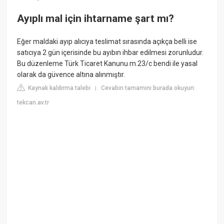
Ayıplı mal için ihtarname şart mı?
Eğer maldaki ayıp alıcıya teslimat sırasında açıkça belli ise
satıcıya 2 gün içerisinde bu ayıbın ihbar edilmesi zorunludur.
Bu düzenleme Türk Ticaret Kanunu m.23/c bendi ile yasal
olarak da güvence altına alınmıştır.
Kaynak kaldırma talebi
Cevabın tamamını burada okuyun:
|
tekcan.av.tr