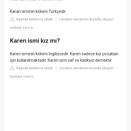
Karan isminin kökeni Türkçedir.
Kaynak kaldırma talebi
Cevabın tamamını burada okuyun:
|
milliyet.com.tr
Karen ismi kız mı?
Karen isminin kökeni İngilizcedir. Karen sadece kız çocukları
için kullanılmaktadır. Karen ismi saf ve katıksız demektir.
Kaynak kaldırma talebi
Cevabın tamamını burada okuyun:
|
hurriyet.com.tr