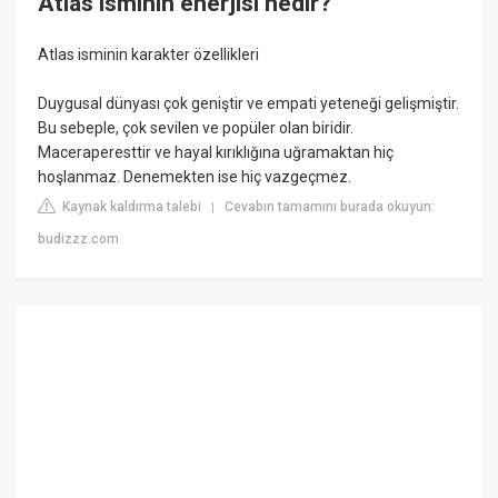
Atlas isminin enerjisi nedir?
Atlas isminin karakter özellikleri
Duygusal dünyası çok geniştir ve empati yeteneği gelişmiştir.
Bu sebeple, çok sevilen ve popüler olan biridir.
Maceraperesttir ve hayal kırıklığına uğramaktan hiç
hoşlanmaz. Denemekten ise hiç vazgeçmez.
Kaynak kaldırma talebi
Cevabın tamamını burada okuyun:
|
budizzz.com