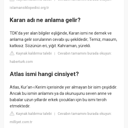
islamansiklopedisi.org.tr
Karan adı ne anlama gelir?
TDK'da yer alan bilgiler eşliğinde, Karan ismi ne demek ve
anlama gelir sorularının cevabı şu şekildedir; Temiz, masum,
katkısız. Sözünün eri, yiğit. Kahraman, yürekli.
Kaynak kaldırma talebi
Cevabın tamamını burada okuyun:
|
haberturk.com
Atlas ismi hangi cinsiyet?
Atlas, Kur'an-ı Kerim içerisinde yer almayan bir isim çeşididir.
Ancak bu ismin anlamını ya da okunuşunu seven anne ve
babalar uzun yıllardır erkek çocukları için bu ismi tercih
etmektedir.
Kaynak kaldırma talebi
Cevabın tamamını burada okuyun:
|
milliyet.com.tr