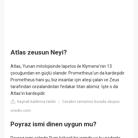
Atlas zeusun Neyi?
Atlas, Yunan mitolojisinde Iapetos ile Klymene'nin 13
çocuğundan en güçlü olanıdır. Prometheus'un da kardeşidir.
Prometheus hani şu, biz insanlar için ateşi çalan ve Zeus
tarafından cezalandırılan fedakar titan abimiz. İşte o da
Atlas'ın kardeşidir.
Kaynak kaldırma talebi
Cevabın tamamını burada okuyun:
|
onedio.com
Poyraz ismi dinen uygun mu?