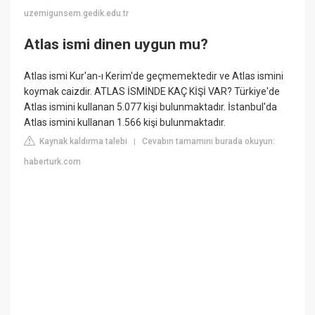
uzemigunsem.gedik.edu.tr
Atlas ismi dinen uygun mu?
Atlas ismi Kur'an-ı Kerim'de geçmemektedir ve Atlas ismini
koymak caizdir. ATLAS İSMİNDE KAÇ KİŞİ VAR? Türkiye'de
Atlas ismini kullanan 5.077 kişi bulunmaktadır. İstanbul'da
Atlas ismini kullanan 1.566 kişi bulunmaktadır.
Kaynak kaldırma talebi
Cevabın tamamını burada okuyun:
|
haberturk.com