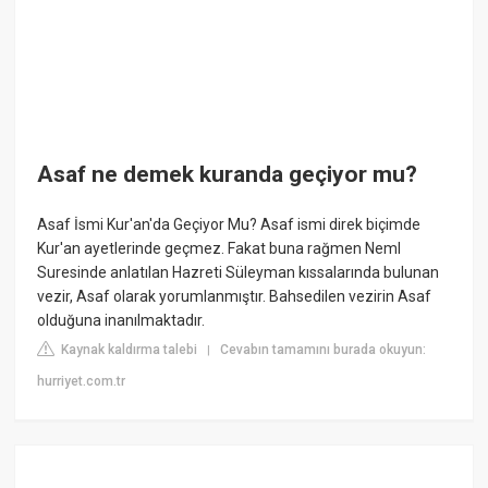
Asaf ne demek kuranda geçiyor mu?
Asaf İsmi Kur'an'da Geçiyor Mu? Asaf ismi direk biçimde
Kur'an ayetlerinde geçmez. Fakat buna rağmen Neml
Suresinde anlatılan Hazreti Süleyman kıssalarında bulunan
vezir, Asaf olarak yorumlanmıştır. Bahsedilen vezirin Asaf
olduğuna inanılmaktadır.
Kaynak kaldırma talebi
Cevabın tamamını burada okuyun:
|
hurriyet.com.tr