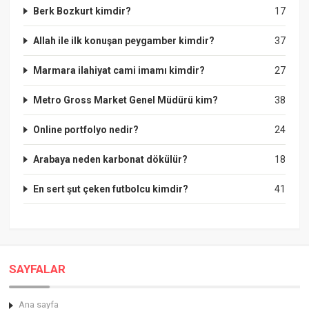
Berk Bozkurt kimdir?
17
Allah ile ilk konuşan peygamber kimdir?
37
Marmara ilahiyat cami imamı kimdir?
27
Metro Gross Market Genel Müdürü kim?
38
Online portfolyo nedir?
24
Arabaya neden karbonat dökülür?
18
En sert şut çeken futbolcu kimdir?
41
SAYFALAR
Ana sayfa