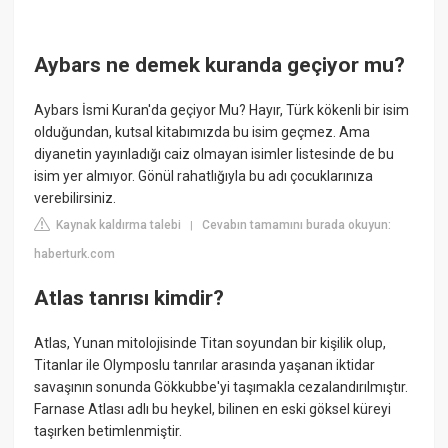
Aybars ne demek kuranda geçiyor mu?
Aybars İsmi Kuran'da geçiyor Mu? Hayır, Türk kökenli bir isim
olduğundan, kutsal kitabımızda bu isim geçmez. Ama
diyanetin yayınladığı caiz olmayan isimler listesinde de bu
isim yer almıyor. Gönül rahatlığıyla bu adı çocuklarınıza
verebilirsiniz.
Kaynak kaldırma talebi
Cevabın tamamını burada okuyun:
|
haberturk.com
Atlas tanrısı kimdir?
Atlas, Yunan mitolojisinde Titan soyundan bir kişilik olup,
Titanlar ile Olymposlu tanrılar arasında yaşanan iktidar
savaşının sonunda Gökkubbe'yi taşımakla cezalandırılmıştır.
Farnase Atlası adlı bu heykel, bilinen en eski göksel küreyi
taşırken betimlenmiştir.