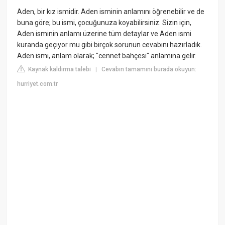
Aden, bir kız ismidir. Aden isminin anlamını öğrenebilir ve de
buna göre; bu ismi, çocuğunuza koyabilirsiniz. Sizin için,
Aden isminin anlamı üzerine tüm detaylar ve Aden ismi
kuranda geçiyor mu gibi birçok sorunun cevabını hazırladık.
Aden ismi, anlam olarak; "cennet bahçesi" anlamına gelir.
Kaynak kaldırma talebi
Cevabın tamamını burada okuyun:
|
hurriyet.com.tr