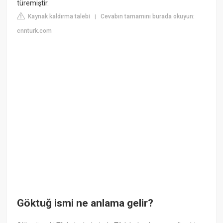
türemiştir.
Kaynak kaldırma talebi
Cevabın tamamını burada okuyun:
|
cnnturk.com
Göktuğ ismi ne anlama gelir?