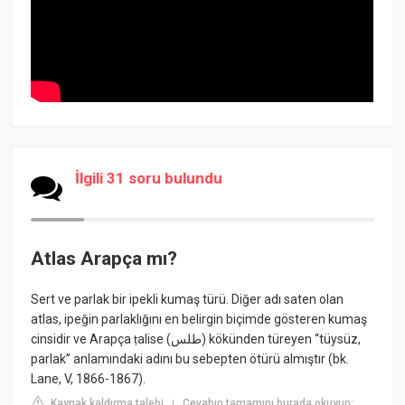
İlgili 31 soru bulundu
Atlas Arapça mı?
Sert ve parlak bir ipekli kumaş türü. Diğer adı saten olan
atlas, ipeğin parlaklığını en belirgin biçimde gösteren kumaş
cinsidir ve Arapça ṭalise (طلس) kökünden türeyen “tüysüz,
parlak” anlamındaki adını bu sebepten ötürü almıştır (bk.
Lane, V, 1866-1867).
Kaynak kaldırma talebi
Cevabın tamamını burada okuyun:
|