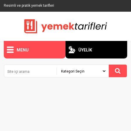
Resimli ve pratik yemek tarifleri
MENU
ÜYELİK