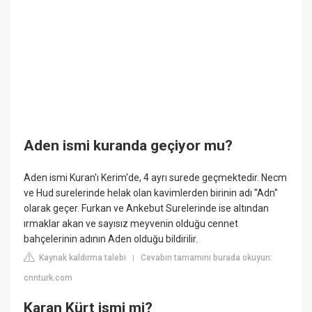
Aden ismi kuranda geçiyor mu?
Aden ismi Kuran'ı Kerim'de, 4 ayrı surede geçmektedir. Necm
ve Hud surelerinde helak olan kavimlerden birinin adı ''Adn''
olarak geçer. Furkan ve Ankebut Surelerinde ise altından
ırmaklar akan ve sayısız meyvenin olduğu cennet
bahçelerinin adının Aden olduğu bildirilir.
Kaynak kaldırma talebi
Cevabın tamamını burada okuyun:
|
cnnturk.com
Karan Kürt ismi mi?