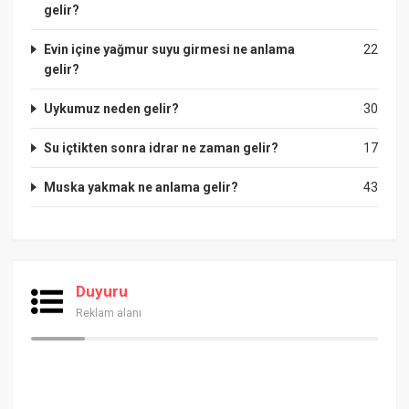
gelir?
Evin içine yağmur suyu girmesi ne anlama
22
gelir?
Uykumuz neden gelir?
30
Su içtikten sonra idrar ne zaman gelir?
17
Muska yakmak ne anlama gelir?
43
Duyuru
Reklam alanı