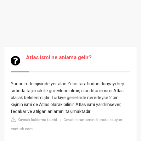
Atlas ismi ne anlama gelir?
Yunan mitolojisinde yer alan Zeus tarafından dünyayı hep
sırtında taşımak ile görevlendirilmiş olan titanın ismi Atlas
olarak belirlenmiştir. Türkiye genelinde neredeyse 2 bin
kişinin ismi de Atlas olarak bilinir. Atlas ismi yardımsever,
fedakar ve atılgan anlamını taşımaktadır.
Kaynak kaldırma talebi
Cevabın tamamını burada okuyun:
|
cnnturk.com