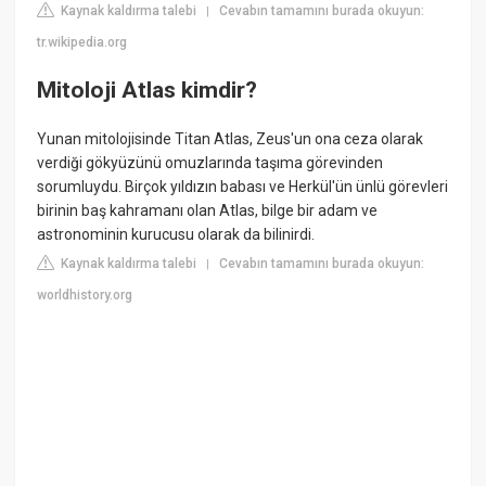
Kaynak kaldırma talebi
Cevabın tamamını burada okuyun:
|
tr.wikipedia.org
Mitoloji Atlas kimdir?
Yunan mitolojisinde Titan Atlas, Zeus'un ona ceza olarak
verdiği gökyüzünü omuzlarında taşıma görevinden
sorumluydu. Birçok yıldızın babası ve Herkül'ün ünlü görevleri
birinin baş kahramanı olan Atlas, bilge bir adam ve
astronominin kurucusu olarak da bilinirdi.
Kaynak kaldırma talebi
Cevabın tamamını burada okuyun:
|
worldhistory.org