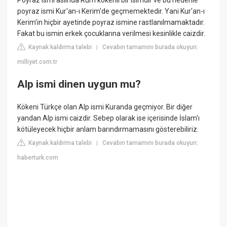
Poyraz ismi aslında Rum kökenli bir isimdir ve bu nedenle
poyraz ismi Kur'an-ı Kerim'de geçmemektedir. Yani Kur'an-ı
Kerim'in hiçbir ayetinde poyraz ismine rastlanılmamaktadır.
Fakat bu ismin erkek çocuklarına verilmesi kesinlikle caizdir.
Kaynak kaldırma talebi
Cevabın tamamını burada okuyun:
|
milliyet.com.tr
Alp ismi dinen uygun mu?
Kökeni Türkçe olan Alp ismi Kuranda geçmiyor. Bir diğer
yandan Alp ismi caizdir. Sebep olarak ise içerisinde İslam'ı
kötüleyecek hiçbir anlam barındırmamasını gösterebiliriz.
Kaynak kaldırma talebi
Cevabın tamamını burada okuyun:
|
haberturk.com