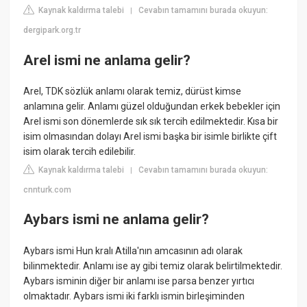
Kaynak kaldırma talebi
Cevabın tamamını burada okuyun:
|
dergipark.org.tr
Arel ismi ne anlama gelir?
Arel, TDK sözlük anlamı olarak temiz, dürüst kimse
anlamına gelir. Anlamı güzel olduğundan erkek bebekler için
Arel ismi son dönemlerde sık sık tercih edilmektedir. Kısa bir
isim olmasından dolayı Arel ismi başka bir isimle birlikte çift
isim olarak tercih edilebilir.
Kaynak kaldırma talebi
Cevabın tamamını burada okuyun:
|
cnnturk.com
Aybars ismi ne anlama gelir?
Aybars ismi Hun kralı Atilla'nın amcasının adı olarak
bilinmektedir. Anlamı ise ay gibi temiz olarak belirtilmektedir.
Aybars isminin diğer bir anlamı ise parsa benzer yırtıcı
olmaktadır. Aybars ismi iki farklı ismin birleşiminden