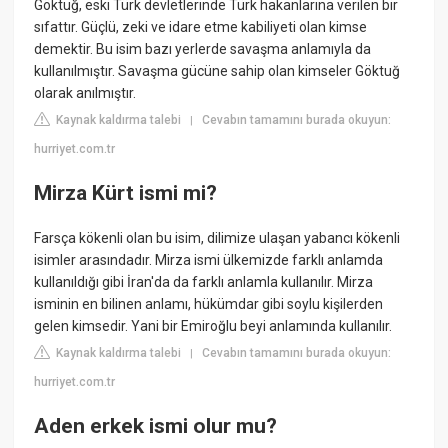
Göktuğ, eski Türk devletlerinde Türk hakanlarına verilen bir
sıfattır. Güçlü, zeki ve idare etme kabiliyeti olan kimse
demektir. Bu isim bazı yerlerde savaşma anlamıyla da
kullanılmıştır. Savaşma gücüne sahip olan kimseler Göktuğ
olarak anılmıştır.
Kaynak kaldırma talebi
Cevabın tamamını burada okuyun:
|
hurriyet.com.tr
Mirza Kürt ismi mi?
Farsça kökenli olan bu isim, dilimize ulaşan yabancı kökenli
isimler arasındadır. Mirza ismi ülkemizde farklı anlamda
kullanıldığı gibi İran'da da farklı anlamla kullanılır. Mirza
isminin en bilinen anlamı, hükümdar gibi soylu kişilerden
gelen kimsedir. Yani bir Emiroğlu beyi anlamında kullanılır.
Kaynak kaldırma talebi
Cevabın tamamını burada okuyun:
|
hurriyet.com.tr
Aden erkek ismi olur mu?