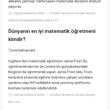
dikkatini çekmişti. Hatta bazen matematik derslerini Atatürk
işliyordu.
Kaynak kaldırma talebi
Cevabın tamamını burada okuyun:
|
drdervisnihatarkatilkokulu.meb.k12.tr
Dünyanın en iyi matematik öğretmeni
kimdir?
'Covid kahramanı'
İngiltere'den matematik öğretmeni Jamie Frost. Bu
öğretmenlerden biri de Londra'nın güneybatısındaki
Kingston'da öğretmenlik yapan Jamie Frost oldu. Frost,
karantina sırasında eğitime erişmeye çalışan çocuklara
yardımcı olan DrFrostMaths isimli çevrimiçi platformu
kurması nedeniyle ödüllendirildi.
Kaynak kaldırma talebi
Cevabın tamamını burada okuyun:
|
bbc.com