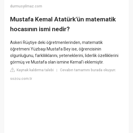
durmusyilmaz.com
Mustafa Kemal Atatürk'ün matematik
hocasının ismi nedir?
Askeri Rüştiye deki öğretmenlerinden, matematik
öğretmeni Yüzbaşı Mustafa Bey ise, öğrencisinin
olgunluğunu, farklılıklarını, yeteneklerini, liderlik özelliklerini
görmüş ve Mustafa olan ismine Kemal'i eklemiştir.
Kaynak kaldırma talebi
Cevabın tamamını burada okuyun:
|
sozcu.com.tr