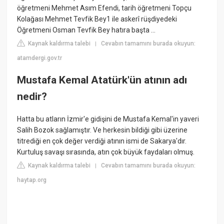
öğretmeni Mehmet Asım Efendi, tarih öğretmeni Topçu
Kolağası Mehmet Tevfik Bey1 ile askerî rüşdiyedeki
Öğretmeni Osman Tevfik Bey hatıra başta ...
Kaynak kaldırma talebi
Cevabın tamamını burada okuyun:
|
atamdergi.gov.tr
Mustafa Kemal Atatürk'ün atının adı
nedir?
Hatta bu atların İzmir'e gidişini de Mustafa Kemal'in yaveri
Salih Bozok sağlamıştır. Ve herkesin bildiği gibi üzerine
titrediği en çok değer verdiği atının ismi de Sakarya'dır.
Kurtuluş savaşı sırasında, atın çok büyük faydaları olmuş.
Kaynak kaldırma talebi
Cevabın tamamını burada okuyun:
|
haytap.org