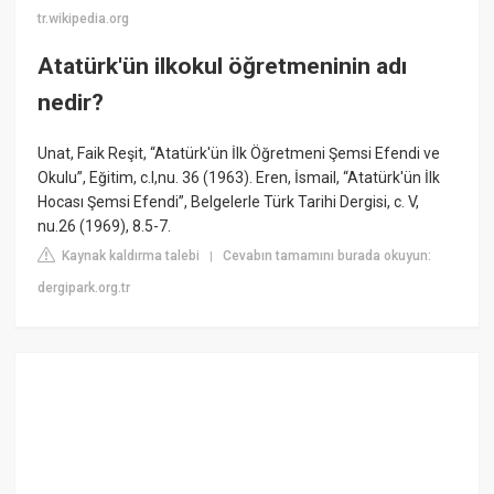
tr.wikipedia.org
Atatürk'ün ilkokul öğretmeninin adı
nedir?
Unat, Faik Reşit, “Atatürk'ün İlk Öğretmeni Şemsi Efendi ve
Okulu”, Eğitim, c.I,nu. 36 (1963). Eren, İsmail, “Atatürk'ün İlk
Hocası Şemsi Efendi”, Belgelerle Türk Tarihi Dergisi, c. V,
nu.26 (1969), 8.5-7.
Kaynak kaldırma talebi
Cevabın tamamını burada okuyun:
|
dergipark.org.tr