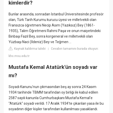
kimlerdir?
Bunlar arasında; sonradan İstanbul Üniversitesinde profesör
olan, Türk Tarih Kurumu kurucu üyesi ve milletvekili olan
Fransızca öğretmeni Necip Asım (Yazıksız) Bey (1861-
1935), Talim Öğretmeni Rahmi Paşa ve onun maiyetindeki
Binbaşı Fazıl Bey, sonra korgeneral ve milletvekili olan
Yüzbaşı Naci (İldeniz) Bey ve Teğmen ...
Kaynak kaldırma talebi
Cevabın tamamını burada okuyun:
|
kho.msu.edu.tr
Mustafa Kemal Atatürk'ün soyadı var
mı?
Soyadı Kanunu'nun çıkmasından beş ay sonra 24 Kasım
1934 tarihinde TBMM tarafından oy birliği ile kabul edilen
2587 sayılı kanunla Cumhurbaşkanı Mustafa Kemal'e
"Atatürk" soyadı verildi. 17 Aralık 1934'te çıkarılan yasa ile bu
soyadının diğer kişiler tarafından kullanılması yasaklandı.