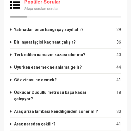
Popüler Sorular
Sıkça sorulan sorular
Yatmadan önce hangi çay zayıflatır?
29
Bir inşaat işçisi kaç saat çalışır?
36
Terk edilen namazın kazası olur mu?
40
Uyurken esnemek ne anlama gelir?
44
Göz zinası ne demek?
41
Üsküdar Dudullu metrosu kaça kadar
18
çalışıyor?
Araç arıza lambası kendiliğinden söner mi?
30
Araç nereden çekilir?
41