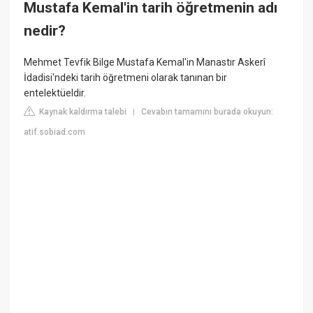
Mustafa Kemal'in tarih öğretmenin adı
nedir?
Mehmet Tevfik Bilge Mustafa Kemal'in Manastır Askerî
İdadisi'ndeki tarih öğretmeni olarak tanınan bir
entelektüeldir.
Kaynak kaldırma talebi
Cevabın tamamını burada okuyun:
|
atif.sobiad.com