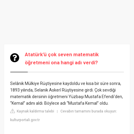
Atatürk'ü çok seven matematik
öğretmeni ona hangi adı verdi?
Selânik Mülkiye Rüştiyesine
kaydoldu ve kısa bir süre sonra,
1893 yılında, Selanik Askerî Rüştiyesine girdi. Çok sevdiği
matematik dersinin öğretmeni Yüzbaşı Mustafa Efendi'den,
“Kemal” adını aldı. Böylece adı “Mustafa Kemal” oldu.
Kaynak kaldırma talebi
Cevabın tamamını burada okuyun:
|
kulturportali.gov.tr