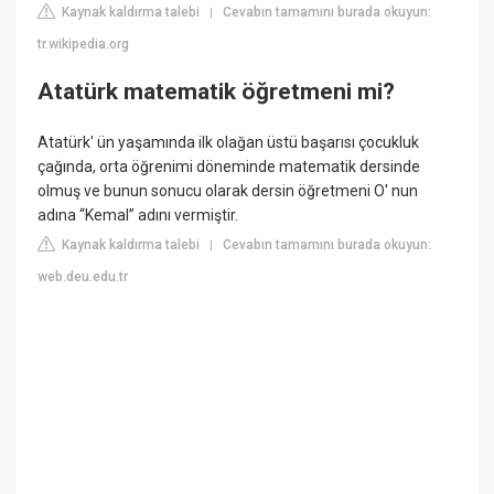
Kaynak kaldırma talebi
Cevabın tamamını burada okuyun:
|
tr.wikipedia.org
Atatürk matematik öğretmeni mi?
Atatürk' ün yaşamında ilk olağan üstü başarısı çocukluk
çağında, orta öğrenimi döneminde matematik dersinde
olmuş ve bunun sonucu olarak dersin öğretmeni O' nun
adına “Kemal” adını vermiştir.
Kaynak kaldırma talebi
Cevabın tamamını burada okuyun:
|
web.deu.edu.tr