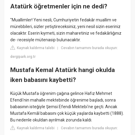
Atatürk öğretmenler için ne dedi?
"Muallimler! Yeni nesli, Cumhuriyetin fedakâr muallim ve
mürebbileri, sizler yetiştireceksiniz, yeni nesil sizin eseriniz
olacaktır. Eserin kıymeti, sizin maharetiniz ve fedakârlığınız
de- recesiyle mütenasip bulunacaktır.
Kaynak kaldırma talebi
Cevabın tamamını burada okuyun:
|
dergipark.org.tr
Mustafa Kemal Atatürk hangi okulda
iken babasını kaybetti?
Küçük Mustafa öğrenim çağına gelince Hafız Mehmet
Efendi'nin mahalle mektebinde öğrenime başladı, sonra
babasının isteğiyle Şemsi Efendi Mektebi'ne geçti. Ancak
Mustafa Kemâl babasını çok küçük yaşlarda kaybetti (1888).
Bu nedenle okuldan ayrılmak zorunda kaldı.
Kaynak kaldırma talebi
Cevabın tamamını burada okuyun:
|