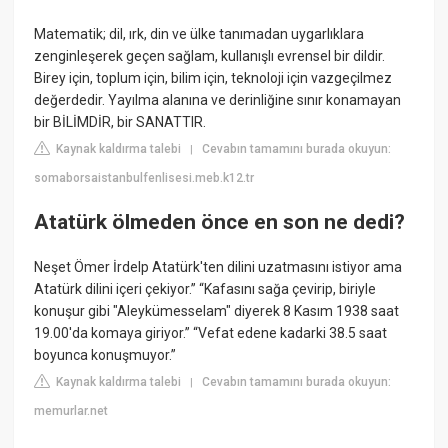
Matematik; dil, ırk, din ve ülke tanımadan uygarlıklara
zenginleşerek geçen sağlam, kullanışlı evrensel bir dildir.
Birey için, toplum için, bilim için, teknoloji için vazgeçilmez
değerdedir. Yayılma alanına ve derinliğine sınır konamayan
bir BİLİMDİR, bir SANATTIR.
Kaynak kaldırma talebi
Cevabın tamamını burada okuyun:
|
somaborsaistanbulfenlisesi.meb.k12.tr
Atatürk ölmeden önce en son ne dedi?
Neşet Ömer İrdelp Atatürk'ten dilini uzatmasını istiyor ama
Atatürk dilini içeri çekiyor.” “Kafasını sağa çevirip, biriyle
konuşur gibi "Aleykümesselam" diyerek 8 Kasım 1938 saat
19.00'da komaya giriyor.” “Vefat edene kadarki 38.5 saat
boyunca konuşmuyor.”
Kaynak kaldırma talebi
Cevabın tamamını burada okuyun:
|
memurlar.net