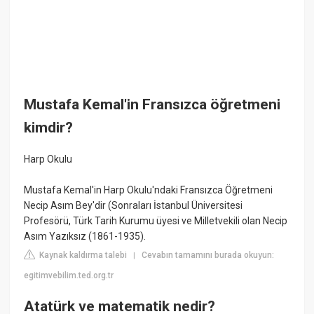
Mustafa Kemal'in Fransızca öğretmeni
kimdir?
Harp Okulu
Mustafa Kemal'in Harp Okulu'ndaki Fransızca Öğretmeni
Necip Asım Bey'dir (Sonraları İstanbul Üniversitesi
Profesörü, Türk Tarih Kurumu üyesi ve Milletvekili olan Necip
Asım Yazıksız (1861-1935).
Kaynak kaldırma talebi
Cevabın tamamını burada okuyun:
|
egitimvebilim.ted.org.tr
Atatürk ve matematik nedir?