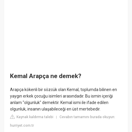
Kemal Arapça ne demek?
Arapça kökenli bir sözcük olan Kemal, toplumda bilinen en
yaygın erkek çocuğu isimleri arasındadır. Bu ismin içeriği
anlam "olgunluk" demektir. Kemal ismi ile ifade edilen
olgunluk, insanın ulaşabileceği en üst mertebedir.
Kaynak kaldırma talebi
Cevabın tamamını burada okuyun:
|
hurriyet.com.tr