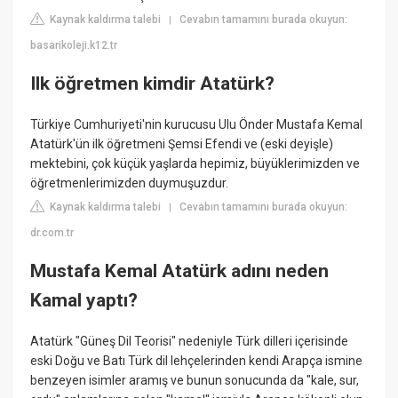
Kaynak kaldırma talebi
Cevabın tamamını burada okuyun:
|
basarikoleji.k12.tr
Ilk öğretmen kimdir Atatürk?
Türkiye Cumhuriyeti'nin kurucusu Ulu Önder Mustafa Kemal
Atatürk'ün ilk öğretmeni Şemsi Efendi ve (eski deyişle)
mektebini, çok küçük yaşlarda hepimiz, büyüklerimizden ve
öğretmenlerimizden duymuşuzdur.
Kaynak kaldırma talebi
Cevabın tamamını burada okuyun:
|
dr.com.tr
Mustafa Kemal Atatürk adını neden
Kamal yaptı?
Atatürk "Güneş Dil Teorisi" nedeniyle Türk dilleri içerisinde
eski Doğu ve Batı Türk dil lehçelerinden kendi Arapça ismine
benzeyen isimler aramış ve bunun sonucunda da "kale, sur,