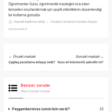
Öğretmenler Günü, öğretmenlik mesleğini icra eden
kimseleri onurlandırmak için çeşitli etkinliklerin düzenlendiği
bir kutlama günüdür.
Kaynak kaldırma talebi
Cevabın tamamını burada okuyun:
|
sozcu.com.tr
←
Önceki makale
Sonraki makale
→
Çağdaş pazarlama anlayışı nedir?
Kuzu eti kolesterolü yükseltir mi?
Benzer sorular
Sıkça sorulan sorular
Peygamberimize ismini kim verdi?
23