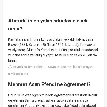
Atatürk'ün en yakın arkadaşının adı
nedir?
Kaynaksız içerik itiraz konusu olabilir ve kaldırılabilir. Salih
Bozok (1881, Selanik - 25 Nisan 1941, İstanbul), Türk asker
ve siyasetçi. Mustafa Kemal Atatürk'ün çocukluk arkadaşıydı
ve daha sonra yaverliğini yaptı. Atatürk'e en yakın kişi olarak
bilinir.
Kaynak kaldırma talebi
Cevabın tamamını burada okuyun:
|
tr.wikipedia.org
Mehmet Asım Efendi ne öğretmeni?
Onun ilk ve orta öğrenimindeki öğretmenleri arasında ilkokul
öğretmeni Şemsi Efendi, askerî rüşdiyedeki Fransızca
öğretmeni Yüzbaşı Nakiyüddin Bey, askerî idadideki kitabet