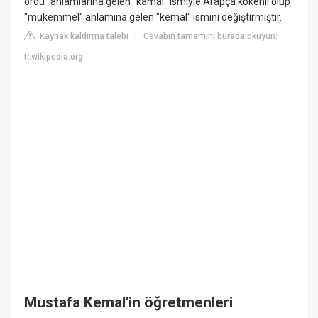
ordu" anlamlarına gelen "kamal" ismiyle Arapça kökenli olup
"mükemmel" anlamına gelen "kemal" ismini değiştirmiştir.
Kaynak kaldırma talebi
Cevabın tamamını burada okuyun:
|
tr.wikipedia.org
Mustafa Kemal'in öğretmenleri