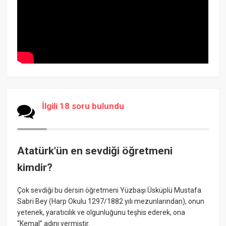
İlgili 18 soru bulundu
Atatürk'ün en sevdiği öğretmeni
kimdir?
Çok sevdiği bu dersin öğretmeni Yüzbaşı Üsküplü Mustafa
Sabri Bey (Harp Okulu 1297/1882 yılı mezunlarından), onun
yetenek, yaratıcılık ve olgunluğunu teşhis ederek, ona
“Kemal” adını vermiştir.