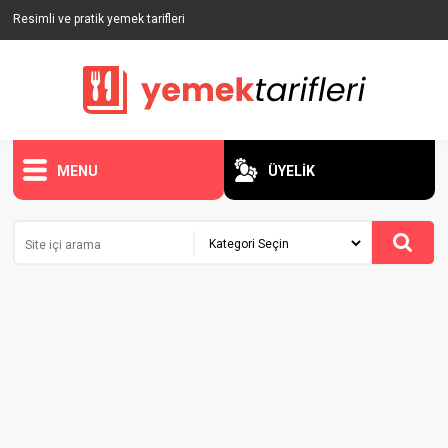
Resimli ve pratik yemek tarifleri
MENU
ÜYELİK