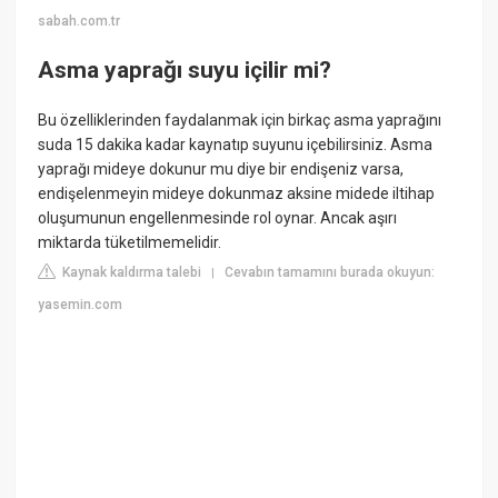
sabah.com.tr
Asma yaprağı suyu içilir mi?
Bu özelliklerinden faydalanmak için birkaç asma yaprağını
suda 15 dakika kadar kaynatıp suyunu içebilirsiniz. Asma
yaprağı mideye dokunur mu diye bir endişeniz varsa,
endişelenmeyin mideye dokunmaz aksine midede iltihap
oluşumunun engellenmesinde rol oynar. Ancak aşırı
miktarda tüketilmemelidir.
Kaynak kaldırma talebi
Cevabın tamamını burada okuyun:
|
yasemin.com