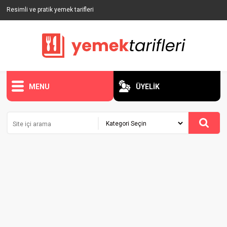
Resimli ve pratik yemek tarifleri
MENU
ÜYELİK