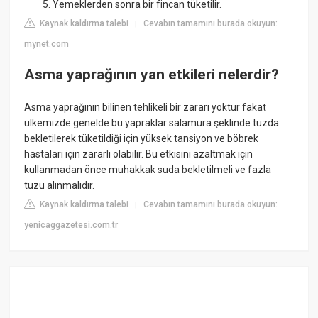
Yemeklerden sonra bir fincan tüketilir.
Kaynak kaldırma talebi
Cevabın tamamını burada okuyun:
|
mynet.com
Asma yaprağının yan etkileri nelerdir?
Asma yaprağının bilinen tehlikeli bir zararı yoktur fakat
ülkemizde genelde bu yapraklar salamura şeklinde tuzda
bekletilerek tüketildiği için yüksek tansiyon ve böbrek
hastaları için zararlı olabilir. Bu etkisini azaltmak için
kullanmadan önce muhakkak suda bekletilmeli ve fazla
tuzu alınmalıdır.
Kaynak kaldırma talebi
Cevabın tamamını burada okuyun:
|
yenicaggazetesi.com.tr