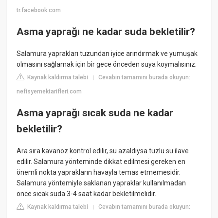
tr.facebook.com
Asma yaprağı ne kadar suda bekletilir?
Salamura yaprakları tuzundan iyice arındırmak ve yumuşak
olmasını sağlamak için bir gece önceden suya koymalısınız.
Kaynak kaldırma talebi
Cevabın tamamını burada okuyun:
|
nefisyemektarifleri.com
Asma yaprağı sıcak suda ne kadar
bekletilir?
Ara sıra kavanoz kontrol edilir, su azaldıysa tuzlu su ilave
edilir. Salamura yönteminde dikkat edilmesi gereken en
önemli nokta yaprakların havayla temas etmemesidir.
Salamura yöntemiyle saklanan yapraklar kullanılmadan
önce sıcak suda 3-4 saat kadar bekletilmelidir.
Kaynak kaldırma talebi
Cevabın tamamını burada okuyun:
|