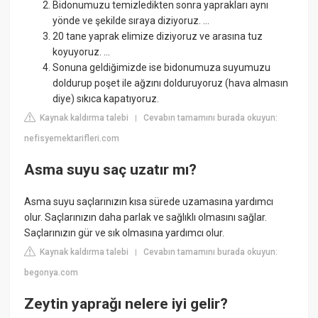
Bidonumuzu temizledikten sonra yaprakları aynı
yönde ve şekilde sıraya diziyoruz. ...
20 tane yaprak elimize diziyoruz ve arasına tuz
koyuyoruz. ...
Sonuna geldiğimizde ise bidonumuza suyumuzu
doldurup poşet ile ağzını dolduruyoruz (hava almasın
diye) sıkıca kapatıyoruz.
Kaynak kaldırma talebi
Cevabın tamamını burada okuyun:
|
nefisyemektarifleri.com
Asma suyu saç uzatır mı?
Asma suyu saçlarınızın kısa sürede uzamasına yardımcı
olur. Saçlarınızın daha parlak ve sağlıklı olmasını sağlar.
Saçlarınızın gür ve sık olmasına yardımcı olur.
Kaynak kaldırma talebi
Cevabın tamamını burada okuyun:
|
begonya.com
Zeytin yaprağı nelere iyi gelir?