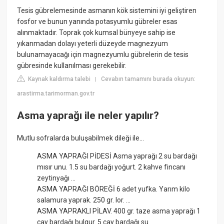
Tesis gübrelemesinde asmanın kök sistemini iyi geliştiren
fosfor ve bunun yanında potasyumlu gübreler esas
alınmaktadır. Toprak çok kumsal bünyeye sahip ise
yıkanmadan dolayı yeterli düzeyde magnezyum
bulunamayacağı için magnezyumlu gübrelerin de tesis
gübresinde kullanılması gerekebilir.
Kaynak kaldırma talebi
Cevabın tamamını burada okuyun:
|
arastirma.tarimorman.gov.tr
Asma yaprağı ile neler yapılır?
Mutlu sofralarda buluşabilmek dileği ile...
ASMA YAPRAĞI PİDESİ Asma yaprağı 2 su bardağı
mısır unu. 1.5 su bardağı yoğurt. 2 kahve fincanı
zeytinyağı ...
ASMA YAPRAĞI BÖREĞİ 6 adet yufka. Yarım kilo
salamura yaprak. 250 gr. lor. ...
ASMA YAPRAKLI PİLAV. 400 gr. taze asma yaprağı 1
çay bardağı bulgur. 5 çay bardağı su.