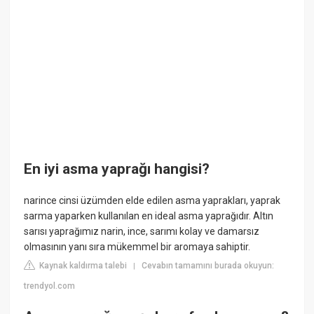
En iyi asma yaprağı hangisi?
narince cinsi üzümden elde edilen asma yaprakları, yaprak
sarma yaparken kullanılan en ideal asma yaprağıdır. Altın
sarısı yaprağımız narin, ince, sarımı kolay ve damarsız
olmasının yanı sıra mükemmel bir aromaya sahiptir.
Kaynak kaldırma talebi
Cevabın tamamını burada okuyun:
|
trendyol.com