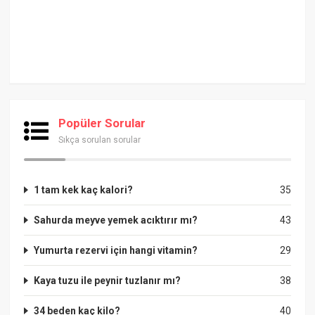
Popüler Sorular
Sıkça sorulan sorular
1 tam kek kaç kalori?
35
Sahurda meyve yemek acıktırır mı?
43
Yumurta rezervi için hangi vitamin?
29
Kaya tuzu ile peynir tuzlanır mı?
38
34 beden kaç kilo?
40