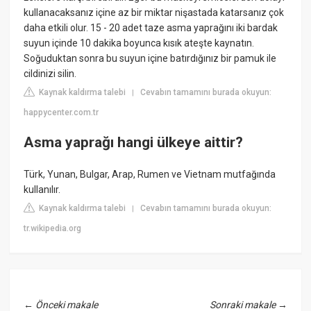
kullanacaksanız içine az bir miktar nişastada katarsanız çok
daha etkili olur. 15 - 20 adet taze asma yaprağını iki bardak
suyun içinde 10 dakika boyunca kısık ateşte kaynatın.
Soğuduktan sonra bu suyun içine batırdığınız bir pamuk ile
cildinizi silin.
Kaynak kaldırma talebi
Cevabın tamamını burada okuyun:
|
happycenter.com.tr
Asma yaprağı hangi ülkeye aittir?
Türk, Yunan, Bulgar, Arap, Rumen ve Vietnam mutfağında
kullanılır.
Kaynak kaldırma talebi
Cevabın tamamını burada okuyun:
|
tr.wikipedia.org
←
Önceki makale
Sonraki makale
→