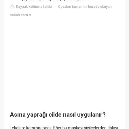
Kaynak kaldırma talebi
Cevabın tamamını burada okuyun:
|
sabah.com.tr
Asma yaprağı cilde nasıl uygulanır?
Lekelere karşı birebirdir. Eğer bu maskeyi sivilcelerden dolayı