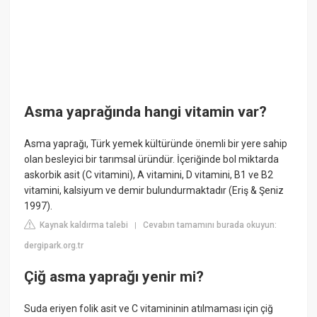
Asma yaprağında hangi vitamin var?
Asma yaprağı, Türk yemek kültüründe önemli bir yere sahip
olan besleyici bir tarımsal üründür. İçeriğinde bol miktarda
askorbik asit (C vitamini), A vitamini, D vitamini, B1 ve B2
vitamini, kalsiyum ve demir bulundurmaktadır (Eriş & Şeniz
1997).
Kaynak kaldırma talebi
Cevabın tamamını burada okuyun:
|
dergipark.org.tr
Çiğ asma yaprağı yenir mi?
Suda eriyen folik asit ve C vitamininin atılmaması için çiğ