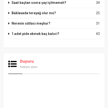
Saat kaçtan sonra çay içilmemeli?
34
Baklavada tereyağ olur mu?
25
Nerenin sütlacı meşhur?
31
1 adet pide ekmek kaç kalori?
43
Duyuru
Reklam alanı