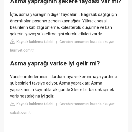
Asma yaprağının şekere faydası var mı?
İşte, asma yaprağının diğer faydaları... Bağırsak sağlığı için
önemli olan posanın zengin kaynağıdır. Yüksek posalı
besinlerin kabızlığı önleme, kolesterolü düşürme ve kan
şekerini yavaş yükseltme gibi olumlu etkileri vardır.
Kaynak kaldırma talebi
Cevabın tamamını burada okuyun:
|
hurriyet.com.tr
Asma yaprağı varise iyi gelir mi?
Varislerin ilerlemesini durdurmaya ve korunmaya yardımcı
şu besinleri tavsiye ediyor. Asma yaprakları: Asma
yapraklarının kaynatılarak günde 3 kere bir bardak içmek
varis hastalığına iyi gelir.
Kaynak kaldırma talebi
Cevabın tamamını burada okuyun:
|
sabah.com.tr