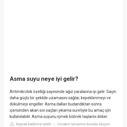
Asma suyu neye iyi gelir?
Antimikrobik özelliği sayesinde ağız yaralarına iyi gelir. Saçın
daha güçlü bir şekilde uzamasını sağlar, kepeklenmeyi ve
dökülmeyi engeller. Asma dalları budandıktan sonra
içerisinden akan sıvı saçları yıkama suretiyle bu amaç için
kullanılabilir. Asma suyunu içmek böbrek taşlarını döker.
Kaynak kaldırma talebi
Cevabın tamamını burada okuyun:
|