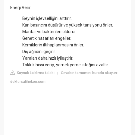
Enerji Verir.
Beynin işlevselliğini arttırır.
Kan basıncını düşürür ve yüksek tansiyonu önler.
Mantar ve bakterileri öldürür.
Genetik hasarları engeller.
Kemiklerin iltihaplanmasını önler.
Diş ağrısını geçirir.
Yaraları daha hızlı iyileştirir.
Tokluk hissi verip, yemek yeme isteğini azaltır.
Kaynak kaldırma talebi
Cevabın tamamını burada okuyun:
|
doktorsaliheken.com