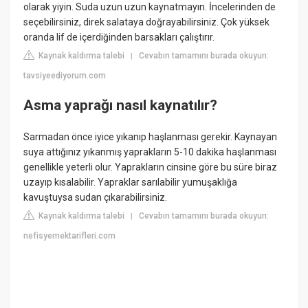
olarak yiyin. Suda uzun uzun kaynatmayın. İncelerinden de
seçebilirsiniz, direk salataya doğrayabilirsiniz. Çok yüksek
oranda lif de içerdiğinden barsakları çalıştırır.
Kaynak kaldırma talebi
Cevabın tamamını burada okuyun:
|
tavsiyeediyorum.com
Asma yaprağı nasıl kaynatılır?
Sarmadan önce iyice yıkanıp haşlanması gerekir. Kaynayan
suya attığınız yıkanmış yaprakların 5-10 dakika haşlanması
genellikle yeterli olur. Yaprakların cinsine göre bu süre biraz
uzayıp kısalabilir. Yapraklar sarılabilir yumuşaklığa
kavuştuysa sudan çıkarabilirsiniz.
Kaynak kaldırma talebi
Cevabın tamamını burada okuyun:
|
nefisyemektarifleri.com