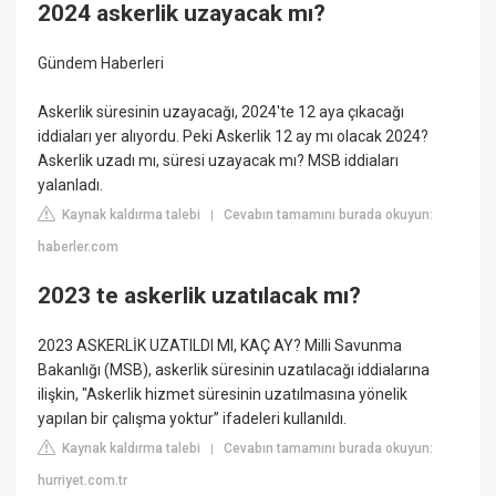
2024 askerlik uzayacak mı?
Gündem Haberleri
Askerlik süresinin uzayacağı, 2024'te 12 aya çıkacağı
iddiaları yer alıyordu. Peki Askerlik 12 ay mı olacak 2024?
Askerlik uzadı mı, süresi uzayacak mı? MSB iddiaları
yalanladı.
Kaynak kaldırma talebi
Cevabın tamamını burada okuyun:
|
haberler.com
2023 te askerlik uzatılacak mı?
2023 ASKERLİK UZATILDI MI, KAÇ AY? Milli Savunma
Bakanlığı (MSB), askerlik süresinin uzatılacağı iddialarına
ilişkin, "Askerlik hizmet süresinin uzatılmasına yönelik
yapılan bir çalışma yoktur” ifadeleri kullanıldı.
Kaynak kaldırma talebi
Cevabın tamamını burada okuyun:
|
hurriyet.com.tr