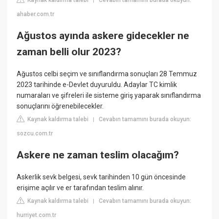
Kaynak kaldırma talebi
Cevabın tamamını burada okuyun:
|
ahaber.com.tr
Ağustos ayında askere gidecekler ne
zaman belli olur 2023?
Ağustos celbi seçim ve sınıflandırma sonuçları 28 Temmuz
2023 tarihinde e-Devlet duyuruldu. Adaylar TC kimlik
numaraları ve şifreleri ile sisteme giriş yaparak sınıflandırma
sonuçlarını öğrenebilecekler.
Kaynak kaldırma talebi
Cevabın tamamını burada okuyun:
|
sozcu.com.tr
Askere ne zaman teslim olacağım?
Askerlik sevk belgesi, sevk tarihinden 10 gün öncesinde
erişime açılır ve er tarafından teslim alınır.
Kaynak kaldırma talebi
Cevabın tamamını burada okuyun:
|
hurriyet.com.tr