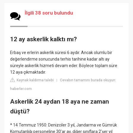
İlgili 38 soru bulundu
12 ay askerlik kalktı mı?
Erbaş ve erlerin askerlik süresi 6 aydır. Ancak olumlu bir
değerlendirme sonucunda terhis tarihine kadar altı ay
süreyle askerlik hizmeti devam eder. Böylece toplam süre
12 aya çıkmaktadır.
Kaynak kaldırma talebi
Cevabın tamamını burada okuyun:
|
haberler.com
Askerlik 24 aydan 18 aya ne zaman
düştü?
* 14 Temmuz 1950: Denizciler 3 yıl, Jandarma ve Gümrük
Komutanlığı personeline 30'ar ay, diğer sınıflara 2'şer yıl