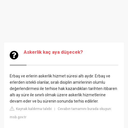
Askerlik kaç aya düşecek?
Erbaş ve erlerin askerlik hizmet süresi altı aydır. Erbaş ve
erlerden istekli olanlar, sıralı disiplin amirlerinin olumlu
değerlendirmesi ile terhise hak kazandıkları tarihten itibaren
altı ay süre ile sınırlı olmak üzere askerlik hizmetlerine
devam eder ve bu sürenin sonunda terhis edilirler.
Kaynak kaldırma talebi
Cevabın tamamını burada okuyun:
|
msb.gov.tr