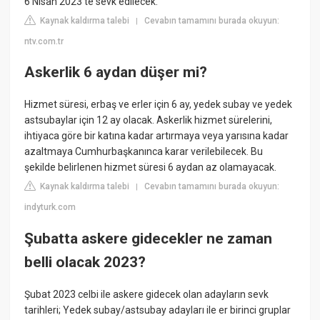
6 Nisan 2023'te sevk edilecek.
Kaynak kaldırma talebi
Cevabın tamamını burada okuyun:
|
ntv.com.tr
Askerlik 6 aydan düşer mi?
Hizmet süresi, erbaş ve erler için 6 ay, yedek subay ve yedek
astsubaylar için 12 ay olacak. Askerlik hizmet sürelerini,
ihtiyaca göre bir katına kadar artırmaya veya yarısına kadar
azaltmaya Cumhurbaşkanınca karar verilebilecek. Bu
şekilde belirlenen hizmet süresi 6 aydan az olamayacak.
Kaynak kaldırma talebi
Cevabın tamamını burada okuyun:
|
indyturk.com
Şubatta askere gidecekler ne zaman
belli olacak 2023?
Şubat 2023 celbi ile askere gidecek olan adayların sevk
tarihleri; Yedek subay/astsubay adayları ile er birinci gruplar