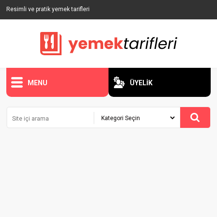
Resimli ve pratik yemek tarifleri
MENU
ÜYELİK