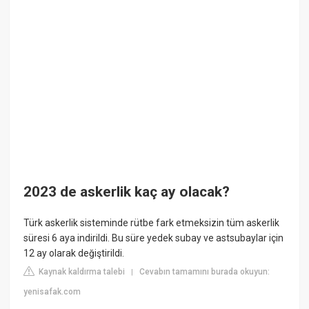
2023 de askerlik kaç ay olacak?
Türk askerlik sisteminde rütbe fark etmeksizin tüm askerlik
süresi 6 aya indirildi. Bu süre yedek subay ve astsubaylar için
12 ay olarak değiştirildi.
Kaynak kaldırma talebi
Cevabın tamamını burada okuyun:
|
yenisafak.com