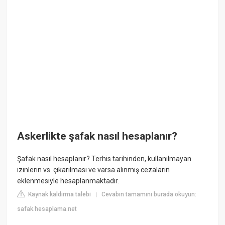
Askerlikte şafak nasıl hesaplanır?
Şafak nasıl hesaplanır? Terhis tarihinden, kullanılmayan
izinlerin vs. çıkarılması ve varsa alınmış cezaların
eklenmesiyle hesaplanmaktadır.
Kaynak kaldırma talebi
Cevabın tamamını burada okuyun:
|
safak.hesaplama.net