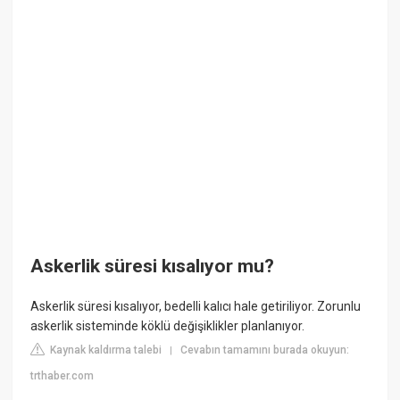
Askerlik süresi kısalıyor mu?
Askerlik süresi kısalıyor, bedelli kalıcı hale getiriliyor. Zorunlu
askerlik sisteminde köklü değişiklikler planlanıyor.
Kaynak kaldırma talebi
Cevabın tamamını burada okuyun:
|
trthaber.com