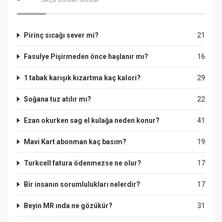
Pirinç sıcağı sever mi?
21
Fasulye Pişirmeden önce haşlanır mı?
16
1 tabak karışık kızartma kaç kalori?
29
Soğana tuz atılır mı?
22
Ezan okurken sag el kulağa neden konur?
41
Mavi Kart abonman kaç basım?
19
Turkcell fatura ödenmezse ne olur?
17
Bir insanın sorumlulukları nelerdir?
17
Beyin MR ında ne gözükür?
31