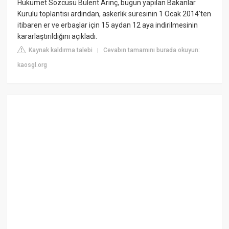
Hükümet Sözcüsü Bülent Arınç, bugün yapılan Bakanlar
Kurulu toplantısı ardından, askerlik süresinin 1 Ocak 2014'ten
itibaren er ve erbaşlar için 15 aydan 12 aya indirilmesinin
kararlaştırıldığını açıkladı.
Kaynak kaldırma talebi
Cevabın tamamını burada okuyun:
|
kaosgl.org