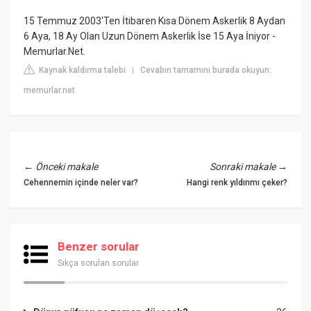
15 Temmuz 2003'Ten İtibaren Kısa Dönem Askerlik 8 Aydan
6 Aya, 18 Ay Olan Uzun Dönem Askerlik İse 15 Aya İniyor -
Memurlar.Net.
Kaynak kaldırma talebi
Cevabın tamamını burada okuyun:
|
memurlar.net
←
Önceki makale
Sonraki makale
→
Cehennemin içinde neler var?
Hangi renk yıldırımı çeker?
Benzer sorular
Sıkça sorulan sorular