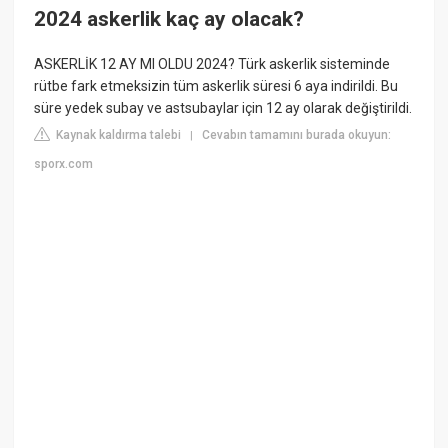
2024 askerlik kaç ay olacak?
ASKERLİK 12 AY MI OLDU 2024? Türk askerlik sisteminde
rütbe fark etmeksizin tüm askerlik süresi 6 aya indirildi. Bu
süre yedek subay ve astsubaylar için 12 ay olarak değiştirildi.
Kaynak kaldırma talebi
Cevabın tamamını burada okuyun:
|
sporx.com