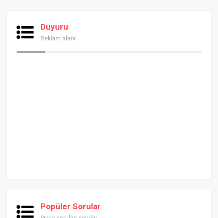
Duyuru
Reklam alanı
Popüler Sorular
Sıkça sorulan sorular