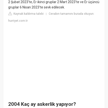
2 Şubat 2023'te, Er ikinci gruplar 2 Mart 2023'te ve Er üçüncü
gruplar 6 Nisan 2023'te sevk edilecek.
Kaynak kaldırma talebi
Cevabın tamamını burada okuyun:
|
hurriyet.com.tr
2004 Kaç ay askerlik yapıyor?