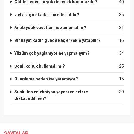
Çölde neden su yok denecek kadar azdır?
40
2 el araç ne kadar sürede satılır?
35
Antibiyotik vücuttan ne zaman atılır?
31
Bir hayat kadın günde kaç erkekle yatabilir?
16
Yüzüm çok yağlanıyor ne yapmalıyım?
34
Şönil koltuk kullanışlı mı?
25
Olumlama neden işe yaramıyor?
15
Subkutan enjeksiyon yaparken nelere
30
dikkat edilmeli?
SAYFALAR