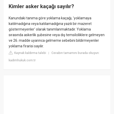
Kimler asker kaçağı sayılır?
Kanundaki tanıma göre yoklama kaçağı, 'yoklamaya
katılmadığına veya katılamadığına yazılı bir mazeret
göstermeyenler' olarak tanımlanmaktadır. Yoklama
sırasında askerlik şubesine veya dış temsilciliklere gelmeyen
ve 26. madde uyarınca gelmeme sebebini bildirmeyenler
yoklama firarisi sayılır.
Kaynak kaldırma talebi
Cevabın tamamını burada okuyun:
|
kadimhukuk.com.tr