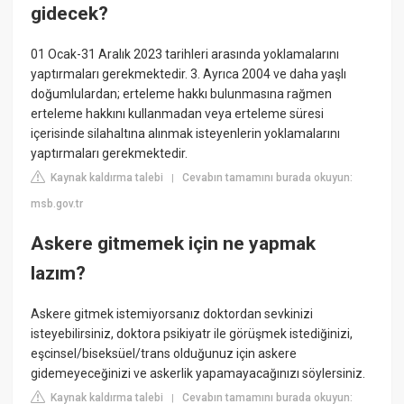
gidecek?
01 Ocak-31 Aralık 2023 tarihleri arasında yoklamalarını
yaptırmaları gerekmektedir. 3. Ayrıca 2004 ve daha yaşlı
doğumlulardan; erteleme hakkı bulunmasına rağmen
erteleme hakkını kullanmadan veya erteleme süresi
içerisinde silahaltına alınmak isteyenlerin yoklamalarını
yaptırmaları gerekmektedir.
Kaynak kaldırma talebi
Cevabın tamamını burada okuyun:
|
msb.gov.tr
Askere gitmemek için ne yapmak
lazım?
Askere gitmek istemiyorsanız doktordan sevkinizi
isteyebilirsiniz, doktora psikiyatr ile görüşmek istediğinizi,
eşcinsel/biseksüel/trans olduğunuz için askere
gidemeyeceğinizi ve askerlik yapamayacağınızı söylersiniz.
Kaynak kaldırma talebi
Cevabın tamamını burada okuyun:
|