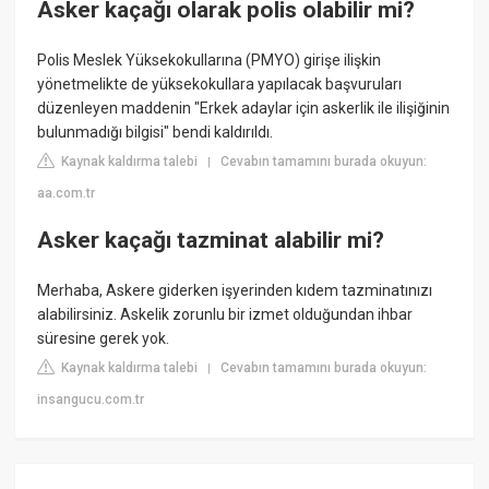
Asker kaçağı olarak polis olabilir mi?
Polis Meslek Yüksekokullarına (PMYO) girişe ilişkin
yönetmelikte de yüksekokullara yapılacak başvuruları
düzenleyen maddenin "Erkek adaylar için askerlik ile ilişiğinin
bulunmadığı bilgisi" bendi kaldırıldı.
Kaynak kaldırma talebi
Cevabın tamamını burada okuyun:
|
aa.com.tr
Asker kaçağı tazminat alabilir mi?
Merhaba, Askere giderken işyerinden kıdem tazminatınızı
alabilirsiniz. Askelik zorunlu bir izmet olduğundan ihbar
süresine gerek yok.
Kaynak kaldırma talebi
Cevabın tamamını burada okuyun:
|
insangucu.com.tr