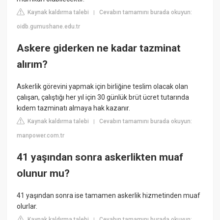
Kaynak kaldırma talebi
Cevabın tamamını burada okuyun:
|
oidb.gumushane.edu.tr
Askere giderken ne kadar tazminat
alırım?
Askerlik görevini yapmak için birliğine teslim olacak olan
çalışan, çalıştığı her yıl için 30 günlük brüt ücret tutarında
kıdem tazminatı almaya hak kazanır.
Kaynak kaldırma talebi
Cevabın tamamını burada okuyun:
|
manpower.com.tr
41 yaşından sonra askerlikten muaf
olunur mu?
41 yaşından sonra ise tamamen askerlik hizmetinden muaf
olurlar.
Kaynak kaldırma talebi
Cevabın tamamını burada okuyun:
|