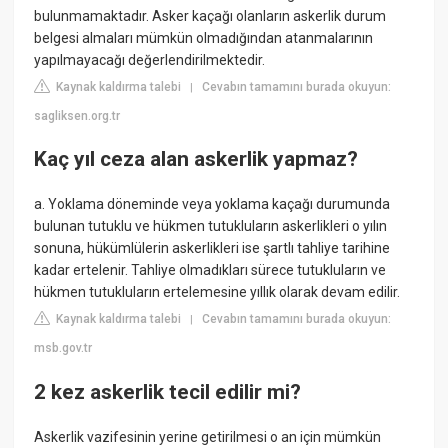
bulunmamaktadır. Asker kaçağı olanların askerlik durum
belgesi almaları mümkün olmadığından atanmalarının
yapılmayacağı değerlendirilmektedir.
Kaynak kaldırma talebi
Cevabın tamamını burada okuyun:
|
sagliksen.org.tr
Kaç yıl ceza alan askerlik yapmaz?
a. Yoklama döneminde veya yoklama kaçağı durumunda
bulunan tutuklu ve hükmen tutukluların askerlikleri o yılın
sonuna, hükümlülerin askerlikleri ise şartlı tahliye tarihine
kadar ertelenir. Tahliye olmadıkları sürece tutukluların ve
hükmen tutukluların ertelemesine yıllık olarak devam edilir.
Kaynak kaldırma talebi
Cevabın tamamını burada okuyun:
|
msb.gov.tr
2 kez askerlik tecil edilir mi?
Askerlik vazifesinin yerine getirilmesi o an için mümkün