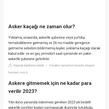
Asker kaçağı ne zaman olur?
Yoklama, sırasında, askerlik şubesine veya yurtdışı
temsilciliklerine gelmemiş ve 26 ncı madde gereğince
gelmeme sebebini bildirmemiş kişiler, yoklama kaçağı olarak
kabul edilir. ve en geç yirmidört saat içerisinde en yakın
askerlik şubesine getirilirler.
Kaynak kaldırma talebi
Cevabın tamamını burada okuyun:
|
hurriyet.com.tr
Askere gitmemek için ne kadar para
verilir 2023?
Yılın ikinci yarısında ödenmesi gereken 2023 yılı bedelli
askerlik ücretleri kişileri yormayacak düzeyde tutulduğu