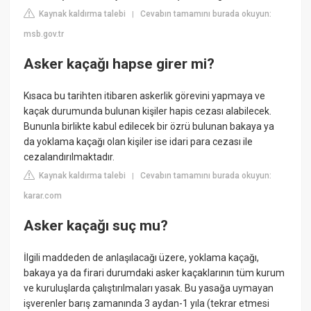
Kaynak kaldırma talebi
Cevabın tamamını burada okuyun:
|
msb.gov.tr
Asker kaçağı hapse girer mi?
Kısaca bu tarihten itibaren askerlik görevini yapmaya ve
kaçak durumunda bulunan kişiler hapis cezası alabilecek.
Bununla birlikte kabul edilecek bir özrü bulunan bakaya ya
da yoklama kaçağı olan kişiler ise idari para cezası ile
cezalandırılmaktadır.
Kaynak kaldırma talebi
Cevabın tamamını burada okuyun:
|
karar.com
Asker kaçağı suç mu?
İlgili maddeden de anlaşılacağı üzere, yoklama kaçağı,
bakaya ya da firari durumdaki asker kaçaklarının tüm kurum
ve kuruluşlarda çalıştırılmaları yasak. Bu yasağa uymayan
işverenler barış zamanında 3 aydan-1 yıla (tekrar etmesi