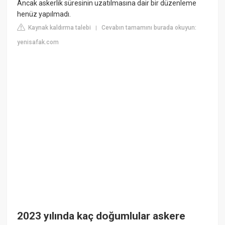
Ancak askerlik süresinin uzatılmasına dair bir düzenleme
henüz yapılmadı.
Kaynak kaldırma talebi
Cevabın tamamını burada okuyun:
|
yenisafak.com
2023 yılında kaç doğumlular askere