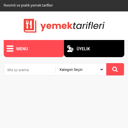
Resimli ve pratik yemek tarifleri
MENU
ÜYELİK