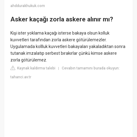
ahddurakhukuk.com
Asker kaçağı zorla askere alınır mı?
Kişi ister yoklama kaçağı isterse bakaya olsun kolluk
kuvvetleri tarafından zorla askere götürülemezler.
Uygulamada kollluk kuvvetleri bakayaları yakaladıktan sonra
tutanak imzalatıp serbest bırakırlar çünkü kimse askere
zorla götürülemez.
Kaynak kaldırma talebi
Cevabın tamamını burada okuyun:
|
tahanci.av.tr