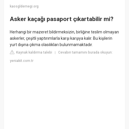
kaosgldernegi.org
Asker kaçağı pasaport çıkartabilir mi?
Herhangi bir mazeret bildirmeksizin, birliğine teslim olmayan
askerler, çeşitli yaptırımlarla karşı karşıya kalır. Bu kişilerin
yurt dışına çıkma olasılıkları bulunmamaktadır.
Kaynak kaldırma talebi
Cevabın tamamını burada okuyun:
|
yeniakit.com.tr