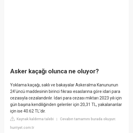
Asker kaçağı olunca ne oluyor?
Yoklama kaçağı, saklı ve bakayalar Askeralma Kanununun
24'üncü maddesinin birinci fıkrası esaslarına göre idari para
cezasıyla cezalandırılır. İdari para cezası miktarı 2023 yılı için
gün başına kendiliğinden gelenler için 20,31 TL, yakalananlar
için ise 40.62 TL'dir.
Kaynak kaldırma talebi
Cevabın tamamını burada okuyun:
|
hurriyet.com.tr