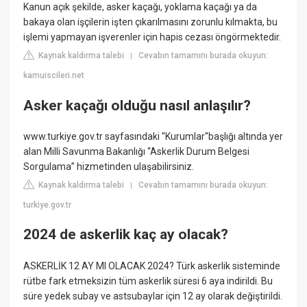
Kanun açık şekilde, asker kaçağı, yoklama kaçağı ya da
bakaya olan işçilerin işten çıkarılmasını zorunlu kılmakta, bu
işlemi yapmayan işverenler için hapis cezası öngörmektedir.
Kaynak kaldırma talebi
Cevabın tamamını burada okuyun:
|
kamuiscileri.net
Asker kaçağı olduğu nasıl anlaşılır?
www.turkiye.gov.tr sayfasındaki ''Kurumlar''başlığı altında yer
alan Milli Savunma Bakanlığı “Askerlik Durum Belgesi
Sorgulama” hizmetinden ulaşabilirsiniz.
Kaynak kaldırma talebi
Cevabın tamamını burada okuyun:
|
turkiye.gov.tr
2024 de askerlik kaç ay olacak?
ASKERLİK 12 AY MI OLACAK 2024? Türk askerlik sisteminde
rütbe fark etmeksizin tüm askerlik süresi 6 aya indirildi. Bu
süre yedek subay ve astsubaylar için 12 ay olarak değiştirildi.