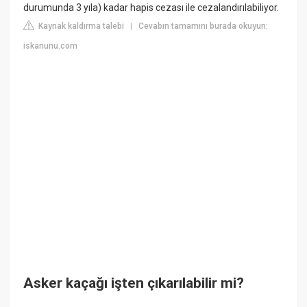
durumunda 3 yıla) kadar hapis cezası ile cezalandırılabiliyor.
Kaynak kaldırma talebi
Cevabın tamamını burada okuyun:
|
iskanunu.com
Asker kaçağı işten çıkarılabilir mi?