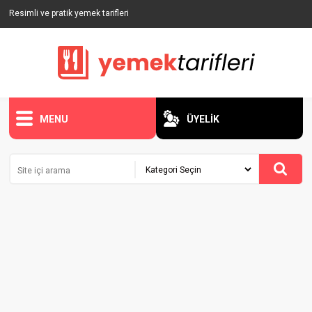
Resimli ve pratik yemek tarifleri
MENU
ÜYELİK