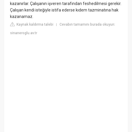
kazanırlar. Çalışanın işveren tarafından feshedilmesi gerekir.
Çalışan kendi isteğiyle istifa ederse kıdem tazminatına hak
kazanamaz.
Kaynak kaldırma talebi
Cevabın tamamını burada okuyun:
|
sinaneroglu.av.tr