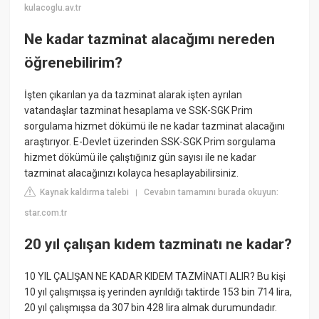
kulacoglu.av.tr
Ne kadar tazminat alacağımı nereden
öğrenebilirim?
İşten çıkarılan ya da tazminat alarak işten ayrılan
vatandaşlar tazminat hesaplama ve SSK-SGK Prim
sorgulama hizmet dökümü ile ne kadar tazminat alacağını
araştırıyor. E-Devlet üzerinden SSK-SGK Prim sorgulama
hizmet dökümü ile çalıştığınız gün sayısı ile ne kadar
tazminat alacağınızı kolayca hesaplayabilirsiniz.
Kaynak kaldırma talebi
Cevabın tamamını burada okuyun:
|
star.com.tr
20 yıl çalışan kıdem tazminatı ne kadar?
10 YIL ÇALIŞAN NE KADAR KIDEM TAZMİNATI ALIR? Bu kişi
10 yıl çalışmışsa iş yerinden ayrıldığı taktirde 153 bin 714 lira,
20 yıl çalışmışsa da 307 bin 428 lira almak durumundadır.