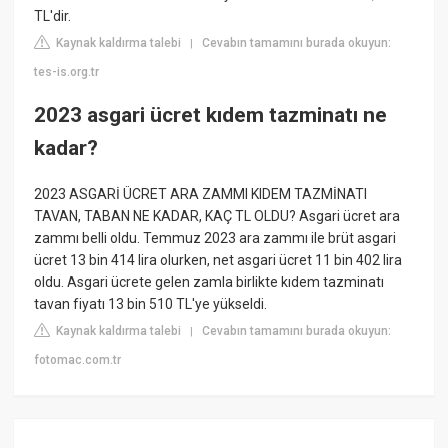
TL'dir.
Kaynak kaldırma talebi
Cevabın tamamını burada okuyun:
|
tes-is.org.tr
2023 asgari ücret kıdem tazminatı ne
kadar?
2023 ASGARİ ÜCRET ARA ZAMMI KIDEM TAZMİNATI
TAVAN, TABAN NE KADAR, KAÇ TL OLDU? Asgari ücret ara
zammı belli oldu. Temmuz 2023 ara zammı ile brüt asgari
ücret 13 bin 414 lira olurken, net asgari ücret 11 bin 402 lira
oldu. Asgari ücrete gelen zamla birlikte kıdem tazminatı
tavan fiyatı 13 bin 510 TL'ye yükseldi.
Kaynak kaldırma talebi
Cevabın tamamını burada okuyun:
|
fotomac.com.tr