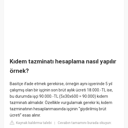
Kıdem tazminatı hesaplama nasıl yapılır
örnek?
Basitçe ifade etmek gerekirse, örneğin aynı işyerinde 5 yıl
çalışmış olan bir işçinin son brüt aylık ücreti 18.000.-TL ise,
bu durumda işçi 90.000.-TL (5x30x600 = 90.000) kıdem
tazminatı almalıdır. Özellikle vurgulamak gerekir ki, kıdem
tazminatının hesaplanmasında işçinin “giydirilmiş brüt
ücreti” esas alınır.
Kaynak kaldırma talebi
Cevabın tamamını burada okuyun:
|