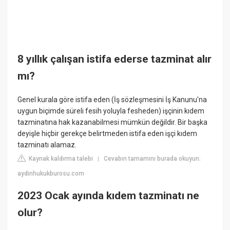
8 yıllık çalışan istifa ederse tazminat alır
mı?
Genel kurala göre istifa eden (İş sözleşmesini İş Kanunu'na
uygun biçimde süreli fesih yoluyla fesheden) işçinin kıdem
tazminatına hak kazanabilmesi mümkün değildir. Bir başka
deyişle hiçbir gerekçe belirtmeden istifa eden işçi kıdem
tazminatı alamaz.
Kaynak kaldırma talebi
Cevabın tamamını burada okuyun:
|
aydinhukukburosu.com
2023 Ocak ayında kıdem tazminatı ne
olur?