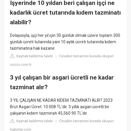
Işyerinde 10 yıldan beri çalışan işçi ne
kadarlık ücret tutarında kıdem tazminatı
alabilir?
Dolayısıyla, işçi her yıl için 30 günlük olmak üzere toplam 300
günlük ücreti tutarında yani 10 aylık ücreti tutarında kıdem
tazminatına hak kazanır.
Kaynak kaldırma talebi
Cevabın tamamını burada okuyun:
|
sozcu.com.tr
3 yıl çalışan bir asgari ücretli ne kadar
tazminat alır?
3 YIL ÇALIŞAN NE KADAR KIDEM TAZMİNATI ALIR? 2023
Brüt Asgari Ücret: 10.008 TL'dir. 3 yıllık asgari ücretli bir
çalışanın kıdem tazminatı 45,560.90 TL'dir.
Kaynak kaldırma talebi
Cevabın tamamını burada okuyun:
|
haberler.com