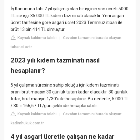
İş Kanununa tabi 7 yıl çalışmış olan bir işçinin son ücreti 5000
TL ise işçi 35.000 TL kıdem tazminatı alacaktır. Yeni asgari
ücret tarifesine göre asgari ücret 2023 Temmuz itibarı ile
brüt 13 bin 414 TL olmuştur.
Kaynak kaldırma talebi
Cevabın tamamını burada okuyun:
|
tahanci.av.tr
2023 yılı kıdem tazminatı nasıl
hesaplanır?
5 yıl çalışma süresine sahip olduğu için kıdem tazminatı
oranı brüt maaşın 30 günlük tutarı kadar olacaktır. 30 günlük
tutar, brüt maaşın 1/30'u ile hesaplanır. Bu nedenle, 5.000 TL
/ 30 = 166,67 TL/gün şeklinde hesaplanabilir.
Kaynak kaldırma talebi
Cevabın tamamını burada okuyun:
|
kadimhukuk.com.tr
4 yıl asgari ücretle çalışan ne kadar