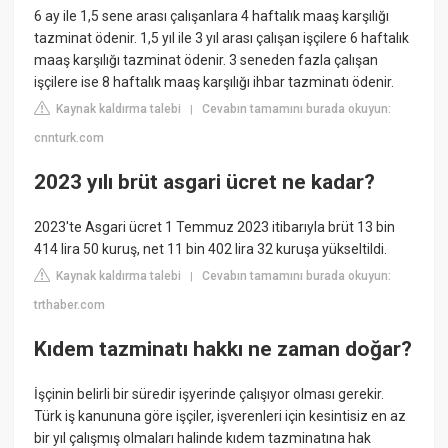
6 ay ile 1,5 sene arası çalışanlara 4 haftalık maaş karşılığı
tazminat ödenir. 1,5 yıl ile 3 yıl arası çalışan işçilere 6 haftalık
maaş karşılığı tazminat ödenir. 3 seneden fazla çalışan
işçilere ise 8 haftalık maaş karşılığı ihbar tazminatı ödenir.
Kaynak kaldırma talebi
Cevabın tamamını burada okuyun:
|
cnnturk.com
2023 yılı brüt asgari ücret ne kadar?
2023'te Asgari ücret 1 Temmuz 2023 itibarıyla brüt 13 bin
414 lira 50 kuruş, net 11 bin 402 lira 32 kuruşa yükseltildi.
Kaynak kaldırma talebi
Cevabın tamamını burada okuyun:
|
trthaber.com
Kıdem tazminatı hakkı ne zaman doğar?
İşçinin belirli bir süredir işyerinde çalışıyor olması gerekir.
Türk iş kanununa göre işçiler, işverenleri için kesintisiz en az
bir yıl çalışmış olmaları halinde kıdem tazminatına hak