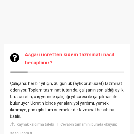
Asgari ücretten kıdem tazminatı nasıl
hesaplanır?
Çalışana; her bir yıl için, 30 günlük (aylık brüt ücret) tazminat
ödeniyor. Toplam tazminat tutarı da, çalışanın son aldığı aylık
brüt ücretin, o iş yerinde çalıştığı yıl süresi ile çarpılması ile
bulunuyor. Ücretin içinde yer alan; yol yardımı, yemek,
ikramiye, prim gibi tüm ödemeler de tazminat hesabına
katılır.
Kaynak kaldırma talebi
Cevabın tamamını burada okuyun:
|
sozcu.com.tr