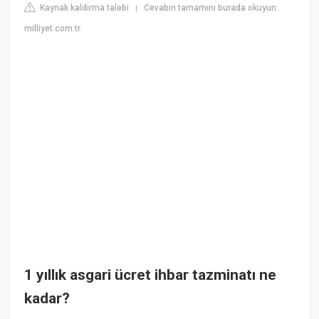
Kaynak kaldırma talebi
Cevabın tamamını burada okuyun:
|
milliyet.com.tr
1 yıllık asgari ücret ihbar tazminatı ne
kadar?