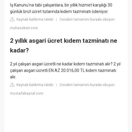
İş Kanunu'na tabi çalışanlara, bir yıllık hizmet karşılığı 30
günlük brüt ücret tutarında kıdem tazminatı ödeniyor.
Kaynak kaldırma talebi
Cevabın tamamını burada okuyun:
|
muhasebetr.com
2 yıllık asgari ücret kıdem tazminatı ne
kadar?
2 yıl çalışan asgari ücretli ne kadar kıdem tazminatı alır? 2 yıl
çalışan asgari ücretli EN AZ 20.016,00 TL kıdem tazminatı
alır.
Kaynak kaldırma talebi
Cevabın tamamını burada okuyun:
|
mustafabaysal.com