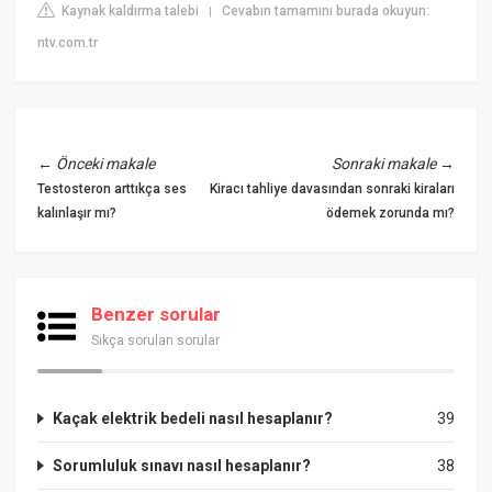
Kaynak kaldırma talebi
Cevabın tamamını burada okuyun:
|
ntv.com.tr
←
Önceki makale
Sonraki makale
→
Testosteron arttıkça ses
Kiracı tahliye davasından sonraki kiraları
kalınlaşır mı?
ödemek zorunda mı?
Benzer sorular
Sıkça sorulan sorular
Kaçak elektrik bedeli nasıl hesaplanır?
39
Sorumluluk sınavı nasıl hesaplanır?
38