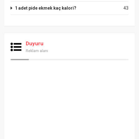
1 adet pide ekmek kaç kalori?
43
Duyuru
Reklam alanı