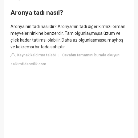
Aronya tadı nasıl?
Aronya'nın tadı nasıldır? Aronya'nın tadı diğer kırmızı orman
meyvelerininkine benzerdir. Tam olgunlaşmışsa üzüm ve
çilek kadar tatlımsı olabilir. Daha az olgunlaşmışsa mayhoş
ve kekremsi bir tada sahiptir.
Kaynak kaldırma talebi
Cevabın tamamını burada okuyun:
|
salkimfidancilik.com