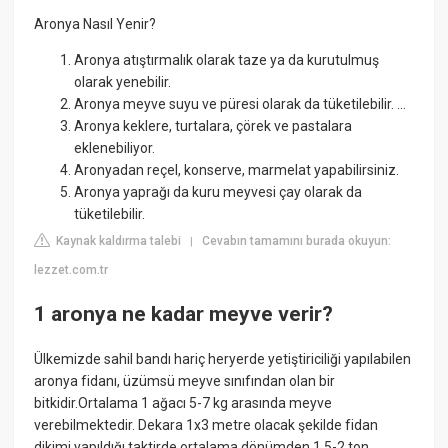
Aronya Nasıl Yenir?
Aronya atıştırmalık olarak taze ya da kurutulmuş
olarak yenebilir.
Aronya meyve suyu ve püresi olarak da tüketilebilir. ...
Aronya keklere, turtalara, çörek ve pastalara
eklenebiliyor.
Aronyadan reçel, konserve, marmelat yapabilirsiniz.
Aronya yaprağı da kuru meyvesi çay olarak da
tüketilebilir.
Kaynak kaldırma talebi
Cevabın tamamını burada okuyun:
|
lezzet.com.tr
1 aronya ne kadar meyve verir?
Ülkemizde sahil bandı hariç heryerde yetiştiriciliği yapılabilen
aronya fidanı, üzümsü meyve sınıfından olan bir
bitkidir.Ortalama 1 ağacı 5-7 kg arasında meyve
verebilmektedir. Dekara 1x3 metre olacak şekilde fidan
dikimi yapıldığı taktirde ortalama dönümden 1,5-2 ton