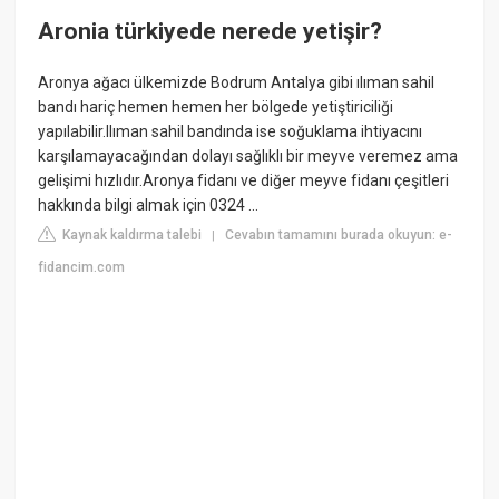
Aronia türkiyede nerede yetişir?
Aronya ağacı ülkemizde Bodrum Antalya gibi ılıman sahil
bandı hariç hemen hemen her bölgede yetiştiriciliği
yapılabilir.Ilıman sahil bandında ise soğuklama ihtiyacını
karşılamayacağından dolayı sağlıklı bir meyve veremez ama
gelişimi hızlıdır.Aronya fidanı ve diğer meyve fidanı çeşitleri
hakkında bilgi almak için 0324 ...
Kaynak kaldırma talebi
Cevabın tamamını burada okuyun: e-
|
fidancim.com