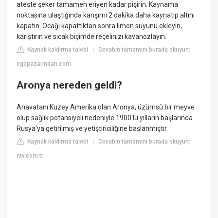
ateşte şeker tamamen eriyen kadar pişirin. Kaynama
noktasına ulaştığında karışımı 2 dakika daha kaynatıp altını
kapatın. Ocağı kapattıktan sonra limon suyunu ekleyin,
karıştırın ve sıcak biçimde reçelinizi kavanozlayın.
Kaynak kaldırma talebi
Cevabın tamamını burada okuyun:
|
egepazarindan.com
Aronya nereden geldi?
Anavatanı Kuzey Amerika olan Aronya, üzümsü bir meyve
olup sağlık potansiyeli nedeniyle 1900'lü yılların başlarında
Rusya'ya getirilmiş ve yetiştiriciliğine başlanmıştır.
Kaynak kaldırma talebi
Cevabın tamamını burada okuyun:
|
ntv.com.tr