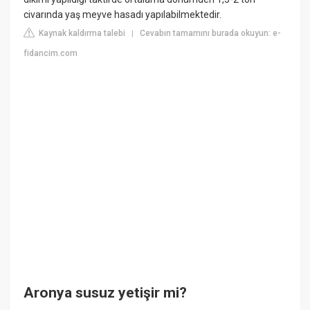
civarında yaş meyve hasadı yapılabilmektedir.
Kaynak kaldırma talebi
Cevabın tamamını burada okuyun: e-
|
fidancim.com
Aronya susuz yetişir mi?