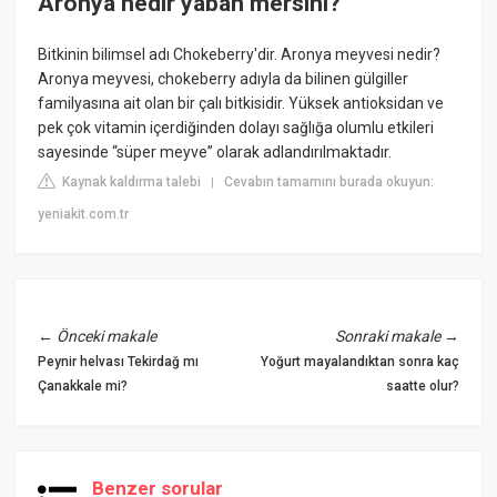
Aronya nedir yaban mersini?
Bitkinin bilimsel adı Chokeberry'dir. Aronya meyvesi nedir?
Aronya meyvesi, chokeberry adıyla da bilinen gülgiller
familyasına ait olan bir çalı bitkisidir. Yüksek antioksidan ve
pek çok vitamin içerdiğinden dolayı sağlığa olumlu etkileri
sayesinde “süper meyve” olarak adlandırılmaktadır.
Kaynak kaldırma talebi
Cevabın tamamını burada okuyun:
|
yeniakit.com.tr
←
Önceki makale
Sonraki makale
→
Peynir helvası Tekirdağ mı
Yoğurt mayalandıktan sonra kaç
Çanakkale mi?
saatte olur?
Benzer sorular