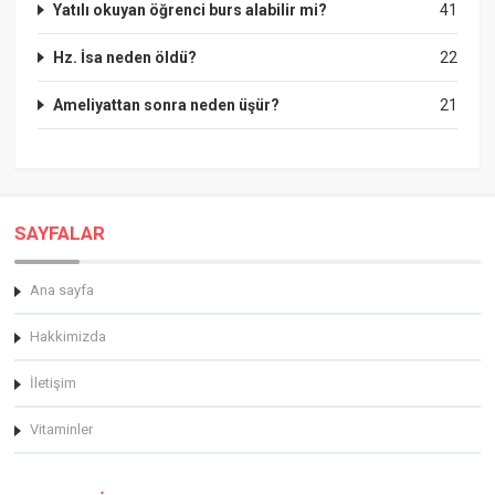
Yatılı okuyan öğrenci burs alabilir mi?
41
Hz. İsa neden öldü?
22
Ameliyattan sonra neden üşür?
21
SAYFALAR
Ana sayfa
Hakkimizda
İletişim
Vitaminler