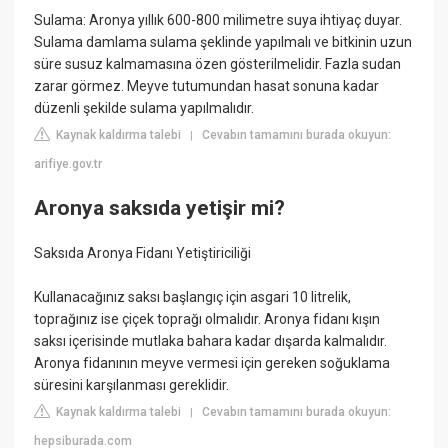
Sulama: Aronya yıllık 600-800 milimetre suya ihtiyaç duyar.
Sulama damlama sulama şeklinde yapılmalı ve bitkinin uzun
süre susuz kalmamasına özen gösterilmelidir. Fazla sudan
zarar görmez. Meyve tutumundan hasat sonuna kadar
düzenli şekilde sulama yapılmalıdır.
Kaynak kaldırma talebi
Cevabın tamamını burada okuyun:
|
arifiye.gov.tr
Aronya saksıda yetişir mi?
Saksıda Aronya Fidanı Yetiştiriciliği
Kullanacağınız saksı başlangıç için asgari 10 litrelik,
toprağınız ise çiçek toprağı olmalıdır. Aronya fidanı kışın
saksı içerisinde mutlaka bahara kadar dışarda kalmalıdır.
Aronya fidanının meyve vermesi için gereken soğuklama
süresini karşılanması gereklidir.
Kaynak kaldırma talebi
Cevabın tamamını burada okuyun:
|
hepsiburada.com