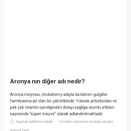
Aronya nın diğer adı nedir?
Aronya meyvesi, chokeberry adıyla da bilinen gülgiller
familyasına ait olan bir çalı bitkisidir. Yüksek antioksidan ve
pek çok vitamin içerdiğinden dolayı sağlığa olumlu etkileri
sayesinde “süper meyve” olarak adlandırılmaktadır.
Kaynak kaldırma talebi
Cevabın tamamını burada okuyun:
|
aronya.com