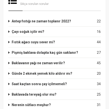
Sıkça sorulan sorular
Antep fıstığı ne zaman toplanır 2022?
22
Çayı soğuk içilir mi?
16
Fıstık ağacı suyu sever mi?
44
Pişmiş baklava dolapta kaç gün saklanır?
27
Baklavanın yağı ne zaman verilir?
45
Günde 2 ekmek yemek kilo aldırır mı?
20
Saat kaçtan sonra çay içilmemeli?
34
Baklavada tereyağ olur mu?
25
Nerenin sütlacı meşhur?
31