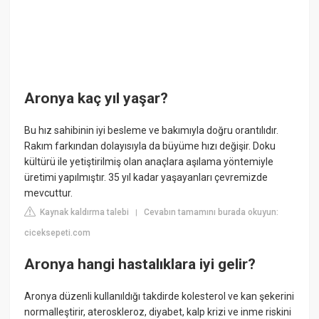
Aronya kaç yıl yaşar?
Bu hız sahibinin iyi besleme ve bakımıyla doğru orantılıdır.
Rakım farkından dolayısıyla da büyüme hızı değişir. Doku
kültürü ile yetiştirilmiş olan anaçlara aşılama yöntemiyle
üretimi yapılmıştır. 35 yıl kadar yaşayanları çevremizde
mevcuttur.
Kaynak kaldırma talebi
Cevabın tamamını burada okuyun:
|
ciceksepeti.com
Aronya hangi hastalıklara iyi gelir?
Aronya düzenli kullanıldığı takdirde kolesterol ve kan şekerini
normalleştirir, ateroskleroz, diyabet, kalp krizi ve inme riskini