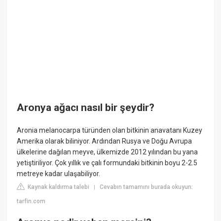
Aronya ağacı nasıl bir şeydir?
Aronia melanocarpa türünden olan bitkinin anavatanı Kuzey
Amerika olarak biliniyor. Ardından Rusya ve Doğu Avrupa
ülkelerine dağılan meyve, ülkemizde 2012 yılından bu yana
yetiştiriliyor. Çok yıllık ve çalı formundaki bitkinin boyu 2-2.5
metreye kadar ulaşabiliyor.
Kaynak kaldırma talebi
Cevabın tamamını burada okuyun:
|
tarfin.com