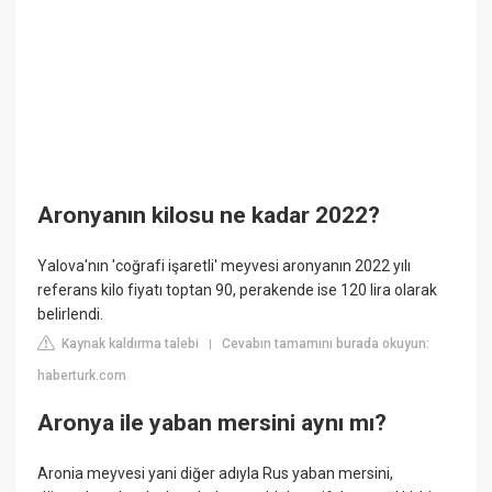
Aronyanın kilosu ne kadar 2022?
Yalova'nın 'coğrafi işaretli' meyvesi aronyanın 2022 yılı
referans kilo fiyatı toptan 90, perakende ise 120 lira olarak
belirlendi.
Kaynak kaldırma talebi
Cevabın tamamını burada okuyun:
|
haberturk.com
Aronya ile yaban mersini aynı mı?
Aronia meyvesi yani diğer adıyla Rus yaban mersini,