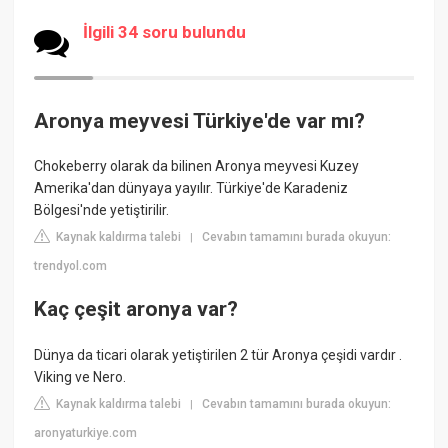
İlgili 34 soru bulundu
Aronya meyvesi Türkiye'de var mı?
Chokeberry olarak da bilinen Aronya meyvesi Kuzey
Amerika'dan dünyaya yayılır. Türkiye'de Karadeniz
Bölgesi'nde yetiştirilir.
Kaynak kaldırma talebi
Cevabın tamamını burada okuyun:
|
trendyol.com
Kaç çeşit aronya var?
Dünya da ticari olarak yetiştirilen 2 tür Aronya çeşidi vardır .
Viking ve Nero.
Kaynak kaldırma talebi
Cevabın tamamını burada okuyun:
|
aronyaturkiye.com