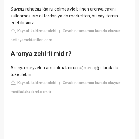
Sayısız rahatsızlığa iyi gelmesiyle bilinen aronya çayını
kullanmak için aktardan ya da marketten, bu çayı temin
edebilirsiniz.
Kaynak kaldırma talebi
Cevabın tamamını burada okuyun:
|
nefisyemektarifleri.com
Aronya zehirli midir?
Aronya meyveleri acısı olmalarına rağmen çiğ olarak da
tüketilebilir.
Kaynak kaldırma talebi
Cevabın tamamını burada okuyun:
|
medikalakademi.com.tr