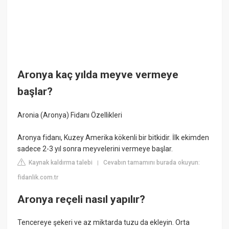
Aronya kaç yılda meyve vermeye
başlar?
Aronia (Aronya) Fidanı Özellikleri
Aronya fidanı, Kuzey Amerika kökenli bir bitkidir. İlk ekimden
sadece 2-3 yıl sonra meyvelerini vermeye başlar.
Kaynak kaldırma talebi
Cevabın tamamını burada okuyun:
|
fidanlik.com.tr
Aronya reçeli nasıl yapılır?
Tencereye şekeri ve az miktarda tuzu da ekleyin. Orta