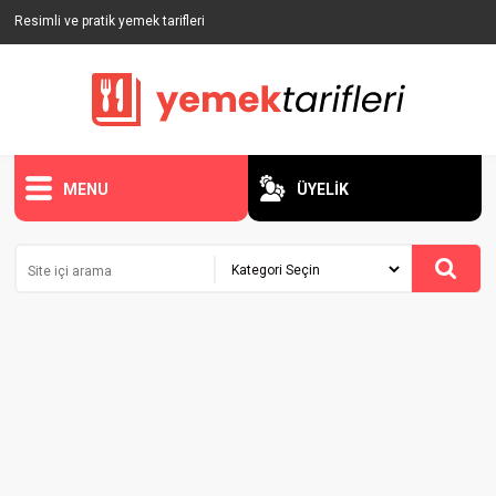
Resimli ve pratik yemek tarifleri
MENU
ÜYELİK