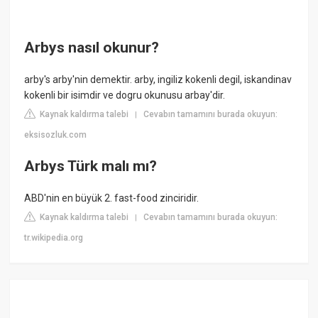
Arbys nasıl okunur?
arby's arby'nin demektir. arby, ingiliz kokenli degil, iskandinav
kokenli bir isimdir ve dogru okunusu arbay'dir.
Kaynak kaldırma talebi
Cevabın tamamını burada okuyun:
|
eksisozluk.com
Arbys Türk malı mı?
ABD'nin en büyük 2. fast-food zinciridir.
Kaynak kaldırma talebi
Cevabın tamamını burada okuyun:
|
tr.wikipedia.org