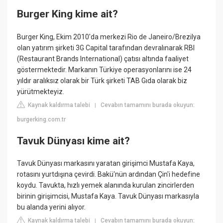
Burger King kime ait?
Burger King, Ekim 2010'da merkezi Rio de Janeiro/Brezilya
olan yatırım şirketi 3G Capital tarafından devralınarak RBI
(Restaurant Brands International) çatısı altında faaliyet
göstermektedir. Markanın Türkiye operasyonlarını ise 24
yıldır aralıksız olarak bir Türk şirketi TAB Gıda olarak biz
yürütmekteyiz.
Kaynak kaldırma talebi
Cevabın tamamını burada okuyun:
|
burgerking.com.tr
Tavuk Dünyası kime ait?
Tavuk Dünyası markasını yaratan girişimci Mustafa Kaya,
rotasını yurtdışına çevirdi. Bakü'nün ardından Çin'i hedefine
koydu. Tavukta, hızlı yemek alanında kurulan zincirlerden
birinin girişimcisi, Mustafa Kaya. Tavuk Dünyası markasıyla
bu alanda yerini alıyor.
Kaynak kaldırma talebi
Cevabın tamamını burada okuyun:
|