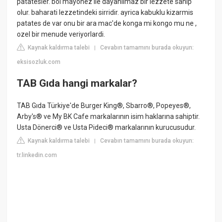
patatesler. bol mayonez ile dayanilmaz bir lezzete sahip
olur. baharati lezzetindeki sirridir. ayrica kabuklu kizarmis
patates de var onu bir ara mac'de konga mi kongo mu ne ,
ozel bir menude veriyorlardi.
Kaynak kaldırma talebi
Cevabın tamamını burada okuyun:
|
eksisozluk.com
TAB Gıda hangi markalar?
TAB Gıda Türkiye'de Burger King®, Sbarro®, Popeyes®,
Arby's® ve My BK Cafe markalarının isim haklarına sahiptir.
Usta Dönerci® ve Usta Pideci® markalarının kurucusudur.
Kaynak kaldırma talebi
Cevabın tamamını burada okuyun:
|
tr.linkedin.com