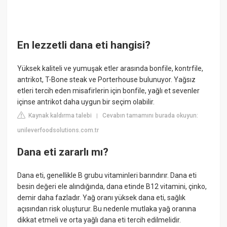
En lezzetli dana eti hangisi?
Yüksek kaliteli ve yumuşak etler arasında bonfile, kontrfile,
antrikot, T-Bone steak ve Porterhouse bulunuyor. Yağsız
etleri tercih eden misafirlerin için bonfile, yağlı et sevenler
içinse antrikot daha uygun bir seçim olabilir.
Kaynak kaldırma talebi
Cevabın tamamını burada okuyun:
|
unileverfoodsolutions.com.tr
Dana eti zararlı mı?
Dana eti, genellikle B grubu vitaminleri barındırır. Dana eti
besin değeri ele alındığında, dana etinde B12 vitamini, çinko,
demir daha fazladır. Yağ oranı yüksek dana eti, sağlık
açısından risk oluşturur. Bu nedenle mutlaka yağ oranına
dikkat etmeli ve orta yağlı dana eti tercih edilmelidir.