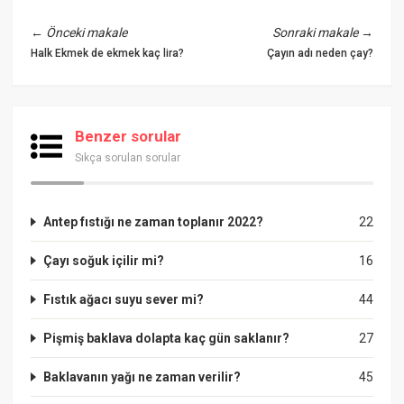
←
Önceki makale
Sonraki makale
→
Halk Ekmek de ekmek kaç lira?
Çayın adı neden çay?
Benzer sorular
Sıkça sorulan sorular
Antep fıstığı ne zaman toplanır 2022?
22
Çayı soğuk içilir mi?
16
Fıstık ağacı suyu sever mi?
44
Pişmiş baklava dolapta kaç gün saklanır?
27
Baklavanın yağı ne zaman verilir?
45