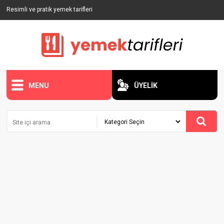
Resimli ve pratik yemek tarifleri
MENU
ÜYELİK