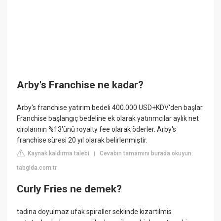
Arby's Franchise ne kadar?
Arby's franchise yatırım bedeli 400.000 USD+KDV'den başlar.
Franchise başlangıç bedeline ek olarak yatırımcılar aylık net
cirolarının %13'ünü royalty fee olarak öderler. Arby's
franchise süresi 20 yıl olarak belirlenmiştir.
Kaynak kaldırma talebi
Cevabın tamamını burada okuyun:
|
tabgida.com.tr
Curly Fries ne demek?
tadina doyulmaz ufak spiraller seklinde kizartilmis