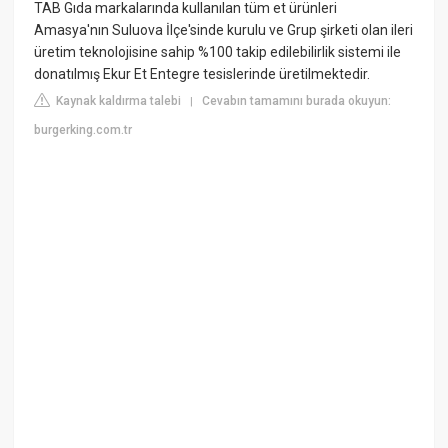
TAB Gıda markalarında kullanılan tüm et ürünleri
Amasya'nın Suluova İlçe'sinde kurulu ve Grup şirketi olan ileri
üretim teknolojisine sahip %100 takip edilebilirlik sistemi ile
donatılmış Ekur Et Entegre tesislerinde üretilmektedir.
Kaynak kaldırma talebi
Cevabın tamamını burada okuyun:
|
burgerking.com.tr