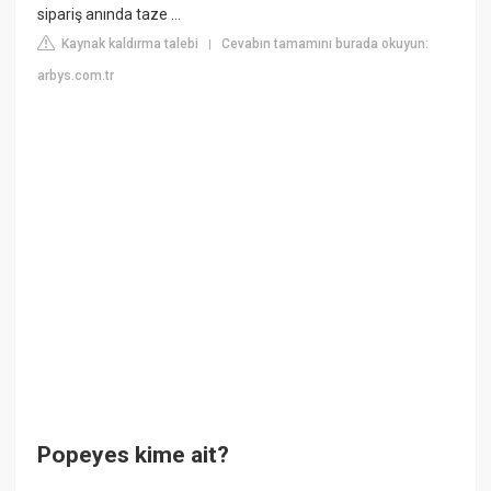
sipariş anında taze ...
Kaynak kaldırma talebi
Cevabın tamamını burada okuyun:
|
arbys.com.tr
Popeyes kime ait?