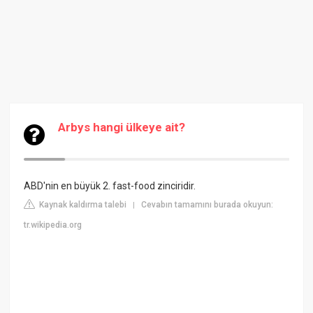
Arbys hangi ülkeye ait?
ABD'nin en büyük 2. fast-food zinciridir.
Kaynak kaldırma talebi
Cevabın tamamını burada okuyun:
|
tr.wikipedia.org