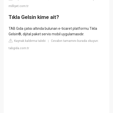
milliyet.com.tr
Tıkla Gelsin kime ait?
TAB Gıda çatısı altında bulunan e-ticaret platformu Tıkla
Gelsin®, dijital paket servis mobil uygulamasıdır.
Kaynak kaldırma talebi
Cevabın tamamını burada okuyun:
|
tabgida.com.tr