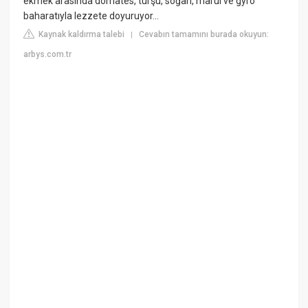
ekmek arasında domates, turşu, soğan, marul ve gyro
baharatıyla lezzete doyuruyor…
Kaynak kaldırma talebi
Cevabın tamamını burada okuyun:
|
arbys.com.tr