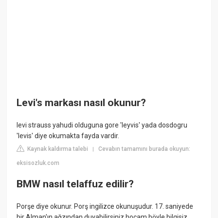
Levi's markası nasıl okunur?
levi strauss yahudi olduguna gore 'leyvis' yada dosdogru
'levis' diye okumakta fayda vardir.
Kaynak kaldırma talebi
Cevabın tamamını burada okuyun:
|
eksisozluk.com
BMW nasıl telaffuz edilir?
Porşe diye okunur. Porş ingilizce okunuşudur. 17. saniyede
bir Alman'ın ağzından duyabilirsiniz hocam böyle bilgisiz