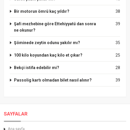
Bir motorun ömrü kaç yıldır?
38
Şafi mezhebine göre Ettehiyyatü dan sonra
39
ne okunur?
Şöminede zeytin odunu yakılır mı?
35
100 kilo koyundan kaç kilo et çıkar?
25
Bekçi istifa edebilir mi?
28
Passolig kartı olmadan bilet nasıl alınır?
39
SAYFALAR
Ana sayfa