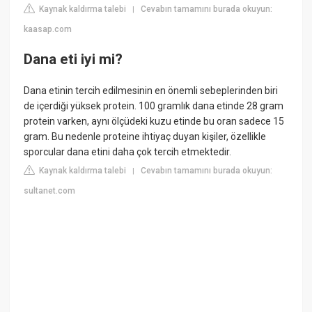
Kaynak kaldırma talebi
Cevabın tamamını burada okuyun:
|
kaasap.com
Dana eti iyi mi?
Dana etinin tercih edilmesinin en önemli sebeplerinden biri
de içerdiği yüksek protein. 100 gramlık dana etinde 28 gram
protein varken, aynı ölçüdeki kuzu etinde bu oran sadece 15
gram. Bu nedenle proteine ihtiyaç duyan kişiler, özellikle
sporcular dana etini daha çok tercih etmektedir.
Kaynak kaldırma talebi
Cevabın tamamını burada okuyun:
|
sultanet.com