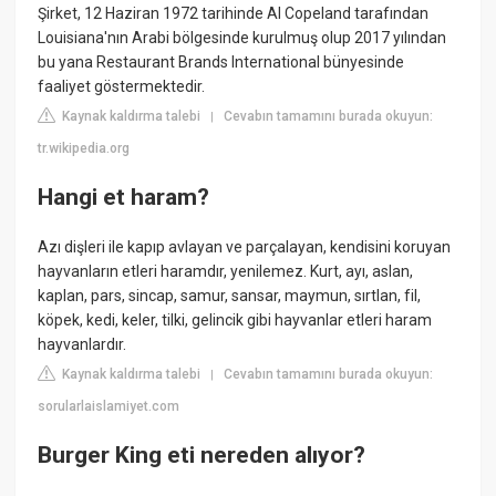
Şirket, 12 Haziran 1972 tarihinde Al Copeland tarafından
Louisiana'nın Arabi bölgesinde kurulmuş olup 2017 yılından
bu yana Restaurant Brands International bünyesinde
faaliyet göstermektedir.
Kaynak kaldırma talebi
Cevabın tamamını burada okuyun:
|
tr.wikipedia.org
Hangi et haram?
Azı dişleri ile kapıp avlayan ve parçalayan, kendisini koruyan
hayvanların etleri haramdır, yenilemez. Kurt, ayı, aslan,
kaplan, pars, sincap, samur, sansar, maymun, sırtlan, fil,
köpek, kedi, keler, tilki, gelincik gibi hayvanlar etleri haram
hayvanlardır.
Kaynak kaldırma talebi
Cevabın tamamını burada okuyun:
|
sorularlaislamiyet.com
Burger King eti nereden alıyor?