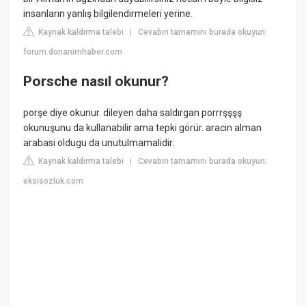
insanların yanlış bilgilendirmeleri yerine.
Kaynak kaldırma talebi
Cevabın tamamını burada okuyun:
|
forum.donanimhaber.com
Porsche nasıl okunur?
porşe diye okunur. dileyen daha saldırgan porrrşşşş
okunuşunu da kullanabilir ama tepki görür. aracin alman
arabasi oldugu da unutulmamalidir.
Kaynak kaldırma talebi
Cevabın tamamını burada okuyun:
|
eksisozluk.com