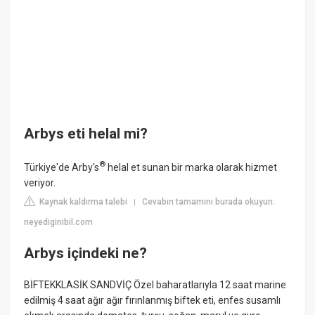
Arbys eti helal mi?
®
Türkiye'de Arby's
helal et sunan bir marka olarak hizmet
veriyor.
Kaynak kaldırma talebi
Cevabın tamamını burada okuyun:
|
neyediginibil.com
Arbys içindeki ne?
BİFTEKKLASİK SANDVİÇ Özel baharatlarıyla 12 saat marine
edilmiş 4 saat ağır ağır fırınlanmış biftek eti, enfes susamlı