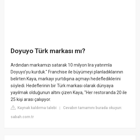
Doyuyo Türk markası mı?
Ardından markamızı satarak 10 milyon lira yatırımla
Doyuyo'yu kurduk." Franchise ile büyümeyi planladıklarının
belirten Kaya, markayı yurtdışına açmayı hedeflediklerini
söyledi. Hedeflerinin bir Türk markası olarak dünyaya
yayılmak olduğunun altını çizen Kaya, "Her restoranda 20 ile
25 kişi arası çalışıyor.
Kaynak kaldırma talebi
Cevabın tamamını burada okuyun:
|
sabah.com.tr