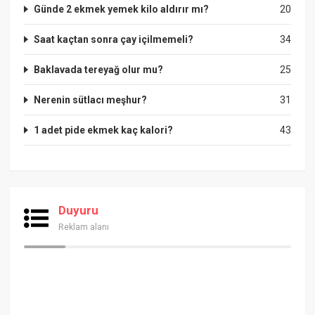
Günde 2 ekmek yemek kilo aldırır mı?
20
Saat kaçtan sonra çay içilmemeli?
34
Baklavada tereyağ olur mu?
25
Nerenin sütlacı meşhur?
31
1 adet pide ekmek kaç kalori?
43
Duyuru
Reklam alanı