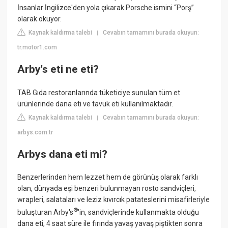
İnsanlar İngilizce'den yola çıkarak Porsche ismini “Porş”
olarak okuyor.
Kaynak kaldırma talebi
Cevabın tamamını burada okuyun:
|
tr.motor1.com
Arby's eti ne eti?
TAB Gıda restoranlarında tüketiciye sunulan tüm et
ürünlerinde dana eti ve tavuk eti kullanılmaktadır.
Kaynak kaldırma talebi
Cevabın tamamını burada okuyun:
|
arbys.com.tr
Arbys dana eti mi?
Benzerlerinden hem lezzet hem de görünüş olarak farklı
olan, dünyada eşi benzeri bulunmayan rosto sandviçleri,
wrapleri, salataları ve leziz kıvırcık patateslerini misafirleriyle
®
buluşturan Arby's
'in, sandviçlerinde kullanmakta olduğu
dana eti, 4 saat süre ile fırında yavaş yavaş piştikten sonra