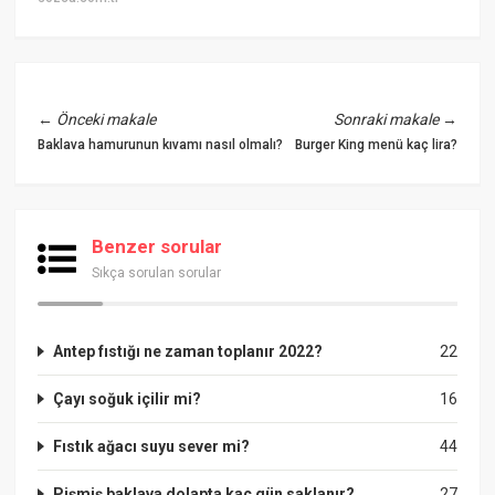
←
Önceki makale
Sonraki makale
→
Baklava hamurunun kıvamı nasıl olmalı?
Burger King menü kaç lira?
Benzer sorular
Sıkça sorulan sorular
Antep fıstığı ne zaman toplanır 2022?
22
Çayı soğuk içilir mi?
16
Fıstık ağacı suyu sever mi?
44
Pişmiş baklava dolapta kaç gün saklanır?
27