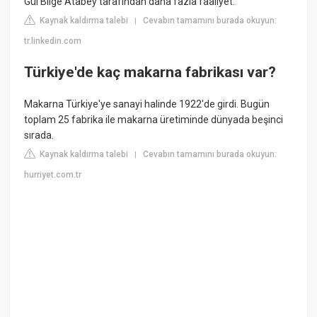
Gül Bilge Atabey tarafından daha fazla faaliyet.
Kaynak kaldırma talebi
Cevabın tamamını burada okuyun:
|
tr.linkedin.com
Türkiye'de kaç makarna fabrikası var?
Makarna Türkiye'ye sanayi halinde 1922'de girdi. Bugün
toplam 25 fabrika ile makarna üretiminde dünyada beşinci
sırada.
Kaynak kaldırma talebi
Cevabın tamamını burada okuyun:
|
hurriyet.com.tr