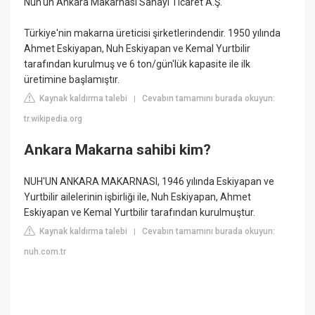
Nuh'un Ankara Makarnası Sanayi Ticaret A.Ş.
Türkiye'nin makarna üreticisi şirketlerindendir. 1950 yılında
Ahmet Eskiyapan, Nuh Eskiyapan ve Kemal Yurtbilir
tarafından kurulmuş ve 6 ton/gün'lük kapasite ile ilk
üretimine başlamıştır.
Kaynak kaldırma talebi
Cevabın tamamını burada okuyun:
|
tr.wikipedia.org
Ankara Makarna sahibi kim?
NUH'UN ANKARA MAKARNASI, 1946 yılında Eskiyapan ve
Yurtbilir ailelerinin işbirliği ile, Nuh Eskiyapan, Ahmet
Eskiyapan ve Kemal Yurtbilir tarafından kurulmuştur.
Kaynak kaldırma talebi
Cevabın tamamını burada okuyun:
|
nuh.com.tr