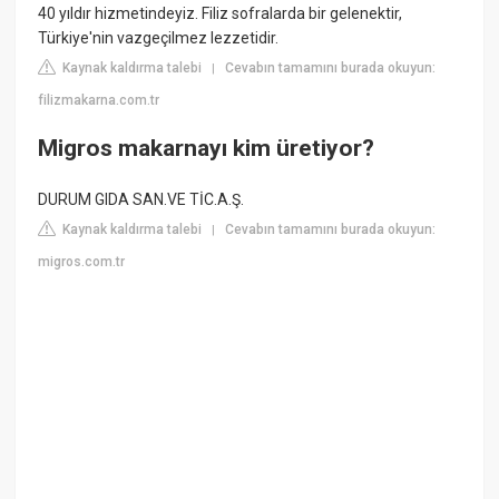
40 yıldır hizmetindeyiz. Filiz sofralarda bir gelenektir,
Türkiye'nin vazgeçilmez lezzetidir.
Kaynak kaldırma talebi
Cevabın tamamını burada okuyun:
|
filizmakarna.com.tr
Migros makarnayı kim üretiyor?
DURUM GIDA SAN.VE TİC.A.Ş.
Kaynak kaldırma talebi
Cevabın tamamını burada okuyun:
|
migros.com.tr