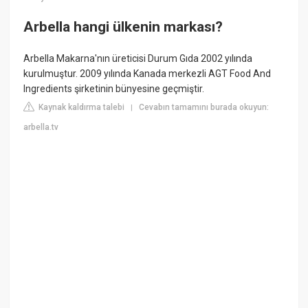
Arbella hangi ülkenin markası?
Arbella Makarna'nın üreticisi Durum Gıda 2002 yılında
kurulmuştur. 2009 yılında Kanada merkezli AGT Food And
Ingredients şirketinin bünyesine geçmiştir.
Kaynak kaldırma talebi
Cevabın tamamını burada okuyun:
|
arbella.tv