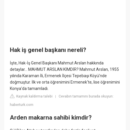
Hak iş genel başkanı nereli?
İşte, Hak-İş Genel Başkanı Mahmut Arslan hakkında
detaylar... MAHMUT ARSLAN KİMDİR? Mahmut Arslan, 1955
yılında Karaman İli, Ermenek İlçesi Tepebaşı Köyü'nde
doğmuştur. İlk ve orta öğrenimini Ermenek'te, lise öğrenimini
Konya'da tamamladı.
Kaynak kaldırma talebi
Cevabın tamamını burada okuyun:
|
haberturk.com
Arden makarna sahibi kimdir?