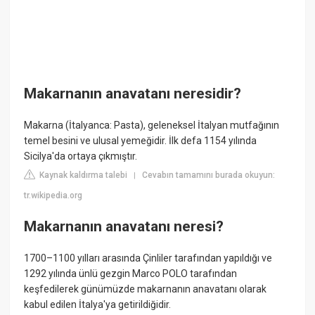
Makarnanın anavatanı neresidir?
Makarna (İtalyanca: Pasta), geleneksel İtalyan mutfağının
temel besini ve ulusal yemeğidir. İlk defa 1154 yılında
Sicilya'da ortaya çıkmıştır.
Kaynak kaldırma talebi
Cevabın tamamını burada okuyun:
|
tr.wikipedia.org
Makarnanın anavatanı neresi?
1700–1100 yılları arasında Çinliler tarafından yapıldığı ve
1292 yılında ünlü gezgin Marco POLO tarafından
keşfedilerek günümüzde makarnanın anavatanı olarak
kabul edilen İtalya'ya getirildiğidir.