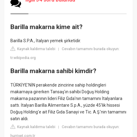
Barilla makarna kime ait?
Barilla S.P.A., İtalyan yemek şirketidir.
Kaynak kaldırma talebi
Cevabın tamamını burada okuyun:
|
tr.wikipedia.org
Barilla makarna sahibi kimdir?
TÜRKİYE'NİN perakende zincirine sahip holdingleri
makarnaya girerken Tansaş'ın sahibi Doğuş Holding
makarna pazarının lideri Filiz Gıda'nın tamamını İtalyanlara
sattı. İtalyan Barilla Alimentare S.p.A., yüzde 45'lik hissesi
Doğuş Holding'e ait Filiz Gıda Sanayi ve Tic. A.Ş.'nin tamamını
satın aldı.
Kaynak kaldırma talebi
Cevabın tamamını burada okuyun:
|
hurriyet.com.tr