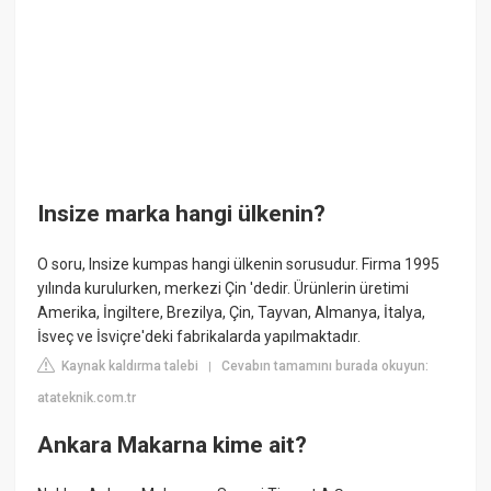
Insize marka hangi ülkenin?
O soru, Insize kumpas hangi ülkenin sorusudur. Firma 1995
yılında kurulurken, merkezi Çin 'dedir. Ürünlerin üretimi
Amerika, İngiltere, Brezilya, Çin, Tayvan, Almanya, İtalya,
İsveç ve İsviçre'deki fabrikalarda yapılmaktadır.
Kaynak kaldırma talebi
Cevabın tamamını burada okuyun:
|
atateknik.com.tr
Ankara Makarna kime ait?