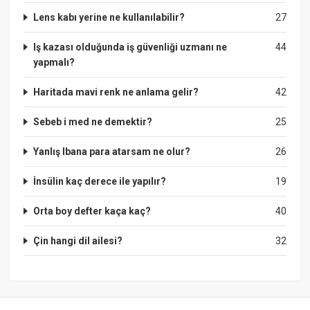
Lens kabı yerine ne kullanılabilir?
27
Iş kazası olduğunda iş güvenliği uzmanı ne
44
yapmalı?
Haritada mavi renk ne anlama gelir?
42
Sebeb i med ne demektir?
25
Yanlış Ibana para atarsam ne olur?
26
İnsülin kaç derece ile yapılır?
19
Orta boy defter kaça kaç?
40
Çin hangi dil ailesi?
32