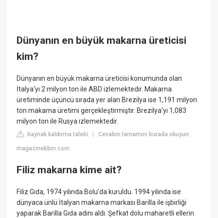
Dünyanın en büyük makarna üreticisi
kim?
Dünyanın en büyük makarna üreticisi konumunda olan
İtalya'yı 2 milyon ton ile ABD izlemektedir. Makarna
üretiminde üçüncü sırada yer alan Brezilya ise 1,191 milyon
ton makarna üretimi gerçekleştirmiştir. Brezilya'yı 1,083
milyon ton ile Rusya izlemektedir.
Kaynak kaldırma talebi
Cevabın tamamını burada okuyun:
|
magazinebbm.com
Filiz makarna kime ait?
Filiz Gıda, 1974 yılında Bolu'da kuruldu. 1994 yılında ise
dünyaca ünlü İtalyan makarna markası Barilla ile işbirliği
yaparak Barilla Gıda adını aldı. Şefkat dolu maharetli ellerin