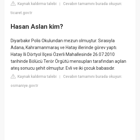
Kaynak kaldırma talebi
Cevabın tamamını burada okuyun:
|
ticaret.gov.tr
Hasan Aslan kim?
Diyarbakır Polis Okulundan mezun olmuştur. Sırasıyla
Adana, Kahramanmaraş ve Hatay illerinde görev yaptı.
Hatay İli Dörtyol İlçesi Özerli Mahallesinde 26.07.2010
tarihinde Bölücü Terör Örgütü mensupları tarafından açılan
ateş sonucu şehit olmuştur. Evli ve iki çocuk babasıdır.
Kaynak kaldırma talebi
Cevabın tamamını burada okuyun:
|
osmaniye.gov.tr