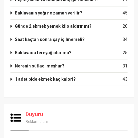
Baklavanın yağı ne zaman verilir?
45
Günde 2 ekmek yemek kilo aldırır mı?
20
Saat kaçtan sonra çay içilmemeli?
34
Baklavada tereyağ olur mu?
25
Nerenin sütlacı meşhur?
31
1 adet pide ekmek kaç kalori?
43
Duyuru
Reklam alanı