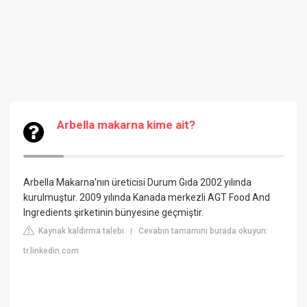
Arbella makarna kime ait?
Arbella Makarna'nın üreticisi Durum Gıda 2002 yılında
kurulmuştur. 2009 yılında Kanada merkezli AGT Food And
Ingredients şirketinin bünyesine geçmiştir.
Kaynak kaldırma talebi
Cevabın tamamını burada okuyun:
|
tr.linkedin.com