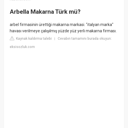
Arbella Makarna Türk mü?
arbel firmasinin ürettiği makarna markasi. "italyan marka"
havası verilmeye çalışılmış yüzde yüz yerli makarna firması.
Kaynak kaldırma talebi
Cevabın tamamını burada okuyun:
|
eksisozluk.com