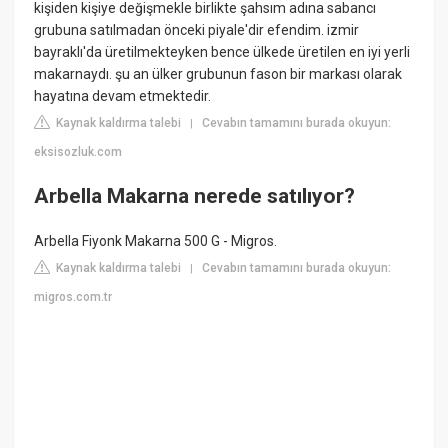
kişiden kişiye değişmekle birlikte şahsım adına sabancı
grubuna satılmadan önceki piyale'dir efendim. izmir
bayraklı'da üretilmekteyken bence ülkede üretilen en iyi yerli
makarnaydı. şu an ülker grubunun fason bir markası olarak
hayatına devam etmektedir.
Kaynak kaldırma talebi
Cevabın tamamını burada okuyun:
|
eksisozluk.com
Arbella Makarna nerede satılıyor?
Arbella Fiyonk Makarna 500 G - Migros.
Kaynak kaldırma talebi
Cevabın tamamını burada okuyun:
|
migros.com.tr