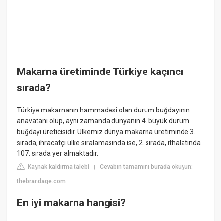
Makarna üretiminde Türkiye kaçıncı
sırada?
Türkiye makarnanın hammadesi olan durum buğdayının
anavatanı olup, aynı zamanda dünyanın 4. büyük durum
buğdayı üreticisidir. Ülkemiz dünya makarna üretiminde 3.
sırada, ihracatçı ülke sıralamasında ise, 2. sırada, ithalatında
107. sırada yer almaktadır.
Kaynak kaldırma talebi
Cevabın tamamını burada okuyun:
|
thebrandage.com
En iyi makarna hangisi?