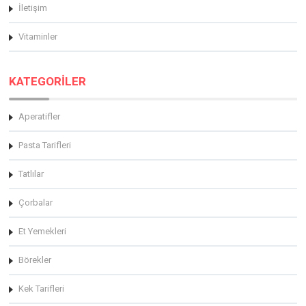
İletişim
Vitaminler
KATEGORİLER
Aperatifler
Pasta Tarifleri
Tatlılar
Çorbalar
Et Yemekleri
Börekler
Kek Tarifleri