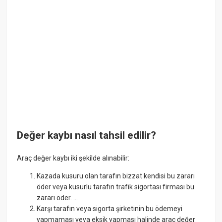
Değer kaybı nasıl tahsil edilir?
Araç değer kaybı iki şekilde alınabilir:
Kazada kusuru olan tarafın bizzat kendisi bu zararı
öder veya kusurlu tarafın trafik sigortası firması bu
zararı öder. ...
Karşı tarafın veya sigorta şirketinin bu ödemeyi
yapmaması veya eksik yapması halinde araç değer