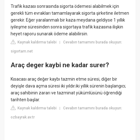
Trafik kazası sonrasında sigorta ödemesi alabilmek için
gerekli tüm evrakları tamamlayarak sigorta şirketine iletmen
gerekir. Eğer yaralanmalı bir kaza meydana geldiyse 1 yıllık
iyileşme süresinden sonra sigortaya trafik kazasına ilişkin
heyet raporu sunarak ödeme alabilirsin.
Kaynak kaldırma talebi
Cevabın tamamını burada okuyun:
|
sigortam.net
Araç deger kaybi ne kadar surer?
Kısacası araç değer kaybı tazmin etme süresi, diğer bir
deyişle dava açma süresi iki yıldır.iki yıllık sürenin başlangıcı;
araç sahibinin zararı ve tazminat yükümlüsünü öğrendiği
tarihten başlar.
Kaynak kaldırma talebi
Cevabın tamamını burada okuyun:
|
ozbayrak.av.tr