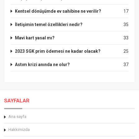
Kentsel dönüşümde ev sahibine ne verilir?
17
İletişimin temel özellikleri nedir?
35
Mavi kart yasal mı?
33
2023 SGK prim ödemesi ne kadar olacak?
25
Astım krizi anında ne olur?
37
SAYFALAR
Ana sayfa
Hakkimizda