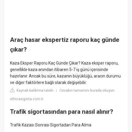
Araç hasar ekspertiz raporu kaç günde
çıkar?
Kaza Eksper Raporu Kaç Günde Çıkar? Kaza eksper raporu,
genellikle kaza anından itibaren 5-7 iş günü içerisinde
hazırlanır. Ancak bu süre, kazanın büyüklüğü, aracın durumu
ve diğer faktörlere bağlı olarak değişebilir.
Kaynak kaldırma talebi
Cevabın tamamını burada okuyun:
|
ethicasigorta.com.tr
Trafik sigortasından para nasıl alınır?
Trafik Kazası Sonrası Sigortadan Para Alma