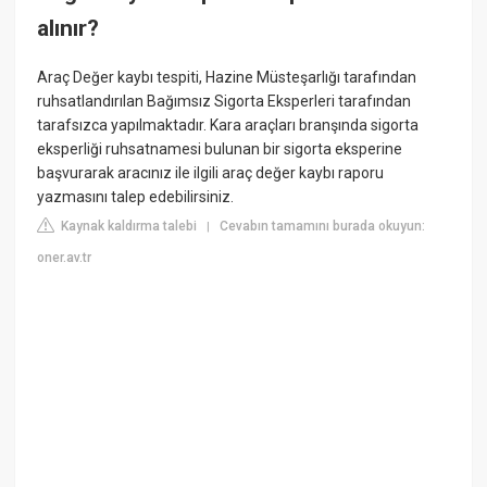
alınır?
Araç Değer kaybı tespiti, Hazine Müsteşarlığı tarafından
ruhsatlandırılan Bağımsız Sigorta Eksperleri tarafından
tarafsızca yapılmaktadır. Kara araçları branşında sigorta
eksperliği ruhsatnamesi bulunan bir sigorta eksperine
başvurarak aracınız ile ilgili araç değer kaybı raporu
yazmasını talep edebilirsiniz.
Kaynak kaldırma talebi
Cevabın tamamını burada okuyun:
|
oner.av.tr