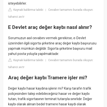
isteyebilirler.
Kaynak kaldırma talebi
Cevabın tamamını burada okuyun:
|
tahanci.av.tr
E Devlet araç değer kaybı nasıl alınır?
Sorumuzun asıl cevabını vermek gerekirse; e-Devlet
üzerinden ilgili sigorta şirketine araç değer kaybı başvurusu
yapmak mümkün değildir. Sigorta şirketine başvuru mail
yahut posta yoluyla yapılmaktadır.
Kaynak kaldırma talebi
Cevabın tamamını burada okuyun:
|
tahanci.av.tr
Araç değer kaybı Tramere işler mi?
Değer kaybı hasar kaydına işlenir mi? Karşı tarafın trafik
poliçesinden talep edebileceğiniz hasar ve değer kaybı
tutarı, trafik sigortasının teminat tutarıyla sınırlıdır. Değer
kaybı olarak alınan bedel tramere hasar kaydı olarak