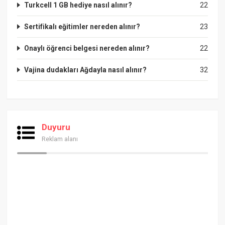
Turkcell 1 GB hediye nasıl alınır?
22
Sertifikalı eğitimler nereden alınır?
23
Onaylı öğrenci belgesi nereden alınır?
22
Vajina dudakları Ağdayla nasıl alınır?
32
Duyuru
Reklam alanı