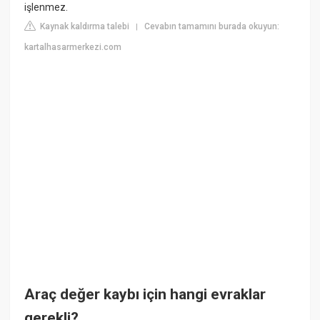
işlenmez.
Kaynak kaldırma talebi
Cevabın tamamını burada okuyun:
|
kartalhasarmerkezi.com
Araç değer kaybı için hangi evraklar
gerekli?