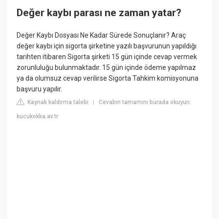
Değer kaybı parası ne zaman yatar?
Değer Kaybı Dosyası Ne Kadar Sürede Sonuçlanır? Araç
değer kaybı için sigorta şirketine yazılı başvurunun yapıldığı
tarihten itibaren Sigorta şirketi 15 gün içinde cevap vermek
zorunluluğu bulunmaktadır. 15 gün içinde ödeme yapılmaz
ya da olumsuz cevap verilirse Sigorta Tahkim komisyonuna
başvuru yapılır.
Kaynak kaldırma talebi
Cevabın tamamını burada okuyun:
|
kucukokka.av.tr