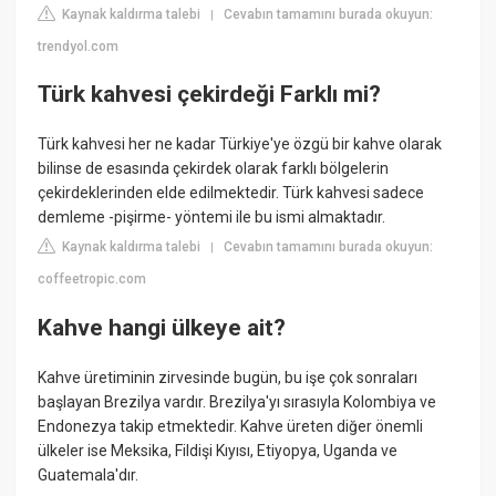
Kaynak kaldırma talebi
Cevabın tamamını burada okuyun:
|
trendyol.com
Türk kahvesi çekirdeği Farklı mi?
Türk kahvesi her ne kadar Türkiye'ye özgü bir kahve olarak
bilinse de esasında çekirdek olarak farklı bölgelerin
çekirdeklerinden elde edilmektedir. Türk kahvesi sadece
demleme -pişirme- yöntemi ile bu ismi almaktadır.
Kaynak kaldırma talebi
Cevabın tamamını burada okuyun:
|
coffeetropic.com
Kahve hangi ülkeye ait?
Kahve üretiminin zirvesinde bugün, bu işe çok sonraları
başlayan Brezilya vardır. Brezilya'yı sırasıyla Kolombiya ve
Endonezya takip etmektedir. Kahve üreten diğer önemli
ülkeler ise Meksika, Fildişi Kıyısı, Etiyopya, Uganda ve
Guatemala'dır.