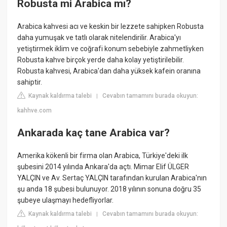
Robusta mi Arabica mı?
Arabica kahvesi acı ve keskin bir lezzete sahipken Robusta
daha yumuşak ve tatlı olarak nitelendirilir. Arabica'yı
yetiştirmek iklim ve coğrafi konum sebebiyle zahmetliyken
Robusta kahve birçok yerde daha kolay yetiştirilebilir.
Robusta kahvesi, Arabica'dan daha yüksek kafein oranına
sahiptir.
Kaynak kaldırma talebi
Cevabın tamamını burada okuyun:
|
kahhve.com
Ankarada kaç tane Arabica var?
​Amerika kökenli bir firma olan Arabica, Türkiye'deki ilk
şubesini 2014 yılında Ankara'da açtı. Mimar Elif ÜLGER
YALÇIN ve Av. Sertaç YALÇIN tarafından kurulan Arabica'nın
şu anda 18 şubesi bulunuyor. 2018 yılının sonuna doğru 35
şubeye ulaşmayı hedefliyorlar.
Kaynak kaldırma talebi
Cevabın tamamını burada okuyun:
|