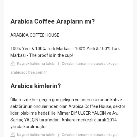
Arabica Coffee Arapların mı?
ARABICA COFFEE HOUSE
100% Yerli & 100% Türk Markası - 100% Yerli & 100% Türk
Markası - The proof is in the cup!
Kaynak kaldırma talebi
Cevabın tamamını burada okuyun:
|
arabicacoffee.com.tr
Arabica kimlerin?
Ülkemizde her geçen gün gelişen ve önem kazanan kahve
sektörünün öncülerinden olan Arabica Coffee House, sektör
lideri olabilme hedefi ile, Mimar Elif ÜLGER YALÇIN ve Av.
Sertaç YALÇIN tarafından, Ankara merkezli olarak 2014
yılında kurulmuştur.
Kaynak kaldırma talebi
Cevabın tamamını burada okuyun:
|