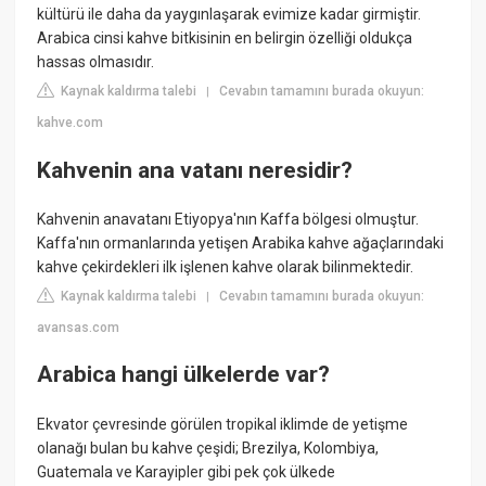
kültürü ile daha da yaygınlaşarak evimize kadar girmiştir.
Arabica cinsi kahve bitkisinin en belirgin özelliği oldukça
hassas olmasıdır.
Kaynak kaldırma talebi
Cevabın tamamını burada okuyun:
|
kahve.com
Kahvenin ana vatanı neresidir?
Kahvenin anavatanı Etiyopya'nın Kaffa bölgesi olmuştur.
Kaffa'nın ormanlarında yetişen Arabika kahve ağaçlarındaki
kahve çekirdekleri ilk işlenen kahve olarak bilinmektedir.
Kaynak kaldırma talebi
Cevabın tamamını burada okuyun:
|
avansas.com
Arabica hangi ülkelerde var?
Ekvator çevresinde görülen tropikal iklimde de yetişme
olanağı bulan bu kahve çeşidi; Brezilya, Kolombiya,
Guatemala ve Karayipler gibi pek çok ülkede