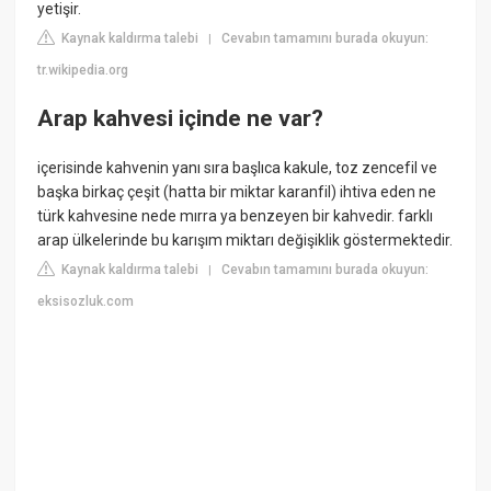
yetişir.
Kaynak kaldırma talebi
Cevabın tamamını burada okuyun:
|
tr.wikipedia.org
Arap kahvesi içinde ne var?
içerisinde kahvenin yanı sıra başlıca kakule, toz zencefil ve
başka birkaç çeşit (hatta bir miktar karanfil) ihtiva eden ne
türk kahvesine nede mırra ya benzeyen bir kahvedir. farklı
arap ülkelerinde bu karışım miktarı değişiklik göstermektedir.
Kaynak kaldırma talebi
Cevabın tamamını burada okuyun:
|
eksisozluk.com