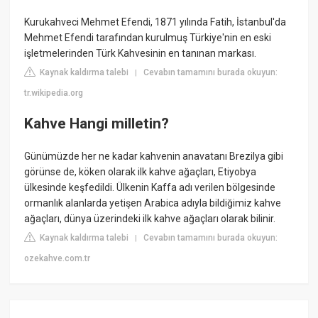
Kurukahveci Mehmet Efendi, 1871 yılında Fatih, İstanbul'da
Mehmet Efendi tarafından kurulmuş Türkiye'nin en eski
işletmelerinden Türk Kahvesinin en tanınan markası.
Kaynak kaldırma talebi
Cevabın tamamını burada okuyun:
|
tr.wikipedia.org
Kahve Hangi milletin?
Günümüzde her ne kadar kahvenin anavatanı Brezilya gibi
görünse de, köken olarak ilk kahve ağaçları, Etiyobya
ülkesinde keşfedildi. Ülkenin Kaffa adı verilen bölgesinde
ormanlık alanlarda yetişen Arabica adıyla bildiğimiz kahve
ağaçları, dünya üzerindeki ilk kahve ağaçları olarak bilinir.
Kaynak kaldırma talebi
Cevabın tamamını burada okuyun:
|
ozekahve.com.tr