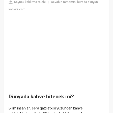
Kaynak kaldırma talebi
Cevabın tamamını burada okuyun:
|
kahvve.com
Dünyada kahve bitecek mi?
Bilim insanları, sera gazı etkisi yüzünden kahve