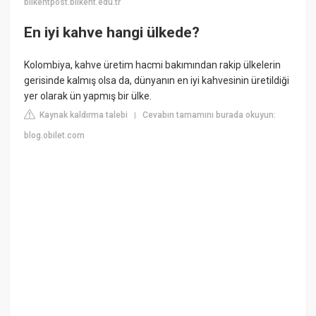
bilkentpost.bilkent.edu.tr
En iyi kahve hangi ülkede?
Kolombiya, kahve üretim hacmi bakımından rakip ülkelerin
gerisinde kalmış olsa da, dünyanın en iyi kahvesinin üretildiği
yer olarak ün yapmış bir ülke.
Kaynak kaldırma talebi
Cevabın tamamını burada okuyun:
|
blog.obilet.com