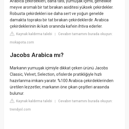
Arabica çekirdekleri, daha tatlı, yumuşak içimli, genellikle
meyve aromalı bir tat bırakan asiditesi yüksek çekirdekler.
Robusta çekirdekleri ise daha sert ve yoğun genelde
damakta topraksı bir tat bırakan çekirdeklerdir. Arabica
çekirdeklerinin iki katı oranında kafein ihtiva ederler.
Kaynak kaldırma talebi
Cevabın tamamını burada okuyun:
|
mokapota.com
Jacobs Arabica mı?
Markanın yumuşak içimiyle dikkat çeken ürünü Jacobs
Classic, Velvet, Selection, ofislerde pratikliğiyle hızlı
hazırlanma imkanı yaratır. %100 Arabica çekirdeklerinden
üretilen lezzetler, markanın öne çıkan çeşitleri arasında
bulunur.
Kaynak kaldırma talebi
Cevabın tamamını burada okuyun:
|
trendyol.com