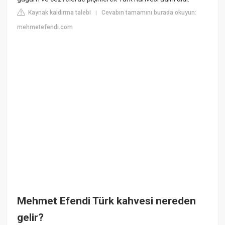
Kaynak kaldırma talebi
Cevabın tamamını burada okuyun:
|
mehmetefendi.com
Mehmet Efendi Türk kahvesi nereden
gelir?