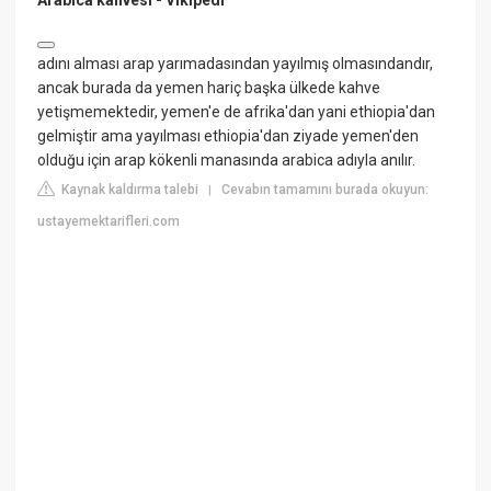
Arabica kahvesi - Vikipedi
adını alması arap yarımadasından yayılmış olmasındandır,
ancak burada da yemen hariç başka ülkede kahve
yetişmemektedir, yemen'e de afrika'dan yani ethiopia'dan
gelmiştir ama yayılması ethiopia'dan ziyade yemen'den
olduğu için arap kökenli manasında arabica adıyla anılır.
Kaynak kaldırma talebi
Cevabın tamamını burada okuyun:
|
ustayemektarifleri.com