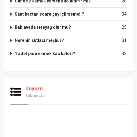
Günde 2 ekmek yemek kilo aldırır mı?
20
Saat kaçtan sonra çay içilmemeli?
34
Baklavada tereyağ olur mu?
25
Nerenin sütlacı meşhur?
31
1 adet pide ekmek kaç kalori?
43
Duyuru
Reklam alanı