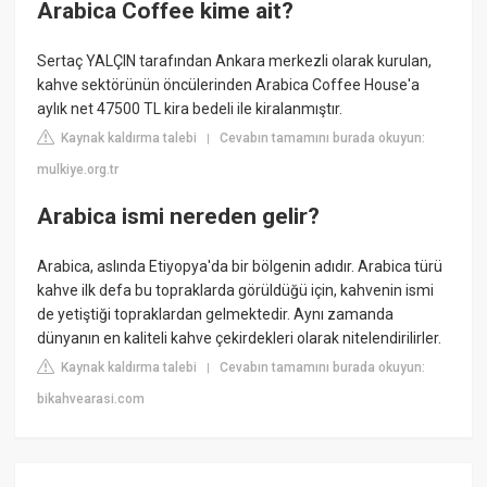
Arabica Coffee kime ait?
Sertaç YALÇIN tarafından Ankara merkezli olarak kurulan,
kahve sektörünün öncülerinden Arabica Coffee House'a
aylık net 47500 TL kira bedeli ile kiralanmıştır.
Kaynak kaldırma talebi
Cevabın tamamını burada okuyun:
|
mulkiye.org.tr
Arabica ismi nereden gelir?
Arabica, aslında Etiyopya'da bir bölgenin adıdır. Arabica türü
kahve ilk defa bu topraklarda görüldüğü için, kahvenin ismi
de yetiştiği topraklardan gelmektedir. Aynı zamanda
dünyanın en kaliteli kahve çekirdekleri olarak nitelendirilirler.
Kaynak kaldırma talebi
Cevabın tamamını burada okuyun:
|
bikahvearasi.com