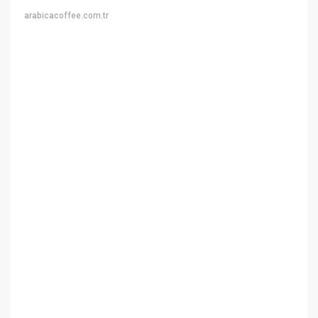
arabicacoffee.com.tr