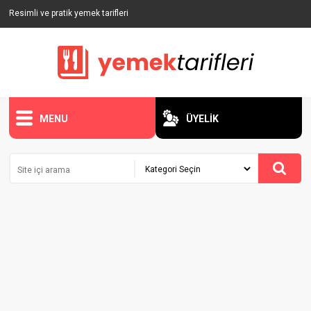
Resimli ve pratik yemek tarifleri
MENU
ÜYELİK