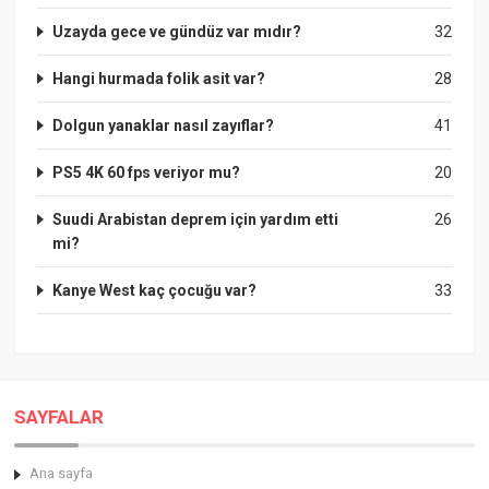
Uzayda gece ve gündüz var mıdır?
32
Hangi hurmada folik asit var?
28
Dolgun yanaklar nasıl zayıflar?
41
PS5 4K 60 fps veriyor mu?
20
Suudi Arabistan deprem için yardım etti
26
mi?
Kanye West kaç çocuğu var?
33
SAYFALAR
Ana sayfa