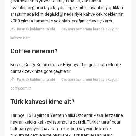
çekirdeklerinin yüzde 33 ila yüzde 99,7 arasında
azalabileceğini ortaya koydu. İngiliz bilim insanları yaptıkları
araştırmada iklim değişikliği nedeniyle kahve çekirdeklerinin
2080 yılında tamamen yok olabileceğini ortaya çıkardı.
Kaynak kaldırma talebi
Cevabın tamamını burada okuyun:
|
kahvve.com
Coffee nerenin?
Burası, Coffy. Kolombiya ve Etiyopya'dan gelir, usta ellerde
damak zevkinize göre çeşitlenir.
Kaynak kaldırma talebi
Cevabın tamamını burada okuyun:
|
coffy.com.tr
Türk kahvesi kime ait?
Tarihçe. 1543 yılında Yemen Valisi Özdemir Paşa, lezzetine
hayran kaldığı kahveyi İstanbul'a getirdi. Türkler tarafından
bulunan yepyeni hazırlama metodu sayesinde kahve,
güğüm ve cezvelerde pişirilerek Türk Kahvesi adını aldı.