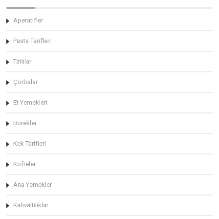
Aperatifler
Pasta Tarifleri
Tatlılar
Çorbalar
Et Yemekleri
Börekler
Kek Tarifleri
Köfteler
Ana Yemekler
Kahvaltılıklar