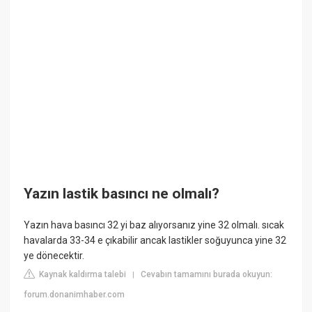
Yazın lastik basıncı ne olmalı?
Yazın hava basıncı 32 yi baz alıyorsanız yine 32 olmalı. sıcak
havalarda 33-34 e çıkabilir ancak lastikler soğuyunca yine 32
ye dönecektir.
Kaynak kaldırma talebi
Cevabın tamamını burada okuyun:
|
forum.donanimhaber.com