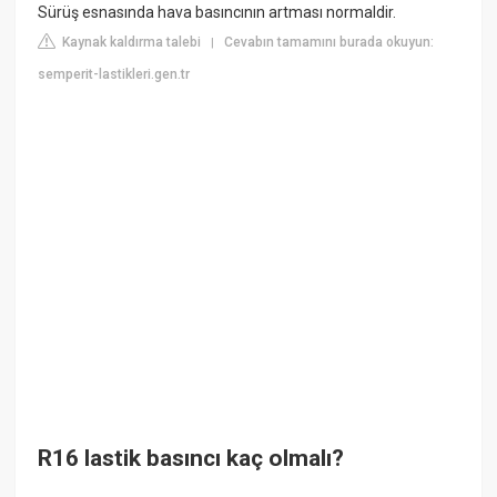
Sürüş esnasında hava basıncının artması normaldir.
Kaynak kaldırma talebi
Cevabın tamamını burada okuyun:
|
semperit-lastikleri.gen.tr
R16 lastik basıncı kaç olmalı?