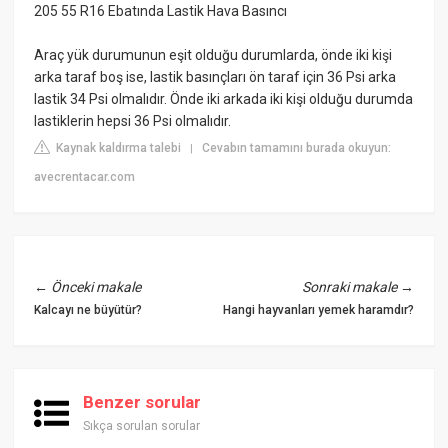
205 55 R16 Ebatında Lastik Hava Basıncı
Araç yük durumunun eşit olduğu durumlarda, önde iki kişi
arka taraf boş ise, lastik basınçları ön taraf için 36 Psi arka
lastik 34 Psi olmalıdır. Önde iki arkada iki kişi olduğu durumda
lastiklerin hepsi 36 Psi olmalıdır.
Kaynak kaldırma talebi
Cevabın tamamını burada okuyun:
|
avecrentacar.com
←
Önceki makale
Sonraki makale
→
Kalcayı ne büyütür?
Hangi hayvanları yemek haramdır?
Benzer sorular
Sıkça sorulan sorular