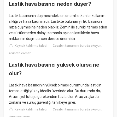
Lastik hava basıncı neden düşer?
Lastik basıncının düşmesindeki en önemli etkenler kullanım
sıklığı ve hava kaçırmadır. Lastikte bulunan yırtık, basıncın
hızla düşmesine neden olabilir. Zemin ile sürekli temas eden
ve sürtünmeden dolayı zamanla aşınan lastiklerin hava
miktarının düşmesi son derece önemlidir.
Kaynak kaldırma talebi
Cevabın tamamını burada okuyun:
|
alvinoto.com.tr
Lastik hava basıncı yüksek olursa ne
olur?
Lastik hava basıncının yüksek olması durumunda lastiğin
temas ettiği yüzey idealin üzerinde olur. Bu durumda da;
Aracın yol tutuşu gerekenden fazla olur. Araç virajlarda
zorlanır ve sürüş güvenliği tehlikeye girer.
Kaynak kaldırma talebi
Cevabın tamamını burada okuyun:
|