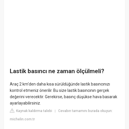
Lastik basıncı ne zaman ölçülmeli?
Araç 2 km'den daha kısa sürüldüğünde lastik basıncınızı
kontrol etmeniz önerilir. Bu size lastik basıncının gerçek
değerini verecektir. Gerekirse, basınç düşükse hava basarak
ayarlayabilirsiniz.
Kaynak kaldırma talebi
Cevabın tamamını burada okuyun:
|
michelin.com.tr