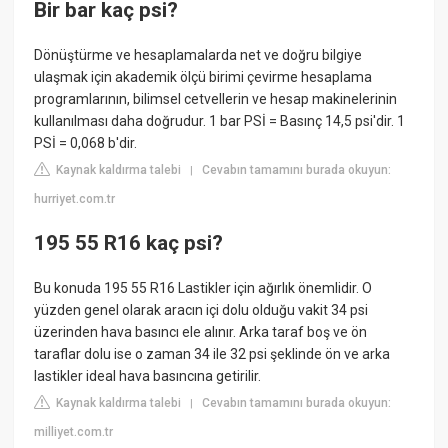
Bir bar kaç psi?
Dönüştürme ve hesaplamalarda net ve doğru bilgiye
ulaşmak için akademik ölçü birimi çevirme hesaplama
programlarının, bilimsel cetvellerin ve hesap makinelerinin
kullanılması daha doğrudur. 1 bar PSİ = Basınç 14,5 psi'dir. 1
PSİ = 0,068 b'dir.
Kaynak kaldırma talebi
Cevabın tamamını burada okuyun:
|
hurriyet.com.tr
195 55 R16 kaç psi?
Bu konuda 195 55 R16 Lastikler için ağırlık önemlidir. O
yüzden genel olarak aracın içi dolu olduğu vakit 34 psi
üzerinden hava basıncı ele alınır. Arka taraf boş ve ön
taraflar dolu ise o zaman 34 ile 32 psi şeklinde ön ve arka
lastikler ideal hava basıncına getirilir.
Kaynak kaldırma talebi
Cevabın tamamını burada okuyun:
|
milliyet.com.tr