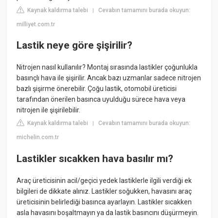
Kaynak kaldırma talebi
Cevabın tamamını burada okuyun:
|
milliyet.com.tr
Lastik neye göre şişirilir?
Nitrojen nasıl kullanılır? Montaj sırasında lastikler çoğunlukla
basınçlı hava ile şişirilir. Ancak bazı uzmanlar sadece nitrojen
bazlı şişirme önerebilir. Çoğu lastik, otomobil üreticisi
tarafından önerilen basınca uyulduğu sürece hava veya
nitrojen ile şişirilebilir.
Kaynak kaldırma talebi
Cevabın tamamını burada okuyun:
|
michelin.com.tr
Lastikler sıcakken hava basılır mı?
Araç üreticisinin acil/geçici yedek lastiklerle ilgili verdiği ek
bilgileri de dikkate alınız. Lastikler soğukken, havasını araç
üreticisinin belirlediği basınca ayarlayın. Lastikler sıcakken
asla havasını boşaltmayın ya da lastik basıncını düşürmeyin.