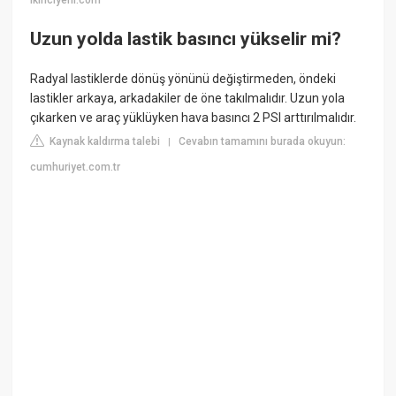
ikinciyeni.com
Uzun yolda lastik basıncı yükselir mi?
Radyal lastiklerde dönüş yönünü değiştirmeden, öndeki
lastikler arkaya, arkadakiler de öne takılmalıdır. Uzun yola
çıkarken ve araç yüklüyken hava basıncı 2 PSI arttırılmalıdır.
Kaynak kaldırma talebi
Cevabın tamamını burada okuyun:
|
cumhuriyet.com.tr