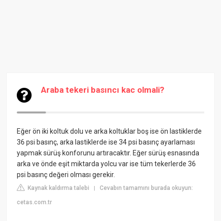
Araba tekeri basıncı kac olmali?
Eğer ön iki koltuk dolu ve arka koltuklar boş ise ön lastiklerde
36 psi basınç, arka lastiklerde ise 34 psi basınç ayarlaması
yapmak sürüş konforunu artıracaktır. Eğer sürüş esnasında
arka ve önde eşit miktarda yolcu var ise tüm tekerlerde 36
psi basınç değeri olması gerekir.
Kaynak kaldırma talebi
Cevabın tamamını burada okuyun:
|
cetas.com.tr