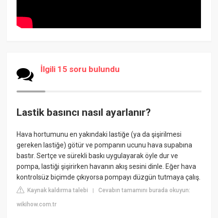
İlgili 15 soru bulundu
Lastik basıncı nasıl ayarlanır?
Hava hortumunu en yakındaki lastiğe (ya da şişirilmesi
gereken lastiğe) götür ve pompanın ucunu hava supabına
bastır. Sertçe ve sürekli baskı uygulayarak öyle dur ve
pompa, lastiği şişirirken havanın akış sesini dinle. Eğer hava
kontrolsüz biçimde çıkıyorsa pompayı düzgün tutmaya çalış.
Kaynak kaldırma talebi
Cevabın tamamını burada okuyun:
|
wikihow.com.tr