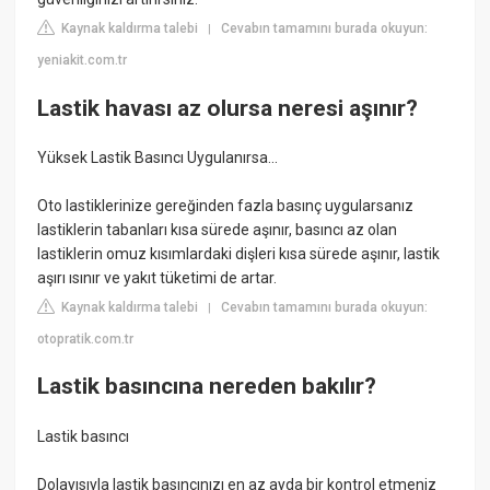
Kaynak kaldırma talebi
Cevabın tamamını burada okuyun:
|
yeniakit.com.tr
Lastik havası az olursa neresi aşınır?
Yüksek Lastik Basıncı Uygulanırsa...
Oto lastiklerinize gereğinden fazla basınç uygularsanız
lastiklerin tabanları kısa sürede aşınır, basıncı az olan
lastiklerin omuz kısımlardaki dişleri kısa sürede aşınır, lastik
aşırı ısınır ve yakıt tüketimi de artar.
Kaynak kaldırma talebi
Cevabın tamamını burada okuyun:
|
otopratik.com.tr
Lastik basıncına nereden bakılır?
Lastik basıncı
Dolayısıyla lastik basıncınızı en az ayda bir kontrol etmeniz