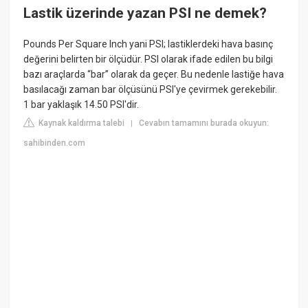
Lastik üzerinde yazan PSI ne demek?
Pounds Per Square Inch yani PSI; lastiklerdeki hava basınç
değerini belirten bir ölçüdür. PSI olarak ifade edilen bu bilgi
bazı araçlarda “bar” olarak da geçer. Bu nedenle lastiğe hava
basılacağı zaman bar ölçüsünü PSI'ye çevirmek gerekebilir.
1 bar yaklaşık 14.50 PSI'dir.
Kaynak kaldırma talebi
Cevabın tamamını burada okuyun:
|
sahibinden.com