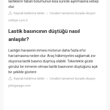
lastiklerin taban bölümünün kısa sürede aşınmasına sebep
olur.
Kaynak kaldırma talebi
Cevabın tamamını burada okuyun:
|
milliyet.com.tr
Lastik basıncının düştüğü nasıl
anlaşılır?
Lastiğin havasının inmesi motorun daha fazla efor
harcamasına neden olur. Araç hâkimiyetini sağlamak zor
oluyorsa lastik basıncı düşmüş olabilir. Tekerlekte gözle
görülür bir inmenin olması lastik basıncının düştüğünü açık
bir şekilde gösterir.
Kaynak kaldırma talebi
Cevabın tamamını burada okuyun:
|
pilotgarage.com