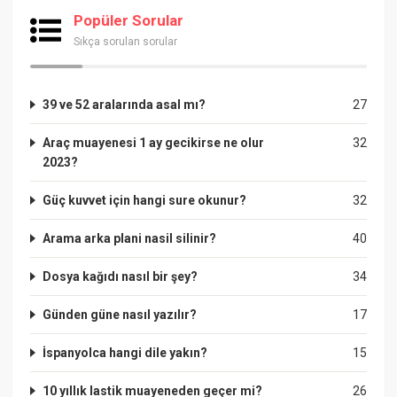
Popüler Sorular
Sıkça sorulan sorular
39 ve 52 aralarında asal mı?
27
Araç muayenesi 1 ay gecikirse ne olur
32
2023?
Güç kuvvet için hangi sure okunur?
32
Arama arka plani nasil silinir?
40
Dosya kağıdı nasıl bir şey?
34
Günden güne nasıl yazılır?
17
İspanyolca hangi dile yakın?
15
10 yıllık lastik muayeneden geçer mi?
26