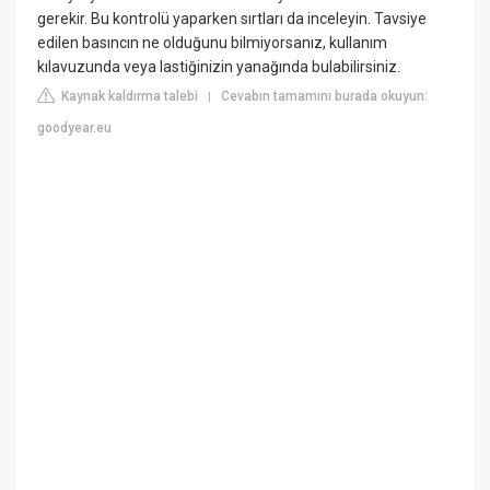
gerekir. Bu kontrolü yaparken sırtları da inceleyin. Tavsiye
edilen basıncın ne olduğunu bilmiyorsanız, kullanım
kılavuzunda veya lastiğinizin yanağında bulabilirsiniz.
Kaynak kaldırma talebi
Cevabın tamamını burada okuyun:
|
goodyear.eu