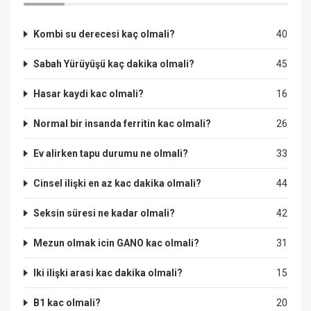
Kombi su derecesi kaç olmali?
40
Sabah Yürüyüşü kaç dakika olmali?
45
Hasar kaydi kac olmali?
16
Normal bir insanda ferritin kac olmali?
26
Ev alirken tapu durumu ne olmali?
33
Cinsel ilişki en az kac dakika olmali?
44
Seksin süresi ne kadar olmali?
42
Mezun olmak icin GANO kac olmali?
31
Iki ilişki arasi kac dakika olmali?
15
B1 kac olmali?
20