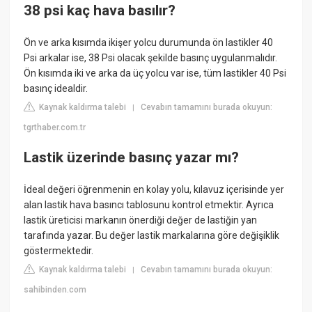
38 psi kaç hava basılır?
Ön ve arka kısımda ikişer yolcu durumunda ön lastikler 40
Psi arkalar ise, 38 Psi olacak şekilde basınç uygulanmalıdır.
Ön kısımda iki ve arka da üç yolcu var ise, tüm lastikler 40 Psi
basınç idealdir.
Kaynak kaldırma talebi
Cevabın tamamını burada okuyun:
|
tgrthaber.com.tr
Lastik üzerinde basınç yazar mı?
İdeal değeri öğrenmenin en kolay yolu, kılavuz içerisinde yer
alan lastik hava basıncı tablosunu kontrol etmektir. Ayrıca
lastik üreticisi markanın önerdiği değer de lastiğin yan
tarafında yazar. Bu değer lastik markalarına göre değişiklik
göstermektedir.
Kaynak kaldırma talebi
Cevabın tamamını burada okuyun:
|
sahibinden.com