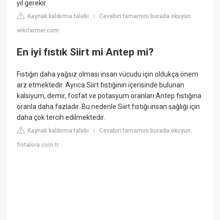
yıl gerekir.
Kaynak kaldırma talebi
Cevabın tamamını burada okuyun:
|
wikifarmer.com
En iyi fıstık Siirt mi Antep mi?
Fıstığın daha yağsız olması insan vücudu için oldukça önem
arz etmektedir. Ayrıca Siirt fıstığının içerisinde bulunan
kalsiyum, demir, fosfat ve potasyum oranları Antep fıstığına
oranla daha fazladır. Bu nedenle Siirt fıstığı insan sağlığı için
daha çok tercih edilmektedir.
Kaynak kaldırma talebi
Cevabın tamamını burada okuyun:
|
fistalora.com.tr