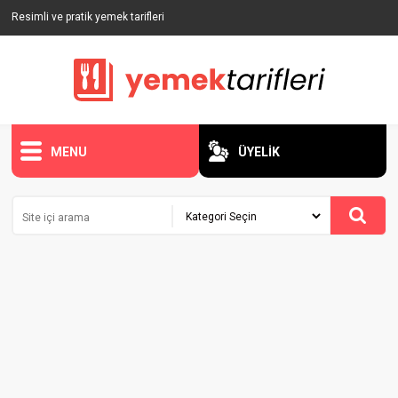
Resimli ve pratik yemek tarifleri
MENU
ÜYELİK