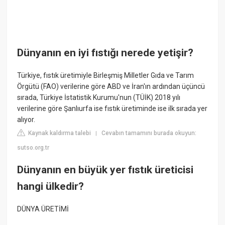
Dünyanın en iyi fıstığı nerede yetişir?
Türkiye, fıstık üretimiyle Birleşmiş Milletler Gıda ve Tarım
Örgütü (FAO) verilerine göre ABD ve İran'ın ardından üçüncü
sırada, Türkiye İstatistik Kurumu'nun (TÜİK) 2018 yılı
verilerine göre Şanlıurfa ise fıstık üretiminde ise ilk sırada yer
alıyor.
Kaynak kaldırma talebi
Cevabın tamamını burada okuyun:
|
sutso.org.tr
Dünyanın en büyük yer fıstık üreticisi
hangi ülkedir?
DÜNYA ÜRETİMİ