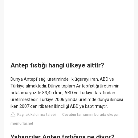
Antep fıstığı hangi ülkeye aittir?
Dünya Antepfıstığı üretiminde ilk üçsırayı İran, ABD ve
Türkiye almaktadır. Dünya toplam Antepfıstığı üretiminin
ortalama yüzde 83,4'ü İran, ABD ve Türkiye tarafından
üretilmektedir. Türkiye 2006 yılında üretimde dünya ikincisi
iken 2007'den itibaren ikinciliği ABD'ye kaptırmıştır.
Kaynak kaldırma talebi
Cevabın tamamını burada okuyun:
|
memurlar.net
Yabancılar Antep fıstığına ne diyor?