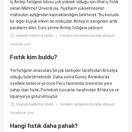
İç Antep fıstığının kilosu çok yüksek olduğu için ithal iç fıstık
satan Mehmet Ünverdi ise, fiyatların yükselmesinin
mahsulün azlığından kaynaklandığını belirterek "Bu konuda
bir diğer büyük etken de stokçular. Antep'in zenginleri artık
paralarını altın, Euro yerine Antep fıstığına yatırıyor.
Kaynak kaldırma talebi
Cevabın tamamını burada okuyun:
|
cnnturk.com
Fıstık kim buldu?
Yerfıstığının anavatanı birçok tarihçiler tarafından Brezilya
olduğu belirtilmektedir. Daha sonra Güney Amerika'da
özellikle binlerce yıl önce Peru tarımında önemli bir yere
sahip olan fıstık; Portekizli tüccarlar tarafından Afrika'ya ve
İspanya'ya götürülmüştür.
Kaynak kaldırma talebi
Cevabın tamamını burada okuyun:
|
facebook.com
Hangi fıstık daha pahalı?