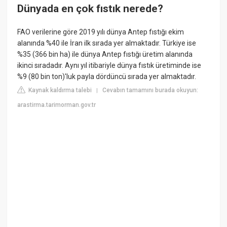
Dünyada en çok fıstık nerede?
FAO verilerine göre 2019 yılı dünya Antep fıstığı ekim
alanında %40 ile İran ilk sırada yer almaktadır. Türkiye ise
%35 (366 bin ha) ile dünya Antep fıstığı üretim alanında
ikinci sıradadır. Aynı yıl itibariyle dünya fıstık üretiminde ise
%9 (80 bin ton)'luk payla dördüncü sırada yer almaktadır.
Kaynak kaldırma talebi
Cevabın tamamını burada okuyun:
|
arastirma.tarimorman.gov.tr