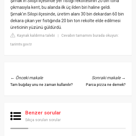
Şırnak'ın Silopi ilçesinde yer fıstığı rekoltesinin 20 bin tona
çıkmasıyla kent, bu alanda ilk üç ilden biri haline geldi.
Şırnak'ın Silopi ilçesinde, üretim alanı 30 bin dekardan 60 bin
dekara çıkan yer fıstığında 20 bin ton rekolte elde edilmesi
üreticinin yüzünü güldürdü.
Kaynak kaldırma talebi
Cevabın tamamını burada okuyun:
|
tarimtv.gov.tr
←
Önceki makale
Sonraki makale
→
Tam buğday unu ne zaman kullanılır?
Parca pizza ne demek?
Benzer sorular
Sıkça sorulan sorular