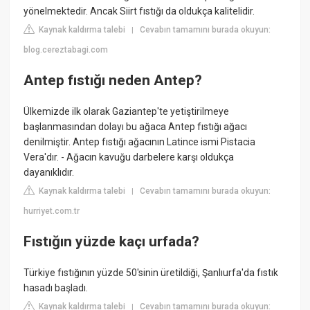
yönelmektedir. Ancak Siirt fıstığı da oldukça kalitelidir.
Kaynak kaldırma talebi
Cevabın tamamını burada okuyun:
|
blog.cereztabagi.com
Antep fıstığı neden Antep?
Ülkemizde ilk olarak Gaziantep'te yetiştirilmeye
başlanmasından dolayı bu ağaca Antep fıstığı ağacı
denilmiştir. Antep fıstığı ağacının Latince ismi Pistacia
Vera'dır. - Ağacın kavuğu darbelere karşı oldukça
dayanıklıdır.
Kaynak kaldırma talebi
Cevabın tamamını burada okuyun:
|
hurriyet.com.tr
Fıstığın yüzde kaçı urfada?
Türkiye fıstığının yüzde 50'sinin üretildiği, Şanlıurfa'da fıstık
hasadı başladı.
Kaynak kaldırma talebi
Cevabın tamamını burada okuyun:
|