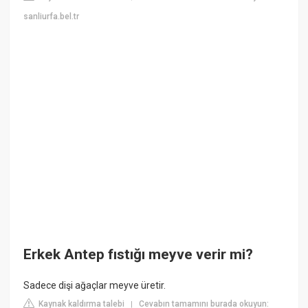
sanliurfa.bel.tr
Erkek Antep fıstığı meyve verir mi?
Sadece dişi ağaçlar meyve üretir.
Kaynak kaldırma talebi
Cevabın tamamını burada okuyun:
|