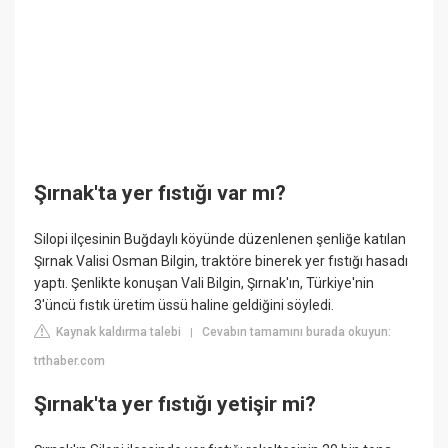
Şırnak'ta yer fıstığı var mı?
Silopi ilçesinin Buğdaylı köyünde düzenlenen şenliğe katılan
Şırnak Valisi Osman Bilgin, traktöre binerek yer fıstığı hasadı
yaptı. Şenlikte konuşan Vali Bilgin, Şırnak'ın, Türkiye'nin
3'üncü fıstık üretim üssü haline geldiğini söyledi.
Kaynak kaldırma talebi
Cevabın tamamını burada okuyun:
|
trthaber.com
Şırnak'ta yer fıstığı yetişir mi?