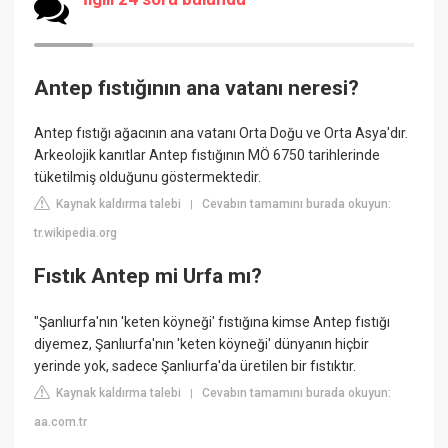
Antep fıstığının ana vatanı neresi?
Antep fıstığı ağacının ana vatanı Orta Doğu ve Orta Asya'dır.
Arkeolojik kanıtlar Antep fıstığının MÖ 6750 tarihlerinde
tüketilmiş olduğunu göstermektedir.
Kaynak kaldırma talebi
Cevabın tamamını burada okuyun:
|
tr.wikipedia.org
Fıstık Antep mi Urfa mı?
"Şanlıurfa'nın 'keten köyneği' fıstığına kimse Antep fıstığı
diyemez, Şanlıurfa'nın 'keten köyneği' dünyanın hiçbir
yerinde yok, sadece Şanlıurfa'da üretilen bir fıstıktır.
Kaynak kaldırma talebi
Cevabın tamamını burada okuyun:
|
aa.com.tr