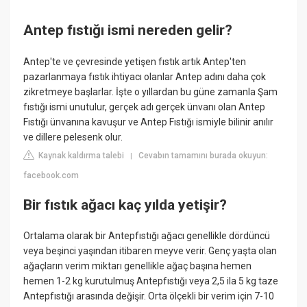
Antep fıstığı ismi nereden gelir?
Antep'te ve çevresinde yetişen fıstık artık Antep'ten
pazarlanmaya fıstık ihtiyacı olanlar Antep adını daha çok
zikretmeye başlarlar. İşte o yıllardan bu güne zamanla Şam
fıstığı ismi unutulur, gerçek adı gerçek ünvanı olan Antep
Fıstığı ünvanına kavuşur ve Antep Fıstığı ismiyle bilinir anılır
ve dillere pelesenk olur.
Kaynak kaldırma talebi
Cevabın tamamını burada okuyun:
|
facebook.com
Bir fıstık ağacı kaç yılda yetişir?
Ortalama olarak bir Antepfıstığı ağacı genellikle dördüncü
veya beşinci yaşından itibaren meyve verir. Genç yaşta olan
ağaçların verim miktarı genellikle ağaç başına hemen
hemen 1-2 kg kurutulmuş Antepfıstığı veya 2,5 ila 5 kg taze
Antepfıstığı arasında değişir. Orta ölçekli bir verim için 7-10