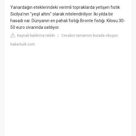
Yanardağın eteklerindeki verimli topraklarda yetişen fıstık
Sicilya'nın "yeşil altını" olarak nitelendiriliyor. İki yılda bir
hasadı var. Dünyanın en pahalı fıstığı Bronte fıstığı. Kilosu 30-
50 euro civarında satılıyor.
Kaynak kaldırma talebi
Cevabın tamamını burada okuyun:
|
haberturk.com