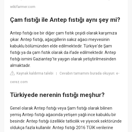
wikifarmer.com
Çam fıstığı ile Antep fıstığı aynı şey mi?
Antep fıstığı ise bir diğer çam fıstık çeşidi olarak karşımıza
çıkar. Antep fıstığı, ağaçgillerin sakız ağacı meyvesinin
kabuklu bölümünden elde edilmektedir. Türkiye'de Şam
fıstığı ya da çam fıstık olarak da ifade edilmektedir. Antep
fıstığı ismini Gaziantep'te yaygın olarak yetiştirilmesinden
almaktadır.
Kaynak kaldırma talebi
Cevabın tamamını burada okuyun: e-
|
cerez.com
Türkiyede nerenin fıstığı meşhur?
Genel olarak Antep fıstığı veya Şam fıstığı olarak bilinen
yemiş Antep fıstığı ağacında yetişen yağlı ince kabuklu bir
besindir. Antep fıstığı özellikle tatlıcılık ve yiyecek sektöründe
oldukça fazla kullanılır. Antep fıstığı 2016 TÜİK verilerine