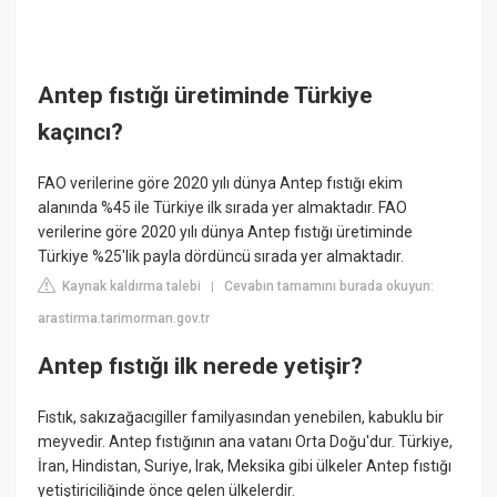
Antep fıstığı üretiminde Türkiye
kaçıncı?
FAO verilerine göre 2020 yılı dünya Antep fıstığı ekim
alanında %45 ile Türkiye ilk sırada yer almaktadır. FAO
verilerine göre 2020 yılı dünya Antep fıstığı üretiminde
Türkiye %25'lik payla dördüncü sırada yer almaktadır.
Kaynak kaldırma talebi
Cevabın tamamını burada okuyun:
|
arastirma.tarimorman.gov.tr
Antep fıstığı ilk nerede yetişir?
Fıstık, sakızağacıgiller familyasından yenebilen, kabuklu bir
meyvedir. Antep fıstığının ana vatanı Orta Doğu'dur. Türkiye,
İran, Hindistan, Suriye, Irak, Meksika gibi ülkeler Antep fıstığı
yetiştiriciliğinde önce gelen ülkelerdir.