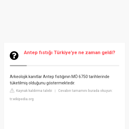
Antep fıstığı Türkiye'ye ne zaman geldi?
Arkeolojik kanıtlar Antep fıstığının MÖ 6750 tarihlerinde
tüketilmiş olduğunu göstermektedir.
Kaynak kaldırma talebi
Cevabın tamamını burada okuyun:
|
tr.wikipedia.org