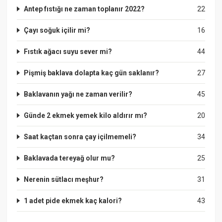
Antep fıstığı ne zaman toplanır 2022?
22
Çayı soğuk içilir mi?
16
Fıstık ağacı suyu sever mi?
44
Pişmiş baklava dolapta kaç gün saklanır?
27
Baklavanın yağı ne zaman verilir?
45
Günde 2 ekmek yemek kilo aldırır mı?
20
Saat kaçtan sonra çay içilmemeli?
34
Baklavada tereyağ olur mu?
25
Nerenin sütlacı meşhur?
31
1 adet pide ekmek kaç kalori?
43