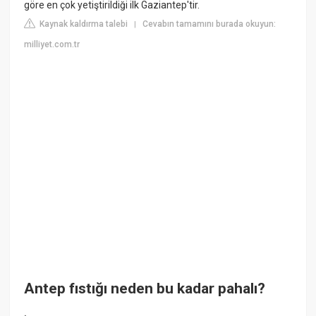
göre en çok yetiştirildiği ilk Gaziantep'tir.
Kaynak kaldırma talebi
Cevabın tamamını burada okuyun:
|
milliyet.com.tr
Antep fıstığı neden bu kadar pahalı?