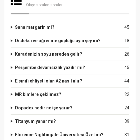
Sıkça sorulan sorular
Sana margarin mi?
45
Disleksi ve öğrenme güçlüğü aynı şey mi?
18
Karadenizin soyu nereden gelir?
26
Perşembe devamsızlık yazılır mı?
45
E sınıfı ehliyeti olan A2 nasıl alır?
44
MR kimlere çekilmez?
22
Dopadex nedir ne işe yarar?
24
Titanyum yanar mı?
39
Florence Nightingale Üniversitesi Özel mi?
31