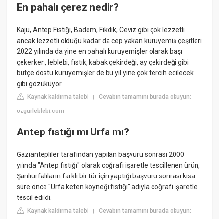
En pahalı çerez nedir?
Kaju, Antep Fıstığı, Badem, Fıkdık, Ceviz gibi çok lezzetli
ancak lezzetli olduğu kadar da cep yakan kuruyemiş çeşitleri
2022 yılında da yine en pahalı kuruyemişler olarak başı
çekerken, leblebi, fıstık, kabak çekirdeği, ay çekirdeği gibi
bütçe dostu kuruyemişler de bu yıl yine çok tercih edilecek
gibi gözüküyor.
Kaynak kaldırma talebi
Cevabın tamamını burada okuyun:
|
ozgurleblebi.com
Antep fıstığı mı Urfa mı?
Gaziantepliler tarafından yapılan başvuru sonrası 2000
yılında "Antep fıstığı" olarak coğrafi işaretle tescillenen ürün,
Şanlıurfalıların farklı bir tür için yaptığı başvuru sonrası kısa
süre önce "Urfa keten köyneği fıstığı" adıyla coğrafi işaretle
tescil edildi.
Kaynak kaldırma talebi
Cevabın tamamını burada okuyun:
|