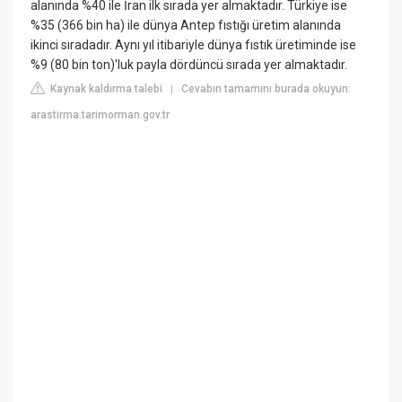
alanında %40 ile İran ilk sırada yer almaktadır. Türkiye ise
%35 (366 bin ha) ile dünya Antep fıstığı üretim alanında
ikinci sıradadır. Aynı yıl itibariyle dünya fıstık üretiminde ise
%9 (80 bin ton)'luk payla dördüncü sırada yer almaktadır.
Kaynak kaldırma talebi
Cevabın tamamını burada okuyun:
|
arastirma.tarimorman.gov.tr