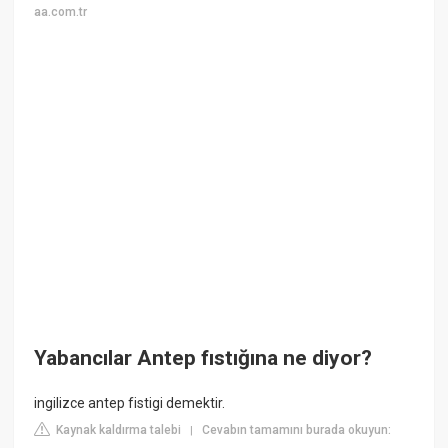
aa.com.tr
Yabancılar Antep fıstığına ne diyor?
ingilizce antep fistigi demektir.
Kaynak kaldırma talebi
Cevabın tamamını burada okuyun:
|