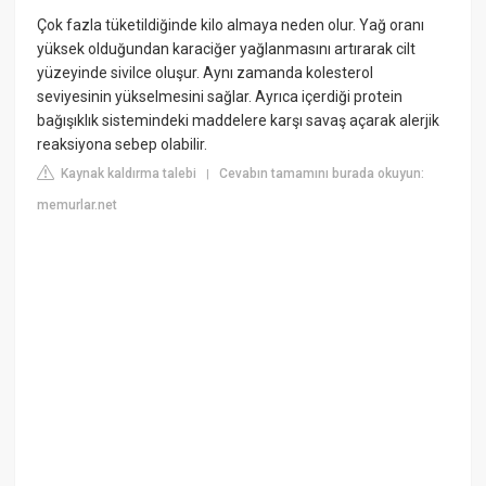
Çok fazla tüketildiğinde kilo almaya neden olur. Yağ oranı
yüksek olduğundan karaciğer yağlanmasını artırarak cilt
yüzeyinde sivilce oluşur. Aynı zamanda kolesterol
seviyesinin yükselmesini sağlar. Ayrıca içerdiği protein
bağışıklık sistemindeki maddelere karşı savaş açarak alerjik
reaksiyona sebep olabilir.
Kaynak kaldırma talebi
Cevabın tamamını burada okuyun:
|
memurlar.net