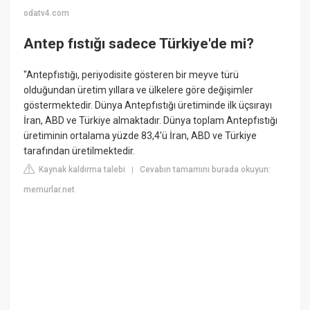
odatv4.com
Antep fıstığı sadece Türkiye'de mi?
"Antepfıstığı, periyodisite gösteren bir meyve türü
olduğundan üretim yıllara ve ülkelere göre değişimler
göstermektedir. Dünya Antepfıstığı üretiminde ilk üçsırayı
İran, ABD ve Türkiye almaktadır. Dünya toplam Antepfıstığı
üretiminin ortalama yüzde 83,4'ü İran, ABD ve Türkiye
tarafından üretilmektedir.
Kaynak kaldırma talebi
Cevabın tamamını burada okuyun:
|
memurlar.net