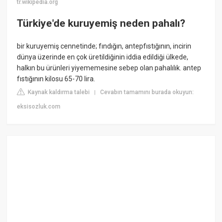
tr.wikipedia.org
Türkiye'de kuruyemiş neden pahalı?
bir kuruyemiş cennetinde; fındığın, antepfıstığının, incirin
dünya üzerinde en çok üretildiğinin iddia edildiği ülkede,
halkın bu ürünleri yiyememesine sebep olan pahalılık. antep
fıstığının kilosu 65-70 lira.
Kaynak kaldırma talebi
Cevabın tamamını burada okuyun:
|
eksisozluk.com