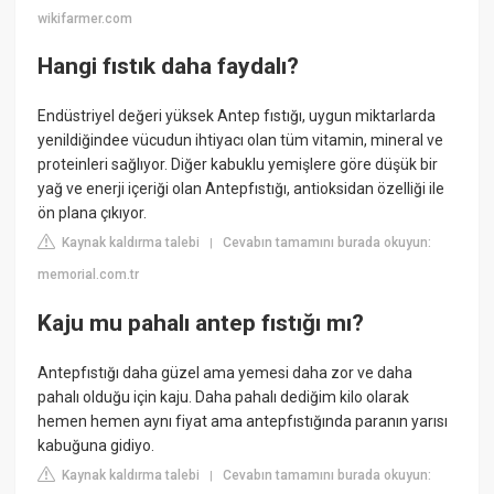
wikifarmer.com
Hangi fıstık daha faydalı?
Endüstriyel değeri yüksek Antep fıstığı, uygun miktarlarda
yenildiğindee vücudun ihtiyacı olan tüm vitamin, mineral ve
proteinleri sağlıyor. Diğer kabuklu yemişlere göre düşük bir
yağ ve enerji içeriği olan Antepfıstığı, antioksidan özelliği ile
ön plana çıkıyor.
Kaynak kaldırma talebi
Cevabın tamamını burada okuyun:
|
memorial.com.tr
Kaju mu pahalı antep fıstığı mı?
Antepfıstığı daha güzel ama yemesi daha zor ve daha
pahalı olduğu için kaju. Daha pahalı dediğim kilo olarak
hemen hemen aynı fiyat ama antepfıstığında paranın yarısı
kabuğuna gidiyo.
Kaynak kaldırma talebi
Cevabın tamamını burada okuyun:
|