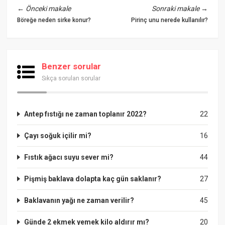
←
Önceki makale
Sonraki makale
→
Böreğe neden sirke konur?
Pirinç unu nerede kullanılır?
Benzer sorular
Sıkça sorulan sorular
Antep fıstığı ne zaman toplanır 2022?
22
Çayı soğuk içilir mi?
16
Fıstık ağacı suyu sever mi?
44
Pişmiş baklava dolapta kaç gün saklanır?
27
Baklavanın yağı ne zaman verilir?
45
Günde 2 ekmek yemek kilo aldırır mı?
20