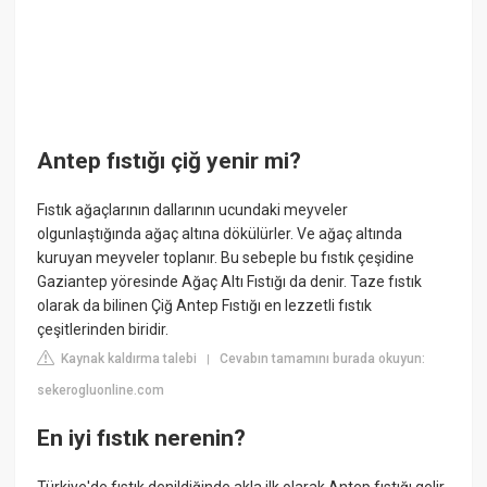
Antep fıstığı çiğ yenir mi?
Fıstık ağaçlarının dallarının ucundaki meyveler
olgunlaştığında ağaç altına dökülürler. Ve ağaç altında
kuruyan meyveler toplanır. Bu sebeple bu fıstık çeşidine
Gaziantep yöresinde Ağaç Altı Fıstığı da denir. Taze fıstık
olarak da bilinen Çiğ Antep Fıstığı en lezzetli fıstık
çeşitlerinden biridir.
Kaynak kaldırma talebi
Cevabın tamamını burada okuyun:
|
sekerogluonline.com
En iyi fıstık nerenin?