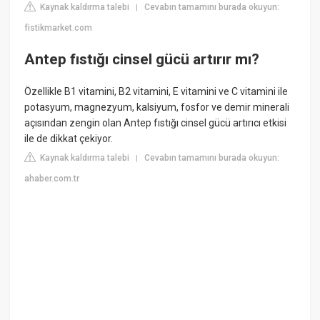
Kaynak kaldırma talebi
Cevabın tamamını burada okuyun:
|
fistikmarket.com
Antep fıstığı cinsel gücü artırır mı?
Özellikle B1 vitamini, B2 vitamini, E vitamini ve C vitamini ile
potasyum, magnezyum, kalsiyum, fosfor ve demir minerali
açısından zengin olan Antep fıstığı cinsel gücü artırıcı etkisi
ile de dikkat çekiyor.
Kaynak kaldırma talebi
Cevabın tamamını burada okuyun:
|
ahaber.com.tr