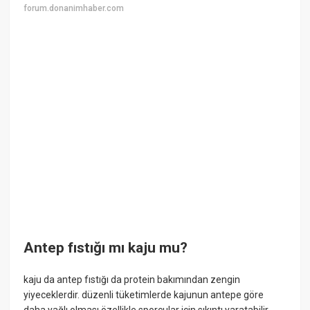
forum.donanimhaber.com
Antep fıstığı mı kaju mu?
kaju da antep fıstığı da protein bakımından zengin
yiyeceklerdir. düzenli tüketimlerde kajunun antepe göre
daha yağlı olması özellikle sporcular için sıkıntı yaratabilir.