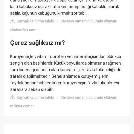
kaju kabuksuz olarak satılırken antep fıstığı kabuklu olarak
satılır. kajunun kabuğunu kırmak zor tabii.
Kaynak kaldırma talebi
Cevabın tamamını burada okuyun:
|
eksisozluk.com
Çerez sağlıksız mı?
Kuruyemişler; vitamin, protein ve mineral açısından oldukça
zengin olan besinlerdir. Küçük boyutlarda olmasına rağmen
tam bir enerji deposu olan kuruyemişler fazla tüketildiğinde
zararlı olabilmektedir. Genel anlamda kuruyemişlerin
faydalarından bahsedilirken kuruyemişin fazla tüketilmesi
zararlara sebep olabilir.
Kaynak kaldırma talebi
Cevabın tamamını burada okuyun:
|
milliyet.com.tr