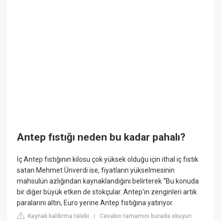
Antep fıstığı neden bu kadar pahalı?
İç Antep fıstığının kilosu çok yüksek olduğu için ithal iç fıstık
satan Mehmet Ünverdi ise, fiyatların yükselmesinin
mahsulün azlığından kaynaklandığını belirterek “Bu konuda
bir diğer büyük etken de stokçular. Antep'in zenginleri artık
paralarını altın, Euro yerine Antep fıstığına yatırıyor.
Kaynak kaldırma talebi
Cevabın tamamını burada okuyun:
|