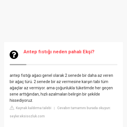
Antep fıstığı neden pahalı Ekşi?
antep fıstığı ağacı genel olarak 2 senede bir daha az veren
bir ağaç türü. 2 senede bir az vermesine karşın tabi tüm
ağaçlar az vermiyor. ama çoğunlukla tüketimde her geçen
sene arttığından, hızlı azalmaları belirgin bir şekilde
hissediyoruz.
Kaynak kaldırma talebi
Cevabın tamamını burada okuyun:
|
seyler.eksisozluk.com