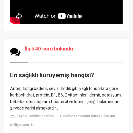
İlgili 40 soru bulundu
En sağlıklı kuruyemiş hangisi?
Antep fıstığı badem, ceviz, fındık gibi yağlı tohumlara göre
karbonhidrat, protein, B1, B6, E vitaminleri, demir, potasyum,
beta-karoten, toplam fitosterol ve lutein içeriği bakımından
zirvede yerini almaktadır .
Kaynak kaldırma talebi
Cevabın tamamını burada okuyun:
|
milliyet.com.tr