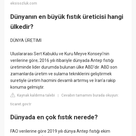
eksisozluk.com
Dünyanın en büyük fıstık üreticisi hangi
ülkedir?
DÜNYA ÜRETİMİ
Uluslararası Sert Kabuklu ve Kuru Meyve Konseyi'nin
verilerine göre; 2016 yılı itibariyle dünyada Antep fıstığı
üretiminde lider durumda bulunan ülke ABD'dir. ABD son
zamanlarda üretim ve sulama tekniklerini geliştirmek
suretiyle üretim hacmini devamlı artırmış ve İran'a rakip
konuma gelmiştir.
Kaynak kaldırma talebi
Cevabın tamamını burada okuyun:
|
ticaret.gov.tr
Dünyada en çok fıstık nerede?
FAO verilerine göre 2019 yılı dünya Antep fıstığı ekim