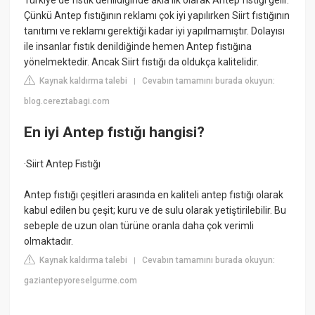
Türkiye'de fıstık denildiğinde akla ilk olarak Antep fıstığı gelir.
Çünkü Antep fıstığının reklamı çok iyi yapılırken Siirt fıstığının
tanıtımı ve reklamı gerektiği kadar iyi yapılmamıştır. Dolayısı
ile insanlar fıstık denildiğinde hemen Antep fıstığına
yönelmektedir. Ancak Siirt fıstığı da oldukça kalitelidir.
Kaynak kaldırma talebi
Cevabın tamamını burada okuyun:
|
blog.cereztabagi.com
En iyi Antep fıstığı hangisi?
·Siirt Antep Fıstığı
Antep fıstığı çeşitleri arasında en kaliteli antep fıstığı olarak
kabul edilen bu çeşit; kuru ve de sulu olarak yetiştirilebilir. Bu
sebeple de uzun olan türüne oranla daha çok verimli
olmaktadır.
Kaynak kaldırma talebi
Cevabın tamamını burada okuyun:
|
gaziantepyoreselgurme.com