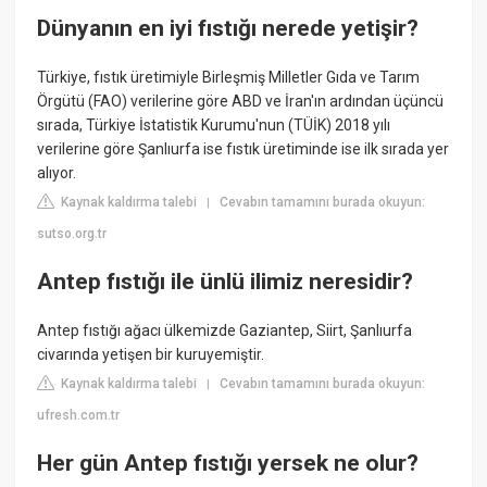
Dünyanın en iyi fıstığı nerede yetişir?
Türkiye, fıstık üretimiyle Birleşmiş Milletler Gıda ve Tarım
Örgütü (FAO) verilerine göre ABD ve İran'ın ardından üçüncü
sırada, Türkiye İstatistik Kurumu'nun (TÜİK) 2018 yılı
verilerine göre Şanlıurfa ise fıstık üretiminde ise ilk sırada yer
alıyor.
Kaynak kaldırma talebi
Cevabın tamamını burada okuyun:
|
sutso.org.tr
Antep fıstığı ile ünlü ilimiz neresidir?
Antep fıstığı ağacı ülkemizde Gaziantep, Siirt, Şanlıurfa
civarında yetişen bir kuruyemiştir.
Kaynak kaldırma talebi
Cevabın tamamını burada okuyun:
|
ufresh.com.tr
Her gün Antep fıstığı yersek ne olur?