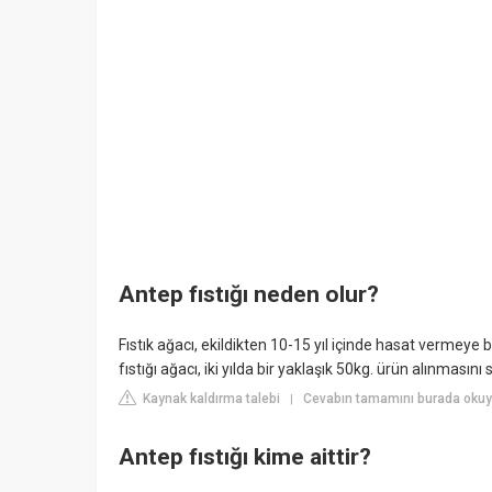
Antep fıstığı neden olur?
Fıstık ağacı, ekildikten 10-15 yıl içinde hasat vermeye
fıstığı ağacı, iki yılda bir yaklaşık 50kg. ürün alınmasını
Kaynak kaldırma talebi
Cevabın tamamını burada okuy
|
Antep fıstığı kime aittir?