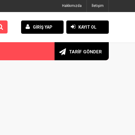
Hakkımızda
İletişim
GİRİŞ YAP
KAYIT OL
TARİF GÖNDER