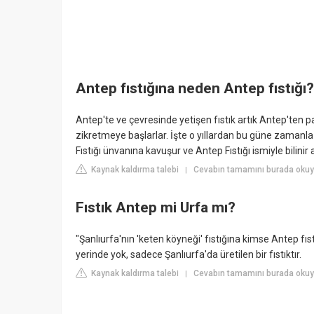
Antep fıstığına neden Antep fıstığı?
Antep'te ve çevresinde yetişen fıstık artık Antep'ten p
zikretmeye başlarlar. İşte o yıllardan bu güne zamanla
Fıstığı ünvanına kavuşur ve Antep Fıstığı ismiyle bilinir a
Kaynak kaldırma talebi
Cevabın tamamını burada oku
|
Fıstık Antep mi Urfa mı?
"Şanlıurfa'nın 'keten köyneği' fıstığına kimse Antep fıs
yerinde yok, sadece Şanlıurfa'da üretilen bir fıstıktır.
Kaynak kaldırma talebi
Cevabın tamamını burada okuy
|