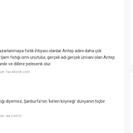
azarlanmaya fıstık ihtiyacı olanlar Antep adını daha çok
 Şam fıstığı ismi unutulur, gerçek adı gerçek ünvanı olan Antep
nılır ve dillere pelesenk olur.
yun: facebook.com
tığı diyemez, Şanlıurfa'nın 'keten köyneği' dünyanın hiçbir
un: aa.com.tr