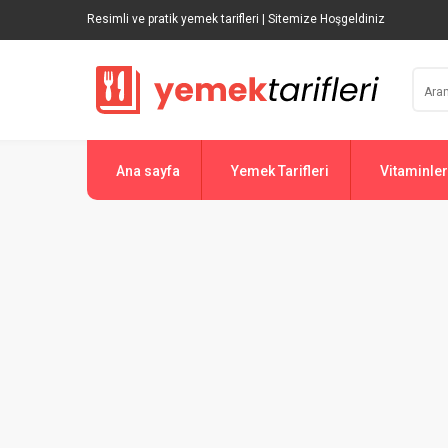
Resimli ve pratik yemek tarifleri | Sitemize Hoşgeldiniz
Ana sayfa
Yemek Tarifleri
Vitaminler