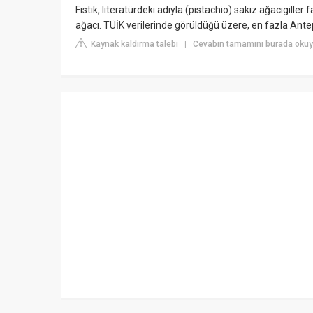
Fıstık, literatürdeki adıyla (pistachio) sakız ağacıgil
ağacı. TÜİK verilerinde görüldüğü üzere, en fazla Antep
Kaynak kaldırma talebi
Cevabın tamamını burada okuyu
|