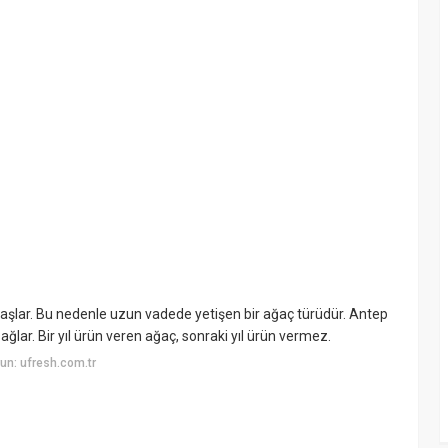
 başlar. Bu nedenle uzun vadede yetişen bir ağaç türüdür. Antep
 sağlar. Bir yıl ürün veren ağaç, sonraki yıl ürün vermez.
un: ufresh.com.tr