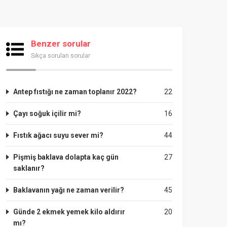
Benzer sorular
Sıkça sorulan sorular
Antep fıstığı ne zaman toplanır 2022?
22
Çayı soğuk içilir mi?
16
Fıstık ağacı suyu sever mi?
44
Pişmiş baklava dolapta kaç gün
27
saklanır?
Baklavanın yağı ne zaman verilir?
45
Günde 2 ekmek yemek kilo aldırır
20
mı?