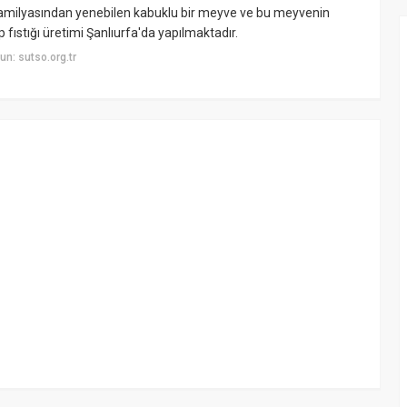
ler familyasından yenebilen kabuklu bir meyve ve bu meyvenin
 fıstığı üretimi Şanlıurfa'da yapılmaktadır.
n: sutso.org.tr