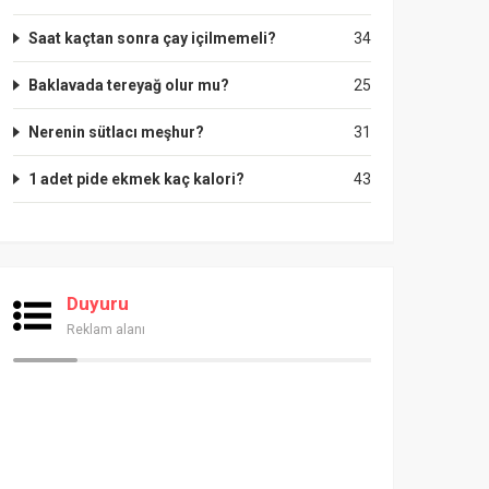
Saat kaçtan sonra çay içilmemeli?
34
Baklavada tereyağ olur mu?
25
Nerenin sütlacı meşhur?
31
1 adet pide ekmek kaç kalori?
43
Duyuru
Reklam alanı