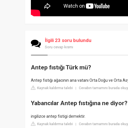
İlgili 23 soru bulundu
Soru cevap kısmı
Antep fıstığı Türk mü?
Antep fıstığı ağacının ana vatanı Orta Doğu ve Orta Asy
Kaynak kaldırma talebi
Cevabın tamamını burada okuyun
|
Yabancılar Antep fıstığına ne diyor?
ingilizce antep fistigi demektir.
Kaynak kaldırma talebi
Cevabın tamamını burada okuy
|