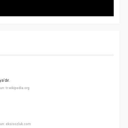
a'dır.
: tr.wikipedia.org
un: eksisozluk.com