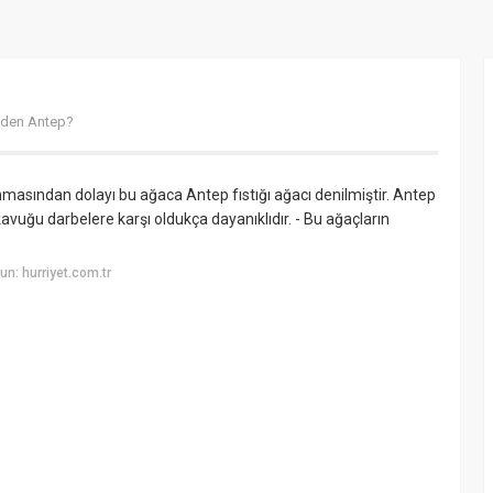
neden Antep?
nmasından dolayı bu ağaca Antep fıstığı ağacı denilmiştir. Antep
 kavuğu darbelere karşı oldukça dayanıklıdır. - Bu ağaçların
n: hurriyet.com.tr