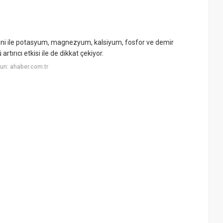
tamini ile potasyum, magnezyum, kalsiyum, fosfor ve demir
rtırıcı etkisi ile de dikkat çekiyor.
un: ahaber.com.tr