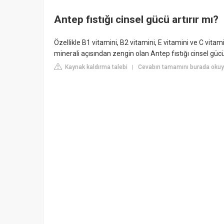
Antep fıstığı cinsel gücü artırır mı?
Özellikle B1 vitamini, B2 vitamini, E vitamini ve C vi
minerali açısından zengin olan Antep fıstığı cinsel gücü a
Kaynak kaldırma talebi
Cevabın tamamını burada okuy
|