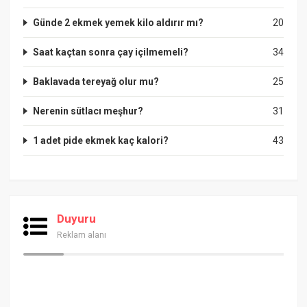
Günde 2 ekmek yemek kilo aldırır mı?
20
Saat kaçtan sonra çay içilmemeli?
34
Baklavada tereyağ olur mu?
25
Nerenin sütlacı meşhur?
31
1 adet pide ekmek kaç kalori?
43
Duyuru
Reklam alanı