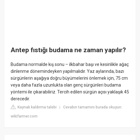
Antep fıstığı budama ne zaman yapılır?
Budama normalde kış sonu – ilkbahar başı ve kesinlikle ağaç
dinlenme dönemindeyken yapılmalıdır. Yaz aylarında, bazı
sürgünlerin aşağıya doğru büyümelerini önlemek için, 75 cm
veya daha fazla uzunlukta olan genç sürgünleri budama
yöntemi ile çıkarabiliriz. Tercih edilen sürgün açısı yaklaşık 45
derecedir.
Kaynak kaldırma talebi
Cevabın tamamını burada okuyun:
|
wikifarmer.com