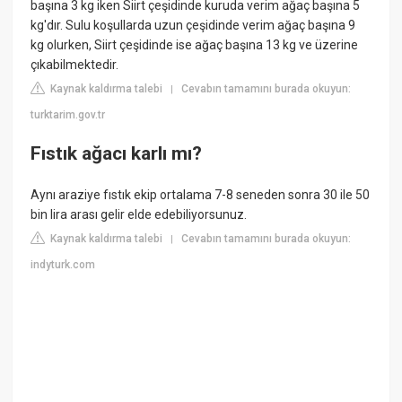
başına 3 kg iken Siirt çeşidinde kuruda verim ağaç başına 5
kg'dır. Sulu koşullarda uzun çeşidinde verim ağaç başına 9
kg olurken, Siirt çeşidinde ise ağaç başına 13 kg ve üzerine
çıkabilmektedir.
Kaynak kaldırma talebi
Cevabın tamamını burada okuyun:
|
turktarim.gov.tr
Fıstık ağacı karlı mı?
Aynı araziye fıstık ekip ortalama 7-8 seneden sonra 30 ile 50
bin lira arası gelir elde edebiliyorsunuz.
Kaynak kaldırma talebi
Cevabın tamamını burada okuyun:
|
indyturk.com