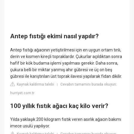
Antep fıstığı ekimi nasıl yapılır?
Antep fıstığı ağacının yetiştirilmesi için en uygun ortam tınlı,
derin ve kısmen kireçli topraklardır. Çukurlar açıldıktan sonra
hafif bir kök budama işlemi yapılması gerekir. Daha sonra,
çukura belli bir miktar yanmış ahır gübresi ve üç on beş
gübresi ile karıştırılan üst toprak ilavesi yapılarak fidan dikilir.
Kaynak kaldırma talebi
Cevabın tamamını burada okuyun:
|
hurriyet.com.tr
100 yıllık fıstık ağacı kaç kilo verir?
Yılda yaklaşık 200 kilogram fıstık veren asırlık ağacın bakımı
imece usulü yapılıyor.