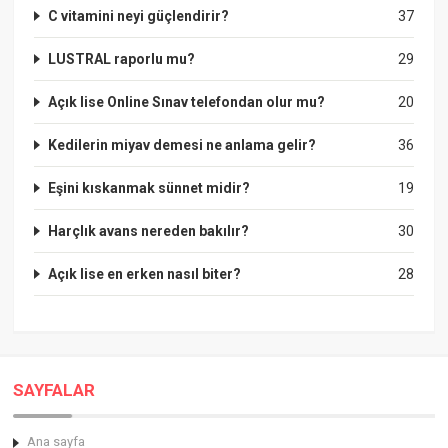
C vitamini neyi güçlendirir?
37
LUSTRAL raporlu mu?
29
Açık lise Online Sınav telefondan olur mu?
20
Kedilerin miyav demesi ne anlama gelir?
36
Eşini kıskanmak sünnet midir?
19
Harçlık avans nereden bakılır?
30
Açık lise en erken nasıl biter?
28
SAYFALAR
Ana sayfa