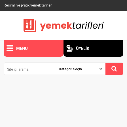
Resimli ve pratik yemek tarifleri
MENU
ÜYELİK