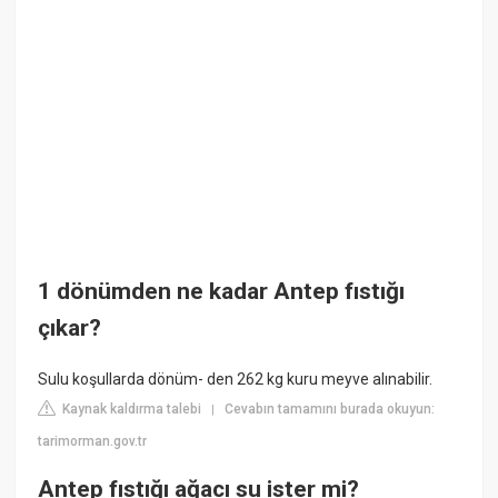
1 dönümden ne kadar Antep fıstığı
çıkar?
Sulu koşullarda dönüm- den 262 kg kuru meyve alınabilir.
Kaynak kaldırma talebi
Cevabın tamamını burada okuyun:
|
tarimorman.gov.tr
Antep fıstığı ağacı su ister mi?