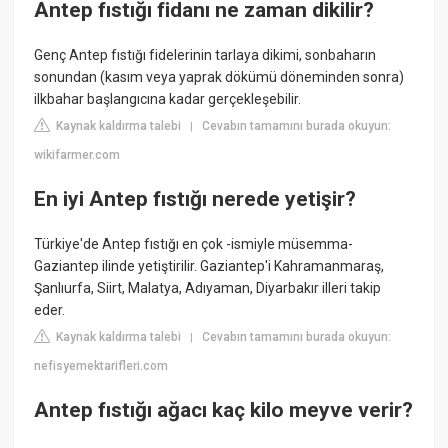
Antep fıstığı fidanı ne zaman dikilir?
Genç Antep fıstığı fidelerinin tarlaya dikimi, sonbaharın
sonundan (kasım veya yaprak dökümü döneminden sonra)
ilkbahar başlangıcına kadar gerçekleşebilir.
Kaynak kaldırma talebi
Cevabın tamamını burada okuyun:
|
wikifarmer.com
En iyi Antep fıstığı nerede yetişir?
Türkiye'de Antep fıstığı en çok -ismiyle müsemma-
Gaziantep ilinde yetiştirilir. Gaziantep'i Kahramanmaraş,
Şanlıurfa, Siirt, Malatya, Adıyaman, Diyarbakır illeri takip
eder.
Kaynak kaldırma talebi
Cevabın tamamını burada okuyun:
|
nefisyemektarifleri.com
Antep fıstığı ağacı kaç kilo meyve verir?