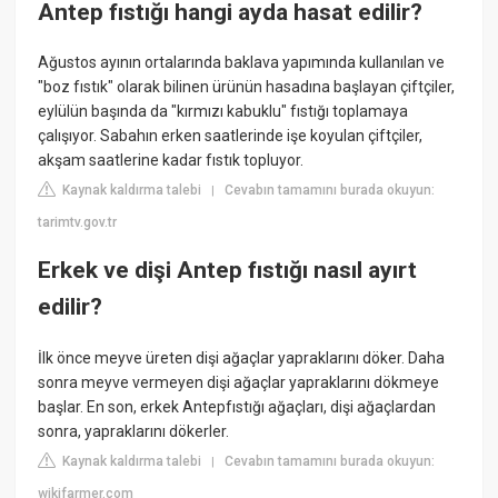
Antep fıstığı hangi ayda hasat edilir?
Ağustos ayının ortalarında baklava yapımında kullanılan ve
"boz fıstık" olarak bilinen ürünün hasadına başlayan çiftçiler,
eylülün başında da "kırmızı kabuklu" fıstığı toplamaya
çalışıyor. Sabahın erken saatlerinde işe koyulan çiftçiler,
akşam saatlerine kadar fıstık topluyor.
Kaynak kaldırma talebi
Cevabın tamamını burada okuyun:
|
tarimtv.gov.tr
Erkek ve dişi Antep fıstığı nasıl ayırt
edilir?
İlk önce meyve üreten dişi ağaçlar yapraklarını döker. Daha
sonra meyve vermeyen dişi ağaçlar yapraklarını dökmeye
başlar. En son, erkek Antepfıstığı ağaçları, dişi ağaçlardan
sonra, yapraklarını dökerler.
Kaynak kaldırma talebi
Cevabın tamamını burada okuyun:
|
wikifarmer.com