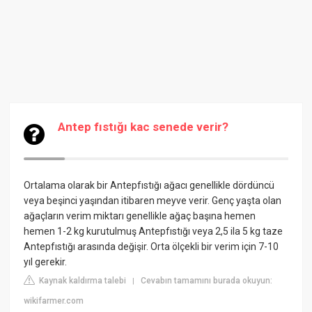
Antep fıstığı kac senede verir?
Ortalama olarak bir Antepfıstığı ağacı genellikle dördüncü
veya beşinci yaşından itibaren meyve verir. Genç yaşta olan
ağaçların verim miktarı genellikle ağaç başına hemen
hemen 1-2 kg kurutulmuş Antepfıstığı veya 2,5 ila 5 kg taze
Antepfıstığı arasında değişir. Orta ölçekli bir verim için 7-10
yıl gerekir.
Kaynak kaldırma talebi
Cevabın tamamını burada okuyun:
|
wikifarmer.com