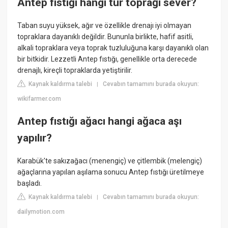
Antep fıstığı hangi tür toprağı sever?
Taban suyu yüksek, ağır ve özellikle drenajı iyi olmayan
topraklara dayanıklı değildir. Bununla birlikte, hafif asitli,
alkali topraklara veya toprak tuzluluğuna karşı dayanıklı olan
bir bitkidir. Lezzetli Antep fıstığı, genellikle orta derecede
drenajlı, kireçli topraklarda yetiştirilir.
Kaynak kaldırma talebi
Cevabın tamamını burada okuyun:
|
wikifarmer.com
Antep fıstığı ağacı hangi ağaca aşı
yapılır?
Karabük'te sakızağacı (menengiç) ve çitlembik (melengiç)
ağaçlarına yapılan aşılama sonucu Antep fıstığı üretilmeye
başladı.
Kaynak kaldırma talebi
Cevabın tamamını burada okuyun:
|
dailymotion.com