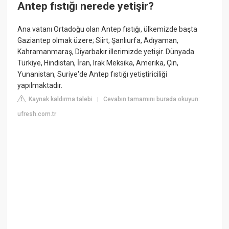
Antep fıstığı nerede yetişir?
Ana vatanı Ortadoğu olan Antep fıstığı, ülkemizde başta
Gaziantep olmak üzere; Siirt, Şanlıurfa, Adıyaman,
Kahramanmaraş, Diyarbakır illerimizde yetişir. Dünyada
Türkiye, Hindistan, İran, Irak Meksika, Amerika, Çin,
Yunanistan, Suriye'de Antep fıstığı yetiştiriciliği
yapılmaktadır.
Kaynak kaldırma talebi
Cevabın tamamını burada okuyun:
|
ufresh.com.tr