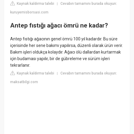
Kaynak kaldırma talebi
Cevabın tamamını burada okuyun:
|
kuruyemisborsasi.com
Antep fıstığı ağacı ömrü ne kadar?
Antep fıstığı ağacının genel ömrü 100 yıl kadardır. Bu süre
içerisinde her sene bakımı yapılırsa, düzenli olarak ürün verir.
Bakım işleri oldukça kolaydır. Ağacı ölü dallardan kurtarmak
için budaması yapılır, bir de gübreleme ve sürüm işleri
tekrarlanır.
Kaynak kaldırma talebi
Cevabın tamamını burada okuyun:
|
maksatbilgi.com