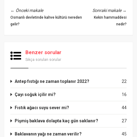
←
Önceki makale
Sonraki makale
→
Osmanlı devletinde kahve kültürü nereden
Kekin hammaddesi
gelir?
nedir?
Benzer sorular
Sıkça sorulan sorular
Antep fıstığı ne zaman toplanır 2022?
22
Çayı soğuk içilir mi?
16
Fıstık ağacı suyu sever mi?
44
Pişmiş baklava dolapta kaç gün saklanır?
27
Baklavanın yağı ne zaman verilir?
45