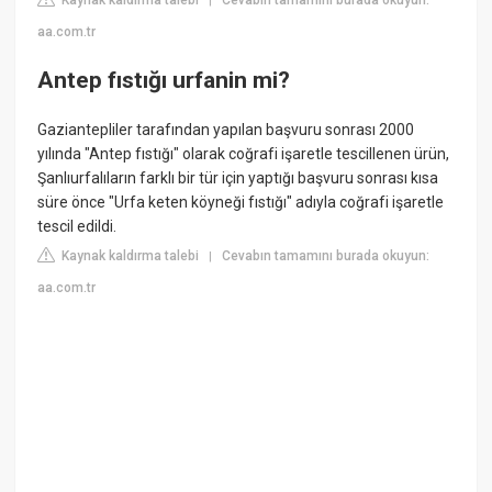
Kaynak kaldırma talebi
Cevabın tamamını burada okuyun:
|
aa.com.tr
Antep fıstığı urfanin mi?
Gaziantepliler tarafından yapılan başvuru sonrası 2000
yılında "Antep fıstığı" olarak coğrafi işaretle tescillenen ürün,
Şanlıurfalıların farklı bir tür için yaptığı başvuru sonrası kısa
süre önce "Urfa keten köyneği fıstığı" adıyla coğrafi işaretle
tescil edildi.
Kaynak kaldırma talebi
Cevabın tamamını burada okuyun:
|
aa.com.tr