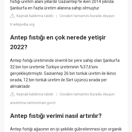
fıstığı üretim alanı yıllardır Gaziantep'te iken 2014 yılında
Şanlıurfa en fazla üretim alanına sahip olmuştur.
Kaynak kaldırma talebi
Cevabın tamamını burada okuyun:
|
tr.wikipedia.org
Antep fıstığı en çok nerede yetişir
2022?
Antep fıstığı üretiminde önemli bir yere sahip olan Şanlıurfa
32 bin ton üretimle Türkiye üretiminin %37,6'sını
gerçekleştirmiştir. Gaziantep 26 bin tonluk üretim ile ikinci
sırada, 12 bin tonluk üretim ile Siirt üçüncü sırada yer
almaktadır.
Kaynak kaldırma talebi
Cevabın tamamını burada okuyun:
|
arastirma.tarimorman.gov.tr
Antep fıstığı verimi nasıl artırılır?
Antep fıstığı ağacının en iyi şekilde gübrelenmesi için organik