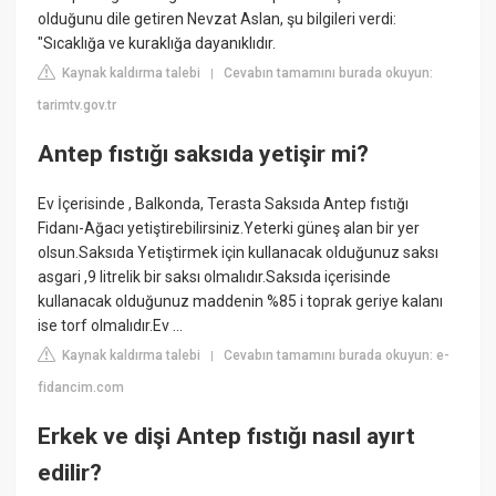
olduğunu dile getiren Nevzat Aslan, şu bilgileri verdi:
"Sıcaklığa ve kuraklığa dayanıklıdır.
Kaynak kaldırma talebi
Cevabın tamamını burada okuyun:
|
tarimtv.gov.tr
Antep fıstığı saksıda yetişir mi?
Ev İçerisinde , Balkonda, Terasta Saksıda Antep fıstığı
Fidanı-Ağacı yetiştirebilirsiniz.Yeterki güneş alan bir yer
olsun.Saksıda Yetiştirmek için kullanacak olduğunuz saksı
asgari ,9 litrelik bir saksı olmalıdır.Saksıda içerisinde
kullanacak olduğunuz maddenin %85 i toprak geriye kalanı
ise torf olmalıdır.Ev ...
Kaynak kaldırma talebi
Cevabın tamamını burada okuyun: e-
|
fidancim.com
Erkek ve dişi Antep fıstığı nasıl ayırt
edilir?