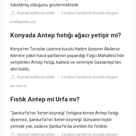
tüketilmiş olduğunu göstermektedir.
Kaynak kaldırma talebi
Cevabın tamamını burada okuyun:
|
tr.wikipedia.org
Konyada Antep fıstığı ağacı yetişir mi?
Konya'nın Toroslar üzerine kurulu Hadim ilçesinin Akdeniz
iklimine yakın hava şartlarının yaşandığı Yağcı Mahallesi'nde
yetiştirilen Antep fıstığı, kalitesi ve verimiyle Gaziantep'ten
alıcı buldu.
Kaynak kaldırma talebi
Cevabın tamamını burada okuyun:
|
aa.com.tr
Fıstık Antep mi Urfa mı?
"Şanlıurfa'nın 'keten köyneği' fıstığına kimse Antep fıstığı
diyemez, Şanlıurfa'nın 'keten köyneği' dünyanın hiçbir
yerinde yok, sadece Şanlıurfa'da üretilen bir fıstıktır.
Kaynak kaldırma talebi
Cevabın tamamını burada okuyun:
|