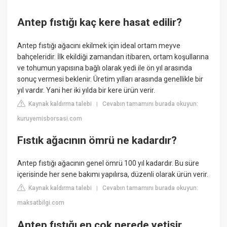
Antep fıstığı kaç kere hasat edilir?
Antep fıstığı ağacını ekilmek için ideal ortam meyve
bahçeleridir. İlk ekildiği zamandan itibaren, ortam koşullarına
ve tohumun yapısına bağlı olarak yedi ile ön yıl arasında
sonuç vermesi beklenir. Üretim yılları arasında genellikle bir
yıl vardır. Yani her iki yılda bir kere ürün verir.
Kaynak kaldırma talebi
Cevabın tamamını burada okuyun:
|
kuruyemisborsasi.com
Fıstık ağacının ömrü ne kadardır?
Antep fıstığı ağacının genel ömrü 100 yıl kadardır. Bu süre
içerisinde her sene bakımı yapılırsa, düzenli olarak ürün verir.
Kaynak kaldırma talebi
Cevabın tamamını burada okuyun:
|
maksatbilgi.com
Antep fıstığı en çok nerede yetişir