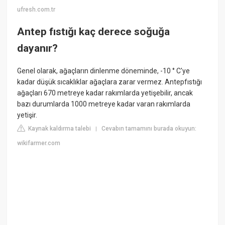
ufresh.com.tr
Antep fıstığı kaç derece soğuğa
dayanır?
Genel olarak, ağaçların dinlenme döneminde, -10 ° C'ye
kadar düşük sıcaklıklar ağaçlara zarar vermez. Antepfıstığı
ağaçları 670 metreye kadar rakımlarda yetişebilir, ancak
bazı durumlarda 1000 metreye kadar varan rakımlarda
yetişir.
Kaynak kaldırma talebi
Cevabın tamamını burada okuyun:
|
wikifarmer.com