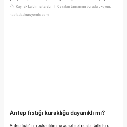
Kaynak kaldırma talebi
Cevabın tamamını burada okuyun:
|
hacibabakuruyemis.com
Antep fıstığı kuraklığa dayanıklı mı?
Antep fıstığının bölge iklimine adapte olmuş bir bitki türü