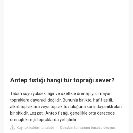
Antep fıstığı hangi tür toprağı sever?
Taban suyu yüksek, ağır ve özellikle drenajı iyi olmayan
topraklara dayanıklı değildir. Bununla birlikte, hafif asitli,
alkali topraklara veya toprak tuzluluğuna karşı dayanıklı olan
bir bitkidir. Lezzetli Antep fıstığı, genellikle orta derecede
drenajlı, kireçli topraklarda yetiştirilir.
Kaynak kaldırma talebi
Cevabın tamamını burada okuyun:
|