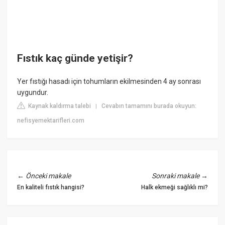
Fıstık kaç günde yetişir?
Yer fıstığı hasadı için tohumların ekilmesinden 4 ay sonrası
uygundur.
Kaynak kaldırma talebi
Cevabın tamamını burada okuyun:
|
nefisyemektarifleri.com
←
Önceki makale
Sonraki makale
→
En kaliteli fıstık hangisi?
Halk ekmeği sağlıklı mi?