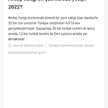
2022?
Antep fıstığı üretiminde önemli bir yere sahip olan Şanlıurfa
32 bin ton üretimle Türkiye üretiminin %37,6'sını
gerçekleştirmiştir. Gaziantep 26 bin tonluk üretim ile ikinci
sırada, 12 bin tonluk üretim ile Siirt üçüncü sırada yer
almaktadır.
Kaynak kaldırma talebi
Cevabın tamamını burada okuyun:
|
arastirma.tarimorman.gov.tr