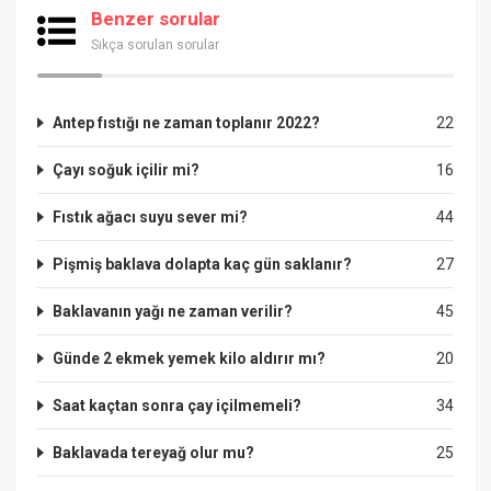
Benzer sorular
Sıkça sorulan sorular
Antep fıstığı ne zaman toplanır 2022?
22
Çayı soğuk içilir mi?
16
Fıstık ağacı suyu sever mi?
44
Pişmiş baklava dolapta kaç gün saklanır?
27
Baklavanın yağı ne zaman verilir?
45
Günde 2 ekmek yemek kilo aldırır mı?
20
Saat kaçtan sonra çay içilmemeli?
34
Baklavada tereyağ olur mu?
25