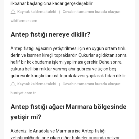
ilkbahar başlangıcına kadar gerçekleşebilir.
Kaynak kaldırma talebi
Cevabın tamamını burada okuyun:
|
wikifarmer.com
Antep fıstığı nereye dikilir?
Antep fıstığı ağacının yetiştirilmesi için en uygun ortam tınlı,
derin ve kısmen kireçli topraklardır. Çukurlar açıldıktan sonra
hafif bir kök budama işlemi yapılması gerekir. Daha sonra,
çukura belli bir miktar yanmış ahır gübresi ve üç on beş
gübresi ile karıştırılan üst toprak ilavesi yapılarak fidan dikilir.
Kaynak kaldırma talebi
Cevabın tamamını burada okuyun:
|
hurriyet.com.tr
Antep fıstığı ağacı Marmara bölgesinde
yetişir mi?
Akdeniz, İç Anadolu ve Marmara ise Antep fıstığı
yetiştiriciliğinde öne çıkan diğer bölgeler arasında geliyor.