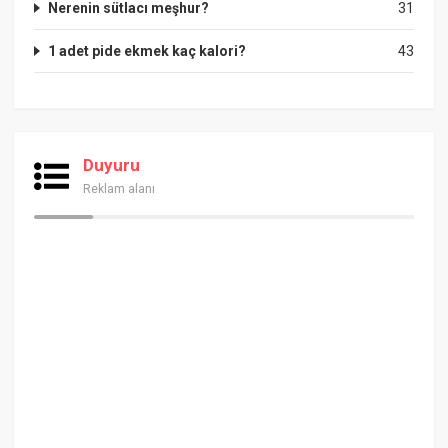
Nerenin sütlacı meşhur?
31
1 adet pide ekmek kaç kalori?
43
Duyuru
Reklam alanı