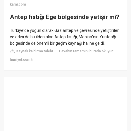
karar.com
Antep fıstığı Ege bölgesinde yetişir mi?
Türkiye'de yoğun olarak Gaziantep ve çevresinde yetiştirilen
ve adını da bu ilden alan Antep fıstığı, Manisa'nın Yuntdağı
bölgesinde de önemli bir geçim kaynağı haline geldi.
Kaynak kaldırma talebi
Cevabın tamamını burada okuyun:
|
hurriyet.com.tr