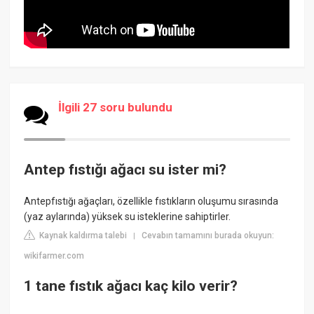
İlgili 27 soru bulundu
Antep fıstığı ağacı su ister mi?
Antepfıstığı ağaçları, özellikle fıstıkların oluşumu sırasında
(yaz aylarında) yüksek su isteklerine sahiptirler.
Kaynak kaldırma talebi
Cevabın tamamını burada okuyun:
|
wikifarmer.com
1 tane fıstık ağacı kaç kilo verir?