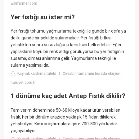
wikifarmer.com
Yer fıstığı su ister mi?
Yer fıstığı tohumu yağmurlama tekniği ile günde bir defa ya
da iki günde bir şekilde sulanmalıdır. Yer fıstığı bitkisi
yetiştikten sonra susuzluğunu kendisini belli edebilir. Eğer
yaprakların koyu bir renk aldığı görülüyorsa bu yer fıstığının
susamış olması anlamına gelir. Yağmurlama tekniği ile
sulama yapılmalıdır.
Kaynak kaldırma talebi
Cevabın tamamını burada okuyun:
|
hurriyet.com.tr
1 dönüme kaç adet Antep Fıstık dikilir?
Tam verim döneminde 50-60 kiloya kadar ürün verebilen
fıstık, her bir dönüm arazide yaklaşık 15 fidan dikilerek
yetiştiriliyor. Kimi araştırmalara göre 700-800 yıla kadar
yaşayabiliyor.
Kaynak kaldırma talebi
Cevabın tamamını burada okuyun: