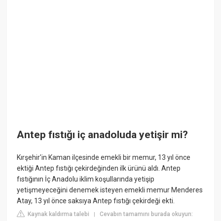
Antep fıstığı iç anadoluda yetişir mi?
Kırşehir'in Kaman ilçesinde emekli bir memur, 13 yıl önce
ektiği Antep fıstığı çekirdeğinden ilk ürünü aldı. Antep
fıstığının İç Anadolu iklim koşullarında yetişip
yetişmeyeceğini denemek isteyen emekli memur Menderes
Atay, 13 yıl önce saksıya Antep fıstığı çekirdeği ekti.
Kaynak kaldırma talebi
Cevabın tamamını burada okuyun:
|