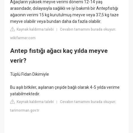
Ağaçların yüksek meyve verimi dönemi 12-14 yaş
arasındadır, dolayısıyla sağlıklı ve iyi bakımlı bir Antepfıstığı
ağacının verimi 15 kg kurutulmuş meyve veya 37,5 kg taze
meyve olabilir veya bundan daha da fazla olabilir.
Kaynak kaldırma talebi
Cevabın tamamını burada okuyun:
|
wikifarmer.com
Antep fıstığı ağacı kaç yılda meyve
verir?
Tüplü Fidan Dikimiyle
Bu aşılı bitkiler, aşılanan çeşide bağlı olarak 4-5 yılda verime
yatabilmektedir.
Kaynak kaldırma talebi
Cevabın tamamını burada okuyun:
|
tarimorman.gov.tr