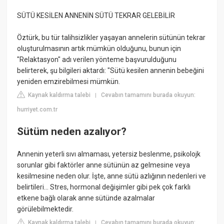
SÜTÜ KESİLEN ANNENİN SÜTÜ TEKRAR GELEBİLİR
Öztürk, bu tür talihsizlikler yaşayan annelerin sütünün tekrar
oluşturulmasının artık mümkün olduğunu, bunun için
"Relaktasyon" adı verilen yönteme başvurulduğunu
belirterek, şu bilgileri aktardı: "Sütü kesilen annenin bebeğini
yeniden emzirebilmesi mümkün.
Kaynak kaldırma talebi
Cevabın tamamını burada okuyun:
|
hurriyet.com.tr
Sütüm neden azalıyor?
Annenin yeterli sıvı almaması, yetersiz beslenme, psikolojk
sorunlar gibi faktörler anne sütünün az gelmesine veya
kesilmesine neden olur. İşte, anne sütü azlığının nedenleri ve
belirtileri... Stres, hormonal değişimler gibi pek çok farklı
etkene bağlı olarak anne sütünde azalmalar
görülebilmektedir.
Kaynak kaldırma talebi
Cevabın tamamını burada okuyun:
|