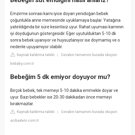
Emzirme sonrası karnı iyice doyan yenidoğan bebek
çoğunlukla anne memesinde uyuklamaya başlar. Yatağına
yatırıldığında bir süre kesintisiz uyur. Rahat uyuması karnının
iyi doyduğunun göstergesidir. Eğer uyutulduktan 5-10 dk
sonra bebek uyanıyor ve huysuzlanıyor ise doymamış ve o
nedenle uyuyamıyor olabilir.
Kaynak kaldırma talebi
Cevabın tamamını burada okuyun:
|
bebaby.com.tr
Bebeğim 5 dk emiyor doyuyor mu?
Birçok bebek, tek memeyi 5-10 dakika emmekle doyar ve
uyur. Bazı bebekler ise 20-30 dakikadan önce memeyi
bırakmazlar.
Kaynak kaldırma talebi
Cevabın tamamını burada okuyun:
|
acibadem.com.tr