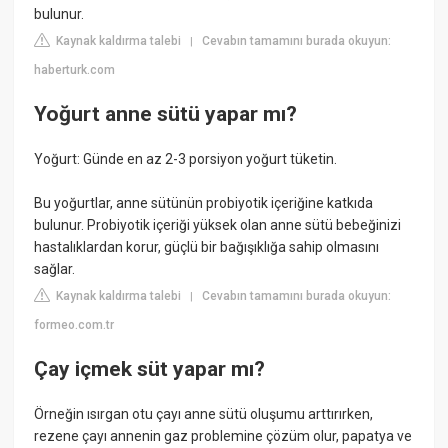
bulunur.
Kaynak kaldırma talebi
Cevabın tamamını burada okuyun:
|
haberturk.com
Yoğurt anne sütü yapar mı?
Yoğurt: Günde en az 2-3 porsiyon yoğurt tüketin.
Bu yoğurtlar, anne sütünün probiyotik içeriğine katkıda
bulunur. Probiyotik içeriği yüksek olan anne sütü bebeğinizi
hastalıklardan korur, güçlü bir bağışıklığa sahip olmasını
sağlar.
Kaynak kaldırma talebi
Cevabın tamamını burada okuyun:
|
formeo.com.tr
Çay içmek süt yapar mı?
Örneğin ısırgan otu çayı anne sütü oluşumu arttırırken,
rezene çayı annenin gaz problemine çözüm olur, papatya ve