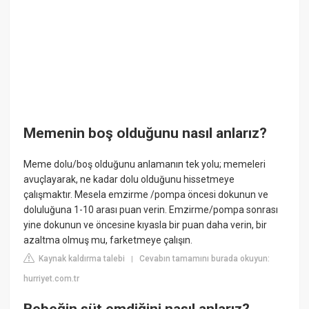
Memenin boş olduğunu nasıl anlarız?
Meme dolu/boş olduğunu anlamanın tek yolu; memeleri
avuçlayarak, ne kadar dolu olduğunu hissetmeye
çalışmaktır. Mesela emzirme /pompa öncesi dokunun ve
doluluğuna 1-10 arası puan verin. Emzirme/pompa sonrası
yine dokunun ve öncesine kıyasla bir puan daha verin, bir
azaltma olmuş mu, farketmeye çalışın.
Kaynak kaldırma talebi
Cevabın tamamını burada okuyun:
|
hurriyet.com.tr
Bebeğin süt emdiğini nasıl anlarız?