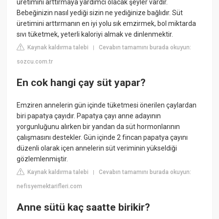
üretimini arttırmaya yardımcı olacak şeyler vardır.
Bebeğinizin nasıl yediği sizin ne yediğinize bağlıdır. Süt
üretimini arttırmanın en iyi yolu sık emzirmek, bol miktarda
sıvı tüketmek, yeterli kaloriyi almak ve dinlenmektir.
Kaynak kaldırma talebi
Cevabın tamamını burada okuyun:
|
sozcu.com.tr
En cok hangi çay süt yapar?
Emziren annelerin gün içinde tüketmesi önerilen çaylardan
biri papatya çayıdır. Papatya çayı anne adayının
yorgunluğunu alırken bir yandan da süt hormonlarının
çalışmasını destekler. Gün içinde 2 fincan papatya çayını
düzenli olarak içen annelerin süt veriminin yükseldiği
gözlemlenmiştir.
Kaynak kaldırma talebi
Cevabın tamamını burada okuyun:
|
nefisyemektarifleri.com
Anne sütü kaç saatte birikir?