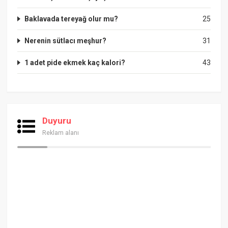
Baklavada tereyağ olur mu?
25
Nerenin sütlacı meşhur?
31
1 adet pide ekmek kaç kalori?
43
Duyuru
Reklam alanı