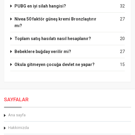
PUBG en iyi silah hangisi?
32
Nivea 50 faktör güneş kremi Bronzlaştırır
27
mı?
Toplam satış hasılatı nasıl hesaplanır?
20
Bebeklere buğday verilir mi?
27
Okula gitmeyen çocuğa devlet ne yapar?
15
SAYFALAR
Ana sayfa
Hakkimizda