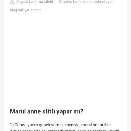
Kaynak kaldırma talebi
Cevabın tamamını burada okuyun:
|
blog.milliyet.com.tr
Marul anne sütü yapar mı?
1) Günde yarım göbek yemek kaydıyla, marul süt arttırır.