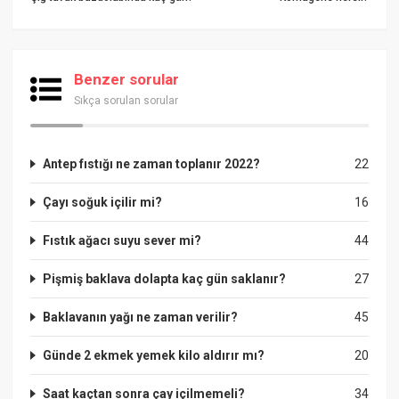
Benzer sorular
Sıkça sorulan sorular
Antep fıstığı ne zaman toplanır 2022?
22
Çayı soğuk içilir mi?
16
Fıstık ağacı suyu sever mi?
44
Pişmiş baklava dolapta kaç gün saklanır?
27
Baklavanın yağı ne zaman verilir?
45
Günde 2 ekmek yemek kilo aldırır mı?
20
Saat kaçtan sonra çay içilmemeli?
34