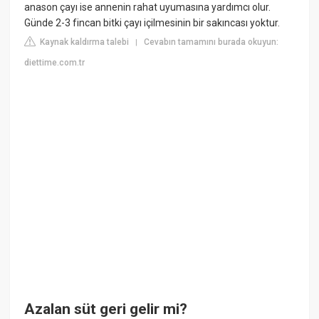
anason çayı ise annenin rahat uyumasına yardımcı olur.
Günde 2-3 fincan bitki çayı içilmesinin bir sakıncası yoktur.
Kaynak kaldırma talebi
Cevabın tamamını burada okuyun:
|
diettime.com.tr
Azalan süt geri gelir mi?