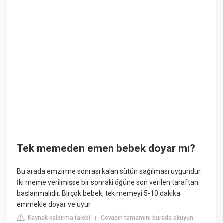
Tek memeden emen bebek doyar mı?
Bu arada emzirme sonrası kalan sütün sağılması uygundur.
İki meme verilmişse bir sonraki öğüne son verilen taraftan
başlanmalıdır. Birçok bebek, tek memeyi 5-10 dakika
emmekle doyar ve uyur.
Kaynak kaldırma talebi
Cevabın tamamını burada okuyun:
|