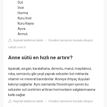
Dut.
İncir.
Hurma.
Kuru İncir.
Kuru Kayısı
Ayva.
Armut.
Kaynak kaldırma talebi
Cevabın tamamını burada okuyun:
|
sabah.com.tr
Anne sütü en hızlı ne artırır?
Ispanak, ısırgan, karalahana, dereotu, marul, maydanoz,
roka, semizotu gibi yeşil yaprak sebzeler bol miktarda
vitamin ve mineral barındırırlar. Anneye ihtiyaç duyulan
kaloriyi sağlarlar. Aynı zamanda fitoöstrojen içeren bu
sebzeler süt üretimini arttıran hormonların salgılanmasına
katkı sağlar.
Kaynak kaldırma talebi
Cevabın tamamını burada okuyun:
|