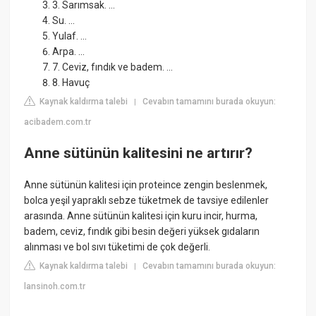
3. Sarımsak. ...
Su. ...
Yulaf. ...
Arpa. ...
7. Ceviz, fındık ve badem. ...
8. Havuç
Kaynak kaldırma talebi
Cevabın tamamını burada okuyun:
|
acibadem.com.tr
Anne sütünün kalitesini ne artırır?
Anne sütünün kalitesi için proteince zengin beslenmek,
bolca yeşil yapraklı sebze tüketmek de tavsiye edilenler
arasında. Anne sütünün kalitesi için kuru incir, hurma,
badem, ceviz, fındık gibi besin değeri yüksek gıdaların
alınması ve bol sıvı tüketimi de çok değerli.
Kaynak kaldırma talebi
Cevabın tamamını burada okuyun:
|
lansinoh.com.tr