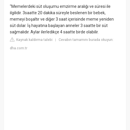
"Memelerdeki süt oluşumu emzirme aralığı ve süresi ile
ilgilidir. 3saatte 20 dakika süreyle beslenen bir bebek,
memeyi boşaltır ve diğer 3 saat içerisinde meme yeniden
süt dolar. İş hayatına başlayan anneler 3 saatte bir süt
sağmalıdır. Aylar ilerledikçe 4 saatte birde olabilir.
Kaynak kaldırma talebi
Cevabın tamamını burada okuyun:
|
dha.com.tr