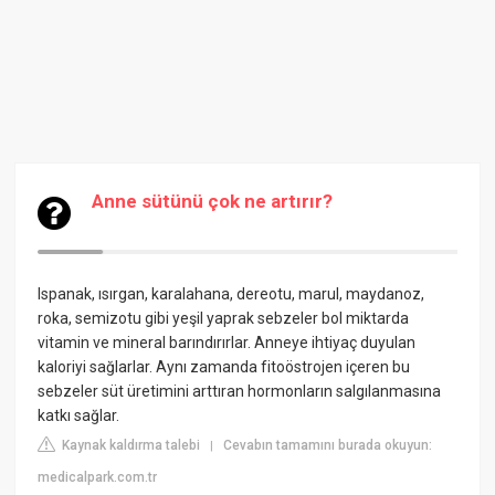
Anne sütünü çok ne artırır?
Ispanak, ısırgan, karalahana, dereotu, marul, maydanoz,
roka, semizotu gibi yeşil yaprak sebzeler bol miktarda
vitamin ve mineral barındırırlar. Anneye ihtiyaç duyulan
kaloriyi sağlarlar. Aynı zamanda fitoöstrojen içeren bu
sebzeler süt üretimini arttıran hormonların salgılanmasına
katkı sağlar.
Kaynak kaldırma talebi
Cevabın tamamını burada okuyun:
|
medicalpark.com.tr