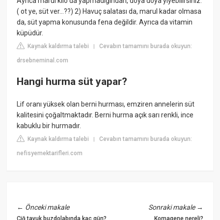
Ayrıca marul kilo da yapmadığından, doya doya yiyebilirsiniz.
( ot ye, süt ver…??) 2) Havuç salatası da, marul kadar olmasa
da, süt yapma konusunda fena değildir. Ayrıca da vitamin
küpüdür.
Kaynak kaldırma talebi
Cevabın tamamını burada okuyun:
|
drsebneminal.com
Hangi hurma süt yapar?
Lif oranı yüksek olan berni hurması, emziren annelerin süt
kalitesini çoğaltmaktadır. Berni hurma açık sarı renkli, ince
kabuklu bir hurmadır.
Kaynak kaldırma talebi
Cevabın tamamını burada okuyun:
|
nefisyemektarifleri.com
←
Önceki makale
Sonraki makale
→
Çiğ tavuk buzdolabında kaç gün?
Komagene nereli?