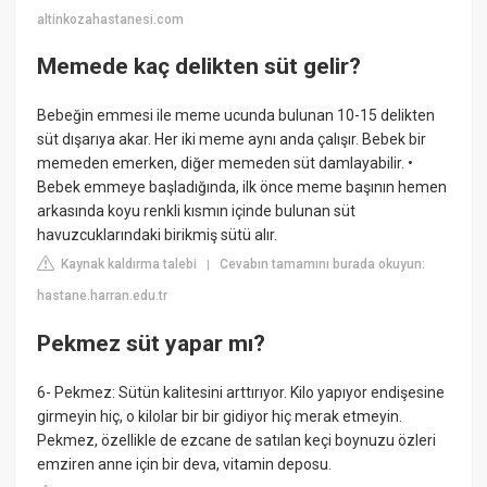
altinkozahastanesi.com
Memede kaç delikten süt gelir?
Bebeğin emmesi ile meme ucunda bulunan 10-15 delikten
süt dışarıya akar. Her iki meme aynı anda çalışır. Bebek bir
memeden emerken, diğer memeden süt damlayabilir. •
Bebek emmeye başladığında, ilk önce meme başının hemen
arkasında koyu renkli kısmın içinde bulunan süt
havuzcuklarındaki birikmiş sütü alır.
Kaynak kaldırma talebi
Cevabın tamamını burada okuyun:
|
hastane.harran.edu.tr
Pekmez süt yapar mı?
6- Pekmez: Sütün kalitesini arttırıyor. Kilo yapıyor endişesine
girmeyin hiç, o kilolar bir bir gidiyor hiç merak etmeyin.
Pekmez, özellikle de ezcane de satılan keçi boynuzu özleri
emziren anne için bir deva, vitamin deposu.