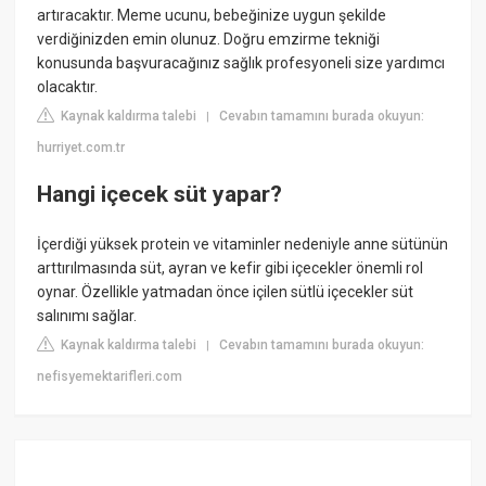
artıracaktır. Meme ucunu, bebeğinize uygun şekilde
verdiğinizden emin olunuz. Doğru emzirme tekniği
konusunda başvuracağınız sağlık profesyoneli size yardımcı
olacaktır.
Kaynak kaldırma talebi
Cevabın tamamını burada okuyun:
|
hurriyet.com.tr
Hangi içecek süt yapar?
İçerdiği yüksek protein ve vitaminler nedeniyle anne sütünün
arttırılmasında süt, ayran ve kefir gibi içecekler önemli rol
oynar. Özellikle yatmadan önce içilen sütlü içecekler süt
salınımı sağlar.
Kaynak kaldırma talebi
Cevabın tamamını burada okuyun:
|
nefisyemektarifleri.com