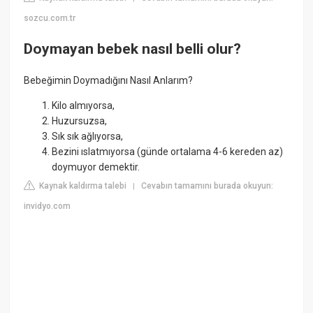
sozcu.com.tr
Doymayan bebek nasıl belli olur?
Bebeğimin Doymadığını Nasıl Anlarım?
Kilo almıyorsa,
Huzursuzsa,
Sık sık ağlıyorsa,
Bezini ıslatmıyorsa (günde ortalama 4-6 kereden az)
doymuyor demektir.
Kaynak kaldırma talebi
Cevabın tamamını burada okuyun:
|
invidyo.com