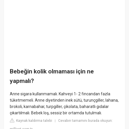
Bebeğin kolik olmaması için ne
yapmalı?
Anne sigara kullanmamalı. Kahveyi 1- 2 fincandan fazla
tüketmemeli. Anne diyetinden inek sütü, turunçgiller, lahana,
brokoli, karnabahar, turpgiller, çikolata, baharatlı gıdalar
çıkartılmalı. Bebek loş, sessiz bir ortamda tutulmalı.
Kaynak kaldırma talebi
Cevabın tamamını burada okuyun:
|