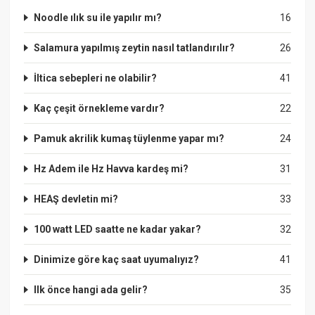
Noodle ılık su ile yapılır mı?
16
Salamura yapılmış zeytin nasıl tatlandırılır?
26
İltica sebepleri ne olabilir?
41
Kaç çeşit örnekleme vardır?
22
Pamuk akrilik kumaş tüylenme yapar mı?
24
Hz Adem ile Hz Havva kardeş mi?
31
HEAŞ devletin mi?
33
100 watt LED saatte ne kadar yakar?
32
Dinimize göre kaç saat uyumalıyız?
41
Ilk önce hangi ada gelir?
35