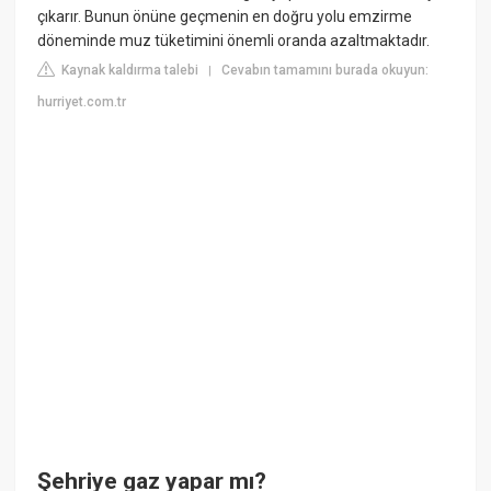
çıkarır. Bunun önüne geçmenin en doğru yolu emzirme
döneminde muz tüketimini önemli oranda azaltmaktadır.
Kaynak kaldırma talebi
Cevabın tamamını burada okuyun:
|
hurriyet.com.tr
Şehriye gaz yapar mı?