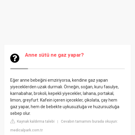
Anne sütü ne gaz yapar?
Eğer anne bebeğini emziriyorsa, kendine gaz yapan
yiyeceklerden uzak durmalı. Örneğin, soğan, kuru fasulye,
karnabahar, brokoli, kepekli yiyecekler, lahana, portakal,
limon, greyfurt. Kafein içeren içecekler, çikolata, çay hem
gaz yapar, hem de bebekte uykusuzluğa ve huzursuzluğa
sebep olur.
Kaynak kaldırma talebi
Cevabın tamamını burada okuyun:
|
medicalpark.com.tr