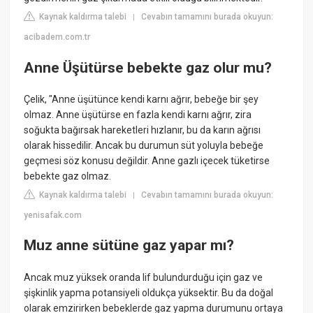
Kaynak kaldırma talebi
Cevabın tamamını burada okuyun:
|
acibadem.com.tr
Anne Üşütürse bebekte gaz olur mu?
Çelik, "Anne üşütünce kendi karnı ağrır, bebeğe bir şey
olmaz. Anne üşütürse en fazla kendi karnı ağrır, zira
soğukta bağırsak hareketleri hızlanır, bu da karın ağrısı
olarak hissedilir. Ancak bu durumun süt yoluyla bebeğe
geçmesi söz konusu değildir. Anne gazlı içecek tüketirse
bebekte gaz olmaz.
Kaynak kaldırma talebi
Cevabın tamamını burada okuyun:
|
yenisafak.com
Muz anne sütüne gaz yapar mı?
Ancak muz yüksek oranda lif bulundurduğu için gaz ve
şişkinlik yapma potansiyeli oldukça yüksektir. Bu da doğal
olarak emzirirken bebeklerde gaz yapma durumunu ortaya