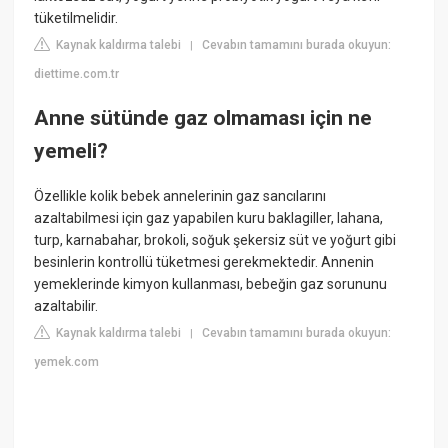
tüketilmelidir.
Kaynak kaldırma talebi
Cevabın tamamını burada okuyun:
|
diettime.com.tr
Anne sütünde gaz olmaması için ne
yemeli?
Özellikle kolik bebek annelerinin gaz sancılarını
azaltabilmesi için gaz yapabilen kuru baklagiller, lahana,
turp, karnabahar, brokoli, soğuk şekersiz süt ve yoğurt gibi
besinlerin kontrollü tüketmesi gerekmektedir. Annenin
yemeklerinde kimyon kullanması, bebeğin gaz sorununu
azaltabilir.
Kaynak kaldırma talebi
Cevabın tamamını burada okuyun:
|
yemek.com