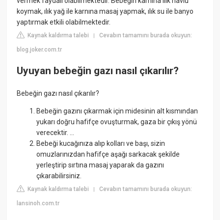
vermek faydalı olabilmektedir. Bebeğin karnına ılık havlu
koymak, ılık yağ ile karnına masaj yapmak, ılık su ile banyo
yaptırmak etkili olabilmektedir.
Kaynak kaldırma talebi
Cevabın tamamını burada okuyun:
|
blog.joker.com.tr
Uyuyan bebeğin gazı nasıl çıkarılır?
Bebeğin gazı nasıl çıkarılır?
Bebeğin gazını çıkarmak için midesinin alt kısmından
yukarı doğru hafifçe ovuşturmak, gaza bir çıkış yönü
verecektir. ...
Bebeği kucağınıza alıp kolları ve başı, sizin
omuzlarınızdan hafifçe aşağı sarkacak şekilde
yerleştirip sırtına masaj yaparak da gazını
çıkarabilirsiniz.
Kaynak kaldırma talebi
Cevabın tamamını burada okuyun:
|
lansinoh.com.tr