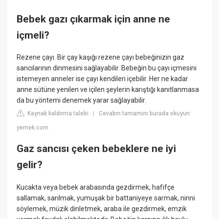
Bebek gazı çıkarmak için anne ne
içmeli?
Rezene çayı. Bir çay kaşığı rezene çayı bebeğinizin gaz
sancılarının dinmesini sağlayabilir. Bebeğin bu çayı içmesini
istemeyen anneler ise çayı kendileri içebilir. Her ne kadar
anne sütüne yenilen ve içilen şeylerin karıştığı kanıtlanmasa
da bu yöntemi denemek yarar sağlayabilir.
Kaynak kaldırma talebi
Cevabın tamamını burada okuyun:
|
yemek.com
Gaz sancısı çeken bebeklere ne iyi
gelir?
Kucakta veya bebek arabasında gezdirmek, hafifçe
sallamak, sarılmak, yumuşak bir battaniyeye sarmak, ninni
söylemek, müzik dinletmek, araba ile gezdirmek, emzik