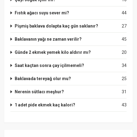
Fıstık ağacı suyu sever mi?
44
Pişmiş baklava dolapta kaç gün saklanır?
27
Baklavanın yağı ne zaman verilir?
45
Günde 2 ekmek yemek kilo aldırır mı?
20
Saat kaçtan sonra çay içilmemeli?
34
Baklavada tereyağ olur mu?
25
Nerenin sütlacı meşhur?
31
1 adet pide ekmek kaç kalori?
43