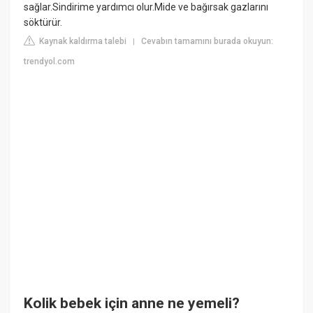
sağlar.Sindirime yardımcı olur.Mide ve bağırsak gazlarını
söktürür.
Kaynak kaldırma talebi
Cevabın tamamını burada okuyun:
|
trendyol.com
Kolik bebek için anne ne yemeli?