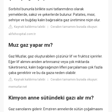
Sorbitol bununla birlikte suni tatlanmdırıcı olarak
yemeklerde, sakız ve şekerlerde bulunur. Patates, mısır,
sehriye ve buğday kalın bağırsakta gaz üretimine niçin olur.
Kaynak kaldırma talebi
Cevabın tamamını burada okuyun:
|
alifehospital.com.tr
Muz gaz yapar mı?
Gaz Muzlar, gaz oluşturabilen çözünür lif ve fruktoz içerirler.
Eğer lif alımını aniden artırırsanız veya çok miktarda
tüketirseniz, kalın bağırsağınızın lifleri parçalaması çok fazla
çaba gerektirir ve bu da gaza neden olabilir.
Kaynak kaldırma talebi
Cevabın tamamını burada okuyun:
|
memurlar.net
Kimyon anne sütündeki gazı alır mı?
Gaz sancılarını giderir. Emziren annelerde sütün çoğalmasını