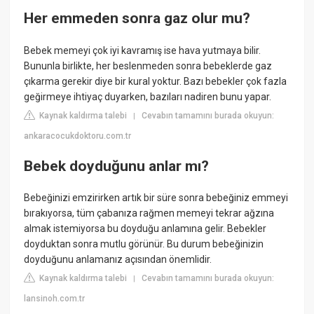
Her emmeden sonra gaz olur mu?
Bebek memeyi çok iyi kavramış ise hava yutmaya bilir.
Bununla birlikte, her beslenmeden sonra bebeklerde gaz
çıkarma gerekir diye bir kural yoktur. Bazı bebekler çok fazla
geğirmeye ihtiyaç duyarken, bazıları nadiren bunu yapar.
Kaynak kaldırma talebi
Cevabın tamamını burada okuyun:
|
ankaracocukdoktoru.com.tr
Bebek doyduğunu anlar mı?
Bebeğinizi emzirirken artık bir süre sonra bebeğiniz emmeyi
bırakıyorsa, tüm çabanıza rağmen memeyi tekrar ağzına
almak istemiyorsa bu doyduğu anlamına gelir. Bebekler
doyduktan sonra mutlu görünür. Bu durum bebeğinizin
doyduğunu anlamanız açısından önemlidir.
Kaynak kaldırma talebi
Cevabın tamamını burada okuyun:
|
lansinoh.com.tr