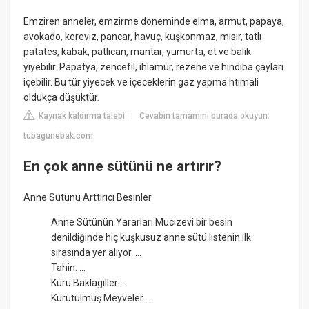
Emziren anneler, emzirme döneminde elma, armut, papaya,
avokado, kereviz, pancar, havuç, kuşkonmaz, mısır, tatlı
patates, kabak, patlıcan, mantar, yumurta, et ve balık
yiyebilir. Papatya, zencefil, ıhlamur, rezene ve hindiba çayları
içebilir. Bu tür yiyecek ve içeceklerin gaz yapma htimali
oldukça düşüktür.
Kaynak kaldırma talebi
Cevabın tamamını burada okuyun:
|
tubagunebak.com
En çok anne sütünü ne artırır?
Anne Sütünü Arttırıcı Besinler
Anne Sütünün Yararları Mucizevi bir besin
denildiğinde hiç kuşkusuz anne sütü listenin ilk
sırasında yer alıyor. ...
Tahin. ...
Kuru Baklagiller. ...
Kurutulmuş Meyveler. ...