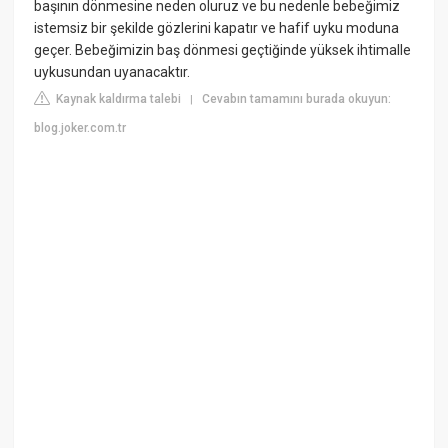
başının dönmesine neden oluruz ve bu nedenle bebeğimiz
istemsiz bir şekilde gözlerini kapatır ve hafif uyku moduna
geçer. Bebeğimizin baş dönmesi geçtiğinde yüksek ihtimalle
uykusundan uyanacaktır.
Kaynak kaldırma talebi
Cevabın tamamını burada okuyun:
|
blog.joker.com.tr