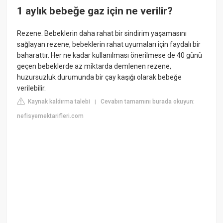
1 aylık bebeğe gaz için ne verilir?
Rezene. Bebeklerin daha rahat bir sindirim yaşamasını
sağlayan rezene, bebeklerin rahat uyumaları için faydalı bir
baharattır. Her ne kadar kullanılması önerilmese de 40 günü
geçen bebeklerde az miktarda demlenen rezene,
huzursuzluk durumunda bir çay kaşığı olarak bebeğe
verilebilir.
Kaynak kaldırma talebi
Cevabın tamamını burada okuyun:
|
nefisyemektarifleri.com