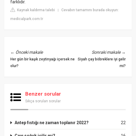
farklıdır.
Kaynak kaldırma talebi
Cevabın tamamını burada okuyun:
|
medicalpark.com.tr
←
Önceki makale
Sonraki makale
→
Her gün bir kaşık zeytinyağı içersek ne
Siyah çay böbreklere iyi gelir
olur?
mi?
Benzer sorular
Sıkça sorulan sorular
Antep fıstığı ne zaman toplanır 2022?
22
Çayı soğuk içilir mi?
16