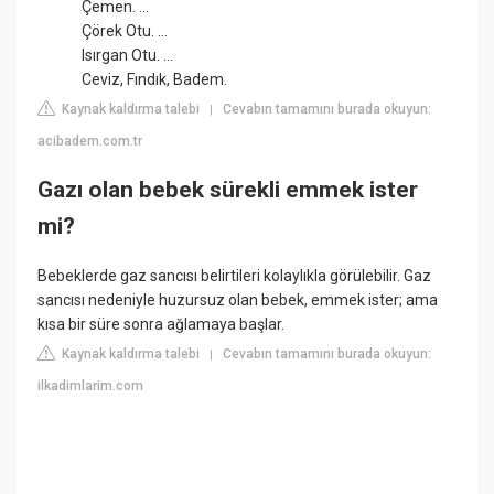
Çemen. ...
Çörek Otu. ...
Isırgan Otu. ...
Ceviz, Fındık, Badem.
Kaynak kaldırma talebi
Cevabın tamamını burada okuyun:
|
acibadem.com.tr
Gazı olan bebek sürekli emmek ister
mi?
Bebeklerde gaz sancısı belirtileri kolaylıkla görülebilir. Gaz
sancısı nedeniyle huzursuz olan bebek, emmek ister; ama
kısa bir süre sonra ağlamaya başlar.
Kaynak kaldırma talebi
Cevabın tamamını burada okuyun:
|
ilkadimlarim.com