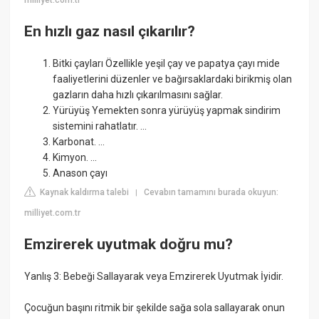
milliyet.com.tr
En hızlı gaz nasıl çıkarılır?
Bitki çayları Özellikle yeşil çay ve papatya çayı mide
faaliyetlerini düzenler ve bağırsaklardaki birikmiş olan
gazların daha hızlı çıkarılmasını sağlar.
Yürüyüş Yemekten sonra yürüyüş yapmak sindirim
sistemini rahatlatır. ...
Karbonat. ...
Kimyon. ...
Anason çayı
Kaynak kaldırma talebi
Cevabın tamamını burada okuyun:
|
milliyet.com.tr
Emzirerek uyutmak doğru mu?
Yanlış 3: Bebeği Sallayarak veya Emzirerek Uyutmak İyidir.
Çocuğun başını ritmik bir şekilde sağa sola sallayarak onun