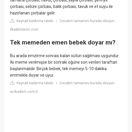
tarhana çorbası, havuç çorbası, yayla çorbası, şehriye
çorbası, sebze çorbası, balık çorbası, tavuk ve et suyu ile
hazırlanan çorbalar gelir.
Kaynak kaldırma talebi
Cevabın tamamını burada okuyun:
|
ilkadimlarim.com
Tek memeden emen bebek doyar mı?
Bu arada emzirme sonrası kalan sütün sağılması uygundur.
İki meme verilmişse bir sonraki öğüne son verilen taraftan
başlanmalıdır. Birçok bebek, tek memeyi 5-10 dakika
emmekle doyar ve uyur.
Kaynak kaldırma talebi
Cevabın tamamını burada okuyun:
|
acibadem.com.tr