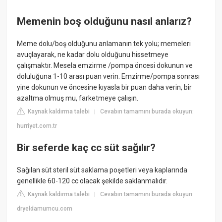
Memenin boş olduğunu nasıl anlarız?
Meme dolu/boş olduğunu anlamanın tek yolu; memeleri
avuçlayarak, ne kadar dolu olduğunu hissetmeye
çalışmaktır. Mesela emzirme /pompa öncesi dokunun ve
doluluğuna 1-10 arası puan verin. Emzirme/pompa sonrası
yine dokunun ve öncesine kıyasla bir puan daha verin, bir
azaltma olmuş mu, farketmeye çalışın.
Kaynak kaldırma talebi
Cevabın tamamını burada okuyun:
|
hurriyet.com.tr
Bir seferde kaç cc süt sağılır?
Sağılan süt steril süt saklama poşetleri veya kaplarında
genellikle 60-120 cc olacak şekilde saklanmalıdır.
Kaynak kaldırma talebi
Cevabın tamamını burada okuyun:
|
dryeldamumcu.com