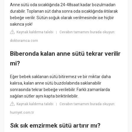
Anne sütü oda sıcaklığında 24-48saat kadar bozulmadan
durabilir. Toplanan süt daha sonra oda sıcaklığında ılıtılarak
bebeğe verilir. Sütün soğuk olarak verilmesinde ise hiçbir
sakınca yok!
Kaynak kaldırma talebi
Cevabın tamamını burada okuyun:
|
doktoramca.com
Biberonda kalan anne sütü tekrar verilir
mi?
Eğer bebek saklanan sütü bitiremez ve bir miktar daha
kalırsa, kalan anne sütü buzdolabında saklanabilir
sonrasında tekrar bebeğe verilebilir. Farklı zamanlarda
sağılan sütler aynı kapta biriktirilebilir.
Kaynak kaldırma talebi
Cevabın tamamını burada okuyun:
|
hurriyet.com.tr
Sık sık emzirmek sütü artırır mı?