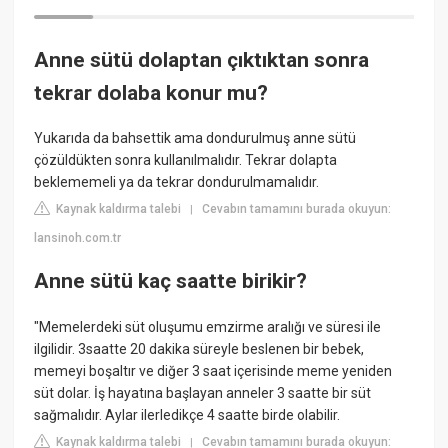
Anne sütü dolaptan çıktıktan sonra
tekrar dolaba konur mu?
Yukarıda da bahsettik ama dondurulmuş anne sütü
çözüldükten sonra kullanılmalıdır. Tekrar dolapta
beklememeli ya da tekrar dondurulmamalıdır.
Kaynak kaldırma talebi
Cevabın tamamını burada okuyun:
|
lansinoh.com.tr
Anne sütü kaç saatte birikir?
"Memelerdeki süt oluşumu emzirme aralığı ve süresi ile
ilgilidir. 3saatte 20 dakika süreyle beslenen bir bebek,
memeyi boşaltır ve diğer 3 saat içerisinde meme yeniden
süt dolar. İş hayatına başlayan anneler 3 saatte bir süt
sağmalıdır. Aylar ilerledikçe 4 saatte birde olabilir.
Kaynak kaldırma talebi
Cevabın tamamını burada okuyun:
|