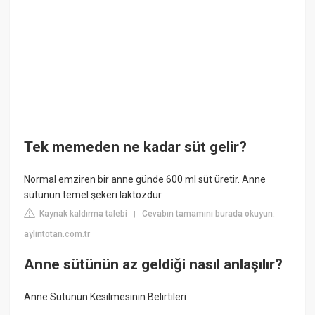
Tek memeden ne kadar süt gelir?
Normal emziren bir anne günde 600 ml süt üretir. Anne
sütünün temel şekeri laktozdur.
Kaynak kaldırma talebi
Cevabın tamamını burada okuyun:
|
aylintotan.com.tr
Anne sütünün az geldiği nasıl anlaşılır?
Anne Sütünün Kesilmesinin Belirtileri