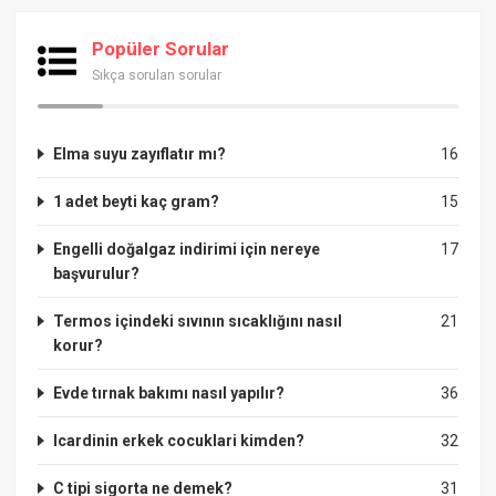
Popüler Sorular
Sıkça sorulan sorular
Elma suyu zayıflatır mı?
16
1 adet beyti kaç gram?
15
Engelli doğalgaz indirimi için nereye
17
başvurulur?
Termos içindeki sıvının sıcaklığını nasıl
21
korur?
Evde tırnak bakımı nasıl yapılır?
36
Icardinin erkek cocuklari kimden?
32
C tipi sigorta ne demek?
31