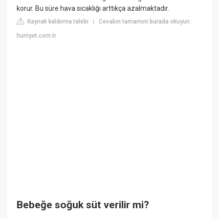
korur. Bu süre hava sıcaklığı arttıkça azalmaktadır.
Kaynak kaldırma talebi
Cevabın tamamını burada okuyun:
|
hurriyet.com.tr
Bebeğe soğuk süt verilir mi?