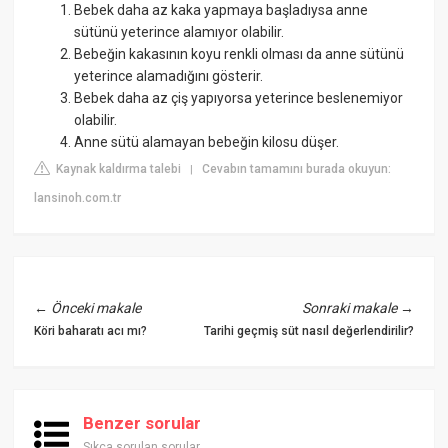
Bebek daha az kaka yapmaya başladıysa anne
sütünü yeterince alamıyor olabilir.
Bebeğin kakasının koyu renkli olması da anne sütünü
yeterince alamadığını gösterir.
Bebek daha az çiş yapıyorsa yeterince beslenemiyor
olabilir.
Anne sütü alamayan bebeğin kilosu düşer.
Kaynak kaldırma talebi
Cevabın tamamını burada okuyun:
|
lansinoh.com.tr
←
Önceki makale
Sonraki makale
→
Köri baharatı acı mı?
Tarihi geçmiş süt nasıl değerlendirilir?
Benzer sorular
Sıkça sorulan sorular