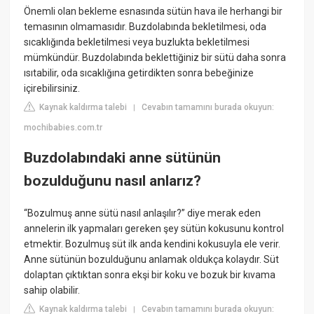
Önemli olan bekleme esnasında sütün hava ile herhangi bir
temasının olmamasıdır. Buzdolabında bekletilmesi, oda
sıcaklığında bekletilmesi veya buzlukta bekletilmesi
mümkündür. Buzdolabında beklettiğiniz bir sütü daha sonra
ısıtabilir, oda sıcaklığına getirdikten sonra bebeğinize
içirebilirsiniz.
Kaynak kaldırma talebi
Cevabın tamamını burada okuyun:
|
mochibabies.com.tr
Buzdolabındaki anne sütünün
bozulduğunu nasıl anlarız?
“Bozulmuş anne sütü nasıl anlaşılır?” diye merak eden
annelerin ilk yapmaları gereken şey sütün kokusunu kontrol
etmektir. Bozulmuş süt ilk anda kendini kokusuyla ele verir.
Anne sütünün bozulduğunu anlamak oldukça kolaydır. Süt
dolaptan çıktıktan sonra ekşi bir koku ve bozuk bir kıvama
sahip olabilir.
Kaynak kaldırma talebi
Cevabın tamamını burada okuyun:
|