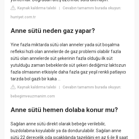
Kaynak kaldırma talebi
Cevabın tamamını burada okuyun:
|
hurriyet.com.tr
Anne sütü neden gaz yapar?
Yine fazla miktarda sütü olan anneler yada süt boşalma
refleksi hızlı olan annelerde de gaz problemi olabilir fazla
sütü olan annelerde süt şekerinin fazla olduğu ilk süt
yutulduğu zaman bebeklerde süt şekeri dediğimiz laktozun
fazla olmasının etkisiyle daha fazla gaz yeşil renkli patlayıcı
tarzda bol gazlı bir kaka ...
Kaynak kaldırma talebi
Cevabın tamamını burada okuyun:
|
bebegimveuzmanim.com
Anne sütü hemen dolaba konur mu?
Sağılan anne sütü direkt olarak bebeğe verilebilir,
buzdolabına koyulabilir ya da dondurulabilir. Sağılan anne
sütü 22 derecelik oda sıcaklığında tazeliğini en az 6 ile 8 saat