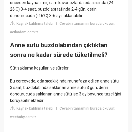
önceden kaynatılmış cam kavanozlarda oda ısısında (24-
26'C) 3-4 saat, buzdolabı rafında 2-4 gün, derin
dondurucuda (-16'C) 3-6 ay saklanabilir.
Kaynak kaldırma talebi
Cevabın tamamını burada okuyun:
|
acibadem.com.tr
Anne sütü buzdolabından çıktıktan
sonra ne kadar sürede tüketilmeli?
Süt saklama koşulları ve süreler
Bu çerçevede; oda sıcaklığında muhafaza edilen anne sütü
3 saat, buzdolabında saklanan anne sütü 3 gün, derin
dondurucuda saklanan anne sütü ise 3 ay boyunca tazeliğini
koruyabilmektedir.
Kaynak kaldırma talebi
Cevabın tamamını burada okuyun:
|
weebaby.com.tr