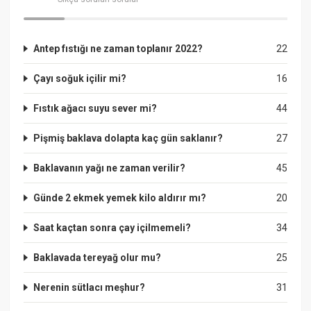
Antep fıstığı ne zaman toplanır 2022?
22
Çayı soğuk içilir mi?
16
Fıstık ağacı suyu sever mi?
44
Pişmiş baklava dolapta kaç gün saklanır?
27
Baklavanın yağı ne zaman verilir?
45
Günde 2 ekmek yemek kilo aldırır mı?
20
Saat kaçtan sonra çay içilmemeli?
34
Baklavada tereyağ olur mu?
25
Nerenin sütlacı meşhur?
31