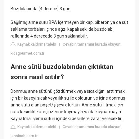
Buzdolabında (4 derece) 3 gün
Sağılmış anne sütü BPA içermeyen bir kap, biberon ya da süt
saklama torbaları içinde ağzı kapalı şekilde buzdolabı
raflarında 4 derecede 3 gün saklanabilir.
Kaynak kaldırma talebi
Cevabın tamamını burada okuyun:
|
kidsgourmet.com.tr
Anne sütü buzdolabından çıktıktan
sonra nasıl ısıtılır?
Donmuş anne sütünü çözdürmek veya sıcaklığını arttırmak
için bir kaseyi sıcak veya ılık su ile doldurun ve içine donmuş
anne sütü olan poşet/şişeyi oturtun. Anne sütü ılıtmak için
sütü kesinlikle ateş üzerine koymayın ya da kaynatmayın.
Kaynatma işlemi sütün içindeki besinlere zarar verecektir.
Kaynak kaldırma talebi
Cevabın tamamını burada okuyun:
|
lansinoh.com.tr