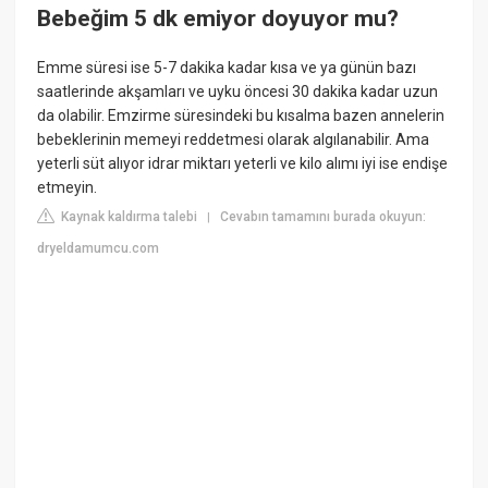
Bebeğim 5 dk emiyor doyuyor mu?
Emme süresi ise 5-7 dakika kadar kısa ve ya günün bazı
saatlerinde akşamları ve uyku öncesi 30 dakika kadar uzun
da olabilir. Emzirme süresindeki bu kısalma bazen annelerin
bebeklerinin memeyi reddetmesi olarak algılanabilir. Ama
yeterli süt alıyor idrar miktarı yeterli ve kilo alımı iyi ise endişe
etmeyin.
Kaynak kaldırma talebi
Cevabın tamamını burada okuyun:
|
dryeldamumcu.com