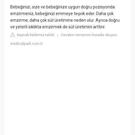
Bebeğinizi, size ve bebeğinize uygun doğru pozisyonda
emzirmeniz, bebeğinizi emmeye teşvik eder. Daha çok
emzirme, daha çok süt üretimine neden olur. Ayrıca doğru
ve yeterli sıklıkta emzirmek de süt üretimini arttırır.
Kaynak kaldırma talebi
Cevabın tamamını burada okuyun:
|
medicalpark.com.tr