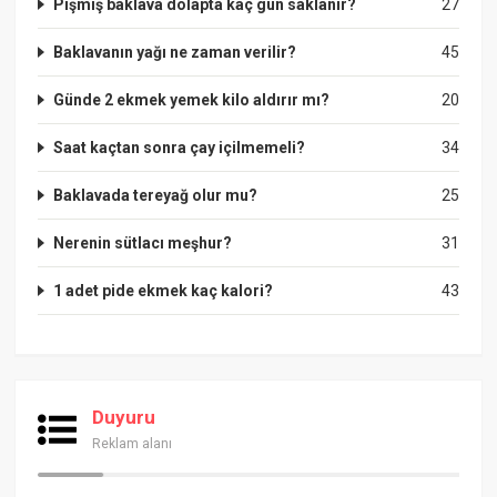
Pişmiş baklava dolapta kaç gün saklanır?
27
Baklavanın yağı ne zaman verilir?
45
Günde 2 ekmek yemek kilo aldırır mı?
20
Saat kaçtan sonra çay içilmemeli?
34
Baklavada tereyağ olur mu?
25
Nerenin sütlacı meşhur?
31
1 adet pide ekmek kaç kalori?
43
Duyuru
Reklam alanı