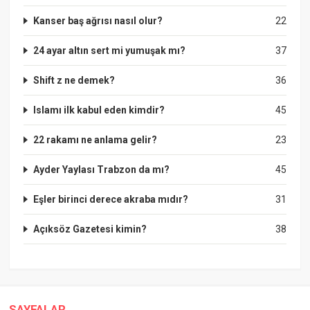
Kanser baş ağrısı nasıl olur?
22
24 ayar altın sert mi yumuşak mı?
37
Shift z ne demek?
36
Islamı ilk kabul eden kimdir?
45
22 rakamı ne anlama gelir?
23
Ayder Yaylası Trabzon da mı?
45
Eşler birinci derece akraba mıdır?
31
Açıksöz Gazetesi kimin?
38
SAYFALAR