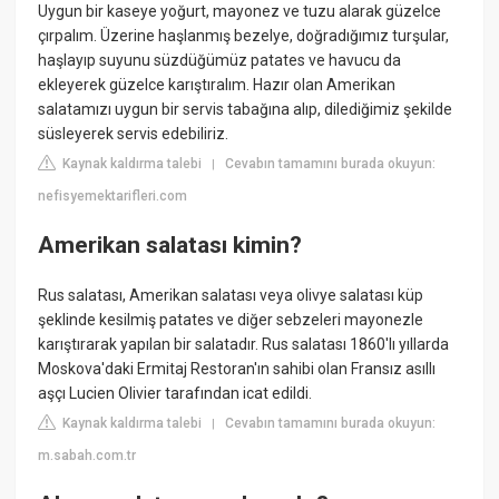
Uygun bir kaseye yoğurt, mayonez ve tuzu alarak güzelce
çırpalım. Üzerine haşlanmış bezelye, doğradığımız turşular,
haşlayıp suyunu süzdüğümüz patates ve havucu da
ekleyerek güzelce karıştıralım. Hazır olan Amerikan
salatamızı uygun bir servis tabağına alıp, dilediğimiz şekilde
süsleyerek servis edebiliriz.
Kaynak kaldırma talebi
Cevabın tamamını burada okuyun:
|
nefisyemektarifleri.com
Amerikan salatası kimin?
Rus salatası, Amerikan salatası veya olivye salatası küp
şeklinde kesilmiş patates ve diğer sebzeleri mayonezle
karıştırarak yapılan bir salatadır. Rus salatası 1860'lı yıllarda
Moskova'daki Ermitaj Restoran'ın sahibi olan Fransız asıllı
aşçı Lucien Olivier tarafından icat edildi.
Kaynak kaldırma talebi
Cevabın tamamını burada okuyun:
|
m.sabah.com.tr