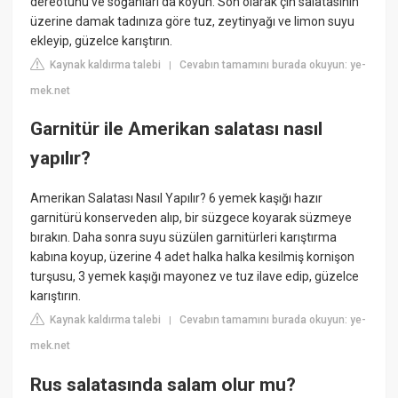
dereotunu ve soğanları da koyun. Son olarak çin salatasının
üzerine damak tadınıza göre tuz, zeytinyağı ve limon suyu
ekleyip, güzelce karıştırın.
Kaynak kaldırma talebi
Cevabın tamamını burada okuyun: ye-
|
mek.net
Garnitür ile Amerikan salatası nasıl
yapılır?
Amerikan Salatası Nasıl Yapılır? 6 yemek kaşığı hazır
garnitürü konserveden alıp, bir süzgece koyarak süzmeye
bırakın. Daha sonra suyu süzülen garnitürleri karıştırma
kabına koyup, üzerine 4 adet halka halka kesilmiş kornişon
turşusu, 3 yemek kaşığı mayonez ve tuz ilave edip, güzelce
karıştırın.
Kaynak kaldırma talebi
Cevabın tamamını burada okuyun: ye-
|
mek.net
Rus salatasında salam olur mu?