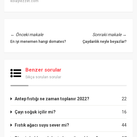
kolaylezzet.com
←
Önceki makale
Sonraki makale
→
En iyi menemen hangi domates?
Çaydanlık neyle beyazlar?
Benzer sorular
Sıkça sorulan sorular
Antep fıstığı ne zaman toplanır 2022?
22
Çayı soğuk içilir mi?
16
Fıstık ağacı suyu sever mi?
44