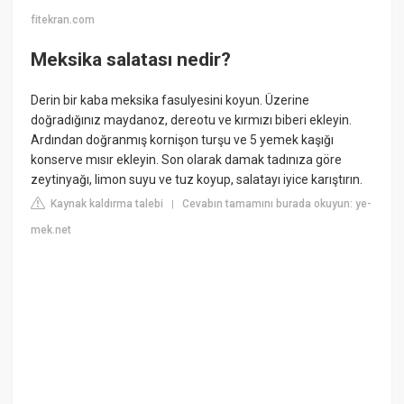
fitekran.com
Meksika salatası nedir?
Derin bir kaba meksika fasulyesini koyun. Üzerine
doğradığınız maydanoz, dereotu ve kırmızı biberi ekleyin.
Ardından doğranmış kornişon turşu ve 5 yemek kaşığı
konserve mısır ekleyin. Son olarak damak tadınıza göre
zeytinyağı, limon suyu ve tuz koyup, salatayı iyice karıştırın.
Kaynak kaldırma talebi
Cevabın tamamını burada okuyun: ye-
|
mek.net