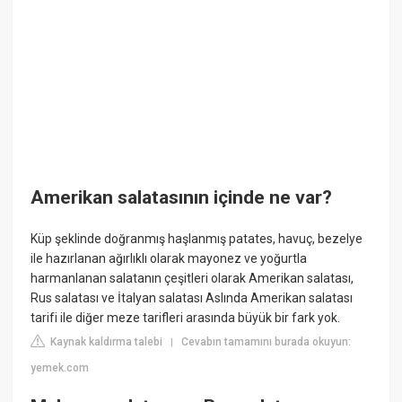
Amerikan salatasının içinde ne var?
Küp şeklinde doğranmış haşlanmış patates, havuç, bezelye
ile hazırlanan ağırlıklı olarak mayonez ve yoğurtla
harmanlanan salatanın çeşitleri olarak Amerikan salatası,
Rus salatası ve İtalyan salatası Aslında Amerikan salatası
tarifi ile diğer meze tarifleri arasında büyük bir fark yok.
Kaynak kaldırma talebi
Cevabın tamamını burada okuyun:
|
yemek.com