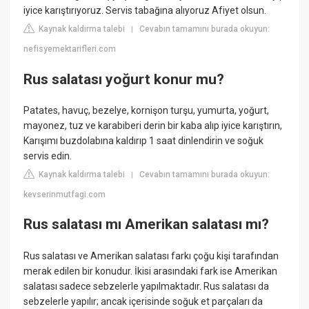
iyice karıştırıyoruz. Servis tabağına alıyoruz Afiyet olsun.
Kaynak kaldırma talebi
Cevabın tamamını burada okuyun:
|
nefisyemektarifleri.com
Rus salatası yoğurt konur mu?
Patates, havuç, bezelye, kornişon turşu, yumurta, yoğurt,
mayonez, tuz ve karabiberi derin bir kaba alıp iyice karıştırın,
Karışımı buzdolabına kaldırıp 1 saat dinlendirin ve soğuk
servis edin.
Kaynak kaldırma talebi
Cevabın tamamını burada okuyun:
|
kevserinmutfagi.com
Rus salatası mı Amerikan salatası mı?
Rus salatası ve Amerikan salatası farkı çoğu kişi tarafından
merak edilen bir konudur. İkisi arasındaki fark ise Amerikan
salatası sadece sebzelerle yapılmaktadır. Rus salatası da
sebzelerle yapılır; ancak içerisinde soğuk et parçaları da