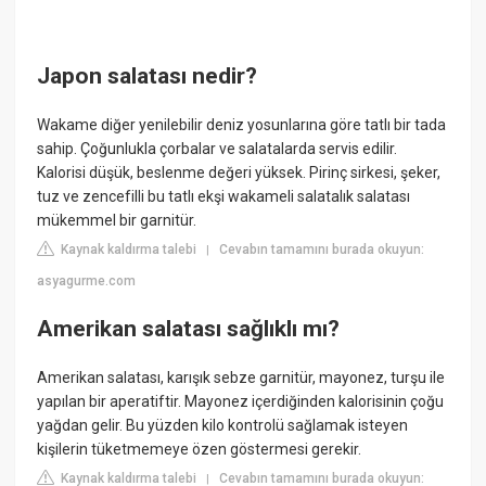
Japon salatası nedir?
Wakame diğer yenilebilir deniz yosunlarına göre tatlı bir tada
sahip. Çoğunlukla çorbalar ve salatalarda servis edilir.
Kalorisi düşük, beslenme değeri yüksek. Pirinç sirkesi, şeker,
tuz ve zencefilli bu tatlı ekşi wakameli salatalık salatası
mükemmel bir garnitür.
Kaynak kaldırma talebi
Cevabın tamamını burada okuyun:
|
asyagurme.com
Amerikan salatası sağlıklı mı?
Amerikan salatası, karışık sebze garnitür, mayonez, turşu ile
yapılan bir aperatiftir. Mayonez içerdiğinden kalorisinin çoğu
yağdan gelir. Bu yüzden kilo kontrolü sağlamak isteyen
kişilerin tüketmemeye özen göstermesi gerekir.
Kaynak kaldırma talebi
Cevabın tamamını burada okuyun:
|