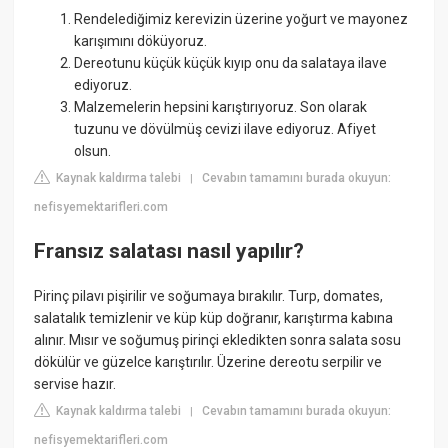
Rendelediğimiz kerevizin üzerine yoğurt ve mayonez
karışımını döküyoruz.
Dereotunu küçük küçük kıyıp onu da salataya ilave
ediyoruz.
Malzemelerin hepsini karıştırıyoruz. Son olarak
tuzunu ve dövülmüş cevizi ilave ediyoruz. Afiyet
olsun.
Kaynak kaldırma talebi
Cevabın tamamını burada okuyun:
|
nefisyemektarifleri.com
Fransız salatası nasıl yapılır?
Pirinç pilavı pişirilir ve soğumaya bırakılır. Turp, domates,
salatalık temizlenir ve küp küp doğranır, karıştırma kabına
alınır. Mısır ve soğumuş pirinçi ekledikten sonra salata sosu
dökülür ve güzelce karıştırılır. Üzerine dereotu serpilir ve
servise hazır.
Kaynak kaldırma talebi
Cevabın tamamını burada okuyun:
|
nefisyemektarifleri.com