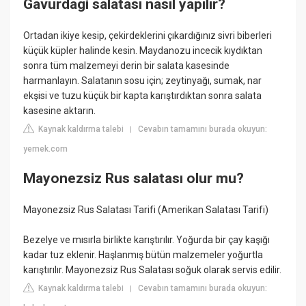
Gavurdagi salatası nasıl yapılır?
Ortadan ikiye kesip, çekirdeklerini çıkardığınız sivri biberleri
küçük küpler halinde kesin. Maydanozu incecik kıydıktan
sonra tüm malzemeyi derin bir salata kasesinde
harmanlayın. Salatanın sosu için; zeytinyağı, sumak, nar
ekşisi ve tuzu küçük bir kapta karıştırdıktan sonra salata
kasesine aktarın.
Kaynak kaldırma talebi
Cevabın tamamını burada okuyun:
|
yemek.com
Mayonezsiz Rus salatası olur mu?
Mayonezsiz Rus Salatası Tarifi (Amerikan Salatası Tarifi)
Bezelye ve mısırla birlikte karıştırılır. Yoğurda bir çay kaşığı
kadar tuz eklenir. Haşlanmış bütün malzemeler yoğurtla
karıştırılır. Mayonezsiz Rus Salatası soğuk olarak servis edilir.
Kaynak kaldırma talebi
Cevabın tamamını burada okuyun:
|