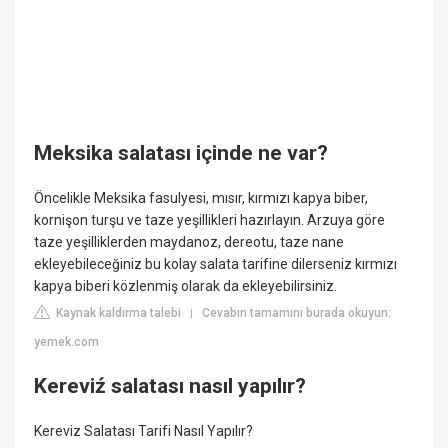
Meksika salatası içinde ne var?
Öncelikle Meksika fasulyesi, mısır, kırmızı kapya biber,
kornişon turşu ve taze yeşillikleri hazırlayın. Arzuya göre
taze yeşilliklerden maydanoz, dereotu, taze nane
ekleyebileceğiniz bu kolay salata tarifine dilerseniz kırmızı
kapya biberi közlenmiş olarak da ekleyebilirsiniz.
Kaynak kaldırma talebi
Cevabın tamamını burada okuyun:
|
yemek.com
Kereviź salatası nasıl yapılır?
Kereviz Salatası Tarifi Nasıl Yapılır?