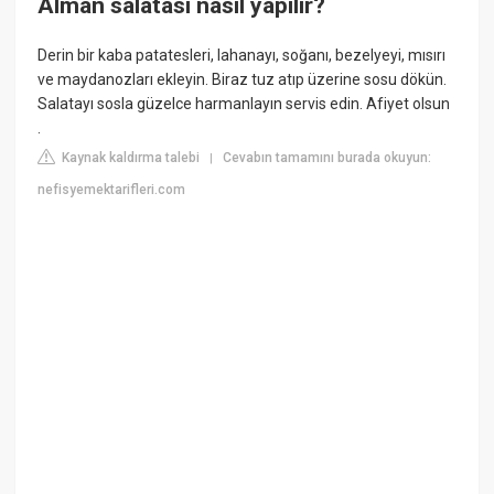
Alman salatası nasıl yapılır?
Derin bir kaba patatesleri, lahanayı, soğanı, bezelyeyi, mısırı
ve maydanozları ekleyin. Biraz tuz atıp üzerine sosu dökün.
Salatayı sosla güzelce harmanlayın servis edin. Afiyet olsun
.
Kaynak kaldırma talebi
Cevabın tamamını burada okuyun:
|
nefisyemektarifleri.com