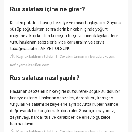
Rus salatası içine ne girer?
Kesilen patates, havuç, bezelye ve mısırı haşlayalım. Suyunu
süzüp soğuduktan sonra derin bir kabın içinde yoğurt,
mayonez, küp kesilen kornişon turşu ve incecik kıyılan dere
tunu haşlanan sebzelerle iyice karıştıralım ve servis
tabağına alalım. AFİYET OLSUN!.
Kaynak kaldırma talebi
Cevabın tamamını burada okuyun:
|
nefisyemektarifleri.com
Rus salatası nasıl yapılır?
Haşlanan sebzeleri bir kevgirle süzdürerek soğuk su dolu bir
kaseye aktarın. Haşlanan sebzeleri, dereotunu, kornişon
turşuları ve salamı bezelyelerle aynı boyutta küpler halinde
doğrayarak bir karıştırma kabına alın. Sosu için mayonez,
zeytinyağı, hardal, tuz ve karabiberi de ekleyip güzelce
harmanlayın.
Kaynak kaldırma talebi
Cevabın tamamını burada okuyun:
|