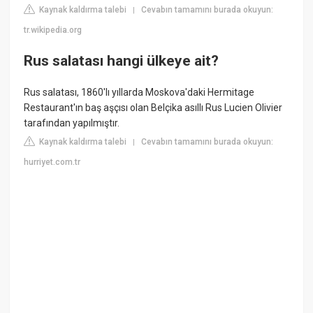
Kaynak kaldırma talebi
Cevabın tamamını burada okuyun:
|
tr.wikipedia.org
Rus salatası hangi ülkeye ait?
Rus salatası, 1860'lı yıllarda Moskova'daki Hermitage
Restaurant'ın baş aşçısı olan Belçika asıllı Rus Lucien Olivier
tarafından yapılmıştır.
Kaynak kaldırma talebi
Cevabın tamamını burada okuyun:
|
hurriyet.com.tr