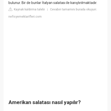
bulunur. Bir de bunlar İtalyan salatası ile karıştırılmaktadır.
Kaynak kaldırma talebi
Cevabın tamamını burada okuyun:
|
nefisyemektarifleri.com
Amerikan salatası nasıl yapılır?