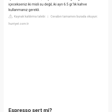
içecekseniz iki misli su değil, iki ayrı 6.5 gr.'lık kahve
kullanmanız gerekli.
Kaynak kaldırma talebi
Cevabın tamamını burada okuyun:
|
hurriyet.com.tr
Espresso sert mi?