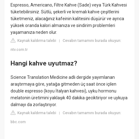
Espresso, Americano, Filtre Kahve (Sade) veya Türk Kahvesi
tüketebilirsiniz. Sütlü, şekerli ve kremalı kahve çeşitlerini
tüketmeniz, alacağınız kafeinin kalitesini düşürür ve ayrıca
yüksek oranda kalori almanıza ve sindirim problemleri
yaşamanıza neden olur.
Kaynak kaldırma talebi
Cevabın tamamını burada okuyun:
|
ntv.com.tr
Hangi kahve uyutmaz?
Science Translation Medicine adlı dergide yayımlanan
araştırmaya göre, yatağa gitmeden üç saat önce içilen
double espresso (koyu İtalyan kahvesi), uyku hormonu
melatonin üretimini yaklaşık 40 dakika geciktiriyor ve uykuya
dalmayı da zorlaştırıyor.
Kaynak kaldırma talebi
Cevabın tamamını burada okuyun:
|
bbc.com