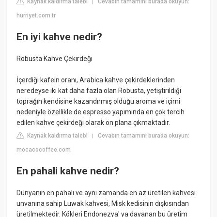
Kaynak kaldırma talebi
Cevabın tamamını burada okuyun:
|
hurriyet.com.tr
En iyi kahve nedir?
Robusta Kahve Çekirdeği
İçerdiği kafein oranı, Arabica kahve çekirdeklerinden
neredeyse iki kat daha fazla olan Robusta, yetiştirildiği
toprağın kendisine kazandırmış olduğu aroma ve içimi
nedeniyle özellikle de espresso yapımında en çok tercih
edilen kahve çekirdeği olarak ön plana çıkmaktadır.
Kaynak kaldırma talebi
Cevabın tamamını burada okuyun:
|
mocacocoffee.com
En pahali kahve nedir?
Dünyanın en pahalı ve aynı zamanda en az üretilen kahvesi
unvanına sahip Luwak kahvesi, Misk kedisinin dışkısından
üretilmektedir. Kökleri Endonezya' ya dayanan bu üretim