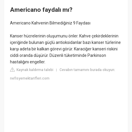
Americano faydalı mı?
Americano Kahvenin Bilmediğiniz 9 Faydası
Kanser hücrelerinin oluşumunu önler. Kahve çekirdeklerinin
içeriğinde bulunan güçlü antioksidanlar bazı kanser türlerine
karşı adeta bir kalkan görevi görür. Karaciğer kanseri riskini
ciddi oranda düşürür. Düzenli tüketiminde Parkinson
hastalığını engeller.
Kaynak kaldırma talebi
Cevabın tamamını burada okuyun:
|
nefisyemektarifleri.com