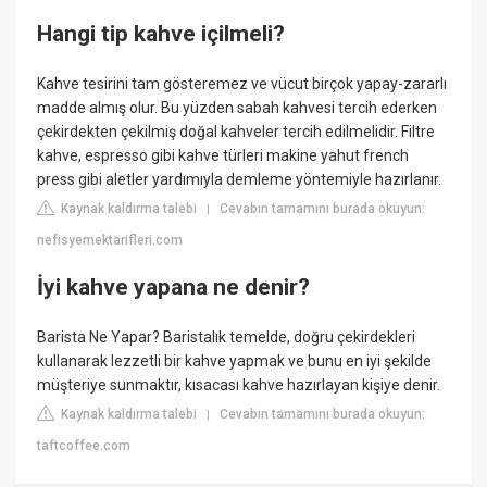
Hangi tip kahve içilmeli?
Kahve tesirini tam gösteremez ve vücut birçok yapay-zararlı
madde almış olur. Bu yüzden sabah kahvesi tercih ederken
çekirdekten çekilmiş doğal kahveler tercih edilmelidir. Filtre
kahve, espresso gibi kahve türleri makine yahut french
press gibi aletler yardımıyla demleme yöntemiyle hazırlanır.
Kaynak kaldırma talebi
Cevabın tamamını burada okuyun:
|
nefisyemektarifleri.com
İyi kahve yapana ne denir?
Barista Ne Yapar? Baristalık temelde, doğru çekirdekleri
kullanarak lezzetli bir kahve yapmak ve bunu en iyi şekilde
müşteriye sunmaktır, kısacası kahve hazırlayan kişiye denir.
Kaynak kaldırma talebi
Cevabın tamamını burada okuyun:
|
taftcoffee.com