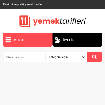
Resimli ve pratik yemek tarifleri
MENU
ÜYELİK