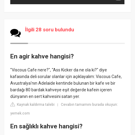
İlgili 28 soru bulundu
En agir kahve hangisi?
"Viscous Cafe nere?", "Ass Kicker da ne ola ki?" diye
kafasında deli sorular olanlar için açıklayalım: Viscous Cafe,
Avustralya'nın Adelaide kentinde bulunan bir kafe ve bir
bardağı 80 bardak kahveye eşit değerde kafein içeren
dünyanın en sert kahvesini satan yer.
Kaynak kaldırma talebi
Cevabın tamamını burada okuyun:
|
yemek.com
En sağlıklı kahve hangisi?