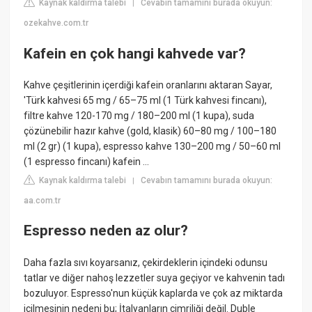
Kaynak kaldırma talebi
Cevabın tamamını burada okuyun:
|
ozekahve.com.tr
Kafein en çok hangi kahvede var?
Kahve çeşitlerinin içerdiği kafein oranlarını aktaran Sayar,
'Türk kahvesi 65 mg / 65–75 ml (1 Türk kahvesi fincanı),
filtre kahve 120-170 mg / 180–200 ml (1 kupa), suda
çözünebilir hazır kahve (gold, klasik) 60–80 mg / 100–180
ml (2 gr) (1 kupa), espresso kahve 130–200 mg / 50–60 ml
(1 espresso fincanı) kafein ...
Kaynak kaldırma talebi
Cevabın tamamını burada okuyun:
|
aa.com.tr
Espresso neden az olur?
Daha fazla sıvı koyarsanız, çekirdeklerin içindeki odunsu
tatlar ve diğer nahoş lezzetler suya geçiyor ve kahvenin tadı
bozuluyor. Espresso'nun küçük kaplarda ve çok az miktarda
içilmesinin nedeni bu; İtalyanların cimriliği değil. Duble