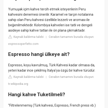
Yumuşak içim kahve tercih etmek isteyenlerin Peru
kahvesini denemesi önerilir. Karamel ve tarçın notalarına
sahip olan Peru kahvesi özellikle lezzeti ve aroması ile
beğenilmektedir. Kolombiya kahveleri ise tatlı ve dengeli
asideye sahip kahve tatları ile ön plana çıkmaktadır.
Kaynak kaldırma talebi
Cevabın tamamını burada okuyun:
|
espressoperfetto.com
Espresso hangi ülkeye ait?
Espresso, koyu kavrulmuş, Türk Kahvesi kadar olmasa da,
yeteri kadar ince çekilmiş İtalya'ya özgü bir kahve türüdür.
Kaynak kaldırma talebi
Cevabın tamamını burada okuyun:
|
tr.wikipedia.org
Hangi kahve Tuketilmeli?
"Filtrelenmemiş (Türk kahvesi, Espresso, French press vb.)