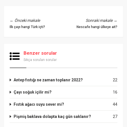
←
Önceki makale
Sonraki makale
→
Ilk çayı hangi Türk içti?
Nescafe hangi ülkeye ait?
Benzer sorular
Sıkça sorulan sorular
Antep fıstığı ne zaman toplanır 2022?
22
Çayı soğuk içilir mi?
16
Fıstık ağacı suyu sever mi?
44
Pişmiş baklava dolapta kaç gün saklanır?
27