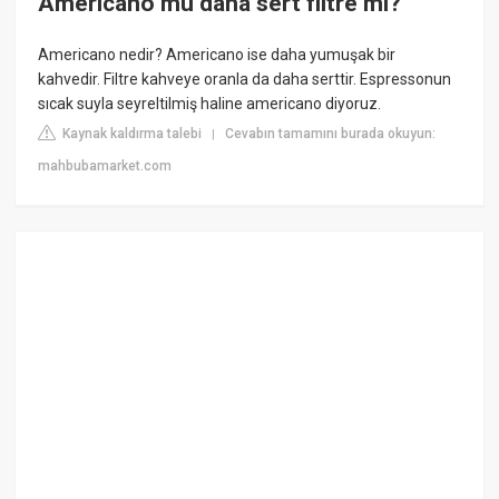
Americano mu daha sert filtre mi?
Americano nedir? Americano ise daha yumuşak bir
kahvedir. Filtre kahveye oranla da daha serttir. Espressonun
sıcak suyla seyreltilmiş haline americano diyoruz.
Kaynak kaldırma talebi
Cevabın tamamını burada okuyun:
|
mahbubamarket.com