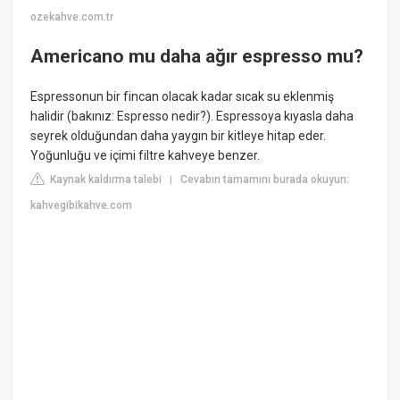
ozekahve.com.tr
Americano mu daha ağır espresso mu?
Espressonun bir fincan olacak kadar sıcak su eklenmiş
halidir (bakınız: Espresso nedir?). Espressoya kıyasla daha
seyrek olduğundan daha yaygın bir kitleye hitap eder.
Yoğunluğu ve içimi filtre kahveye benzer.
Kaynak kaldırma talebi
Cevabın tamamını burada okuyun:
|
kahvegibikahve.com