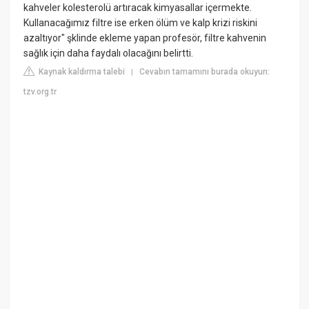
kahveler kolesterolü artıracak kimyasallar içermekte.
Kullanacağımız filtre ise erken ölüm ve kalp krizi riskini
azaltıyor" şklinde ekleme yapan profesör, filtre kahvenin
sağlık için daha faydalı olacağını belirtti.
Kaynak kaldırma talebi
Cevabın tamamını burada okuyun:
|
tzv.org.tr