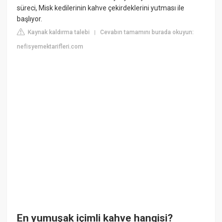
süreci, Misk kedilerinin kahve çekirdeklerini yutması ile
başlıyor.
Kaynak kaldırma talebi
Cevabın tamamını burada okuyun:
|
nefisyemektarifleri.com
En yumuşak içimli kahve hangisi?