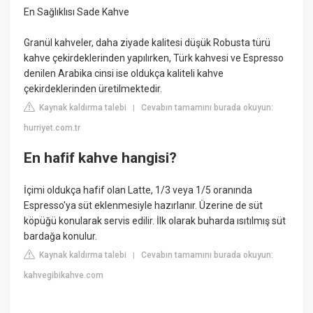
En Sağlıklısı Sade Kahve
Granül kahveler, daha ziyade kalitesi düşük Robusta türü
kahve çekirdeklerinden yapılırken, Türk kahvesi ve Espresso
denilen Arabika cinsi ise oldukça kaliteli kahve
çekirdeklerinden üretilmektedir.
Kaynak kaldırma talebi
Cevabın tamamını burada okuyun:
|
hurriyet.com.tr
En hafif kahve hangisi?
İçimi oldukça hafif olan Latte, 1/3 veya 1/5 oranında
Espresso'ya süt eklenmesiyle hazırlanır. Üzerine de süt
köpüğü konularak servis edilir. İlk olarak buharda ısıtılmış süt
bardağa konulur.
Kaynak kaldırma talebi
Cevabın tamamını burada okuyun:
|
kahvegibikahve.com