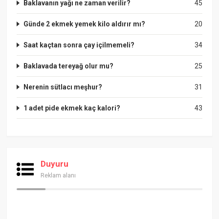
Baklavanın yağı ne zaman verilir?
45
Günde 2 ekmek yemek kilo aldırır mı?
20
Saat kaçtan sonra çay içilmemeli?
34
Baklavada tereyağ olur mu?
25
Nerenin sütlacı meşhur?
31
1 adet pide ekmek kaç kalori?
43
Duyuru
Reklam alanı