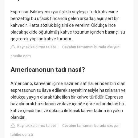
Espresso. Bilmeyenin yanlışlıkla söyleyip Türk kahvesine
benzettiği bu ufacık fincanda gelen arkadaş aşırı sert bir
kahvedir. Hatta sözlük bilgisini de verelim: Oldukça ince
olacak şekilde öğütülmüş kahve tozunun içinden basınçlı su
geçirerek yapılan kahve türüdür.
Kaynak kaldırma talebi
Cevabın tamamını burada okuyun:
|
onedio.com
Americanonun tadı nasıl?
Americano, kahvenin içime hazır en saf hallerinden biri olan
espressonun su ilave edilerek seyreltilmesiyle hazırlanan ve
oldukça yaygın olarak tüketilen bir kahve türüdür. Espresso
baz alınarak hazırlanan ve ilave içeriğe göre adlandırılan bu
kahve çeşidi tadı ve dokusu ile klasik kahve tadına en yakın
olanıdır.
Kaynak kaldırma talebi
Cevabın tamamını burada okuyun:
|
tchibo.com.tr