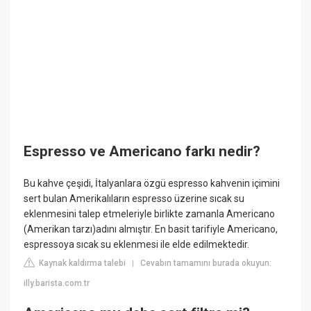
Espresso ve Americano farkı nedir?
Bu kahve çeşidi, İtalyanlara özgü espresso kahvenin içimini
sert bulan Amerikalıların espresso üzerine sıcak su
eklenmesini talep etmeleriyle birlikte zamanla Americano
(Amerikan tarzı)adını almıştır. En basit tarifiyle Americano,
espressoya sıcak su eklenmesi ile elde edilmektedir.
Kaynak kaldırma talebi
Cevabın tamamını burada okuyun:
|
illy.barista.com.tr